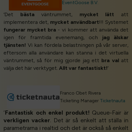
EventGoose B.V.
‘Det
bästa
väntrummet,
mycket lätt
att
implementera det,
mycket användbart
!!! Systemet
fungerar mycket bra
- vi kommer att använda det
igen för framtida evenemang, och
jag älskar
tjänsten!
Vi kan fördela belastningen på vår server,
eftersom alla användare kan stanna i det virtuella
väntrummet, så för mig gjorde jag ett
bra val
att
välja det här verktyget.
Allt var fantastiskt!
’
Franco Obet Rivera
Ticketing Manager
Ticketnauta
‘
Fantastisk och enkel produkt!
Queue-Fair är
verkligen vacker
. Det är så enkelt att ställa in
parametrarna i realtid och det är också så enkelt