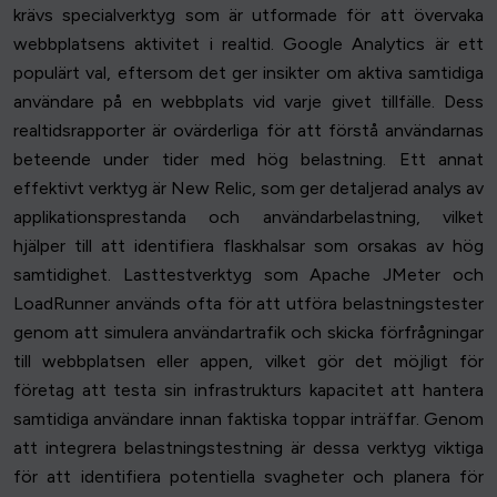
krävs specialverktyg som är utformade för att övervaka
webbplatsens aktivitet i realtid. Google Analytics är ett
populärt val, eftersom det ger insikter om aktiva samtidiga
användare på en webbplats vid varje givet tillfälle. Dess
realtidsrapporter är ovärderliga för att förstå användarnas
beteende under tider med hög belastning. Ett annat
effektivt verktyg är New Relic, som ger detaljerad analys av
applikationsprestanda och användarbelastning, vilket
hjälper till att identifiera flaskhalsar som orsakas av hög
samtidighet. Lasttestverktyg som Apache JMeter och
LoadRunner används ofta för att utföra belastningstester
genom att simulera användartrafik och skicka förfrågningar
till webbplatsen eller appen, vilket gör det möjligt för
företag att testa sin infrastrukturs kapacitet att hantera
samtidiga användare innan faktiska toppar inträffar. Genom
att integrera belastningstestning är dessa verktyg viktiga
för att identifiera potentiella svagheter och planera för