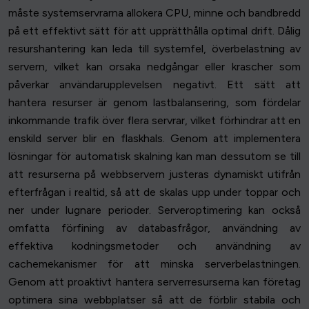
måste systemservrarna allokera CPU, minne och bandbredd
på ett effektivt sätt för att upprätthålla optimal drift. Dålig
resurshantering kan leda till systemfel, överbelastning av
servern, vilket kan orsaka nedgångar eller krascher som
påverkar användarupplevelsen negativt. Ett sätt att
hantera resurser är genom lastbalansering, som fördelar
inkommande trafik över flera servrar, vilket förhindrar att en
enskild server blir en flaskhals. Genom att implementera
lösningar för automatisk skalning kan man dessutom se till
att resurserna på webbservern justeras dynamiskt utifrån
efterfrågan i realtid, så att de skalas upp under toppar och
ner under lugnare perioder. Serveroptimering kan också
omfatta förfining av databasfrågor, användning av
effektiva kodningsmetoder och användning av
cachemekanismer för att minska serverbelastningen.
Genom att proaktivt hantera serverresurserna kan företag
optimera sina webbplatser så att de förblir stabila och