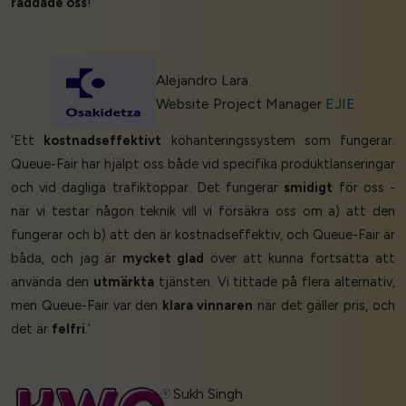
räddade oss
!’
Alejandro Lara
Website Project Manager
EJIE
‘Ett
kostnadseffektivt
köhanteringssystem som fungerar.
Queue-Fair har hjälpt oss både vid specifika produktlanseringar
och vid dagliga trafiktoppar. Det fungerar
smidigt
för oss -
när vi testar någon teknik vill vi försäkra oss om a) att den
fungerar och b) att den är kostnadseffektiv, och Queue-Fair är
båda, och jag är
mycket glad
över att kunna fortsätta att
använda den
utmärkta
tjänsten. Vi tittade på flera alternativ,
men Queue-Fair var den
klara vinnaren
när det gäller pris, och
det är
felfri
.’
Sukh Singh