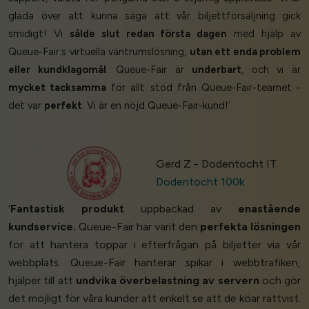
glada över att kunna säga att vår biljettförsäljning gick
smidigt! Vi
sålde slut redan första dagen
med hjälp av
Queue-Fair:s virtuella väntrumslösning,
utan ett enda problem
eller kundklagomål
. Queue-Fair är
underbart
, och vi är
mycket tacksamma
för allt stöd från Queue-Fair-teamet -
det var
perfekt
. Vi är en nöjd Queue-Fair-kund!’
Gerd Z - Dodentocht IT
Dodentocht 100k
‘
Fantastisk produkt
uppbackad av
enastående
kundservice.
Queue-Fair har varit den
perfekta lösningen
för att hantera toppar i efterfrågan på biljetter via vår
webbplats. Queue-Fair hanterar spikar i webbtrafiken,
hjälper till att
undvika överbelastning av servern
och gör
det möjligt för våra kunder att enkelt se att de köar rättvist.