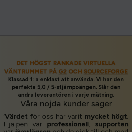
DET HÖGST RANKADE VIRTUELLA
VÄNTRUMMET PÅ
G2
OCH
SOURCEFORGE
Klassad 1: a enklast att använda. Vi har den
perfekta 5,0 / 5-stjärnpoängen. Slår den
andra leverantören i varje mätning.
Våra
nöjda kunder
säger
‘
Värdet
för oss har varit
mycket högt
.
Hjälpen var
professionell
,
supporten
var
överlägsen
och de gick till och med