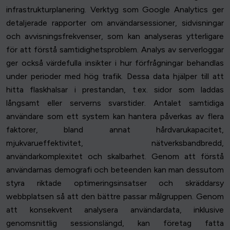
infrastrukturplanering. Verktyg som Google Analytics ger
detaljerade rapporter om användarsessioner, sidvisningar
och avvisningsfrekvenser, som kan analyseras ytterligare
för att förstå samtidighetsproblem. Analys av serverloggar
ger också värdefulla insikter i hur förfrågningar behandlas
under perioder med hög trafik. Dessa data hjälper till att
hitta flaskhalsar i prestandan, t.ex. sidor som laddas
långsamt eller serverns svarstider. Antalet samtidiga
användare som ett system kan hantera påverkas av flera
faktorer, bland annat hårdvarukapacitet,
mjukvarueffektivitet, nätverksbandbredd,
användarkomplexitet och skalbarhet. Genom att förstå
användarnas demografi och beteenden kan man dessutom
styra riktade optimeringsinsatser och skräddarsy
webbplatsen så att den bättre passar målgruppen. Genom
att konsekvent analysera användardata, inklusive
genomsnittlig sessionslängd, kan företag fatta