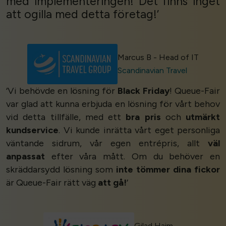
med implementeringen! Det finns inget
att ogilla med detta företag!’
Marcus B - Head of IT
Scandinavian Travel
‘Vi behövde en lösning för
Black Friday
! Queue-Fair
var glad att kunna erbjuda en lösning för vårt behov
vid detta tillfälle, med ett
bra pris
och
utmärkt
kundservice
. Vi kunde inrätta vårt eget personliga
väntande sidrum, vår egen entrépris, allt
väl
anpassat
efter våra mått. Om du behöver en
skräddarsydd lösning som
inte tömmer dina fickor
är Queue-Fair rätt väg
att gå!
’
Gilad Haim