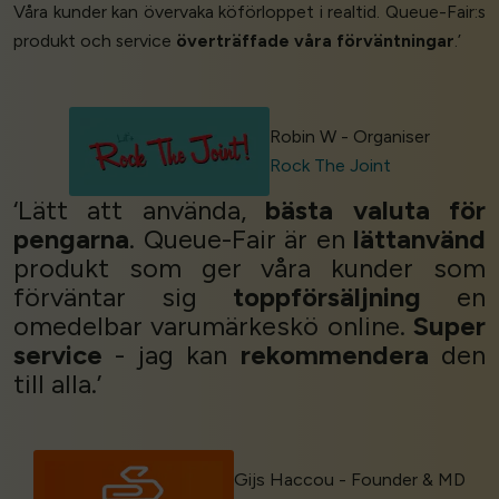
Våra kunder kan övervaka köförloppet i realtid. Queue-Fair:s
produkt och service
överträffade våra förväntningar
.’
Robin W - Organiser
Rock The Joint
‘Lätt att använda,
bästa valuta för
pengarna
. Queue-Fair är en
lättanvänd
produkt som ger våra kunder som
förväntar sig
toppförsäljning
en
omedelbar varumärkeskö online.
Super
service
- jag kan
rekommendera
den
till alla.’
Gijs Haccou - Founder & MD