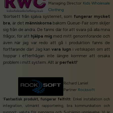
Managing Director
Kids Wholesale
Clothing
‘Bortsett från själva systemet, som
fungerar mycket
bra
, är det
människorna
bakom Queue-Fair som skiljer
sig från de andra. De fanns där för att svara på alla mina
frågor, för att
hjälpa mig
med mitt genomförande och
även när jag var redo att gå i produktion fanns de
fortfarande där! Jag kan
vara lugn
i vetskapen om att
toppar i efterfrågan inte längre kommer att orsaka
problem i mitt system. Allt är
perfekt!
’
Richard Laniel
Partner
Rocksoft
‘
Fantastisk produkt, fungerar felfritt
. Enkel installation och
integration, utmärkt rapportering, bra kommunikation och
support, valuta för pengarna och 5-stjärnig upplevelse. Vi är