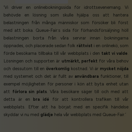
‘Vi driver en onlinebokningssida för idrottsevenemang. Vi
behövde en lösning som skulle hjälpa oss att hantera
belastningen från många människor som försöker bli först
med att boka. Queue-Fair:s sida för förhandsförsäljning höll
belastningen borta från våra servrar innan bokningarna
öppnades, och placerade sedan folk
rättvist
i en onlinekö, som
förde besökarna tillbaka till vår webbplats i den
takt vi valde
.
Lösningen och supporten är
utmärkt, perfekt
för våra behov
och dessutom till en
överkomlig
kostnad. Vi är
mycket nöjda
med systemet och det är fullt av
användbara
funktioner, till
exempel möjligheten för personer i kön att byta enhet utan
att
förlora sin plats
. Våra besökare säger till och med att
detta är en
bra idé
för att kontrollera trafiken till vår
webbplats. Efter att ha börjat med en specifik händelse
skyddar vi nu med
glädje
hela vår webbplats med Queue-Fair.’