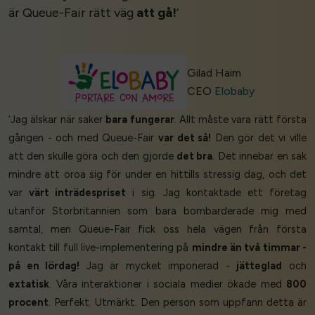
är Queue-Fair rätt väg
att gå!
’
Gilad Haim
CEO
Elobaby
‘Jag älskar när saker
bara fungerar
. Allt måste vara rätt första
gången - och med Queue-Fair
var det så!
Den gör det vi ville
att den skulle göra och den gjorde
det bra
. Det innebar en sak
mindre att oroa sig för under en hittills stressig dag, och det
var
värt inträdespriset
i sig. Jag kontaktade ett företag
utanför Storbritannien som bara bombarderade mig med
samtal, men Queue-Fair fick oss hela vägen från första
kontakt till full live-implementering på
mindre än två timmar -
på en lördag!
Jag är mycket imponerad -
jätteglad
och
extatisk
. Våra interaktioner i sociala medier ökade med
800
procent
. Perfekt. Utmärkt. Den person som uppfann detta är