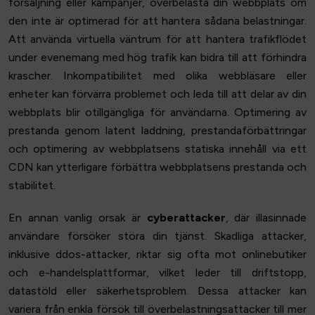
försäljning eller kampanjer, överbelasta din webbplats om
den inte är optimerad för att hantera sådana belastningar.
Att använda virtuella väntrum för att hantera trafikflödet
under evenemang med hög trafik kan bidra till att förhindra
krascher. Inkompatibilitet med olika webbläsare eller
enheter kan förvärra problemet och leda till att delar av din
webbplats blir otillgängliga för användarna. Optimering av
prestanda genom latent laddning, prestandaförbättringar
och optimering av webbplatsens statiska innehåll via ett
CDN kan ytterligare förbättra webbplatsens prestanda och
stabilitet.
En annan vanlig orsak är
cyberattacker
, där illasinnade
användare försöker störa din tjänst. Skadliga attacker,
inklusive ddos-attacker, riktar sig ofta mot onlinebutiker
och e-handelsplattformar, vilket leder till driftstopp,
datastöld eller säkerhetsproblem. Dessa attacker kan
variera från enkla försök till överbelastningsattacker till mer