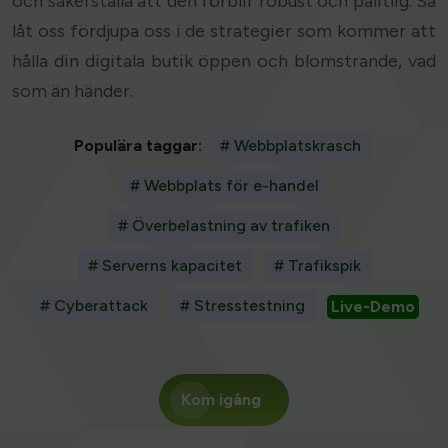
och säkerställa att den förblir robust och pålitlig. Så
låt oss fördjupa oss i de strategier som kommer att
hålla din digitala butik öppen och blomstrande, vad
som än händer.
Populära taggar:
# Webbplatskrasch
# Webbplats för e-handel
# Överbelastning av trafiken
# Serverns kapacitet
# Trafikspik
# Cyberattack
# Stresstestning
Live-Demo
Kom igång