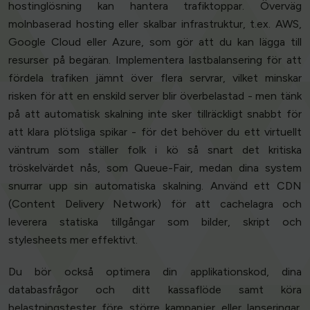
hostinglösning kan hantera trafiktoppar. Överväg
molnbaserad hosting eller skalbar infrastruktur, t.ex. AWS,
Google Cloud eller Azure, som gör att du kan lägga till
resurser på begäran. Implementera lastbalansering för att
fördela trafiken jämnt över flera servrar, vilket minskar
risken för att en enskild server blir överbelastad - men tänk
på att automatisk skalning inte sker tillräckligt snabbt för
att klara plötsliga spikar - för det behöver du ett virtuellt
väntrum som ställer folk i kö så snart det kritiska
tröskelvärdet nås, som Queue-Fair, medan dina system
snurrar upp sin automatiska skalning. Använd ett CDN
(Content Delivery Network) för att cachelagra och
leverera statiska tillgångar som bilder, skript och
stylesheets mer effektivt.
Du bör också optimera din applikationskod, dina
databasfrågor och ditt kassaflöde samt köra
belastningstester före större kampanjer eller lanseringar.