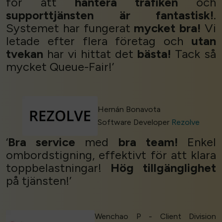
för att
hantera trafiken
och
supporttjänsten är fantastisk!
.
Systemet har fungerat
mycket bra!
Vi
letade efter flera företag och
utan
tvekan
har vi hittat det
bästa!
Tack så
mycket Queue-Fair!’
Hernán Bonavota
Software Developer
Rezolve
‘
Bra service
med
bra
team!
Enkel
ombordstigning, effektivt för att klara
toppbelastningar!
Hög tillgänglighet
på tjänsten!’
Wenchao P - Client Division