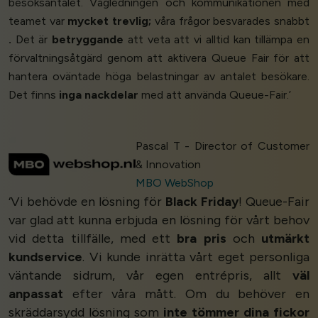
besöksantalet. Vägledningen och kommunikationen med
teamet var
mycket trevlig;
våra frågor besvarades snabbt
.
Det är
betryggande
att veta att vi alltid kan tillämpa en
förvaltningsåtgärd genom att aktivera Queue Fair för att
hantera oväntade höga belastningar av antalet besökare.
Det finns
inga nackdelar
med att använda Queue-Fair.’
Pascal T - Director of Customer
& Innovation
MBO WebShop
‘Vi behövde en lösning för
Black Friday
! Queue-Fair
var glad att kunna erbjuda en lösning för vårt behov
vid detta tillfälle, med ett
bra pris
och
utmärkt
kundservice
. Vi kunde inrätta vårt eget personliga
väntande sidrum, vår egen entrépris, allt
väl
anpassat
efter våra mått. Om du behöver en
skräddarsydd lösning som
inte tömmer dina fickor