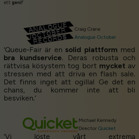
ett
geni!
’
Craig Crane
Analogue October
‘Queue-Fair är en
solid plattform
med
bra kundservice
. Deras robusta och
rättvisa kösystem tog bort
mycket
av
stressen med att driva en flash sale.
Det finns inget att ogilla! Ge det en
chans, du kommer inte att bli
besviken.’
Michael Kennedy
Director
Quicket
‘Vi löste vårt extrema