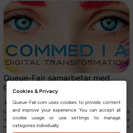
Queue-Fair samarbetar med
COMMED I A
Cookies & Privacy
Queue-Fair.com uses cookies to provide content
04.02.2022
Företag
Mike Lowe
and improve your experience. You can accept all
Queue-Fair, det ursprungliga patenterade virtuella
cookie usage or use settings to manage
väntrummet för företagswebbplatser, är glada att kunna
categories individually.
meddela att de samarbetar med COMMED I A, ett