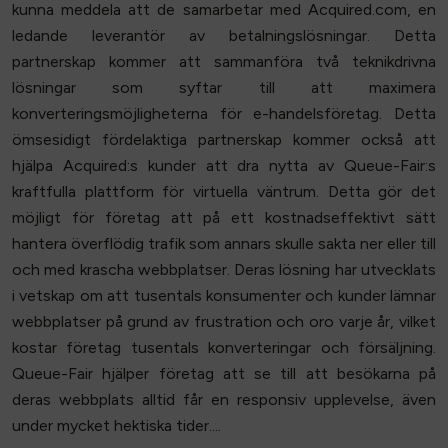
kunna meddela att de samarbetar med Acquired.com, en
ledande leverantör av betalningslösningar. Detta
partnerskap kommer att sammanföra två teknikdrivna
lösningar som syftar till att maximera
konverteringsmöjligheterna för e-handelsföretag. Detta
ömsesidigt fördelaktiga partnerskap kommer också att
hjälpa Acquired:s kunder att dra nytta av Queue-Fair:s
kraftfulla plattform för virtuella väntrum. Detta gör det
möjligt för företag att på ett kostnadseffektivt sätt
hantera överflödig trafik som annars skulle sakta ner eller till
och med krascha webbplatser. Deras lösning har utvecklats
i vetskap om att tusentals konsumenter och kunder lämnar
webbplatser på grund av frustration och oro varje år, vilket
kostar företag tusentals konverteringar och försäljning.
Queue-Fair hjälper företag att se till att besökarna på
deras webbplats alltid får en responsiv upplevelse, även
under mycket hektiska tider....