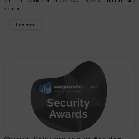
att alla kandidater utvärderas objektivt utifrån sina
meriter....
Läs mer