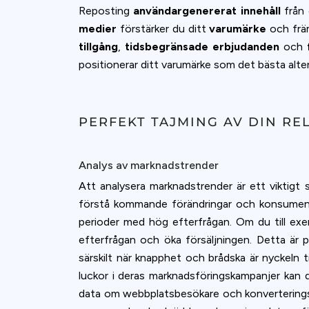
Reposting
användargenererat innehåll
från
medier
förstärker du ditt
varumärke
och främ
tillgång
,
tidsbegränsade erbjudanden
och
positionerar ditt varumärke som det bästa alte
PERFEKT TAJMING AV DIN RE
Analys av marknadstrender
Att analysera marknadstrender är ett viktigt
förstå kommande förändringar och konsumentbe
perioder med hög efterfrågan. Om du till exem
efterfrågan och öka försäljningen. Detta är p
särskilt när knapphet och brådska är nyckeln 
luckor i deras marknadsföringskampanjer kan d
data om webbplatsbesökare och konverteringsfr