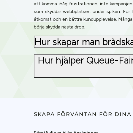
att komma ihåg frustrationen, inte kampanjen
som skyddar webbplatsen under spiken. För f
åtkomst och en bättre kundupplevelse. Många 
börja skydda nästa drop.
Hur skapar man brådska 
Hur hjälper Queue-Fair
Cookies & 
SKAPA FÖRVÄNTAN FÖR DIN
Queue-Fair.c
Förstå din publiks önskningar