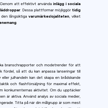
. Genom att effektivt använda
inlägg i sociala
läddroppar
. Dessa plattformar möjliggör
tidig
den långsiktiga
varumärkeslojaliteten
, vilket
venemang
.
vaka branschrapporter och modetrender för att
ördel, så att du kan anpassa lanseringar till
y eller julhandeln kan det skapa en brådskande
aktik och flashförsäljning för maximal effekt,
tom konkurrenternas aktivitet. Om du upptäcker
en är aktiva. Använd analys av sociala medier,
ngerade. Titta på när din målgrupp är som mest