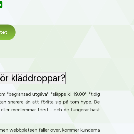
o
tet
för kläddroppar?
 "begränsad utgåva", "släpps kl. 19.00", "tidig
äntan snarare än att förlita sig på tom hype. De
ar eller medlemmar först - och de fungerar bäst
 men webbplatsen faller över, kommer kunderna