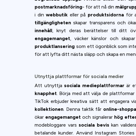
postmarknadsföring
- för att nå din
målgrup
i din
webbutik
eller på
produktsidorna
för a
tillgängligheten
skapar transparens och ök
innehåll
, knyt deras berättelser till ditt 
engagemanget
, väcker känslor och skapar
produktlansering
som ett ögonblick som int
för att lyfta ditt nästa släpp och skapa en me
Utnyttja plattformar för sociala medier
Att utnyttja
sociala medieplattformar
är et
knapphet
. Börja med att välja de plattforma
TikTok erbjuder kreativa sätt att engagera vi
kollektionen
. Denna taktik får
online-shopp
ökar
engagemanget
och signalerar
hög efte
modebloggare vars
sociala bevis
kan valider
betalande kunder. Använd Instagram Stories e