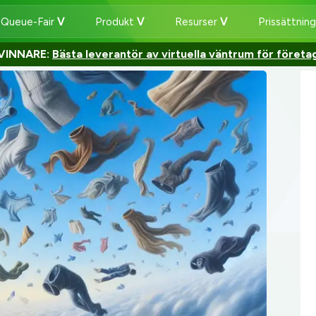
 Queue-Fair
Produkt
Resurser
Prissättnin
VINNARE:
Bästa leverantör av virtuella väntrum för företa