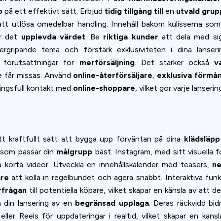
p
på ett effektivt sätt. Erbjud
tidig tillgång till
en
utvald grup
tt utlösa omedelbar handling. Innehåll bakom kulisserna s
ar det
upplevda värdet
. Be
riktiga kunder
att dela med sig
övergripande tema och förstärk exklusiviteten i dina lanse
 förutsättningar för
merförsäljning
. Det stärker också
v
e får missas. Använd
online-återförsäljare
,
exklusiva förmå
ningsfull kontakt med
online-shoppare
, vilket gör varje lanseri
t kraftfullt sätt att bygga upp förväntan på dina
klädsläpp
r som passar din
målgrupp
bäst. Instagram, med sitt visuella 
a korta videor. Utveckla en innehållskalender med teasers,
ne
are
att kolla in regelbundet och agera snabbt. Interaktiva fun
rfrågan
till potentiella köpare, vilket skapar en känsla av att
a din lansering av en
begränsad upplaga
. Deras räckvidd bidr
ller Reels för uppdateringar i realtid, vilket skapar en käns