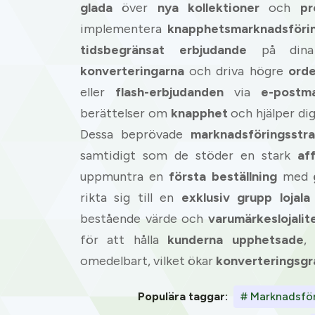
glada
över
nya kollektioner
och
pr
implementera
knapphetsmarknadsförin
tidsbegränsat erbjudande
på di
konverteringarna
och driva högre
ord
eller
flash-erbjudanden
via
e-postma
berättelser om
knapphet
och hjälper di
Dessa beprövade
marknadsföringsstra
samtidigt som de stöder en stark
af
uppmuntra en
första beställning
med
rikta sig till en
exklusiv grupp
lojala
bestående värde och
varumärkeslojalit
för att hålla
kunderna upphetsade
,
omedelbart, vilket ökar
konverteringsg
Populära taggar:
# Marknadsför