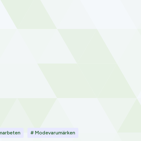
marbeten
# Modevarumärken