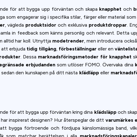
ookie usage or use settings to manage categories individually.
nde för att bygga upp förväntan och skapa
knapphet
och
b
Settings
Accept
a som engagerar sig i specifika stilar, färger eller material so
er
, vägleda
produktsidor
och exklusiva
produktdroppar
. En
samla in feedback som känns personlig och relevant. Detta u
 alltid har koll. Utnyttja
modetrender
, men introducera också
 att erbjuda
tidig tillgång
,
förbeställningar
eller en
väntelist
rodukter
. Dessa
marknadsföringsmetoder för knapphet
sk
begränsade erbjudanden
som utlöser FOMO. Övervaka dina
a sedan den kunskapen på ditt nästa
klädläpp
eller
marknadsf
nde för att bygga upp förväntan kring dina
klädsläpp
och ska
 har inspirerat designen? Hur återspeglar de ditt
varumärkes 
l att bygga förtroende och fördjupa känslomässiga band, vilket
åk som matchar berättelsen i alla
marknadsföringskanaler 