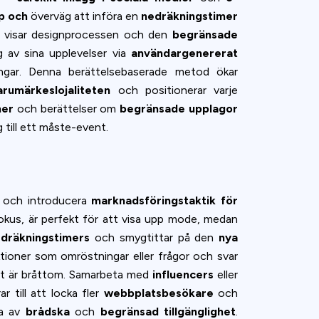
p och
överväg att införa en
nedräkningstimer
om visar designprocessen och den
begränsade
 av sina upplevelser via
användargenererat
ringar. Denna berättelsebaserade metod ökar
arumärkeslojaliteten
och positionerar varje
ner
och berättelser om
begränsade upplagor
ng till ett måste-event.
och introducera
marknadsföringstaktik för
fokus, är perfekt för att visa upp mode, medan
dräkningstimers
och smygtittar på den
nya
ktioner som omröstningar eller frågor och svar
 det är bråttom. Samarbeta med
influencers
eller
ar till att locka fler
webbplatsbesökare
och
la av
brådska
och
begränsad tillgänglighet
.