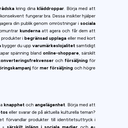
rådska
kring dina
kläddroppar
. Börja med att
m konsekvent fungerar bra. Dessa insikter hjälper
gagera din publik genom omröstningar i
sociala
ppmuntrar
kunderna
att agera och får dem att
 produkter i
begränsad upplaga
eller med kort
a
bygger du upp
varumärkeslojalitet
samtidigt
apar spänning bland
online-shoppare
, särskilt
konverteringsfrekvenser
och
försäljning
för
öringskampanj
för
mer försäljning
och högre
pa
knapphet
och
angelägenhet
. Börja med att
etos
eller svarar de på aktuella kulturella teman?
 förvandlar produkter till identitetsuttryck i
- särskilt
inlägg i sociala medier
och
e-