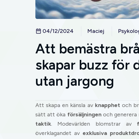
04/12/2024
Maciej
Psykolo
Att bemästra br
skapar buzz för 
utan jargong
Att skapa en känsla av
knapphet
och br
sätt att öka
försäljningen
och generera
taktik
. Modevärlden blomstrar av
överklagandet av
exklusiva produktdr