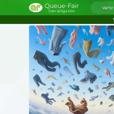
Queue-Fair
Varför
Den ärliga kön