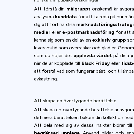
accept all c
Att förstå din
målgrupps
önskemål är avgöra
analysera
kunddata
för att ta reda på hur mång
dig att förfina dina
marknadsföringsstrategi
medier
eller
e-postmarknadsföring
för att 
känna sig som en del av en
exklusiv grupp
som
leveranstid som överraskar och glädjer. Genom
som du höjer det
upplevda värdet
på dina
p
när de är kopplade till
Black Friday
eller
tids
att förstå vad som fungerar bäst, och tillämp
avkastning.
Att skapa en övertygande berättelse
Att skapa en övertygande berättelse är avgöra
definiera berättelsen bakom din kollektion. Vad
Att dela med sig av dessa insikter bidrar til
begränsad upplaga
. Använd bilder och spr