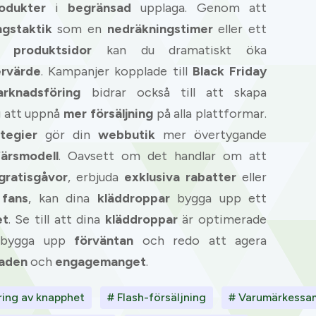
odukter
i
begränsad
upplaga. Genom att
gstaktik
som en
nedräkningstimer
eller ett
na
produktsidor
kan du dramatiskt öka
ervärde
. Kampanjer kopplade till
Black Friday
rknadsföring
bidrar också till att skapa
g att uppnå
mer försäljning
på alla plattformar.
tegier
gör din
webbutik
mer övertygande
färsmodell
. Oavsett om det handlar om att
gratisgåvor
, erbjuda
exklusiva
rabatter
eller
 fans
, kan dina
kläddroppar
bygga upp ett
et
. Se till att dina
kläddroppar
är optimerade
 bygga upp
förväntan
och redo att agera
raden
och
engagemanget
.
ing av knapphet
# Flash-försäljning
# Varumärkessa