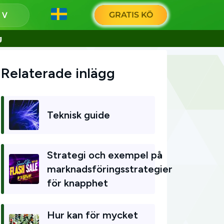
GRATIS KÖ
g
g
Relaterade inlägg
Teknisk guide
Strategi och exempel på
marknadsföringsstrategier
för knapphet
Hur kan för mycket