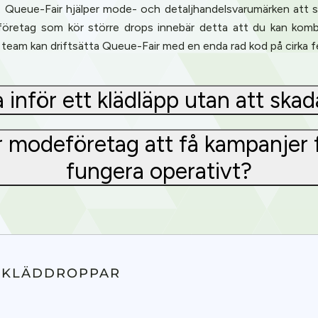
. Queue-Fair hjälper mode- och detaljhandelsvarumärken att s
öretag som kör större drops innebär detta att du kan komb
team kan driftsätta Queue-Fair med en enda rad kod på cirka f
inför ett klädläpp utan att ska
 modeföretag att få kampanjer fö
fungera operativt?
Privacy
A KLÄDDROPPAR
om uses cookies to provide content and improve your experi