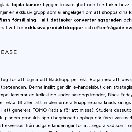
 glada
lojala kunder
bygger trovärdighet och förstärker buzz
jar en exklusiv grupp som är angelägen om att shoppa dina
k
flash-försäljning - allt detta
ökar
konverteringsgraden
och 
rnativet för
exklusiva produktdroppar
och
efterfrågade e
LEASE
 steg för att tajma ditt kläddropp perfekt. Börja med att be
teenden. Denna insikt ger din e-handelsbutik en strategisk f
pel lanserar en kollektion under säsongstrender, Black Frida
erfekta tillfällen att implementera knapphetsmarknadsföringst
till att generera FOMO (rädsla för att missa). Studera dessu
u planera produktsläpp i begränsad upplaga när färre varumärk
ekvenser från tidigare lanseringar för att avgöra vad som fu