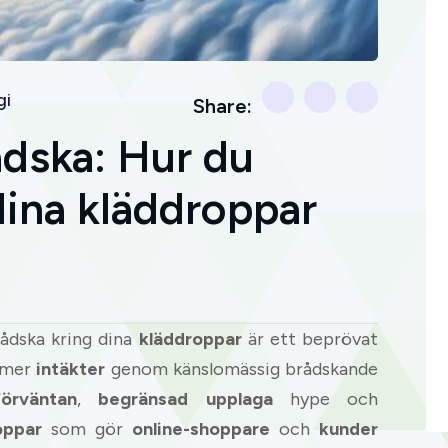
gi
Share:
ådska: Hur du
dina kläddroppar
ådska kring dina
kläddroppar
är ett beprövat
 mer
intäkter
genom känslomässig brådskande
förväntan
,
begränsad upplaga
hype och
oppar
som gör
online-shoppare
och
kunder