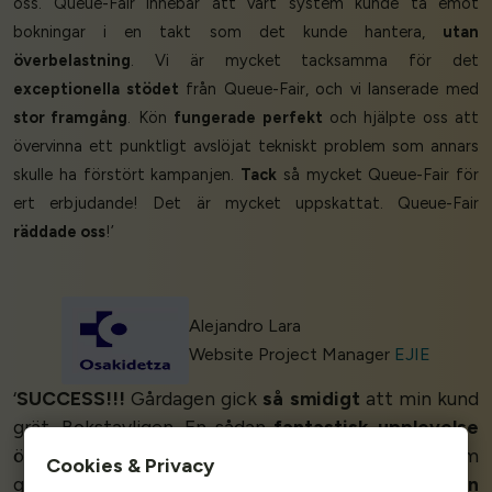
oss. Queue-Fair innebar att vårt system kunde ta emot
bokningar i en takt som det kunde hantera,
utan
överbelastning
. Vi är mycket tacksamma för det
exceptionella stödet
från Queue-Fair, och vi lanserade med
stor framgång
. Kön
fungerade perfekt
och hjälpte oss att
övervinna ett punktligt avslöjat tekniskt problem som annars
skulle ha förstört kampanjen.
Tack
så mycket Queue-Fair för
ert erbjudande! Det är mycket uppskattat. Queue-Fair
räddade oss
!’
Alejandro Lara
Website Project Manager
EJIE
‘
SUCCESS!!!
Gårdagen gick
så smidigt
att min kund
grät. Bokstavligen. En sådan
fantastisk upplevelse
överallt.
Otroligt bra support. Otrolig produkt
som
Cookies & Privacy
gav en utmärkt upplevelse för slutanvändaren.
Min