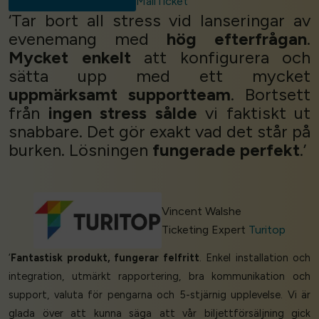
MailTicket
‘Tar bort all stress vid lanseringar av
evenemang med
hög efterfrågan
.
Mycket enkelt
att konfigurera och
sätta upp med ett mycket
uppmärksamt supportteam
. Bortsett
från
ingen stress
sålde
vi faktiskt ut
snabbare. Det gör exakt vad det står på
burken. Lösningen
fungerade perfekt
.’
Vincent Walshe
Ticketing Expert
Turitop
‘
Fantastisk produkt, fungerar felfritt
. Enkel installation och
integration, utmärkt rapportering, bra kommunikation och
support, valuta för pengarna och 5-stjärnig upplevelse. Vi är
glada över att kunna säga att vår biljettförsäljning gick