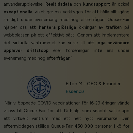
användarupplevelse.
Realtidsdata
och
kundsupport
är också
exceptionella
, vilket ger oss verktygen för att hålla allt igång
smidigt under evenemang med hög efterfrågan. Queue-Fair
hjälper oss att
hantera plötsliga
ökningar av trafiken på
webbplatsen på ett effektivt sätt. Genom att implementera
det virtuella väntrummet kan vi se till
att inga användare
upplever driftstopp
eller förseningar, inte ens under
evenemang med hög efterfrågan.’
Elton M - CEO & Founder
Essencia
‘När vi öppnade COVID-vaccinationer för 16-29-åringar vände
vi oss till Queue-Fair för att få hjälp, som snabbt satte upp
ett virtuellt väntrum med ett helt nytt varumärke. Den
eftermiddagen ställde Queue-Fair
450 000
personer i kö för