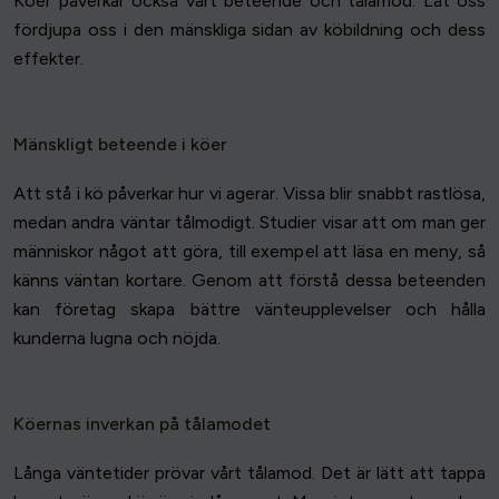
Köer påverkar också vårt beteende och tålamod. Låt oss
fördjupa oss i den mänskliga sidan av köbildning och dess
effekter.
Mänskligt beteende i köer
Att stå i kö påverkar hur vi agerar. Vissa blir snabbt rastlösa,
medan andra väntar tålmodigt. Studier visar att om man ger
människor något att göra, till exempel att läsa en meny, så
känns väntan kortare. Genom att förstå dessa beteenden
kan företag skapa bättre vänteupplevelser och hålla
kunderna lugna och nöjda.
Köernas inverkan på tålamodet
Långa väntetider prövar vårt tålamod. Det är lätt att tappa