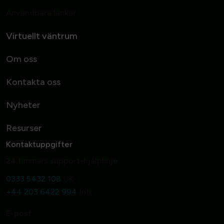
Användbara länkar
Virtuellt väntrum
Om oss
Kontakta oss
Nyheter
Resurser
Kontaktuppgifter
24 timmars support-hjälplinje
0333 5432 108
UK
+44 203 6422 994
Intl
E-post