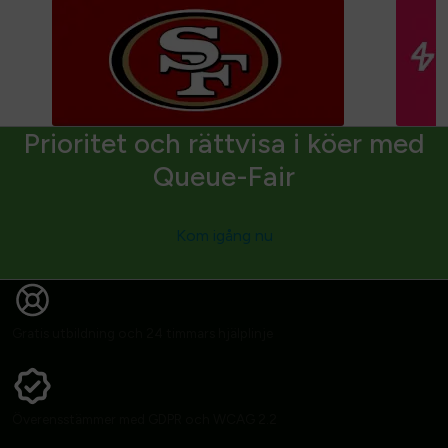
Prioritet och rättvisa i köer med
Queue-Fair
Kom igång nu
Gratis utbildning och 24 timmars hjälplinje
Överensstämmer med GDPR och WCAG 2.2