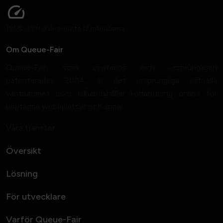
100% drifttid de senaste 12 månaderna
Om Queue-Fair
Queue-Fair, som uppfanns och ursprungligen
patenterades 2004, är det ursprungliga virtuella
väntrummet som tillhandahåller köhantering online för
upptagna webbplatser och appar.
Våra tjänster
Översikt
Lösning
För utvecklare
Varför Queue-Fair