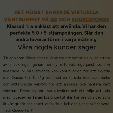
DET HÖGST RANKADE VIRTUELLA
VÄNTRUMMET PÅ
G2
OCH
SOURCEFORGE
Klassad 1: a enklast att använda. Vi har den
perfekta 5,0 / 5-stjärnpoängen. Slår den
andra leverantören i varje mätning.
Våra
nöjda kunder
säger
‘En app som dödar stress! Vi visste att det skulle bli en ström
av ansökningar genom en ny e-förvaltningstjänst som vi
lanserade. Vi ville använda kön kontinuerligt för att skydda
den. Queue-Fair försåg oss med en kö-sida med varumärke
och lättanvända verktyg för att anpassa och hantera vårt
väntrum. Deras support var
utmärkt
och ett
nöje
att tala
med. Queue-Fair
fanns
kontinuerligt
där för oss
och det som
är viktigt för oss är att vi faktiskt fick den tjänst vi behövde.
Tack Queue-Fair!’