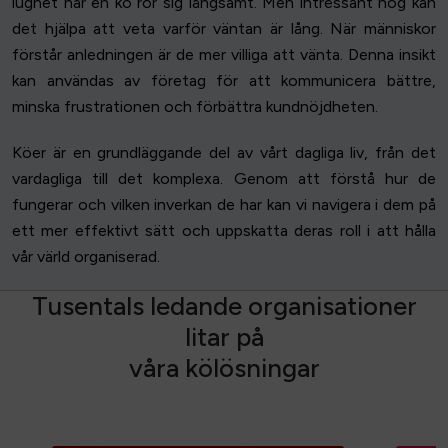
lugnet när en kö rör sig långsamt. Men intressant nog kan
det hjälpa att veta varför väntan är lång. När människor
förstår anledningen är de mer villiga att vänta. Denna insikt
kan användas av företag för att kommunicera bättre,
minska frustrationen och förbättra kundnöjdheten.
Köer är en grundläggande del av vårt dagliga liv, från det
vardagliga till det komplexa. Genom att förstå hur de
fungerar och vilken inverkan de har kan vi navigera i dem på
ett mer effektivt sätt och uppskatta deras roll i att hålla
vår värld organiserad.
T
u
s
e
n
t
a
l
s
l
e
d
a
n
d
e
o
r
g
a
n
i
s
a
t
i
o
n
e
r
l
i
t
a
r
p
å
v
å
r
a
k
ö
l
ö
s
n
i
n
g
a
r