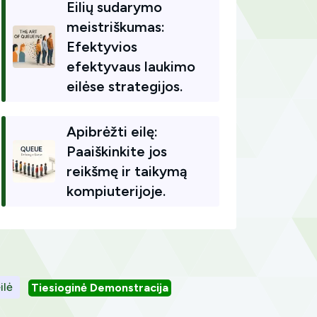
Eilių sudarymo
meistriškumas:
Efektyvios
efektyvaus laukimo
eilėse strategijos.
Apibrėžti eilę:
Paaiškinkite jos
reikšmę ir taikymą
kompiuterijoje.
ilė
Tiesioginė Demonstracija