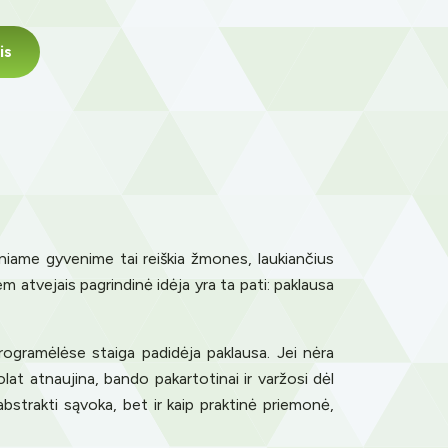
is
dieniame gyvenime tai reiškia žmones, laukiančius
 atvejais pagrindinė idėja yra ta pati: paklausa
programėlėse staiga padidėja paklausa. Jei nėra
lat atnaujina, bando pakartotinai ir varžosi dėl
abstrakti sąvoka, bet ir kaip praktinė priemonė,