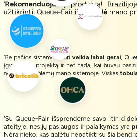
‘
Rekomenduoju
šį produktą! Brazilijo
užtikrinti. Queue-Fair
išsprendė
mano pr
‘Be pačios sistemos, kuri
veikia labai gerai
, Queu
įgyvendinti projektą ir net tada, kai buvau pasi
nebekels problemų mano sistemoje. Viskas
tobul
‘Su Queue-Fair išsprendėme savo itin dide
ateityje, nes jų paslaugos ir palaikymas yra
p
Nėra nieko, kas galėtų nepatikti su šia bendr