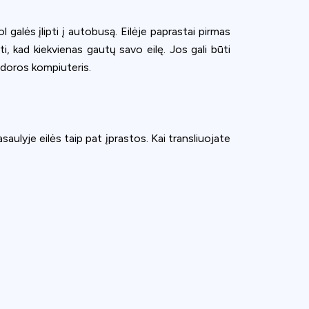
ol galės įlipti į autobusą. Eilėje paprastai pirmas
i, kad kiekvienas gautų savo eilę. Jos gali būti
pdoros kompiuteris.
saulyje eilės taip pat įprastos. Kai transliuojate