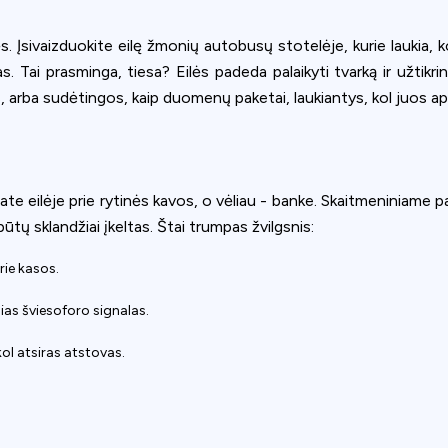
lės. Įsivaizduokite eilę žmonių autobusų stotelėje, kurie laukia, k
 Tai prasminga, tiesa? Eilės padeda palaikyti tvarką ir užtikrint
os, arba sudėtingos, kaip duomenų paketai, laukiantys, kol juos a
ate eilėje prie rytinės kavos, o vėliau - banke. Skaitmeniniame pa
būtų sklandžiai įkeltas. Štai trumpas žvilgsnis:
prie kasos.
ias šviesoforo signalas.
kol atsiras atstovas.