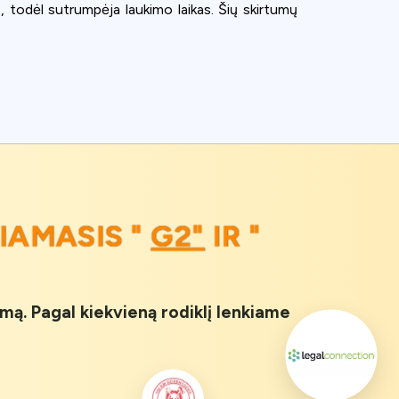
, todėl sutrumpėja laukimo laikas. Šių skirtumų
IAMASIS "
G2"
IR "
imą. Pagal kiekvieną rodiklį lenkiame