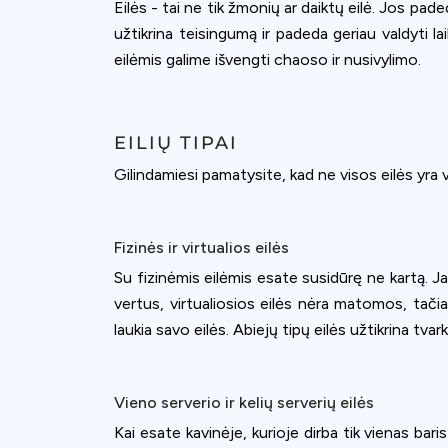
Eilės - tai ne tik žmonių ar daiktų eilė. Jos pad
užtikrina teisingumą ir padeda geriau valdyti la
eilėmis galime išvengti chaoso ir nusivylimo.
EILIŲ TIPAI
Gilindamiesi pamatysite, kad ne visos eilės yra v
Fizinės ir virtualios eilės
Su fizinėmis eilėmis esate susidūrę ne kartą. Ja
vertus, virtualiosios eilės nėra matomos, tači
laukia savo eilės. Abiejų tipų eilės užtikrina tvar
Vieno serverio ir kelių serverių eilės
Kai esate kavinėje, kurioje dirba tik vienas bar