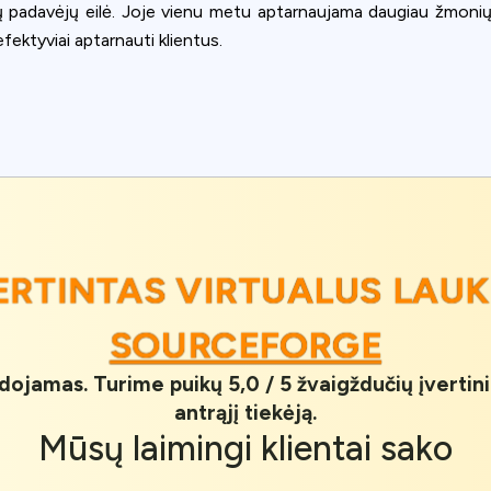
elių padavėjų eilė. Joje vienu metu aptarnaujama daugiau žmonių
ektyviai aptarnauti klientus.
VERTINTAS VIRTUALUS LAUK
SOURCEFORGE
udojamas. Turime puikų 5,0 / 5 žvaigždučių įvertin
antrąjį tiekėją.
Mūsų
laimingi klientai
sako