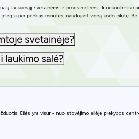
tualų laukiamąjį svetainėms ir programėlėms. Ji nekontroliuoja
i įdiegta per penkias minutes, naudojant vieną kodo eilutę. Be 
mtoje svetainėje?
ali laukimo salė?
žduotis. Eilės yra visur - nuo stovėjimo eilėje prekybos centre 