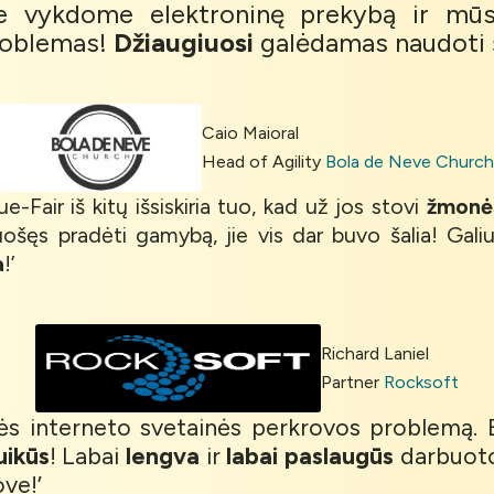
je vykdome elektroninę prekybą ir mūs
oblemas!
Džiaugiuosi
galėdamas naudoti š
Caio Maioral
Head of Agility
Bola de Neve Church
e-Fair iš kitų išsiskiria tuo, kad už jos stovi
žmonė
ruošęs pradėti gamybą, jie vis dar buvo šalia! Gali
a
!’
Richard Laniel
Partner
Rocksoft
lės interneto svetainės perkrovos problemą
uikūs
! Labai
lengva
ir
labai paslaugūs
darbuoto
ove!’