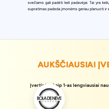
svečiams gali padėti keli padavėjai. Tai yra k
supratimas padeda įmonėms geriau planuoti ir ef
AUKŠČIAUSIAI Į
Įvertintas kaip 1-as lengviausiai na