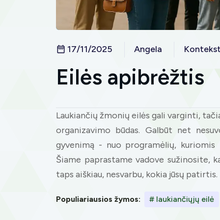
17/11/2025
Angela
Konteks
Eilės apibrėžtis
Laukiančių žmonių eilės gali varginti, tači
organizavimo būdas. Galbūt net nesuvo
gyvenimą - nuo programėlių, kuriomis n
Šiame paprastame vadove sužinosite, kas 
taps aiškiau, nesvarbu, kokia jūsų patirtis.
Populiariausios žymos:
# laukiančiųjų eilė