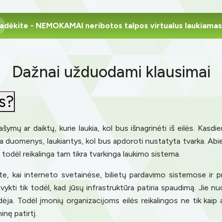
adėkite
- NEMOKAMAI neribotos talpos virtualus laukiamas
Dažnai užduodami klausimai
is?
rašymų ar daiktų, kurie laukia, kol bus išnagrinėti iš eilės. Kas
 duomenys, laukiantys, kol bus apdoroti nustatyta tvarka. Abiem
, todėl reikalinga tam tikra tvarkinga laukimo sistema.
te, kai interneto svetainėse, bilietų pardavimo sistemose ir 
ykti tik todėl, kad jūsų infrastruktūra patiria spaudimą. Jie nuo
dėja. Todėl įmonių organizacijoms eilės reikalingos ne tik kaip 
inę patirtį.