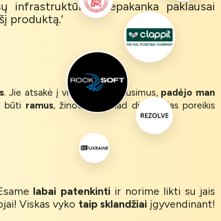
ų infrastruktūros nepakanka paklausai
į produktą.’
s
. Jie atsakė į visus mano klausimus,
padėjo man
u būti
ramus
, žinodamas, kad didžiausias poreikis
. Esame
labai patenkinti
ir norime likti su jais
jai! Viskas vyko
taip sklandžiai
įgyvendinant!