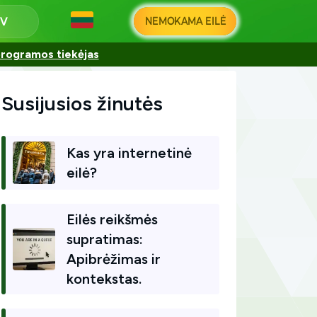
NEMOKAMA EILĖ
programos tiekėjas
Susijusios žinutės
Kas yra internetinė
eilė?
Eilės reikšmės
supratimas:
Apibrėžimas ir
kontekstas.