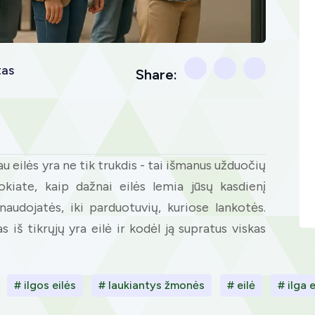
tas
Share:
au eilės yra ne tik trukdis - tai išmanus užduočių
kiate, kaip dažnai eilės lemia jūsų kasdienį
audojatės, iki parduotuvių, kuriose lankotės.
iš tikrųjų yra eilė ir kodėl ją supratus viskas
# ilgos eilės
# laukiantys žmonės
# eilė
# ilga e