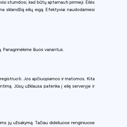
visi stumdosi, kad būtų aptarnauti pirmieji. Eilės
ina sklandžią eilių eigą. Efektyviai naudodamiesi
ką. Panagrinėkime šiuos variantus.
žsiregistruoti. Jos apčiuopiamos ir matomos. Kita
timą. Jūsų užklausa patenka į eilę serveryje ir
priims jų užsakymą. Tačiau dideliuose renginiuose