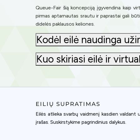
Queue-Fair šią koncepciją įgyvendina kaip vir
pirmas aptarnautas srautu ir paprastai gali būt
didelės paklausos keliones.
Kodėl eilė naudinga uži
Kuo skiriasi eilė ir virtu
EILIŲ SUPRATIMAS
Eilės atlieka svarbų vaidmenį kasdien valdant u
įrašas. Suskirstykime pagrindinius dalykus.