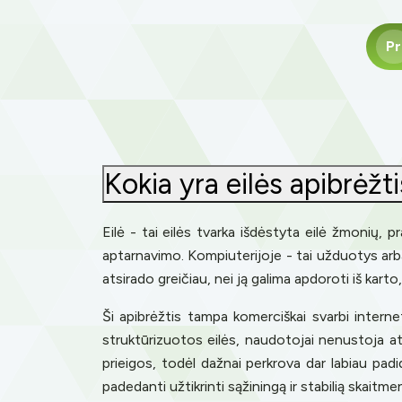
Pr
Kokia yra eilės apibrėžt
Eilė - tai eilės tvarka išdėstyta eilė žmonių, p
aptarnavimo. Kompiuterijoje - tai užduotys arba
atsirado greičiau, nei ją galima apdoroti iš karto
Ši apibrėžtis tampa komerciškai svarbi interne
struktūrizuotos eilės, naudotojai nenustoja atv
prieigos, todėl dažnai perkrova dar labiau padi
padedanti užtikrinti sąžiningą ir stabilią skaitmen