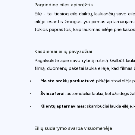
Pagrindinė eilės apibrėžtis
Eilė - tai tiesiog eilė daiktų, laukiančių savo ei
eilėje esantis žmogus yra pirmas aptarnaujamas.
tokios paprastos, kaip laukimas eilėje prie kas
Kasdieniai eilių pavyzdžiai
Pagalvokite apie savo rytinę rutiną. Galbūt lauki
filmą, duomenų paketai laukia eilėje, kad filmas 
Maisto prekių parduotuvė
: pirkėjai stovi eilėje 
Šviesoforai:
automobiliai laukia, kol užsidegs žal
Klientų aptarnavimas:
skambučiai laukia eilėje, 
Eilių sudarymo svarba visuomenėje