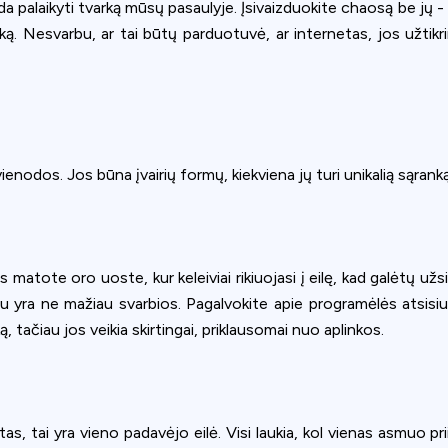
eda palaikyti tvarką mūsų pasaulyje. Įsivaizduokite chaosą be jų - 
iką. Nesvarbu, ar tai būtų parduotuvė, ar internetas, jos užtikr
ienodos. Jos būna įvairių formų, kiekviena jų turi unikalią sąran
s matote oro uoste, kur keleiviai rikiuojasi į eilę, kad galėtų u
au yra ne mažiau svarbios. Pagalvokite apie programėlės atsisiun
ką, tačiau jos veikia skirtingai, priklausomai nuo aplinkos.
istas, tai yra vieno padavėjo eilė. Visi laukia, kol vienas asmuo 