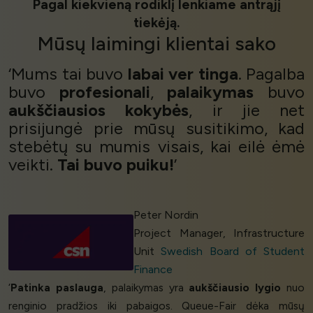
Pagal kiekvieną rodiklį lenkiame antrąjį
tiekėją.
Mūsų
laimingi klientai
sako
‘Mums tai buvo
labai ver
tinga
. Pagalba
buvo
profesionali
,
palaikymas
buvo
aukščiausios kokybės
, ir jie net
prisijungė prie mūsų susitikimo, kad
stebėtų su mumis visais, kai eilė ėmė
veikti.
Tai buvo puiku!
’
Peter Nordin
Project Manager, Infrastructure
Unit
Swedish Board of Student
Finance
‘
Patinka paslauga
, palaikymas yra
aukščiausio lygio
nuo
renginio pradžios iki pabaigos. Queue-Fair dėka mūsų