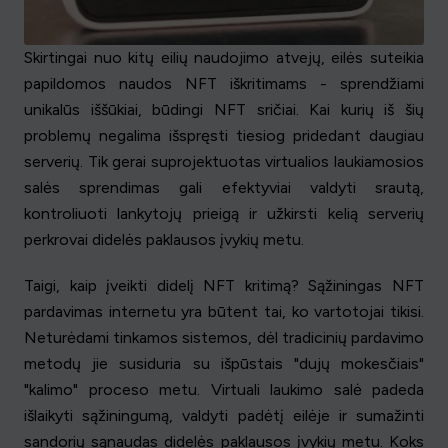
Skirtingai nuo kitų eilių naudojimo atvejų, eilės suteikia
papildomos naudos NFT iškritimams - sprendžiami
unikalūs iššūkiai, būdingi NFT sričiai. Kai kurių iš šių
problemų negalima išspręsti tiesiog pridedant daugiau
serverių. Tik gerai suprojektuotas virtualios laukiamosios
salės sprendimas gali efektyviai valdyti srautą,
kontroliuoti lankytojų prieigą ir užkirsti kelią serverių
perkrovai didelės paklausos įvykių metu.
Taigi, kaip įveikti didelį NFT kritimą? Sąžiningas NFT
pardavimas internetu yra būtent tai, ko vartotojai tikisi.
Neturėdami tinkamos sistemos, dėl tradicinių pardavimo
metodų jie susiduria su išpūstais "dujų mokesčiais"
"kalimo" proceso metu. Virtuali laukimo salė padeda
išlaikyti sąžiningumą, valdyti padėtį eilėje ir sumažinti
sandorių sąnaudas didelės paklausos įvykių metu. Koks