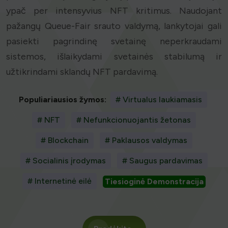
ypač per intensyvius NFT kritimus. Naudojant
pažangų Queue-Fair srauto valdymą, lankytojai gali
pasiekti pagrindinę svetainę neperkraudami
sistemos, išlaikydami svetainės stabilumą ir
užtikrindami sklandų NFT pardavimą.
Populiariausios žymos:
# Virtualus laukiamasis
# NFT
# Nefunkcionuojantis žetonas
# Blockchain
# Paklausos valdymas
# Socialinis įrodymas
# Saugus pardavimas
# Internetinė eilė
Tiesioginė Demonstracija