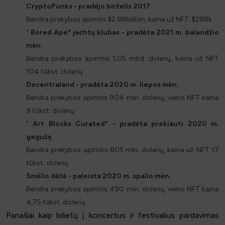
CryptoPunks - pradėjo birželis 2017
Bendra prekybos apimtis $2.88billion, kaina už NFT: $288k
"
Bored Ape" jachtų klubas - pradėta 2021 m. balandžio
mėn.
Bendra prekybos apimtis 1,05 mlrd. dolerių, kaina už NFT
104 tūkst. dolerių
Decentraland - pradėta 2020 m. liepos mėn.
Bendra prekybos apimtis 904 mln. dolerių, vieno NFT kaina
9 tūkst. dolerių
"
Art Blocks Curated" - pradėta prekiauti 2020 m.
gegužę
Bendra prekybos apimtis 805 mln. dolerių, kaina už NFT 17
tūkst. dolerių.
Smėlio dėžė - paleista 2020 m. spalio mėn.
Bendra prekybos apimtis 490 mln. dolerių, vieno NFT kaina
4,75 tūkst. dolerių.
Panašiai kaip bilietų į koncertus ir festivalius pardavimas