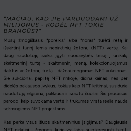
“MAČIAU, KAD JIE PARDUODAMI UŽ
MILIJONUS - KODĖL NFT TOKIE
BRANGŪS?”
Mūsų žmogiškasis "poreikis" arba "noras" turėti retą ir
išskirtinį turinį lemia nepirktinių žetonų (NFT) vertę. Kai
daug naudotojų siekia įgyti nuosavybės teisę į unikalų
skaitmeninį turtą - skaitmeninį meną, kolekcionuojamus
daiktus ar žetonų turtą - dažnai rengiamas NFT aukcionas.
Šie aukcionai, paplitę NFT rinkoje, didina kainas, nes per
didelės paklausos įvykius, tokius kaip NFT kritimai, susiduria
naudotojų elgsena, paklausa ir srauto šuoliai. Šis procesas
parodo, kaip suvokiama vertė ir trūkumas virsta realia nauda
sėkmingiems NFT projektams.
Kas perka visus šiuos skaitmeninius įsigijimus? Daugiausia
NFT pirkėjai - žmonės, kurie yra labai suinteresuoti turėti