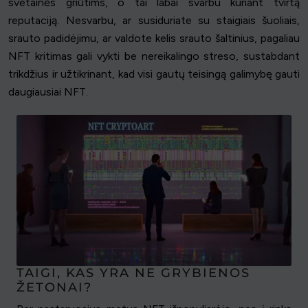
svetainės griūtims, o tai labai svarbu kuriant tvirtą
reputaciją. Nesvarbu, ar susiduriate su staigiais šuoliais,
srauto padidėjimu, ar valdote kelis srauto šaltinius, pagaliau
NFT kritimas gali vykti be nereikalingo streso, sustabdant
trikdžius ir užtikrinant, kad visi gautų teisingą galimybę gauti
daugiausiai NFT.
TAIGI, KAS YRA NE GRYBIENOS
ŽETONAI?