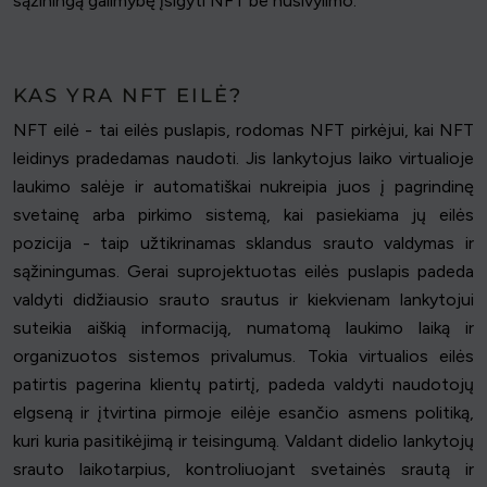
sąžiningą galimybę įsigyti NFT be nusivylimo.
KAS YRA NFT EILĖ?
NFT eilė - tai eilės puslapis, rodomas NFT pirkėjui, kai NFT
leidinys pradedamas naudoti. Jis lankytojus laiko virtualioje
laukimo salėje ir automatiškai nukreipia juos į pagrindinę
svetainę arba pirkimo sistemą, kai pasiekiama jų eilės
pozicija - taip užtikrinamas sklandus srauto valdymas ir
sąžiningumas. Gerai suprojektuotas eilės puslapis padeda
valdyti didžiausio srauto srautus ir kiekvienam lankytojui
suteikia aiškią informaciją, numatomą laukimo laiką ir
organizuotos sistemos privalumus. Tokia virtualios eilės
patirtis pagerina klientų patirtį, padeda valdyti naudotojų
elgseną ir įtvirtina pirmoje eilėje esančio asmens politiką,
kuri kuria pasitikėjimą ir teisingumą. Valdant didelio lankytojų
srauto laikotarpius, kontroliuojant svetainės srautą ir