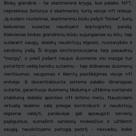
Blokų grandinė - tai skaitmeninė knyga, kuri palaiko NFT,
neprekinius žetonus ir skaitmeninį turtą visoje nft rinkoje.
Ją sudaro nuolatiniai, skaitmeniniu būdu įrašyti "blokai", kurių
kiekvienas susietas naudojant kriptografinį parašą.
Kiekvienas blokas grandininiu būdu sujungiamas su kitu, taip
sudarant saugų, skaidrų naudotojų elgesio, nuosavybės ir
sandorių įrašą. Ši knyga sinchronizuojama tarp pasaulinių
"mazgų", o prieš įrašant naujus duomenis visi mazgai turi
patvirtinti veiklą bendru sutarimu - taip didinamas duomenų
vientisumas, saugumas ir klientų pasitikėjimas visoje nft
erdvėje. ši decentralizuota sistema palaiko išmaniąsias
sutartis, garantuoja duomenų tikslumą ir užtikrina svetainės
stabilumą didelės apimties nft kritimo metu. Naudodami
virtualią laukimo salę prieigai kontroliuoti ir naudotojų
elgsenai valdyti, pardavėjai gali apsaugoti serverių
pajėgumus, sumažinti sandorių mokesčius ir užtikrinti
saugią, naudotojams patogią patirtį - nesvarbu, kokie