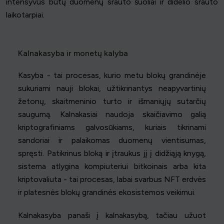
intensyvūs būtų duomenų srauto šuoliai ir didelio srauto
laikotarpiai.
Kalnakasyba ir monetų kalyba
Kasyba - tai procesas, kurio metu blokų grandinėje
sukuriami nauji blokai, užtikrinantys neapyvartinių
žetonų, skaitmeninio turto ir išmaniųjų sutarčių
saugumą. Kalnakasiai naudoja skaičiavimo galią
kriptografiniams galvosūkiams, kuriais tikrinami
sandoriai ir palaikomas duomenų vientisumas,
spręsti. Patikrinus bloką ir įtraukus jį į didžiąją knygą,
sistema atlygina kompiuteriui bitkoinais arba kita
kriptovaliuta - tai procesas, labai svarbus NFT erdvės
ir platesnės blokų grandinės ekosistemos veikimui.
Kalnakasyba panaši į kalnakasybą, tačiau užuot