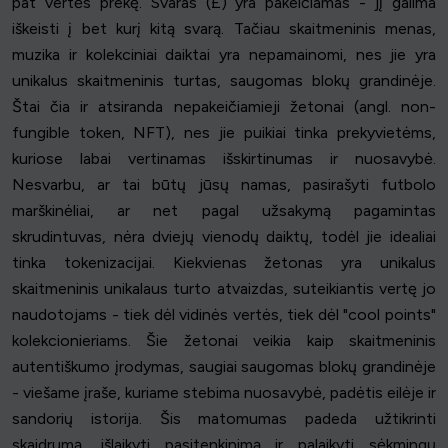
pat vertės prekę. Svaras (£) yra pakeičiamas - jį galima
iškeisti į bet kurį kitą svarą. Tačiau skaitmeninis menas,
muzika ir kolekciniai daiktai yra nepamainomi, nes jie yra
unikalus skaitmeninis turtas, saugomas blokų grandinėje.
Štai čia ir atsiranda nepakeičiamieji žetonai (angl. non-
fungible token, NFT), nes jie puikiai tinka prekyvietėms,
kuriose labai vertinamas išskirtinumas ir nuosavybė.
Nesvarbu, ar tai būtų jūsų namas, pasirašyti futbolo
marškinėliai, ar net pagal užsakymą pagamintas
skrudintuvas, nėra dviejų vienodų daiktų, todėl jie idealiai
tinka tokenizacijai. Kiekvienas žetonas yra unikalus
skaitmeninis unikalaus turto atvaizdas, suteikiantis vertę jo
naudotojams - tiek dėl vidinės vertės, tiek dėl "cool points"
kolekcionieriams. Šie žetonai veikia kaip skaitmeninis
autentiškumo įrodymas, saugiai saugomas blokų grandinėje
- viešame įraše, kuriame stebima nuosavybė, padėtis eilėje ir
sandorių istorija. Šis matomumas padeda užtikrinti
skaidrumą, išlaikyti pasitenkinimą ir palaikyti sėkmingų