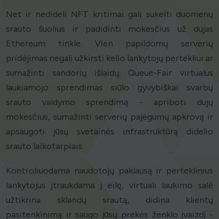
Net ir nedideli NFT kritimai gali sukelti duomenų
srauto šuolius ir padidinti mokesčius už dujas
Ethereum tinkle. Vien papildomų serverių
pridėjimas negali užkirsti kelio lankytojų pertekliui ar
sumažinti sandorių išlaidų. Queue-Fair virtualus
laukiamojo sprendimas siūlo gyvybiškai svarbų
srauto valdymo sprendimą - apriboti dujų
mokesčius, sumažinti serverių pajėgumų apkrovą ir
apsaugoti jūsų svetainės infrastruktūrą didelio
srauto laikotarpiais.
Kontroliuodama naudotojų paklausą ir perteklinius
lankytojus įtraukdama į eilę, virtuali laukimo salė
užtikrina sklandų srautą, didina klientų
pasitenkinimą ir saugo jūsų prekės ženklo įvaizdį -