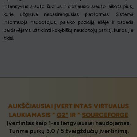
intensyvius srauto šuolius ir didžiausio srauto laikotarpius,
kurie užgriūva nepasirengusias platformas. Sistema
informuoja naudotojus, palaiko poziciją eilėje ir padeda
pardavėjams užtikrinti kokybišką naudotojų patirtį, kurios jie
tikisi.
AUKŠČIAUSIAI ĮVERTINTAS VIRTUALUS
LAUKIAMASIS "
G2"
IR "
SOURCEFORGE
Įvertintas kaip 1-as lengviausiai naudojamas.
Turime puikų 5,0 / 5 žvaigždučių įvertinimą.