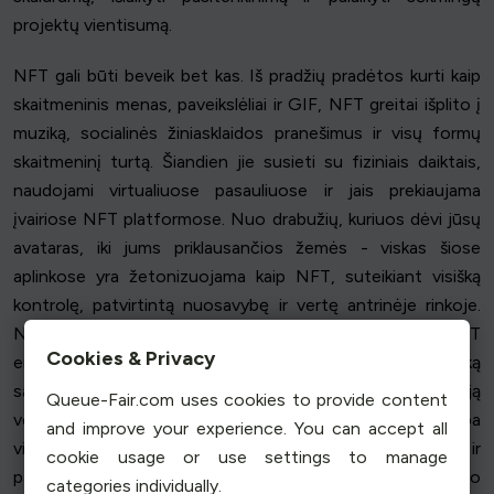
projektų vientisumą.
NFT gali būti beveik bet kas. Iš pradžių pradėtos kurti kaip
skaitmeninis menas, paveikslėliai ir GIF, NFT greitai išplito į
muziką, socialinės žiniasklaidos pranešimus ir visų formų
skaitmeninį turtą. Šiandien jie susieti su fiziniais daiktais,
naudojami virtualiuose pasauliuose ir jais prekiaujama
įvairiose NFT platformose. Nuo drabužių, kuriuos dėvi jūsų
avataras, iki jums priklausančios žemės - viskas šiose
aplinkose yra žetonizuojama kaip NFT, suteikiant visišką
kontrolę, patvirtintą nuosavybę ir vertę antrinėje rinkoje.
NFT yra čia, kad išliktų, ir jie klesti besiplečiančioje NFT
Cookies & Privacy
erdvėje dėl savo gebėjimo suteikti naudotojams visišką
savo skaitmeninio turto kontrolę ir kartu išlaisvinti naują
Queue-Fair.com uses cookies to provide content
vertę antrinėje rinkoje. Didėjant naudotojų paklausai, tampa
and improve your experience. You can accept all
vis svarbiau išlaikyti skaidrumą, klientų pasitenkinimą ir
cookie usage or use settings to manage
paslaugų kokybę, kad būtų užtikrinta ilgalaikė skaitmeninio
categories individually.