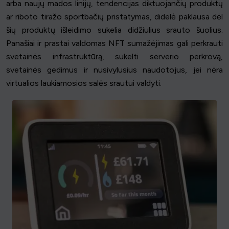
arba naujų mados linijų, tendencijas diktuojančių produktų
ar riboto tiražo sportbačių pristatymas, didelė paklausa dėl
šių produktų išleidimo sukelia didžiulius srauto šuolius.
Panašiai ir prastai valdomas NFT sumažėjimas gali perkrauti
svetainės infrastruktūrą, sukelti serverio perkrovą,
svetainės gedimus ir nusivylusius naudotojus, jei nėra
virtualios laukiamosios salės srautui valdyti.