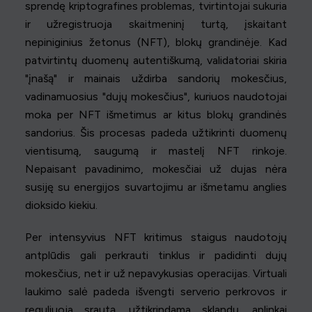
sprendę kriptografines problemas, tvirtintojai sukuria
ir užregistruoja skaitmeninį turtą, įskaitant
nepiniginius žetonus (NFT), blokų grandinėje. Kad
patvirtintų duomenų autentiškumą, validatoriai skiria
"įnašą" ir mainais uždirba sandorių mokesčius,
vadinamuosius "dujų mokesčius", kuriuos naudotojai
moka per NFT išmetimus ar kitus blokų grandinės
sandorius. Šis procesas padeda užtikrinti duomenų
vientisumą, saugumą ir mastelį NFT rinkoje.
Nepaisant pavadinimo, mokesčiai už dujas nėra
susiję su energijos suvartojimu ar išmetamu anglies
dioksido kiekiu.
Per intensyvius NFT kritimus staigus naudotojų
antplūdis gali perkrauti tinklus ir padidinti dujų
mokesčius, net ir už nepavykusias operacijas. Virtuali
laukimo salė padeda išvengti serverio perkrovos ir
reguliuoja srautą, užtikrindama sklandų, aplinkai