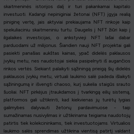
skaitmeninės istorijos dalį ir turi pakankamai kapitalo
investuoti. Kadangi nepiniginiai žetonai (NFT) įgyja realią
piniginę vertę, jais aktyviai prekiaujama NFT rinkoje kaip
spekuliaciniu skaitmeniniu turtu. Daugelis į NFT žiūri kaip į
ilgalaikes investicijas, o ankstyvieji NFT lašai dabar
parduodami už milijonus. Šiandien nauji NFT projektai gali
pasiekti panašias aukštas kainas, ypač didelės paklausos
įvykių metu, nes naudotojai siekia pasipelnyti iš augančios
rinkos vertės. Siekiant palaikyti sąžiningą prieigą šių didelės
paklausos įvykių metu, virtuali laukimo salė padeda išlaikyti
sąžiningumą ir išvengti chaoso, kurį sukelia staigūs srauto
šuoliai. NFT pirkėjus įtraukdamos į tvarkingą eilių sistemą,
platformos gali užtikrinti, kad kiekvienas jų turėtų lygias
galimybes dalyvauti žetonų pardavimuose - taip
sumažinamas nusivylimas ir užtikrinama teigiama naudotojų
patirtis tiek kolekcininkams, tiek investuotojams. Virtualios
laukimo salės sprendimas užtikrina vientisą patirtį valdant