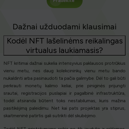
Pradėkite
Dažnai užduodami klausimai
Kodėl NFT lašelinėms reikalingas
virtualus laukiamasis?
NFT kritimai dažnai sukelia intensyvius paklausos protrūkius
vienu metu, nes daug kolekcininkų vienu metu bando
nukaldinti arba pasinaudoti ta pačia galimybe. Dėl to gali būti
perkrauti monetų kalimo keliai, prie piniginės prijungti
srautai, registracijos puslapiai ir pagalbinė infrastruktūra,
todėl atsiranda būtent toks nestabilumas, kuris mažina
pasitikėjimą paleidimu. Net kai pats projektas yra stiprus,
skaitmeninė patirtis gali sutrikti dėl skubėjimo.
Todėl NFT pristatymams reikia ne tik jaudulio ir reklamos.