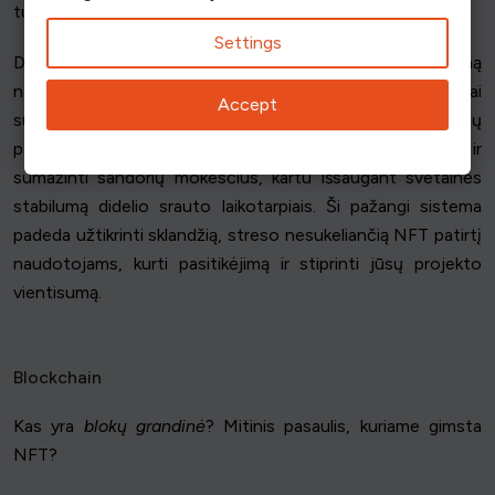
turto projektų sėkmė.
Settings
Didėjant NFT populiarumui, labai svarbu užtikrinti teigiamą
naudotojo patirtį kiekviename NFT laše. Gerai
Accept
suprojektuota virtuali laukimo salė gali padėti valdyti eilių
padėtį ir naudotojų elgesį, užtikrinti sąžiningumą ir
sumažinti sandorių mokesčius, kartu išsaugant svetainės
stabilumą didelio srauto laikotarpiais. Ši pažangi sistema
padeda užtikrinti sklandžią, streso nesukeliančią NFT patirtį
naudotojams, kurti pasitikėjimą ir stiprinti jūsų projekto
vientisumą.
Blockchain
Kas yra
blokų grandinė
? Mitinis pasaulis, kuriame gimsta
NFT?