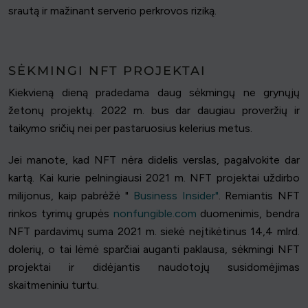
srautą ir mažinant serverio perkrovos riziką.
SĖKMINGI NFT PROJEKTAI
Kiekvieną dieną pradedama daug sėkmingų ne grynųjų
žetonų projektų. 2022 m. bus dar daugiau proveržių ir
taikymo sričių nei per pastaruosius kelerius metus.
Jei manote, kad NFT nėra didelis verslas, pagalvokite dar
kartą. Kai kurie pelningiausi 2021 m. NFT projektai uždirbo
milijonus, kaip pabrėžė "
Business Insider"
. Remiantis NFT
rinkos tyrimų grupės
nonfungible.com
duomenimis, bendra
NFT pardavimų suma 2021 m. siekė neįtikėtinus 14,4 mlrd.
dolerių, o tai lėmė sparčiai auganti paklausa, sėkmingi NFT
projektai ir didėjantis naudotojų susidomėjimas
skaitmeniniu turtu.