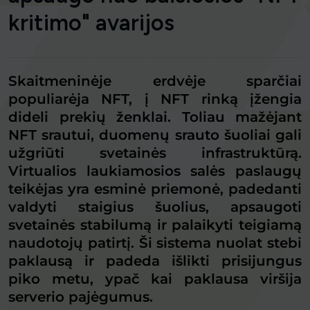
kritimo" avarijos
Skaitmeninėje erdvėje sparčiai
populiarėja NFT, į NFT rinką įžengia
dideli prekių ženklai. Toliau mažėjant
NFT srautui, duomenų srauto šuoliai gali
užgriūti svetainės infrastruktūrą.
Virtualios laukiamosios salės paslaugų
teikėjas yra esminė priemonė, padedanti
valdyti staigius šuolius, apsaugoti
svetainės stabilumą ir palaikyti teigiamą
naudotojų patirtį. Ši sistema nuolat stebi
paklausą ir padeda išlikti prisijungus
piko metu, ypač kai paklausa viršija
serverio pajėgumus.