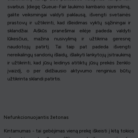
svarbus. Įdiegę Queue-Fair laukimo kambario sprendimą,
galite veiksmingai valdyti paklausą, išvengti svetainės
prastovų ir užtikrinti, kad išleidimas vyktų sąžiningai ir
sklandžiai. Aiškūs pranešimai eilėje padeda valdyti
lūkesčius, mažina nusivylimą ir užtikrina geresnę
naudotojų patirtį. Tai taip pat padeda išvengti
nereikalingų sandorių išlaidų, išlaikyti lankytojų įsitraukimą
ir užtikrinti, kad jūsų leidinys atitiktų jūsų prekės ženklo
įvaizdį, o per didžiausio aktyvumo renginius būtų
užtikrinta sklandi patirtis.
Nefunkcionuojantis žetonas
Kintamumas - tai gebėjimas vieną prekę iškeisti į kitą tokios