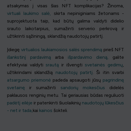
atsakymas į visas šias NFT komplikacijas? Žinoma,
virtuali laukimo salė,
skirta nepiniginiams žetonams -
suprojektuota taip, kad būtų galima valdyti didelio
srauto laikotarpius, sumažinti serverio perkrovą ir
užtikrinti sąžiningą, sklandžią naudotojų patirtį.
Įdiegę
virtualios laukiamosios salės sprendimą
prieš NFT
išankstinį pardavimą
arba
išpardavimo dieną,
galite
efektyviai valdyti
srautą
ir išvengti
svetainės gedimų
,
užtikrindami sklandžią
naudotojų patirtį
. Ši itin svarbi
atsargumo priemonė
padeda apsaugoti jūsų
pagrindinę
svetainę
ir sumažinti
sandorių mokesčius
didelės
paklausos renginių metu. Tai geriausias būdas reguliuoti
padėtį eilėje
ir patenkinti šiuolaikinių
naudotojų lūkesčius
- net ir tada,
kai
kainos
šokteli.