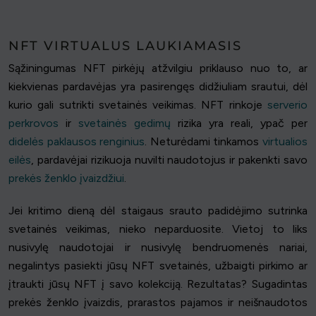
NFT VIRTUALUS LAUKIAMASIS
Sąžiningumas NFT pirkėjų atžvilgiu priklauso nuo to, ar
kiekvienas pardavėjas yra pasirengęs didžiuliam srautui, dėl
kurio gali sutrikti svetainės veikimas. NFT rinkoje
serverio
perkrovos
ir
svetainės gedimų
rizika yra reali, ypač per
didelės paklausos renginius
. Neturėdami tinkamos
virtualios
eilės
, pardavėjai rizikuoja nuvilti naudotojus ir pakenkti savo
prekės ženklo įvaizdžiui
.
Jei kritimo dieną dėl staigaus srauto padidėjimo sutrinka
svetainės veikimas, nieko neparduosite. Vietoj to liks
nusivylę naudotojai ir nusivylę bendruomenės nariai,
negalintys pasiekti jūsų NFT svetainės, užbaigti pirkimo ar
įtraukti jūsų NFT į savo kolekciją. Rezultatas? Sugadintas
prekės ženklo įvaizdis, prarastos pajamos ir neišnaudotos