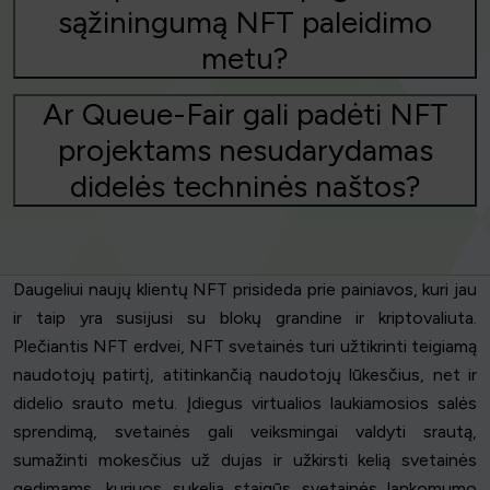
sąžiningumą NFT paleidimo
metu?
Ar Queue-Fair gali padėti NFT
projektams nesudarydamas
didelės techninės naštos?
Daugeliui naujų klientų NFT prisideda prie painiavos, kuri jau
ir taip yra susijusi su blokų grandine ir kriptovaliuta.
Plečiantis NFT erdvei, NFT svetainės turi užtikrinti teigiamą
naudotojų patirtį, atitinkančią naudotojų lūkesčius, net ir
didelio srauto metu. Įdiegus virtualios laukiamosios salės
sprendimą, svetainės gali veiksmingai valdyti srautą,
sumažinti mokesčius už dujas ir užkirsti kelią svetainės
gedimams, kuriuos sukelia staigūs svetainės lankomumo