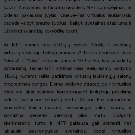
šuoliai. Nesvarbu, ar tai būtų nedidelis NFT sumažėjimas, ar
didelės paklausos įvykis, Queue-Fair virtualus laukiamasis
padeda valdyti srauto šuolius, išlaikyti svetainės stabilumą ir
užtikrinti sklandžią, kokybišką patirtį.
Ar NFT bumas tėra didžiųjų prekės ženklų ir madingų
virtualių paslaugų teikėjų pramanas? Tokios bendrovės kaip
"Gucci" ir "Nike" aktyviai tyrinėja NFT rinką, kad padidintų
įsitraukimą, tačiau NFT kritimas kelia realių eismo valdymo
iššūkių, kuriems reikia patikimos virtualių laukiamųjų salonų
programinės įrangos. Eismo valdymo strategijos ir virtualios
eilės yra labai svarbios kontroliuojant lankytojų patekimą
didelės paklausos renginių metu. Queue-Fair sprendimas
dinamiškai keičia mastelį, veiksmingai valdo srautą ir
sumažina serverio perkrovą piko metu. Didėjanti
skaitmeninio turto ir NFT paklausa gali apkrauti net
labiausiai pasirengusias svetaines, todėl virtualios