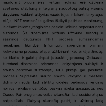
naudojant programėles, virtuali laukimo eilė užtikrina
svetainės stabilumą ir teigiamą naudotojų patirtį visiems
dalyviams. Valdant aktyvius naudotojus ir laikant lankytojus
eilėje, NFT svetainėse galima išlaikyti patirties vientisumą,
leidžiant keliems įrenginiams pasiekti lašelinę neperkraunant
sistemos. Šis dinamiškas požiūris užtikrina sklandų ir
sąžiningą daugumos NFT procesą, sumažindamas
nesėkmės tikimybę. Informuoti sprendimai priimami
kiekviename proceso etape, užtikrinant, kad pirkėjai žinotų,
ko tikėtis, ir galėtų drąsiai įsitraukti į procesą. Galiausiai,
turėdami dinamines priemones lankytojams sulaikyti ir
srauto perkrovai sustabdyti, NFT pirkėjai gali pasitikėti
procesu. Supraskite srauto srauto valdymo ir mastelio
didinimo naudą, kad atitiktų didelės paklausos renginių
ribinius reikalavimus. Jūsų paskyra išlieka apsaugota, nes
Queue-Fair programos veikia sklandžiai, kad susidorotų su
antplūdžiais, išlaikytų sklandžią patirtį ir užkirstų kelią