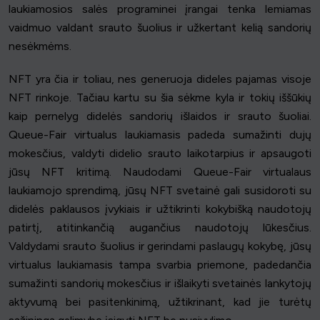
laukiamosios salės programinei įrangai tenka lemiamas
vaidmuo valdant srauto šuolius ir užkertant kelią sandorių
nesėkmėms.
NFT yra čia ir toliau, nes generuoja dideles pajamas visoje
NFT rinkoje. Tačiau kartu su šia sėkme kyla ir tokių iššūkių
kaip pernelyg didelės sandorių išlaidos ir srauto šuoliai.
Queue-Fair virtualus laukiamasis padeda sumažinti dujų
mokesčius, valdyti didelio srauto laikotarpius ir apsaugoti
jūsų NFT kritimą. Naudodami Queue-Fair virtualaus
laukiamojo sprendimą, jūsų NFT svetainė gali susidoroti su
didelės paklausos įvykiais ir užtikrinti kokybišką naudotojų
patirtį, atitinkančią augančius naudotojų lūkesčius.
Valdydami srauto šuolius ir gerindami paslaugų kokybę, jūsų
virtualus laukiamasis tampa svarbia priemone, padedančia
sumažinti sandorių mokesčius ir išlaikyti svetainės lankytojų
aktyvumą bei pasitenkinimą, užtikrinant, kad jie turėtų