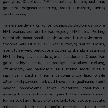
galimybės. Chaotiškas NFT numetimas be eilių sistemos
gali lemti neigiamą naudotojų patirtį ir mažesnį klientų
pasitenkinimą.
Tai nėra perdėta - kai kurios didžiausios platformos patyrė
NFT avarijas vien dėl to, kad neįdiegė NFT eilės. Protingi
operatoriai dabar pasikliauja virtualiomis laukimo vietomis -
tokiomis kaip Queue-Fair - kad suvaldytų srauto šuolius,
išvengtų serverio perkrovos ir užtikrintų sklandų ir sąžiningą
NFT kritimą savo naudotojams. Naudodami Queue-Fair
galite valdyti srautą ir palaikyti svetainės našumą,
užtikrindami, kad naudotojai NFT kritimo metu jaustųsi
sąžiningai ir skaidriai. Tinkamai valdoma virtuali laukimo salė
užkerta kelią serverio perkrovai ir svetainės gedimams, todėl
padeda pardavėjams išlaikyti svetainės stabilumą ir
apsaugoti savo prekės ženklo įvaizdį. Naudodami Queue-
Fair galite užtikrinti, kad svetainių lankytojai galėtų mėgautis
sąžininga, streso nesukeliančia patirtimi - net ir per