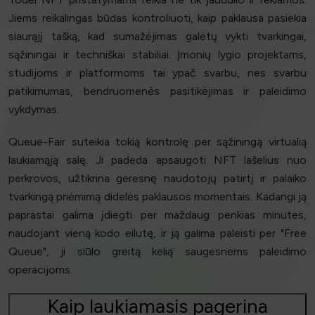
Jiems reikalingas būdas kontroliuoti, kaip paklausa pasiekia
siaurąjį tašką, kad sumažėjimas galėtų vykti tvarkingai,
sąžiningai ir techniškai stabiliai. Įmonių lygio projektams,
studijoms ir platformoms tai ypač svarbu, nes svarbu
patikimumas, bendruomenės pasitikėjimas ir paleidimo
vykdymas.
Queue-Fair suteikia tokią kontrolę per sąžiningą virtualią
laukiamąją salę. Ji padeda apsaugoti NFT lašelius nuo
perkrovos, užtikrina geresnę naudotojų patirtį ir palaiko
tvarkingą priėmimą didelės paklausos momentais. Kadangi ją
paprastai galima įdiegti per maždaug penkias minutes,
naudojant vieną kodo eilutę, ir ją galima paleisti per "Free
Queue", ji siūlo greitą kelią saugesnėms paleidimo
operacijoms.
Kaip laukiamasis pagerina