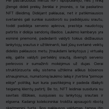
Per pastaruosius metus NFT išpopuliarėjo, nes į rinką
įžengė dideli prekių ženklai ir įmonės, o tai paskatino
NFT išleidimą. Didėjant paklausai, net ir patikimiausios
svetainės gali sunkiai susidoroti su padidėjusiu srautu,
todėl padidėja serverio apkrova, prastėja naudotojų
patirtis ir didėja sandorių išlaidos. Laukimo kambarys yra
esminė priemonė, padedanti valdyti tokius didžiausius
lankytojų srautus ir užtikrinanti, kad jūsų svetainė veiktų
didelės paklausos metu. Įtraukdami lankytojus į virtualią
eilę, galite valdyti perteklinį srautą, išvengti serverio
perkrovos ir sumažinti mokėjimus už dujas. Gerai
struktūrizuota eilių sistema užtikrina aiškius būsenos
atnaujinimus, numatomą laukimo laiką ir įtvirtina "pirmoje
eilėje" politiką, kuri kuria pasitikėjimą ir padeda išlaikyti
teigiamą klientų patirtį. Be to, NFT leidiniai susiduria su
savitais iššūkiais, susijusiais su lankytojų srautais ir
elgsena. Kadangi kolekcininkai trokšta apsaugoti ribotą
skaitmeninį turtą, šios paklausos valdymas tampa itin