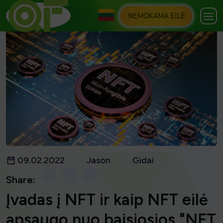
NEMOKAMA EILĖ
09.02.2022
Jason
Gidai
Share:
Įvadas į NFT ir kaip NFT eilė
apsaugo nuo baisiosios "NFT