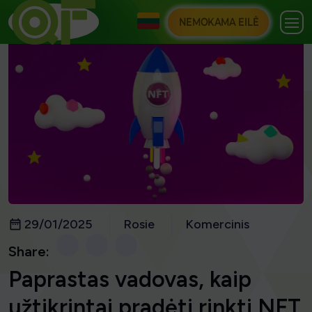
NEMOKAMA EILĖ
29/01/2025
Rosie
Komercinis
Share:
Paprastas vadovas, kaip
užtikrintai pradėti rinkti NFT