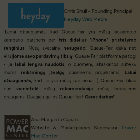
Chris Shull - Founding Principal
Heyday Web Media
‘Labai džiaugiamės, kad Queue-Fair yra mūsų laukiamojo
kambario partneris per
tris didelius "iPhone" pristatymo
renginius
. Mūsų svetainė
nesugedo!
Queue-Fair dėka net
viršijome savo pardavimų tikslą
! Queue-Fair platforma patogi
- ja
labai lengva naudotis
, o duomenų ataskaitos suteikė
mums
reikšmingų įžvalgų
būsimiems projektams.
Labai
džiaugiamės,
kad jie yra mūsų partneriai :) Queue-Fair tikrai
bus
vienintelė
mūsų
rekomendacija
mūsų brangiems
draugams. Daugiau galios Queue-Fair!
Geras darbas!
’
Ana Margarita Capati
Website & Marketplaces Supervisor
Power
Mac Center