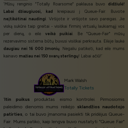
‘Mūsų renginio "Totally Roarsome" paklausa buvo
didžiulė!
Labai džiaugiuosi, kad
kreipiausi į Queue-Fair. Buvote
neįtikėtinai naudingi
. Viršijote ir viršijote savo pareigas. Jie
viską sukūrė taip greitai - visiškai firminį virtualų laukiamąjį vos
per dieną, o eilė
veikė puikiai
. Be "Queue-Fair" mūsų
rezervavimo sistema būtų buvusi visiškai perkrauta. Eilėje laukė
daugiau nei 16 000 žmonių
. Negaliu patikėti, kad eilė mums
kainavo
mažiau nei 150 svarų sterlingų
! Labai ačiū!’
Mark Walsh
Totally Tickets
‘
Itin puikus
produktas eismo kontrolei. Pirmosiomis
paleidimo dienomis mums reikėjo
sklandžios naudotojo
patirties
, o tai buvo įmanoma pasiekti tik pridėjus Queue-
Fair. Mums patiko, kaip lengva buvo nustatyti "Queue Fair"