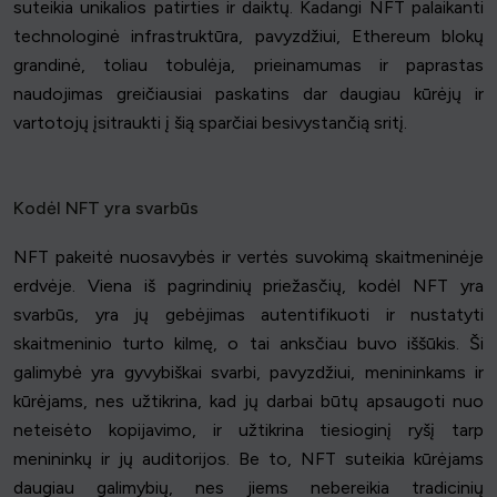
suteikia unikalios patirties ir daiktų. Kadangi NFT palaikanti
technologinė infrastruktūra, pavyzdžiui, Ethereum blokų
grandinė, toliau tobulėja, prieinamumas ir paprastas
naudojimas greičiausiai paskatins dar daugiau kūrėjų ir
vartotojų įsitraukti į šią sparčiai besivystančią sritį.
Kodėl NFT yra svarbūs
NFT pakeitė nuosavybės ir vertės suvokimą skaitmeninėje
erdvėje. Viena iš pagrindinių priežasčių, kodėl NFT yra
svarbūs, yra jų gebėjimas autentifikuoti ir nustatyti
skaitmeninio turto kilmę, o tai anksčiau buvo iššūkis. Ši
galimybė yra gyvybiškai svarbi, pavyzdžiui, menininkams ir
kūrėjams, nes užtikrina, kad jų darbai būtų apsaugoti nuo
neteisėto kopijavimo, ir užtikrina tiesioginį ryšį tarp
menininkų ir jų auditorijos. Be to, NFT suteikia kūrėjams
daugiau galimybių, nes jiems nebereikia tradicinių