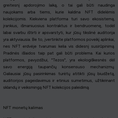
greitesnį apdorojimo laiką, o tai gali būti naudinga
naujokams arba tiems, kurie kaldina NFT didelėmis
kolekcijomis. Kiekviena platforma turi savo ekosistemą,
įrankius, išmaniuosius kontraktus ir bendruomenę, todėl
labai svarbu ištirti ir apsvarstyti, kur jūsų tikslinė auditorija
yra aktyviausia. Be to, įvertinkite platformos poveikį aplinkai,
nes NFT erdvėje tvarumas kelia vis didesnį susirūpinimą.
Pradinės išlaidos taip pat gali būti problema. Kai kurios
platformos, pavyzdžiui, "Tezos", yra ekologiškesnės dėl
savo energiją taupančių konsensuso mechanizmų.
Galiausiai jūsų pasirinkimas turėtų atitikti jūsų biudžetą,
auditorijos pageidavimus ir etinius sumetimus, užtikrinant
sklandų ir veiksmingą NFT kolekcijos paleidimą.
NFT monetų kalimas