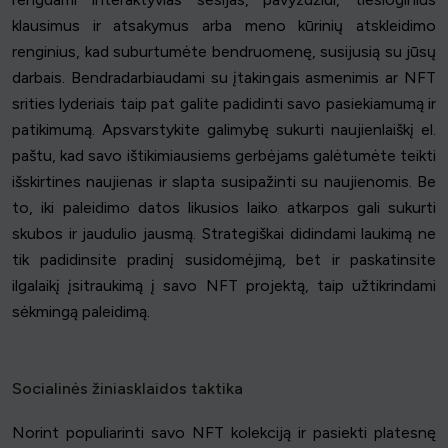
klausimus ir atsakymus arba meno kūrinių atskleidimo
renginius, kad suburtumėte bendruomenę, susijusią su jūsų
darbais. Bendradarbiaudami su įtakingais asmenimis ar NFT
srities lyderiais taip pat galite padidinti savo pasiekiamumą ir
patikimumą. Apsvarstykite galimybę sukurti naujienlaiškį el.
paštu, kad savo ištikimiausiems gerbėjams galėtumėte teikti
išskirtines naujienas ir slapta susipažinti su naujienomis. Be
to, iki paleidimo datos likusios laiko atkarpos gali sukurti
skubos ir jaudulio jausmą. Strategiškai didindami laukimą ne
tik padidinsite pradinį susidomėjimą, bet ir paskatinsite
ilgalaikį įsitraukimą į savo NFT projektą, taip užtikrindami
sėkmingą paleidimą.
Socialinės žiniasklaidos taktika
Norint populiarinti savo NFT kolekciją ir pasiekti platesnę