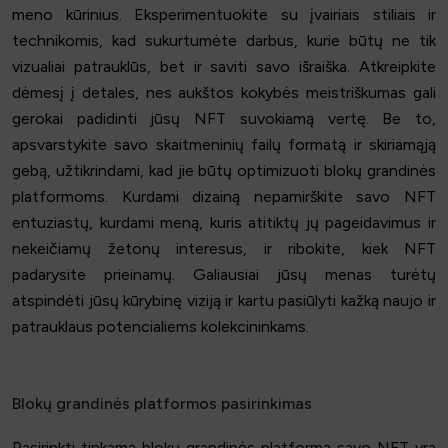
meno kūrinius. Eksperimentuokite su įvairiais stiliais ir
technikomis, kad sukurtumėte darbus, kurie būtų ne tik
vizualiai patrauklūs, bet ir saviti savo išraiška. Atkreipkite
dėmesį į detales, nes aukštos kokybės meistriškumas gali
gerokai padidinti jūsų NFT suvokiamą vertę. Be to,
apsvarstykite savo skaitmeninių failų formatą ir skiriamąją
gebą, užtikrindami, kad jie būtų optimizuoti blokų grandinės
platformoms. Kurdami dizainą nepamirškite savo NFT
entuziastų, kurdami meną, kuris atitiktų jų pageidavimus ir
nekeičiamų žetonų interesus, ir ribokite, kiek NFT
padarysite prieinamų. Galiausiai jūsų menas turėtų
atspindėti jūsų kūrybinę viziją ir kartu pasiūlyti kažką naujo ir
patrauklaus potencialiems kolekcininkams.
Blokų grandinės platformos pasirinkimas
Pasirinkti tinkamą blokų grandinės platformą savo NFT yra