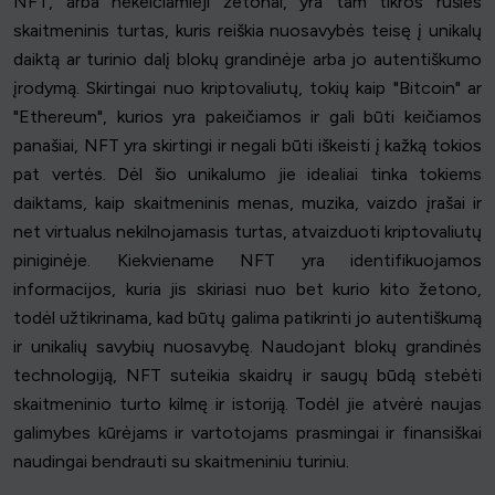
NFT, arba nekeičiamieji žetonai, yra tam tikros rūšies
skaitmeninis turtas, kuris reiškia nuosavybės teisę į unikalų
daiktą ar turinio dalį blokų grandinėje arba jo autentiškumo
įrodymą. Skirtingai nuo kriptovaliutų, tokių kaip "Bitcoin" ar
"Ethereum", kurios yra pakeičiamos ir gali būti keičiamos
panašiai, NFT yra skirtingi ir negali būti iškeisti į kažką tokios
pat vertės. Dėl šio unikalumo jie idealiai tinka tokiems
daiktams, kaip skaitmeninis menas, muzika, vaizdo įrašai ir
net virtualus nekilnojamasis turtas, atvaizduoti kriptovaliutų
piniginėje. Kiekviename NFT yra identifikuojamos
informacijos, kuria jis skiriasi nuo bet kurio kito žetono,
todėl užtikrinama, kad būtų galima patikrinti jo autentiškumą
ir unikalių savybių nuosavybę. Naudojant blokų grandinės
technologiją, NFT suteikia skaidrų ir saugų būdą stebėti
skaitmeninio turto kilmę ir istoriją. Todėl jie atvėrė naujas
galimybes kūrėjams ir vartotojams prasmingai ir finansiškai
naudingai bendrauti su skaitmeniniu turiniu.