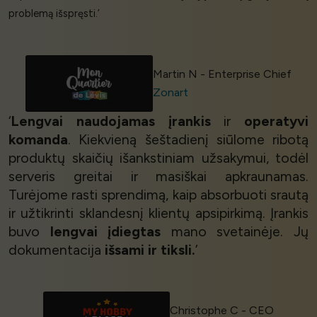
problemą išspręsti.’
Martin N - Enterprise Chief
Zonart
‘
Lengvai naudojamas įrankis
ir
operatyvi
komanda
. Kiekvieną šeštadienį siūlome ribotą
produktų skaičių išankstiniam užsakymui, todėl
serveris greitai ir masiškai apkraunamas.
Turėjome rasti sprendimą, kaip absorbuoti srautą
ir užtikrinti sklandesnį klientų apsipirkimą. Įrankis
buvo
lengvai įdiegtas
mano svetainėje. Jų
dokumentacija
išsami ir tiksli.
’
Christophe C - CEO