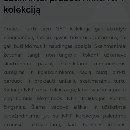
kolekciją
Pradėti kurti savo NFT kolekciją gali atrodyti
bauginančiai, tačiau, gavus tinkamus patarimus, tai
gali būti įdomus ir naudingas poelgis. Skaitmeniniai
žetonai (angl. non-fungible token) užkariavo
skaitmeninį pasaulį, suteikdami menininkams,
kūrėjams ir kolekcininkams naują būdą pirkti,
parduoti ir prekiauti unikaliu skaitmeniniu turtu.
Kadangi NFT rinka toliau auga, labai svarbu suprasti
pagrindinius sėkmingos NFT kolekcijos kūrimo
žingsnius. Šiame vadove aiškiai ir užtikrintai
supažindinsime jus su NFT kolekcijos paleidimo
procesu, užtikrindami, kad turėsite įrankius,