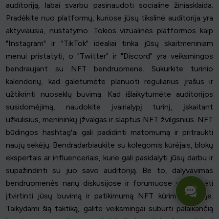
auditoriją, labai svarbu pasinaudoti socialine žiniasklaida.
Pradėkite nuo platformų, kuriose jūsų tikslinė auditorija yra
aktyviausia, nustatymo. Tokios vizualinės platformos kaip
"Instagram" ir "TikTok" idealiai tinka jūsų skaitmeniniam
menui pristatyti, o "Twitter" ir "Discord" yra veiksmingos
bendraujant su NFT bendruomene. Sukurkite turinio
kalendorių, kad galėtumėte planuoti reguliarius įrašus ir
užtikrinti nuoseklų buvimą. Kad išlaikytumėte auditorijos
susidomėjimą, naudokite įvairialypį turinį, įskaitant
užkulisius, menininkų įžvalgas ir slaptus NFT žvilgsnius. NFT
būdingos hashtag'ai gali padidinti matomumą ir pritraukti
naujų sekėjų. Bendradarbiaukite su kolegomis kūrėjais, blokų
ekspertais ar influenceriais, kurie gali pasidalyti jūsų darbu ir
supažindinti su juo savo auditoriją. Be to, dalyvavimas
bendruomenės narių diskusijose ir forumuose gali padėti
įtvirtinti jūsų buvimą ir patikimumą NFT kūrimo erdvėje.
Taikydami šią taktiką, galite veiksmingai suburti palaikančią