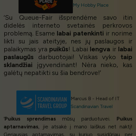
My Hobby Place
‘Su Queue-Fair išsprendėme savo itin
didelės interneto svetainės perkrovos
problemą. Esame
labai patenkinti
ir norime
likti su jais ateityje, nes jų paslaugos ir
palaikymas yra
puikūs
! Labai
lengva
ir
labai
paslaugūs
darbuotojai! Viskas vyko
taip
sklandžiai
įgyvendinant! Nėra nieko, kas
galėtų nepatikti su šia bendrove!’
Marcus B - Head of IT
Scandinavian Travel
‘
Puikus sprendimas
mūsų parduotuvei.
Puikus
aptarnavimas
, jie atsakė į mano laiškus net naktį!
Geriausias aptarnavimas, su kuriuo susidūriau per