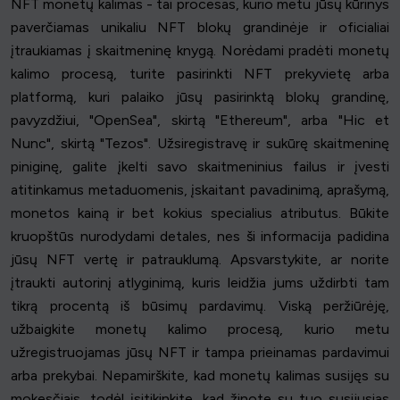
NFT monetų kalimas - tai procesas, kurio metu jūsų kūrinys
paverčiamas unikaliu NFT blokų grandinėje ir oficialiai
įtraukiamas į skaitmeninę knygą. Norėdami pradėti monetų
kalimo procesą, turite pasirinkti NFT prekyvietę arba
platformą, kuri palaiko jūsų pasirinktą blokų grandinę,
pavyzdžiui, "OpenSea", skirtą "Ethereum", arba "Hic et
Nunc", skirtą "Tezos". Užsiregistravę ir sukūrę skaitmeninę
piniginę, galite įkelti savo skaitmeninius failus ir įvesti
atitinkamus metaduomenis, įskaitant pavadinimą, aprašymą,
monetos kainą ir bet kokius specialius atributus. Būkite
kruopštūs nurodydami detales, nes ši informacija padidina
jūsų NFT vertę ir patrauklumą. Apsvarstykite, ar norite
įtraukti autorinį atlyginimą, kuris leidžia jums uždirbti tam
tikrą procentą iš būsimų pardavimų. Viską peržiūrėję,
užbaigkite monetų kalimo procesą, kurio metu
užregistruojamas jūsų NFT ir tampa prieinamas pardavimui
arba prekybai. Nepamirškite, kad monetų kalimas susijęs su
mokesčiais, todėl įsitikinkite, kad žinote su tuo susijusias