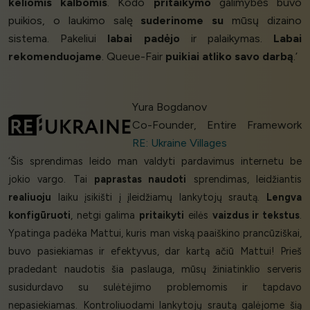
keliomis kalbomis
. Kodo
pritaikymo
galimybės buvo
puikios, o laukimo salę
suderinome su
mūsų dizaino
sistema. Pakeliui
labai padėjo
ir palaikymas.
Labai
rekomenduojame
. Queue-Fair
puikiai atliko savo darbą
.’
Yura Bogdanov
Co-Founder, Entire Framework
RE: Ukraine Villages
‘Šis sprendimas leido man valdyti pardavimus internetu be
jokio vargo. Tai
paprastas naudoti
sprendimas, leidžiantis
realiuoju
laiku įsikišti į įleidžiamų lankytojų srautą.
Lengva
konfigūruoti
, netgi galima
pritaikyti
eilės
vaizdus ir tekstus
.
Ypatinga padėka Mattui, kuris man viską paaiškino prancūziškai,
buvo pasiekiamas ir efektyvus, dar kartą ačiū Mattui! Prieš
pradedant naudotis šia paslauga, mūsų žiniatinklio serveris
susidurdavo su sulėtėjimo problemomis ir tapdavo
nepasiekiamas. Kontroliuodami lankytojų srautą galėjome šią