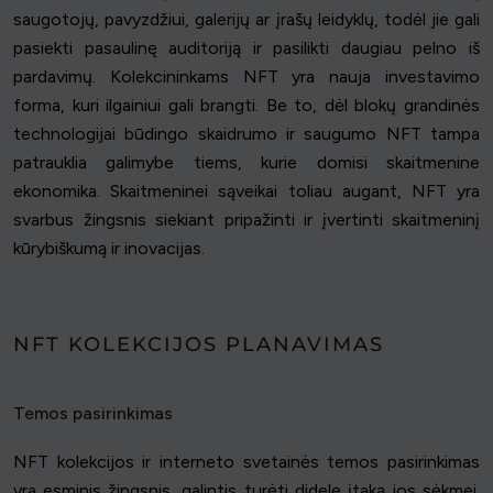
saugotojų, pavyzdžiui, galerijų ar įrašų leidyklų, todėl jie gali
pasiekti pasaulinę auditoriją ir pasilikti daugiau pelno iš
pardavimų. Kolekcininkams NFT yra nauja investavimo
forma, kuri ilgainiui gali brangti. Be to, dėl blokų grandinės
technologijai būdingo skaidrumo ir saugumo NFT tampa
patrauklia galimybe tiems, kurie domisi skaitmenine
ekonomika. Skaitmeninei sąveikai toliau augant, NFT yra
svarbus žingsnis siekiant pripažinti ir įvertinti skaitmeninį
kūrybiškumą ir inovacijas.
NFT KOLEKCIJOS PLANAVIMAS
Temos pasirinkimas
NFT kolekcijos ir interneto svetainės temos pasirinkimas
yra esminis žingsnis, galintis turėti didelę įtaką jos sėkmei.