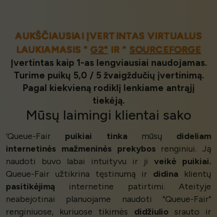
AUKŠČIAUSIAI ĮVERTINTAS VIRTUALUS
LAUKIAMASIS "
G2"
IR "
SOURCEFORGE
Įvertintas kaip 1-as lengviausiai naudojamas.
Turime puikų 5,0 / 5 žvaigždučių įvertinimą.
Pagal kiekvieną rodiklį lenkiame antrąjį
tiekėją.
Mūsų
laimingi klientai
sako
‘Queue-Fair
puikiai tinka
mūsų
dideliam
internetinės mažmeninės prekybos
renginiui. Ją
naudoti buvo labai intuityvu ir ji
veikė puikiai.
Queue-Fair užtikrina tęstinumą ir
didina
klientų
pasitikėjimą
internetine patirtimi. Ateityje
neabejotinai planuojame naudoti "Queue-Fair"
renginiuose, kuriuose tikimės
didžiulio
srauto ir