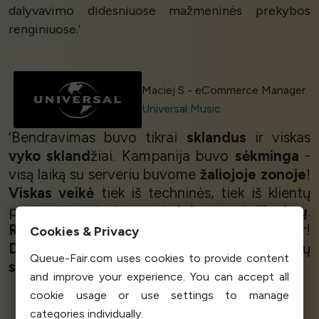
dalyvavimo didesniuose mažmeninės prekybos
renginiuose.’
Maciej S - eCommerce Manager
Universal Music
‘Bendravimas buvo tikrai
sklandus
ir viskas
vyko skland
žiai. Kampanija buvo
sėkminga
-
visą laiką su serveriu buvome
žaliojoje zonoje
!
Viskas veikė
tiek iš techninės, tiek iš klientų
pusės, ir sulaukėme
teigiamų atsiliepimų
.
Rekomenduojame
kreiptis į Queue-Fair!
Cookies & Privacy
Džiaugiuosi, kad
radome savo problemų
Queue-Fair.com uses cookies to provide content
sprendimą
.’
and improve your experience. You can accept all
cookie usage or use settings to manage
categories individually.
Riho Maisa