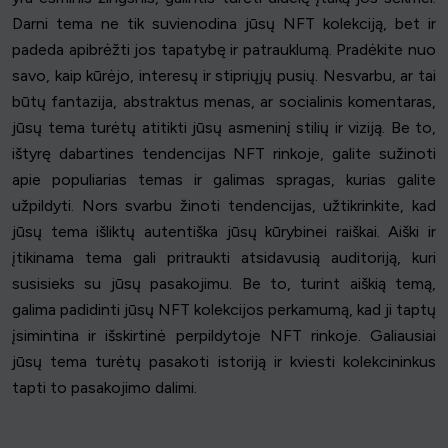
Darni tema ne tik suvienodina jūsų NFT kolekciją, bet ir
padeda apibrėžti jos tapatybę ir patrauklumą. Pradėkite nuo
savo, kaip kūrėjo, interesų ir stipriųjų pusių. Nesvarbu, ar tai
būtų fantazija, abstraktus menas, ar socialinis komentaras,
jūsų tema turėtų atitikti jūsų asmeninį stilių ir viziją. Be to,
ištyrę dabartines tendencijas NFT rinkoje, galite sužinoti
apie populiarias temas ir galimas spragas, kurias galite
užpildyti. Nors svarbu žinoti tendencijas, užtikrinkite, kad
jūsų tema išliktų autentiška jūsų kūrybinei raiškai. Aiški ir
įtikinama tema gali pritraukti atsidavusią auditoriją, kuri
susisieks su jūsų pasakojimu. Be to, turint aiškią temą,
galima padidinti jūsų NFT kolekcijos perkamumą, kad ji taptų
įsimintina ir išskirtinė perpildytoje NFT rinkoje. Galiausiai
jūsų tema turėtų pasakoti istoriją ir kviesti kolekcininkus
tapti to pasakojimo dalimi.