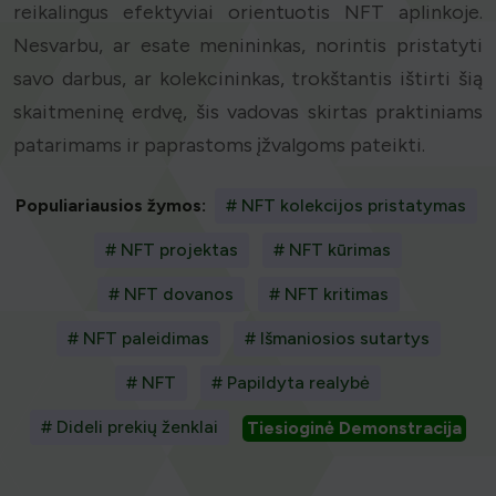
reikalingus efektyviai orientuotis NFT aplinkoje.
Nesvarbu, ar esate menininkas, norintis pristatyti
savo darbus, ar kolekcininkas, trokštantis ištirti šią
skaitmeninę erdvę, šis vadovas skirtas praktiniams
patarimams ir paprastoms įžvalgoms pateikti.
Populiariausios žymos:
# NFT kolekcijos pristatymas
# NFT projektas
# NFT kūrimas
# NFT dovanos
# NFT kritimas
# NFT paleidimas
# Išmaniosios sutartys
# NFT
# Papildyta realybė
# Dideli prekių ženklai
Tiesioginė Demonstracija