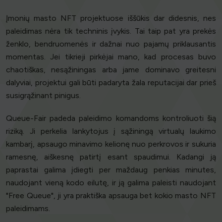
Įmonių masto NFT projektuose iššūkis dar didesnis, nes
paleidimas nėra tik techninis įvykis. Tai taip pat yra prekės
ženklo, bendruomenės ir dažnai nuo pajamų priklausantis
momentas. Jei tikrieji pirkėjai mano, kad procesas buvo
chaotiškas, nesąžiningas arba jame dominavo greitesni
dalyviai, projektui gali būti padaryta žala reputacijai dar prieš
susigrąžinant pinigus.
Queue-Fair padeda paleidimo komandoms kontroliuoti šią
riziką. Ji perkelia lankytojus į sąžiningą virtualų laukimo
kambarį, apsaugo minavimo kelionę nuo perkrovos ir sukuria
ramesnę, aiškesnę patirtį esant spaudimui. Kadangi ją
paprastai galima įdiegti per maždaug penkias minutes,
naudojant vieną kodo eilutę, ir ją galima paleisti naudojant
"Free Queue", ji yra praktiška apsauga bet kokio masto NFT
paleidimams.