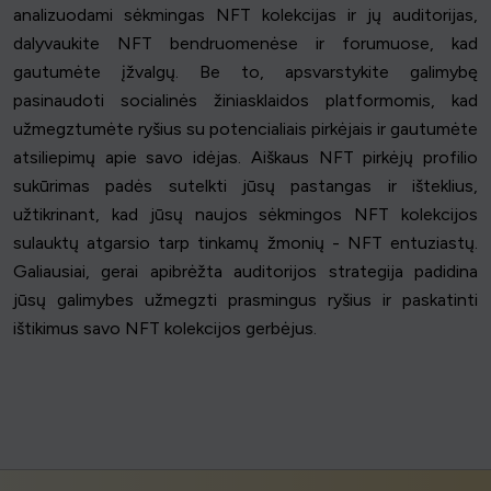
analizuodami sėkmingas NFT kolekcijas ir jų auditorijas,
dalyvaukite NFT bendruomenėse ir forumuose, kad
gautumėte įžvalgų. Be to, apsvarstykite galimybę
pasinaudoti socialinės žiniasklaidos platformomis, kad
užmegztumėte ryšius su potencialiais pirkėjais ir gautumėte
atsiliepimų apie savo idėjas. Aiškaus NFT pirkėjų profilio
sukūrimas padės sutelkti jūsų pastangas ir išteklius,
užtikrinant, kad jūsų naujos sėkmingos NFT kolekcijos
sulauktų atgarsio tarp tinkamų žmonių - NFT entuziastų.
Galiausiai, gerai apibrėžta auditorijos strategija padidina
jūsų galimybes užmegzti prasmingus ryšius ir paskatinti
ištikimus savo NFT kolekcijos gerbėjus.