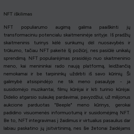
NFT iškilimas
NFT populiarumo augimą galima paaiškinti jų
transformaciniu potencialu skaitmeninėje srityje. Iš pradžių
skaitmeninis turinys kėlė sunkumų dėl nuosavybės ir
trūkumo, tačiau NFT pakeitė šį požiūrį, nes pasiūlė unikalų
sprendimą. NFT populiarėjimas prasidėjo nuo skaitmeninio
meno, kai menininkai rado naują platformą, leidžiančią
nemokamai ir be tarpininkų uždirbti iš savo kūrinių. Ši
galimybė atsispindėjo ne tik meno pasaulyje - ja
susidomėjo muzikantai, filmų kūrėjai ir kiti turinio kūrėjai.
Didelio atgarsio sulaukę pardavimai, pavyzdžiui, už milijonus
aukcione parduotas "Beeple" meno kūrinys, gerokai
padidino visuomenės informuotumą ir susidomėjimą NFT.
Be to, NFT integravimas į žaidimus ir virtualius pasaulius dar
labiau paskatino jų įsitvirtinimą, nes šie žetonai žaidėjams