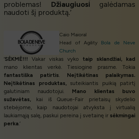
problemas!
Džiaugiuosi
galėdamas
naudoti šį produktą.’
Caio Maioral
Head of Agility
Bola de Neve
Church
‘
SĖKMĖ!!!
Vakar viskas vyko
taip sklandžiai, kad
mano klientas verkė. Tiesiogine prasme. Tokia
fantastiška patirtis
.
Neįtikėtinas palaikymas.
Neįtikėtinas produktas,
suteikiantis puikią patirtį
galutiniam naudotojui.
Mano klientas buvo
sužavėtas,
kai iš Queue-Fair prietaisų skydelio
stebėjome, kaip naudotojai atvyksta į virtualią
laukiamąją salę, paskui pereina į svetainę ir
sėkmingai
perka
.’