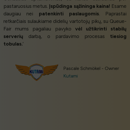
pastaruosius metus.
Įspūdinga sąžininga kaina!
Esame
daugiau nei
patenkinti paslaugomis
. Paprastai
retkarčiais sulaukiame didelių vartotojų pikų, su Queue-
Fair mums pagaliau pavyko
vėl užtikrinti stabilų
serverių
darbą, o pardavimo procesas
tiesiog
tobulas.
’
Pascale Schmökel - Owner
Kutami