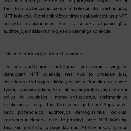
aiškumas turės įtakos ne tik jūsų kūrybinei krypčiai, bet ir
tam, kaip potencialūs pirkėjai ir kolekcininkai vertins jūsų
NFT kolekciją. Gerai apibrėžtas tikslas gali pakylėti jūsų NFT
projektą, užtikrindamas, kad jis sulauks atgarsio jūsų
auditorijoje ir išsiskirs rinkoje kaip sėkminga kolekcija.
Tikslinės auditorijos identifikavimas
Tikslinės auditorijos nustatymas yra esminis žingsnis
planuojant NFT kolekciją, nes nuo jo priklauso jūsų
rinkodaros strategijos ir kūrinių dizainas. Pradėkite nuo savo
tyrimų, apsvarstydami, kam labiausiai patiktų jūsų tema ir
stilius. Ar kreipiatės į meno entuziastus, skaitmeninius
kolekcininkus, o gal tam tikro žanro gerbėjus? Suprasdami
savo potencialios auditorijos demografinius rodiklius,
interesus ir elgseną, galėsite pritaikyti savo NFT kolekciją
taip, kad ji atitiktų jų pageidavimus. Atlikite rinkos tyrimus