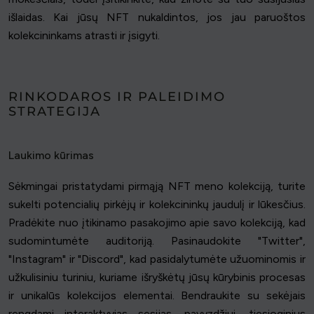
išlaidas. Kai jūsų NFT nukaldintos, jos jau paruoštos
kolekcininkams atrasti ir įsigyti.
RINKODAROS IR PALEIDIMO
STRATEGIJA
Laukimo kūrimas
Sėkmingai pristatydami pirmąją NFT meno kolekciją, turite
sukelti potencialių pirkėjų ir kolekcininkų jaudulį ir lūkesčius.
Pradėkite nuo įtikinamo pasakojimo apie savo kolekciją, kad
sudomintumėte auditoriją. Pasinaudokite "Twitter",
"Instagram" ir "Discord", kad pasidalytumėte užuominomis ir
užkulisiniu turiniu, kuriame išryškėtų jūsų kūrybinis procesas
ir unikalūs kolekcijos elementai. Bendraukite su sekėjais
rengdami interaktyvias sesijas, pavyzdžiui, tiesioginius