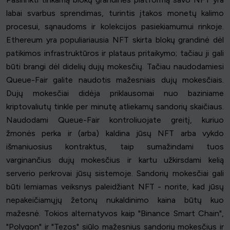
labai svarbus sprendimas, turintis įtakos monetų kalimo
procesui, sąnaudoms ir kolekcijos pasiekiamumui rinkoje.
Ethereum yra populiariausia NFT skirta blokų grandinė dėl
patikimos infrastruktūros ir plataus pritaikymo; tačiau ji gali
būti brangi dėl didelių dujų mokesčių. Tačiau naudodamiesi
Queue-Fair galite naudotis mažesniais dujų mokesčiais.
Dujų mokesčiai didėja priklausomai nuo baziniame
kriptovaliutų tinkle per minutę atliekamų sandorių skaičiaus.
Naudodami Queue-Fair kontroliuojate greitį, kuriuo
žmonės perka ir (arba) kaldina jūsų NFT arba vykdo
išmaniuosius kontraktus, taip sumažindami tuos
varginančius dujų mokesčius ir kartu užkirsdami kelią
serverio perkrovai jūsų sistemoje. Sandorių mokesčiai gali
būti lemiamas veiksnys paleidžiant NFT - norite, kad jūsų
nepakeičiamųjų žetonų nukaldinimo kaina būtų kuo
mažesnė. Tokios alternatyvos kaip "Binance Smart Chain",
"Polygon" ir "Tezos" siūlo mažesnius sandorių mokesčius ir