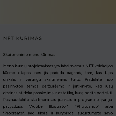
NFT KŪRIMAS
Skaitmeninio meno kūrimas
Meno kūrinių projektavimas yra labai svarbus NFT kolekcijos
kūrimo etapas, nes jis padeda pagrindą tam, kas taps
unikaliu ir vertingu skaitmeniniu turtu. Pradėkite nuo
pasirinktos temos peržiūrėjimo ir įsitikinkite, kad jūsų
dizainas atitinka pasakojimą ir estetiką, kurią norite perteikti.
Pasinaudokite skaitmeniniais įrankiais ir programine įranga,
pavyzdžiui, "Adobe Illustrator", "Photoshop" arba
"Procreate", kad tiksliai ir kūrybingai sukurtumėte savo