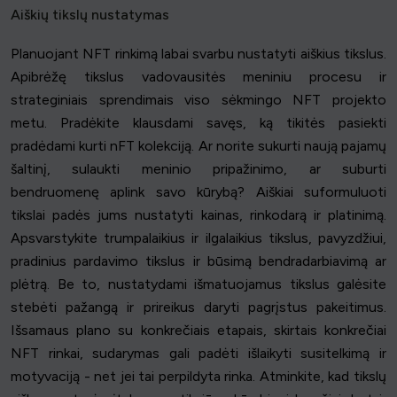
Aiškių tikslų nustatymas
Planuojant NFT rinkimą labai svarbu nustatyti aiškius tikslus.
Apibrėžę tikslus vadovausitės meniniu procesu ir
strateginiais sprendimais viso sėkmingo NFT projekto
metu. Pradėkite klausdami savęs, ką tikitės pasiekti
pradėdami kurti nFT kolekciją. Ar norite sukurti naują pajamų
šaltinį, sulaukti meninio pripažinimo, ar suburti
bendruomenę aplink savo kūrybą? Aiškiai suformuluoti
tikslai padės jums nustatyti kainas, rinkodarą ir platinimą.
Apsvarstykite trumpalaikius ir ilgalaikius tikslus, pavyzdžiui,
pradinius pardavimo tikslus ir būsimą bendradarbiavimą ar
plėtrą. Be to, nustatydami išmatuojamus tikslus galėsite
stebėti pažangą ir prireikus daryti pagrįstus pakeitimus.
Išsamaus plano su konkrečiais etapais, skirtais konkrečiai
NFT rinkai, sudarymas gali padėti išlaikyti susitelkimą ir
motyvaciją - net jei tai perpildyta rinka. Atminkite, kad tikslų