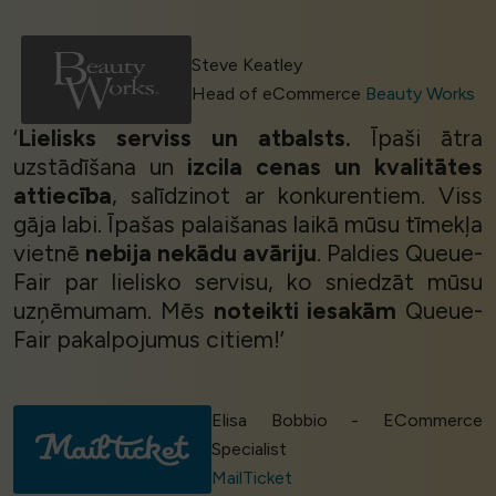
Steve Keatley
Head of eCommerce
Beauty Works
‘
Lielisks serviss un atbalsts.
Īpaši ātra
uzstādīšana un
izcila cenas un kvalitātes
attiecība
, salīdzinot ar konkurentiem. Viss
gāja labi. Īpašas palaišanas laikā mūsu tīmekļa
vietnē
nebija nekādu avāriju
. Paldies Queue-
Fair par lielisko servisu, ko sniedzāt mūsu
uzņēmumam. Mēs
noteikti iesakām
Queue-
Fair pakalpojumus citiem!’
Elisa Bobbio - ECommerce
Specialist
MailTicket