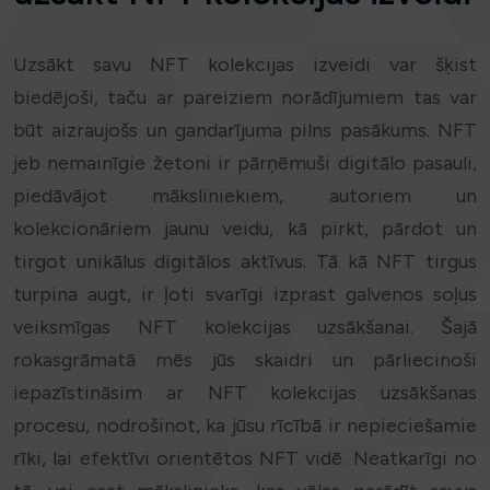
Uzsākt savu NFT kolekcijas izveidi var šķist
biedējoši, taču ar pareiziem norādījumiem tas var
būt aizraujošs un gandarījuma pilns pasākums. NFT
jeb nemainīgie žetoni ir pārņēmuši digitālo pasauli,
piedāvājot māksliniekiem, autoriem un
kolekcionāriem jaunu veidu, kā pirkt, pārdot un
tirgot unikālus digitālos aktīvus. Tā kā NFT tirgus
turpina augt, ir ļoti svarīgi izprast galvenos soļus
veiksmīgas NFT kolekcijas uzsākšanai. Šajā
rokasgrāmatā mēs jūs skaidri un pārliecinoši
iepazīstināsim ar NFT kolekcijas uzsākšanas
procesu, nodrošinot, ka jūsu rīcībā ir nepieciešamie
rīki, lai efektīvi orientētos NFT vidē. Neatkarīgi no