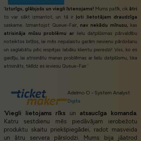
‘
Izturīgs, glābjošs un viegli īstenojams!
Mums patīk, cik
ātri
to var sākt izmantot, un tā ir
ļoti lietotājam draudzīga
saskarne. Izmantojot Queue-Fair,
nav nekādu mīnusu,
kas
atrisināja mūsu problēmu ar
lielu datplūsmas pārvaldību
noteiktos brīžos, lai mēs nepalaistu garām nevienu pārdošanu
un saglabātu pēc iespējas labāku klientu pieredzi! Viss, ko es
gaidīju, lai atrisinātu manas problēmas ar lielu datplūsmu, tika
atrisināts, tiklīdz es ieviesu Queue-Fair.’
Adelmo O - System Analyst
Digita
‘
Viegli lietojams rīks
un
atsaucīga komanda
.
Katru sestdienu mēs piedāvājam ierobežotu
produktu skaitu priekšpiegādei, radot masveida
un ātru servera pārslodzi. Mums bija jāatrod