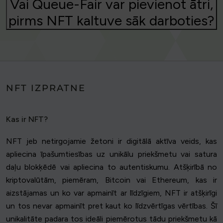
Vai Queue-Fair var pievienot ātri,
pirms NFT kaltuve sāk darboties?
NFT IZPRATNE
Kas ir NFT?
NFT jeb netirgojamie žetoni ir digitālā aktīva veids, kas
apliecina īpašumtiesības uz unikālu priekšmetu vai satura
daļu blokķēdē vai apliecina to autentiskumu. Atšķirībā no
kriptovalūtām, piemēram, Bitcoin vai Ethereum, kas ir
aizstājamas un ko var apmainīt ar līdzīgiem, NFT ir atšķirīgi
un tos nevar apmainīt pret kaut ko līdzvērtīgas vērtības. Šī
unikalitāte padara tos ideāli piemērotus tādu priekšmetu kā