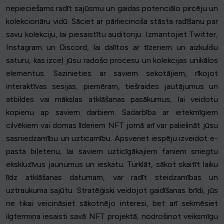
nepieciešams radīt sajūsmu un gaidas potenciālo pircēju un
kolekcionāru vidū. Sāciet ar pārliecinoša stāsta radīšanu par
savu kolekciju, lai piesaistītu auditoriju. Izmantojiet Twitter,
Instagram un Discord, lai dalītos ar tīzeriem un aizkulišu
saturu, kas izceļ jūsu radošo procesu un kolekcijas unikālos
elementus. Sazinieties ar saviem sekotājiem, rīkojot
interaktīvas sesijas, piemēram, tiešraides jautājumus un
atbildes vai mākslas atklāšanas pasākumus, lai veidotu
kopienu ap saviem darbiem. Sadarbība ar ietekmīgiem
cilvēkiem vai domas līderiem NFT jomā arī var palielināt jūsu
sasniedzamību un uzticamību. Apsveriet iespēju izveidot e-
pasta biļetenu, lai saviem uzticīgākajiem faniem sniegtu
ekskluzīvus jaunumus un ieskatu. Turklāt, sākot skaitīt laiku
līdz atklāšanas datumam, var radīt steidzamības un
uztraukuma sajūtu. Stratēģiski veidojot gaidīšanas brīdi, jūs
ne tikai veicināsiet sākotnējo interesi, bet arī sekmēsiet
ilgtermiņa iesaisti savā NFT projektā, nodrošinot veiksmīgu