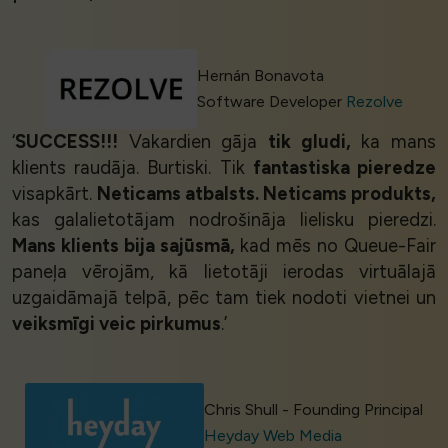
Hernán Bonavota
Software Developer
Rezolve
‘
SUCCESS!!!
Vakardien gāja
tik gludi,
ka mans
klients raudāja. Burtiski. Tik
fantastiska pieredze
visapkārt.
Neticams atbalsts. Neticams produkts,
kas galalietotājam nodrošināja lielisku pieredzi.
Mans klients bija sajūsmā,
kad mēs no Queue-Fair
paneļa vērojām, kā lietotāji ierodas virtuālajā
uzgaidāmajā telpā, pēc tam tiek nodoti vietnei un
veiksmīgi veic pirkumus
.’
Chris Shull - Founding Principal
Heyday Web Media