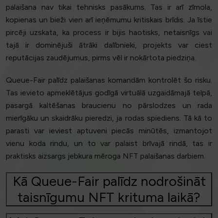
palaišana nav tikai tehnisks pasākums. Tas ir arī zīmola,
kopienas un bieži vien arī ieņēmumu kritiskais brīdis. Ja īstie
pircēji uzskata, ka process ir bijis haotisks, netaisnīgs vai
tajā ir dominējuši ātrāki dalībnieki, projekts var ciest
reputācijas zaudējumus, pirms vēl ir nokārtota piedziņa.
Queue-Fair palīdz palaišanas komandām kontrolēt šo risku.
Tas ievieto apmeklētājus godīgā virtuālā uzgaidāmajā telpā,
pasargā kaltēšanas braucienu no pārslodzes un rada
mierīgāku un skaidrāku pieredzi, ja rodas spiediens. Tā kā to
parasti var ieviest aptuveni piecās minūtēs, izmantojot
vienu koda rindu, un to var palaist brīvajā rindā, tas ir
praktisks aizsargs jebkura mēroga NFT palaišanas darbiem.
Kā Queue-Fair palīdz nodrošināt
taisnīgumu NFT krituma laikā?