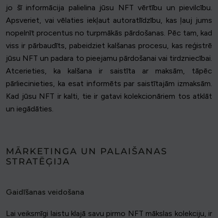
jo šī informācija palielina jūsu NFT vērtību un pievilcību.
Apsveriet, vai vēlaties iekļaut autoratlīdzību, kas ļauj jums
nopelnīt procentus no turpmākās pārdošanas. Pēc tam, kad
viss ir pārbaudīts, pabeidziet kalšanas procesu, kas reģistrē
jūsu NFT un padara to pieejamu pārdošanai vai tirdzniecībai.
Atcerieties, ka kalšana ir saistīta ar maksām, tāpēc
pārliecinieties, ka esat informēts par saistītajām izmaksām.
Kad jūsu NFT ir kalti, tie ir gatavi kolekcionāriem tos atklāt
un iegādāties.
MĀRKETINGA UN PALAIŠANAS
STRATĒĢIJA
Gaidīšanas veidošana
Lai veiksmīgi laistu klajā savu pirmo NFT mākslas kolekciju, ir