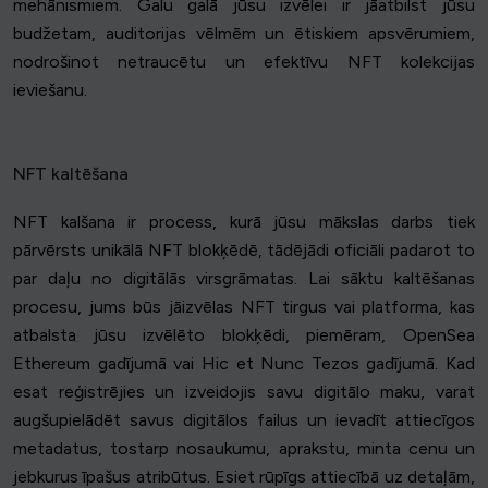
mehānismiem. Galu galā jūsu izvēlei ir jāatbilst jūsu
budžetam, auditorijas vēlmēm un ētiskiem apsvērumiem,
nodrošinot netraucētu un efektīvu NFT kolekcijas
ieviešanu.
NFT kaltēšana
NFT kalšana ir process, kurā jūsu mākslas darbs tiek
pārvērsts unikālā NFT blokķēdē, tādējādi oficiāli padarot to
par daļu no digitālās virsgrāmatas. Lai sāktu kaltēšanas
procesu, jums būs jāizvēlas NFT tirgus vai platforma, kas
atbalsta jūsu izvēlēto blokķēdi, piemēram, OpenSea
Ethereum gadījumā vai Hic et Nunc Tezos gadījumā. Kad
esat reģistrējies un izveidojis savu digitālo maku, varat
augšupielādēt savus digitālos failus un ievadīt attiecīgos
metadatus, tostarp nosaukumu, aprakstu, minta cenu un
jebkurus īpašus atribūtus. Esiet rūpīgs attiecībā uz detaļām,