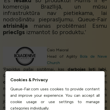
‘Es
iesaku
šo produktu! Mums ir e-
komercija Brazīlijā, un mūsu
infrastruktūra nav pietiekama, lai
nodrošinātu pieprasījumu. Queue-Fair
atrisināja
manas problēmas! Esmu
priecīgs
izmantot šo produktu.’
Caio Maioral
Head of Agility
Bola de Neve
Church
‘Papildus pašai sistēmai, kas
darbojas ļoti labi
,
Queue-Fair izceļas uz citu sistēmu fona ar
Cookies & Privacy
cilvēkiem, kas
stāv aiz tās. Viņi atbildēja uz visiem
maniem jautājumiem,
palīdzēja man
ar ieviešanu,
Queue-Fair.com uses cookies to provide content
un pat tad, kad biju gatavs sākt ražošanu, viņi
and improve your experience. You can accept all
joprojām bija klāt! Es varu
būt mierīgs
, zinot, ka
cookie usage or use settings to manage
maksimālais pieprasījums vairs neradīs problēmas
categories individually.