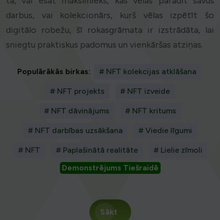
tā, vai esat mākslinieks, kas vēlas parādīt savus
darbus, vai kolekcionārs, kurš vēlas izpētīt šo
digitālo robežu, šī rokasgrāmata ir izstrādāta, lai
sniegtu praktiskus padomus un vienkāršas atziņas.
Populārākās birkas:
# NFT kolekcijas atklāšana
# NFT projekts
# NFT izveide
# NFT dāvinājums
# NFT kritums
# NFT darbības uzsākšana
# Viedie līgumi
# NFT
# Paplašinātā realitāte
# Lielie zīmoli
Demonstrējums Tiešraidē
Sākt