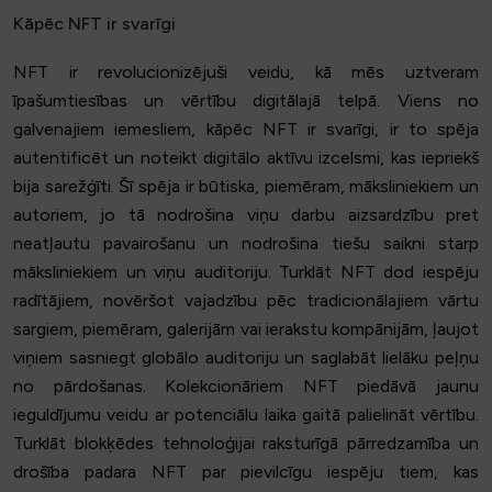
Kāpēc NFT ir svarīgi
NFT ir revolucionizējuši veidu, kā mēs uztveram
īpašumtiesības un vērtību digitālajā telpā. Viens no
galvenajiem iemesliem, kāpēc NFT ir svarīgi, ir to spēja
autentificēt un noteikt digitālo aktīvu izcelsmi, kas iepriekš
bija sarežģīti. Šī spēja ir būtiska, piemēram, māksliniekiem un
autoriem, jo tā nodrošina viņu darbu aizsardzību pret
neatļautu pavairošanu un nodrošina tiešu saikni starp
māksliniekiem un viņu auditoriju. Turklāt NFT dod iespēju
radītājiem, novēršot vajadzību pēc tradicionālajiem vārtu
sargiem, piemēram, galerijām vai ierakstu kompānijām, ļaujot
viņiem sasniegt globālo auditoriju un saglabāt lielāku peļņu
no pārdošanas. Kolekcionāriem NFT piedāvā jaunu
ieguldījumu veidu ar potenciālu laika gaitā palielināt vērtību.
Turklāt blokķēdes tehnoloģijai raksturīgā pārredzamība un
drošība padara NFT par pievilcīgu iespēju tiem, kas