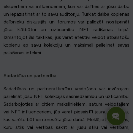
ekspertiem vai influenceriem, kuri var dalīties ar jūsu darbu
un iepazīstināt ar to savu auditoriju. Turklāt dalība kopienas
dalībnieku diskusijās un forumos var palīdzēt nostiprināt
jūsu klātbūtni un uzticamību NFT radīšanas telpā.
Izmantojot šīs taktikas, jūs varat efektīvi veidot atbalstošu
kopienu ap savu kolekciju un maksimāli palielināt savas
palaišanas ietekmi.
Sadarbība un partnerība
Sadarbības un partnerattiecību veidošana var ievērojami
palielināt jūsu NFT kolekcijas sasniedzamību un uzticamību.
Sadarbojoties ar citiem māksliniekiem, satura veidotājiem
vai NFT influenceriem, jūs varat piesaistīt jaunu auditoriju,
kas varētu būt ieinteresēta jūsu darbā. Meklējiet partnerus,
kuru stils vai vērtības sakrīt ar jūsu stilu vai vērtībām,