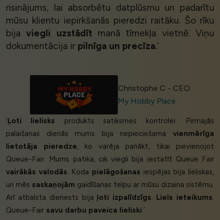
risinājums, lai absorbētu datplūsmu un padarītu
mūsu klientu iepirkšanās pieredzi raitāku. Šo rīku
bija
viegli uzstādīt
manā tīmekļa vietnē. Viņu
dokumentācija ir
pilnīga un precīza.
’
Christophe C - CEO
My Hobby Place
‘
Ļoti lielisks
produkts satiksmes kontrolei. Pirmajās
palaišanas dienās mums bija nepieciešama
vienmērīga
lietotāja pieredze
, ko varēja panākt, tikai pievienojot
Queue-Fair. Mums patika, cik viegli bija iestatīt Queue Fair
vairākās valodās
. Koda
pielāgošanas
iespējas bija lieliskas,
un mēs
saskaņojām
gaidīšanas telpu ar mūsu dizaina sistēmu.
Arī atbalsta dienests bija
ļoti izpalīdzīgs
.
Liels ieteikums
.
Queue-Fair
savu darbu paveica lieliski
.’