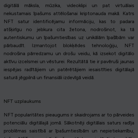
digitālā māksla, mūzika, videoklipi un pat virtuālais
nekustamais īpašums attēlošanai kriptonauda makā. Katrs
NFT satur identificējamu informāciju, kas to padara
atšķirīgu no jebkura cita žetona, nodrošinot, ka tā
autentiskumu un īpašumtiesības uz unikālām īpašībām var
pārbaudīt. Izmantojot blokķēdes tehnoloģiju, NFT
nodrošina pārredzamu un drošu veidu, kā izsekot digitālo
aktīvu izcelsmei un vēsturei. Rezultātā tie ir pavēruši jaunas
iespējas radītājiem un patērētājiem iesaistīties digitālajā
saturā jēgpilnā un finansiāli izdevīgā veidā.
NFT uzplaukums
NFT popularitātes pieaugums ir skaidrojams ar to pārveides
potenciālu digitālajā jomā. Sākotnēji digitālais saturs radīja
problēmas saistībā ar īpašumtiesībām un nepietiekamību,