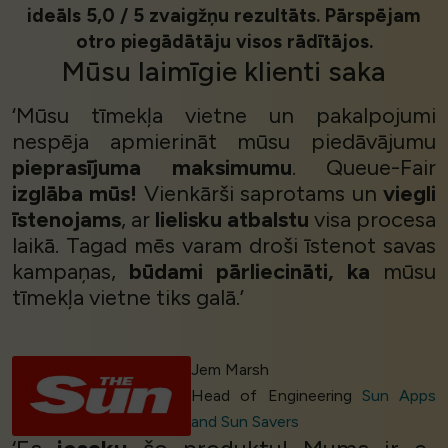
ideāls 5,0 / 5 zvaigžņu rezultāts. Pārspējam
otro piegādātāju visos rādītājos.
Mūsu
laimīgie klienti
saka
‘Mūsu tīmekļa vietne un pakalpojumi
nespēja apmierināt mūsu piedāvājumu
pieprasījuma maksimumu
. Queue-Fair
izglāba mūs!
Vienkārši saprotams un
viegli
īstenojams
, ar
lielisku atbalstu
visa procesa
laikā. Tagad mēs varam droši īstenot savas
kampaņas,
būdami pārliecināti, ka
mūsu
tīmekļa vietne tiks galā.’
Jem Marsh
Head of Engineering
Sun Apps
and Sun Savers