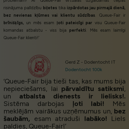
problēmām! Ar Queue-Fair virtuālās uzgaidāmās telpas
risinājuma palīdzību
biļetes
tika
izpārdotas jau pirmajā dienā,
bez nevienas kļūmes vai klientu sūdzības
. Queue-Fair ir
brīnišķīgs,
un mēs esam
ļoti pateicīgi par
visu Queue-Fair
komandas atbalstu - viss bija
perfekti
. Mēs esam laimīgi
Queue-Fair klienti!’
Gerd Z - Dodentocht IT
Dodentocht 100k
‘Queue-Fair bija tieši tas, kas mums bija
nepieciešams, lai
pārvaldītu satiksmi
,
un
atbalsta dienests ir lielisks!.
Sistēma darbojas
ļoti labi!
Mēs
meklējām vairākus uzņēmumus un,
bez
šaubām,
esam atraduši
labāko!
Liels
paldies, Queue-Fair!’