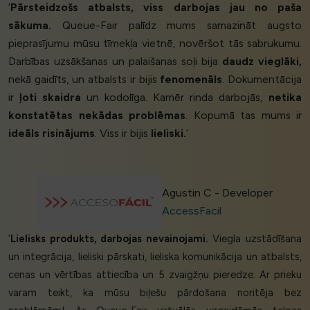
‘
Pārsteidzošs atbalsts, viss darbojas jau no paša
sākuma.
Queue-Fair palīdz mums samazināt augsto
pieprasījumu mūsu tīmekļa vietnē, novēršot tās sabrukumu.
Darbības uzsākšanas un palaišanas soļi bija
daudz vieglāki,
nekā gaidīts, un atbalsts ir bijis
fenomenāls
. Dokumentācija
ir
ļoti skaidra
un kodolīga. Kamēr rinda darbojās,
netika
konstatētas nekādas problēmas
. Kopumā tas mums ir
ideāls risinājums
. Viss ir bijis
lieliski.
’
Agustin C - Developer
AccessFacil
‘
Lielisks produkts, darbojas nevainojami.
Viegla uzstādīšana
un integrācija, lieliski pārskati, lieliska komunikācija un atbalsts,
cenas un vērtības attiecība un 5 zvaigžņu pieredze. Ar prieku
varam teikt, ka mūsu biļešu pārdošana noritēja bez