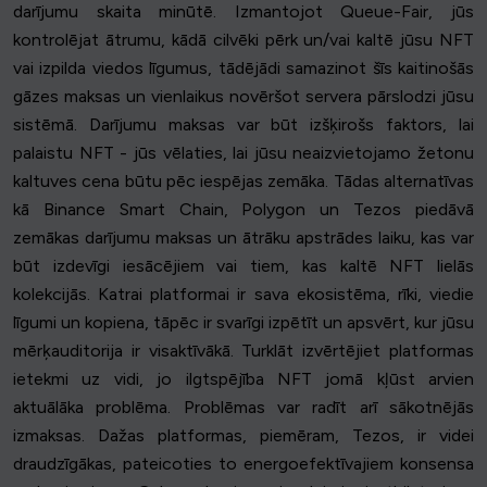
darījumu skaita minūtē. Izmantojot Queue-Fair, jūs
kontrolējat ātrumu, kādā cilvēki pērk un/vai kaltē jūsu NFT
vai izpilda viedos līgumus, tādējādi samazinot šīs kaitinošās
gāzes maksas un vienlaikus novēršot servera pārslodzi jūsu
sistēmā. Darījumu maksas var būt izšķirošs faktors, lai
palaistu NFT - jūs vēlaties, lai jūsu neaizvietojamo žetonu
kaltuves cena būtu pēc iespējas zemāka. Tādas alternatīvas
kā Binance Smart Chain, Polygon un Tezos piedāvā
zemākas darījumu maksas un ātrāku apstrādes laiku, kas var
būt izdevīgi iesācējiem vai tiem, kas kaltē NFT lielās
kolekcijās. Katrai platformai ir sava ekosistēma, rīki, viedie
līgumi un kopiena, tāpēc ir svarīgi izpētīt un apsvērt, kur jūsu
mērķauditorija ir visaktīvākā. Turklāt izvērtējiet platformas
ietekmi uz vidi, jo ilgtspējība NFT jomā kļūst arvien
aktuālāka problēma. Problēmas var radīt arī sākotnējās
izmaksas. Dažas platformas, piemēram, Tezos, ir videi
draudzīgākas, pateicoties to energoefektīvajiem konsensa