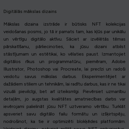
Digitālās mākslas dizains
Mākslas dizaina izstrāde ir būtisks NFT kolekcijas
veidošanas posms, jo tā ir pamats tam, kas kļūs par unikālu
un vērtīgu digitālo aktīvu. Sāciet ar izvēlētās tēmas
pārskatīšanu, pārliecinoties, ka jūsu dizaini atbilst
stāstījumam un estētikai, ko vēlaties paust. Izmantojiet
digitālos rīkus un programmatūru, piemēram, Adobe
Illustrator, Photoshop vai Procreate, lai precīzi un radoši
veidotu savus mākslas darbus. Eksperimentējiet ar
dažādiem stiliem un tehnikām, lai radītu darbus, kas ir ne tikai
vizuāli pievilcīgi, bet arī izteiksmīgi. Pievērsiet uzmanību
detaļām, jo augstas kvalitātes amatniecības darbs var
ievērojami palielināt jūsu NFT uztveramo vērtību. Turklāt
apsveriet savu digitālo failu formātu un izšķirtspēju,
nodrošinot, ka tie ir optimizēti blokķēdes platformām.
Veidojot dizainu, paturiet prātā savus NFT entuziastus,