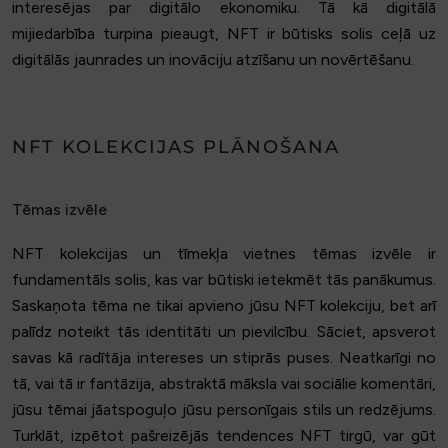
interesējas par digitālo ekonomiku. Tā kā digitālā
mijiedarbība turpina pieaugt, NFT ir būtisks solis ceļā uz
digitālās jaunrades un inovāciju atzīšanu un novērtēšanu.
NFT KOLEKCIJAS PLĀNOŠANA
Tēmas izvēle
NFT kolekcijas un tīmekļa vietnes tēmas izvēle ir
fundamentāls solis, kas var būtiski ietekmēt tās panākumus.
Saskaņota tēma ne tikai apvieno jūsu NFT kolekciju, bet arī
palīdz noteikt tās identitāti un pievilcību. Sāciet, apsverot
savas kā radītāja intereses un stiprās puses. Neatkarīgi no
tā, vai tā ir fantāzija, abstraktā māksla vai sociālie komentāri,
jūsu tēmai jāatspoguļo jūsu personīgais stils un redzējums.
Turklāt, izpētot pašreizējās tendences NFT tirgū, var gūt