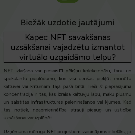
Biežāk uzdotie jautājumi
Kāpēc NFT savākšanas
uzsākšanai vajadzētu izmantot
virtuālo uzgaidāmo telpu?
NFT izlaišana var piesaistīt pēkšņu kolekcionāru, fanu un
spekulantu pieplūdumu, kuri visi cenšas piekļūt monētu
kaltuvei vai kritumam tajā pašā brīdī. Tieši šī pieprasījuma
koncentrācija ir tas, kas izraisa kaltuvju lapu, maku plūsmu
un saistītās infrastruktūras palēnināšanos vai kļūmes. Kad
tas notiek, neapmierinātība strauji pieaug un uzticība
uzsākšanai var izplēnēt.
Uzņēmuma mēroga NFT projektiem izaicinājums ir lielāks, jo