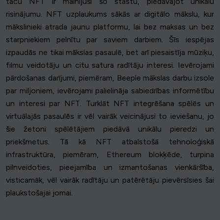
taču NFT ir mainījuši šo stāstu, piedāvājot unikālu
risinājumu. NFT uzplaukums sākās ar digitālo mākslu, kur
mākslinieki atrada jaunu platformu, lai bez maksas un bez
starpniekiem pelnītu par saviem darbiem. Šīs iespējas
izpaudās ne tikai mākslas pasaulē, bet arī piesaistīja mūziķu,
filmu veidotāju un citu satura radītāju interesi. Ievērojami
pārdošanas darījumi, piemēram, Beeple mākslas darbu izsole
par miljoniem, ievērojami palielināja sabiedrības informētību
un interesi par NFT. Turklāt NFT integrēšana spēlēs un
virtuālajās pasaulēs ir vēl vairāk veicinājusi to ieviešanu, jo
šie žetoni spēlētājiem piedāvā unikālu pieredzi un
priekšmetus. Tā kā NFT atbalstošā tehnoloģiskā
infrastruktūra, piemēram, Ethereum blokķēde, turpina
pilnveidoties, pieejamība un izmantošanas vienkāršība,
visticamāk, vēl vairāk radītāju un patērētāju pievērsīsies šai
plaukstošajai jomai.