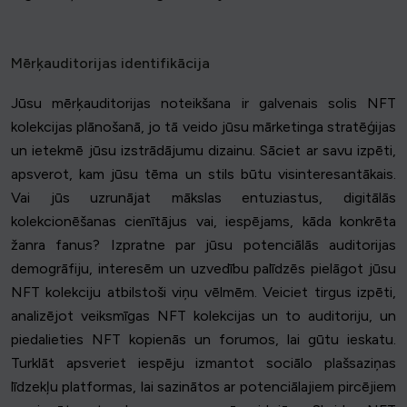
Mērķauditorijas identifikācija
Jūsu mērķauditorijas noteikšana ir galvenais solis NFT
kolekcijas plānošanā, jo tā veido jūsu mārketinga stratēģijas
un ietekmē jūsu izstrādājumu dizainu. Sāciet ar savu izpēti,
apsverot, kam jūsu tēma un stils būtu visinteresantākais.
Vai jūs uzrunājat mākslas entuziastus, digitālās
kolekcionēšanas cienītājus vai, iespējams, kāda konkrēta
žanra fanus? Izpratne par jūsu potenciālās auditorijas
demogrāfiju, interesēm un uzvedību palīdzēs pielāgot jūsu
NFT kolekciju atbilstoši viņu vēlmēm. Veiciet tirgus izpēti,
analizējot veiksmīgas NFT kolekcijas un to auditoriju, un
piedalieties NFT kopienās un forumos, lai gūtu ieskatu.
Turklāt apsveriet iespēju izmantot sociālo plašsaziņas
līdzekļu platformas, lai sazinātos ar potenciālajiem pircējiem