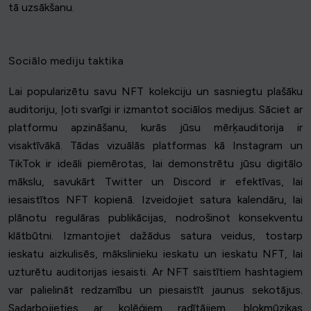
tā uzsākšanu.
Sociālo mediju taktika
Lai popularizētu savu NFT kolekciju un sasniegtu plašāku
auditoriju, ļoti svarīgi ir izmantot sociālos medijus. Sāciet ar
platformu apzināšanu, kurās jūsu mērķauditorija ir
visaktīvākā. Tādas vizuālās platformas kā Instagram un
TikTok ir ideāli piemērotas, lai demonstrētu jūsu digitālo
mākslu, savukārt Twitter un Discord ir efektīvas, lai
iesaistītos NFT kopienā. Izveidojiet satura kalendāru, lai
plānotu regulāras publikācijas, nodrošinot konsekventu
klātbūtni. Izmantojiet dažādus satura veidus, tostarp
ieskatu aizkulisēs, mākslinieku ieskatu un ieskatu NFT, lai
uzturētu auditorijas iesaisti. Ar NFT saistītiem hashtagiem
var palielināt redzamību un piesaistīt jaunus sekotājus.
Sadarbojieties ar kolēģiem radītājiem, blokmūzikas