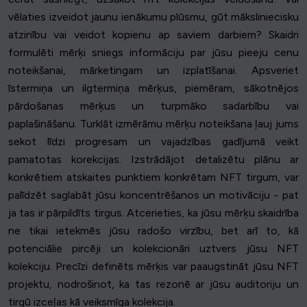
vēlaties izveidot jaunu ienākumu plūsmu, gūt māksliniecisku
atzinību vai veidot kopienu ap saviem darbiem? Skaidri
formulēti mērķi sniegs informāciju par jūsu pieeju cenu
noteikšanai, mārketingam un izplatīšanai. Apsveriet
īstermiņa un ilgtermiņa mērķus, piemēram, sākotnējos
pārdošanas mērķus un turpmāko sadarbību vai
paplašināšanu. Turklāt izmērāmu mērķu noteikšana ļauj jums
sekot līdzi progresam un vajadzības gadījumā veikt
pamatotas korekcijas. Izstrādājot detalizētu plānu ar
konkrētiem atskaites punktiem konkrētam NFT tirgum, var
palīdzēt saglabāt jūsu koncentrēšanos un motivāciju - pat
ja tas ir pārpildīts tirgus. Atcerieties, ka jūsu mērķu skaidrība
ne tikai ietekmēs jūsu radošo virzību, bet arī to, kā
potenciālie pircēji un kolekcionāri uztvers jūsu NFT
kolekciju. Precīzi definēts mērķis var paaugstināt jūsu NFT
projektu, nodrošinot, ka tas rezonē ar jūsu auditoriju un
tirgū izceļas kā veiksmīga kolekcija.