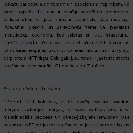
ieskatu par populārām tēmām un iespējamām nepilnībām, ko
varat aizpildīt. Lai gan ir svarīgi apzināties tendences,
pārliecinieties, ka jūsu tēma ir autentiska jūsu radošajai
izpausmei. Skaidra un pārliecinoša tēma var piesaistīt
mērķtiecīgu auditoriju, kas saistās ar jūsu stāstījumu.
Turklāt izteikta tēma var uzlabot jūsu NFT kolekcijas
pārdošanas iespējas, padarot to neaizmirstamu un atšķirīgu
pārpildītajā NFT tirgū. Galu galā jūsu tēmai ir jāstāsta stāsts
un jāaicina kolekcionāri kļūt par daļu no šī stāsta.
Skaidru mērķu noteikšana
Plānojot NFT kolekciju, ir ļoti svarīgi noteikt skaidrus
mērķus. Definējot mērķus, varēsiet vadīties pēc sava
mākslinieciskā procesa un stratēģiskajiem lēmumiem visa
veiksmīgā NFT projekta laikā. Sāciet ar jautājumu sev, ko jūs
cerat sasniegt, uzsākot nft kolekcijas veidošanu. Vai