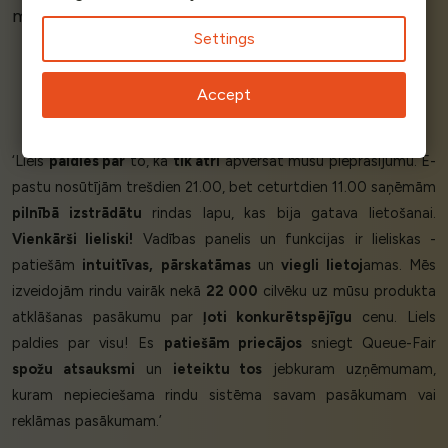
manā sistēmā. Viss ir
perfekti
!’
Settings
Accept
Richard Laniel
Partner
Rocksoft
‘Liels
paldies par
to, ka
tik ātri
apvērsāt mūsu pieprasījumu. E-
pastu nosūtījām trešdien 21.00, bet ceturtdien 11.00 saņēmām
pilnībā izstrādātu
rindas lapu, kas bija gatava lietošanai.
Vienkārši lieliski!
Vadības panelis un funkcijas ir lieliskas -
patiešām
intuitīvas,
pārskatāmas
un
viegli lietoj
amas. Mēs
izveidojām rindu vairāk nekā
22 000
cilvēku uz mūsu produkta
atklāšanas pasākumu par
ļoti konkurētspējīgu
cenu. Liels
paldies par visu! Es
patiešām priecājos
sniegt Queue-Fair
spožu atsauksmi
un
ieteiktu tos
jebkuram uzņēmumam,
kuram nepieciešama rindu sistēma savam pasākumam vai
reklāmas pasākumam.’