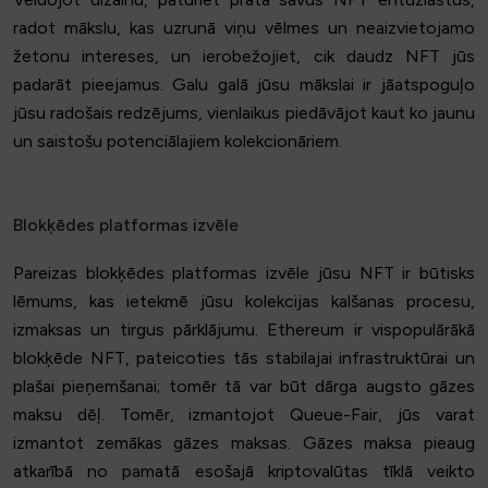
radot mākslu, kas uzrunā viņu vēlmes un neaizvietojamo
žetonu intereses, un ierobežojiet, cik daudz NFT jūs
padarāt pieejamus. Galu galā jūsu mākslai ir jāatspoguļo
jūsu radošais redzējums, vienlaikus piedāvājot kaut ko jaunu
un saistošu potenciālajiem kolekcionāriem.
Blokķēdes platformas izvēle
Pareizas blokķēdes platformas izvēle jūsu NFT ir būtisks
lēmums, kas ietekmē jūsu kolekcijas kalšanas procesu,
izmaksas un tirgus pārklājumu. Ethereum ir vispopulārākā
blokķēde NFT, pateicoties tās stabilajai infrastruktūrai un
plašai pieņemšanai; tomēr tā var būt dārga augsto gāzes
maksu dēļ. Tomēr, izmantojot Queue-Fair, jūs varat
izmantot zemākas gāzes maksas. Gāzes maksa pieaug
atkarībā no pamatā esošajā kriptovalūtas tīklā veikto