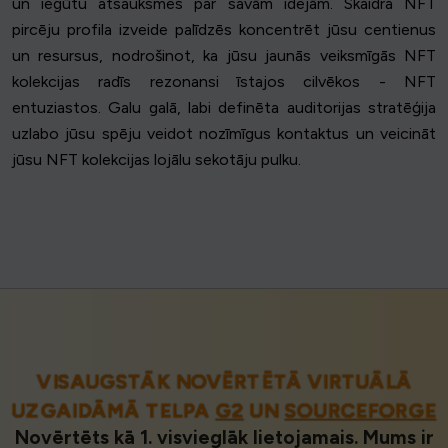
un iegūtu atsauksmes par savām idejām. Skaidra NFT
pircēju profila izveide palīdzēs koncentrēt jūsu centienus
un resursus, nodrošinot, ka jūsu jaunās veiksmīgās NFT
kolekcijas radīs rezonansi īstajos cilvēkos - NFT
entuziastos. Galu galā, labi definēta auditorijas stratēģija
uzlabo jūsu spēju veidot nozīmīgus kontaktus un veicināt
jūsu NFT kolekcijas lojālu sekotāju pulku.
VISAUGSTĀK NOVĒRTĒTĀ VIRTUĀLĀ
UZGAIDĀMĀ TELPA
G2
UN
SOURCEFORGE
Novērtēts kā 1. visvieglāk lietojamais. Mums ir