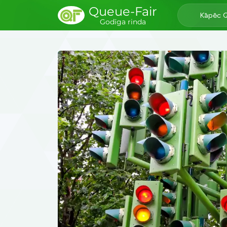
Queue-Fair
Kāpēc 
Godīga rinda