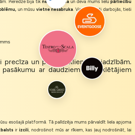
ām. Pieredze bija tik
nevainojama
un deva mums lielu
pārliecību
roblēmu,
un mūsu
vietne nesabruka
. Viss vienkārši darbojās, tieši
Comms
ti precīza un precīza klientu vajadzībām.
pasākumu ar daudziem apmeklētājiem
su esošajā platformā. Tā palīdzēja mums pārvaldīt liela apjoma
tbalsts
ir
izcili
, nodrošinot mūs ar rīkiem, kas ļauj nodrošināt, lai