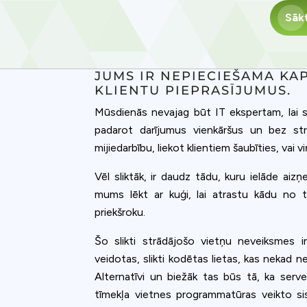
Sāk
JUMS IR NEPIECIEŠAMA KAP
KLIENTU PIEPRASĪJUMUS.
Mūsdienās nevajag būt IT ekspertam, lai sa
padarot darījumus vienkāršus un bez str
mijiedarbību, liekot klientiem šaubīties, vai v
Vēl sliktāk, ir daudz tādu, kuru ielāde aizņ
mums lēkt ar kuģi, lai atrastu kādu no 
priekšroku.
Šo slikti strādājošo vietņu neveiksmes i
veidotas, slikti kodētas lietas, kas nekad n
Alternatīvi un biežāk tas būs tā, ka server
tīmekļa vietnes programmatūras veikto si