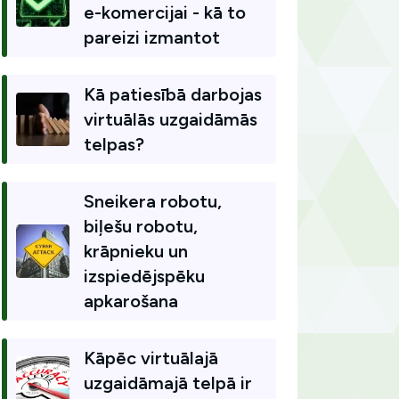
e-komercijai - kā to
pareizi izmantot
Kā patiesībā darbojas
virtuālās uzgaidāmās
telpas?
Sneikera robotu,
biļešu robotu,
krāpnieku un
izspiedējspēku
apkarošana
Kāpēc virtuālajā
uzgaidāmajā telpā ir