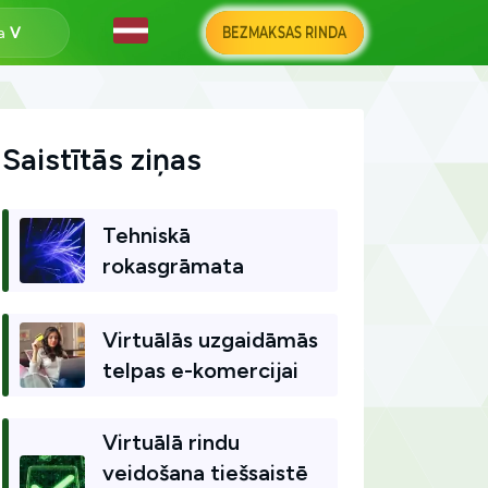
BEZMAKSAS RINDA
na
Saistītās ziņas
Tehniskā
rokasgrāmata
Virtuālās uzgaidāmās
telpas e-komercijai
Virtuālā rindu
veidošana tiešsaistē