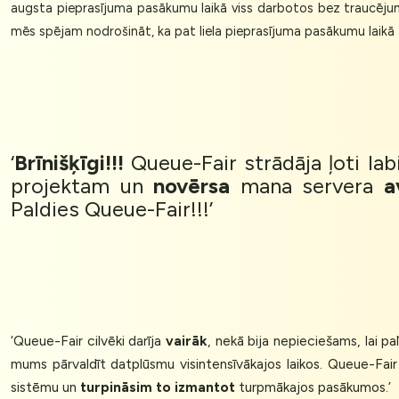
augsta pieprasījuma pasākumu laikā viss darbotos bez traucēju
mēs spējam nodrošināt, ka pat liela pieprasījuma pasākumu laikā
‘
Brīnišķīgi!!!
Queue-Fair strādāja ļoti labi
projektam un
novērsa
mana servera
a
Paldies Queue-Fair!!!’
‘Queue-Fair cilvēki darīja
vairāk
, nekā bija nepieciešams, lai p
mums pārvaldīt datplūsmu visintensīvākajos laikos. Queue-Fai
sistēmu un
turpināsim to izmantot
turpmākajos pasākumos.’