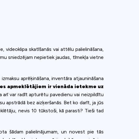
, videoklipa skatīšanās vai attēlu palielināšana,
umu sniedzējam nepietiek jaudas, tīmekļa vietne
u izmaksu aprēķināšana, inventāra atjaunināšana
nes apmeklētājiem ir vienāda ietekme uz
rī var radīt apturētu pavedienu vai neizpildītu
u apstrādā bez aizķeršanās. Bet ko darīt, ja jūs
eklētāju, nevis 10 tūkstoši, kā parasti? Tieši tad
tavota šādam palielinājumam, un novest pie tās