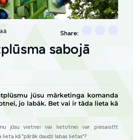
skā
Share:
atplūsma sabojā
 datplūsmu jūsu mārketinga komanda
otnei, jo labāk. Bet vai ir tāda lieta kā
mu jūsu vietnei vai lietotnei var piesaistīt
 lieta kā "pārāk daudz labas lietas"?