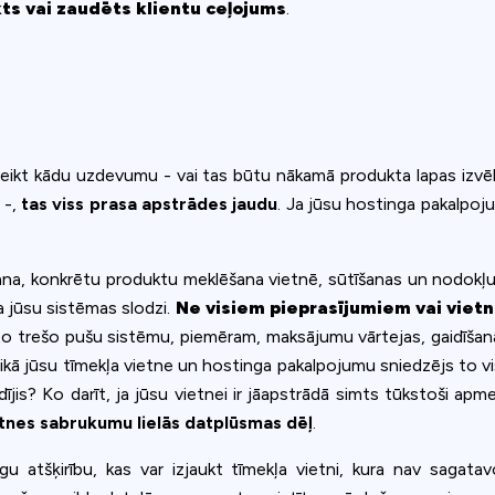
kts vai zaudēts klientu ceļojums
.
 veikt kādu uzdevumu - vai tas būtu nākamā produkta lapas izvēle
 -,
tas viss prasa apstrādes jaudu
. Ja jūsu hostinga pakalpoj
šana, konkrētu produktu meklēšana vietnē, sūtīšanas un nodokļ
na jūsu sistēmas slodzi.
Ne visiem pieprasījumiem vai viet
to trešo pušu sistēmu, piemēram, maksājumu vārtejas, gaidīšana a
aikā jūsu tīmekļa vietne un hostinga pakalpojumu sniedzējs to vis
idījis? Ko darīt, ja jūsu vietnei ir jāapstrādā simts tūkstoši apm
tnes sabrukumu lielās datplūsmas dēļ
.
īgu atšķirību, kas var izjaukt tīmekļa vietni, kura nav saga