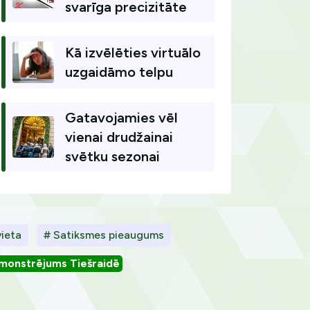
svarīga precizitāte
Kā izvēlēties virtuālo
uzgaidāmo telpu
Gatavojamies vēl
vienai drudžainai
svētku sezonai
vieta
# Satiksmes pieaugums
monstrējums Tiešraidē