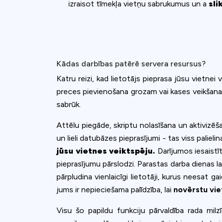
izraisot tīmekļa vietņu sabrukumus un a
sli
Kādas darbības patērē servera resursus?
Katru reizi, kad lietotājs pieprasa jūsu vietnei
preces pievienošana grozam vai kases veikšana
sabrūk.
Attēlu piegāde, skriptu nolasīšana un aktivizē
un lieli datubāzes pieprasījumi - tas viss palieli
jūsu vietnes veiktspēju.
Darījumos iesaistī
pieprasījumu pārslodzi. Parastas darba dienas l
pārpludina vienlaicīgi lietotāji, kurus neesat ga
jums ir nepieciešama palīdzība, lai
novērstu vie
Visu šo papildu funkciju pārvaldība rada milz