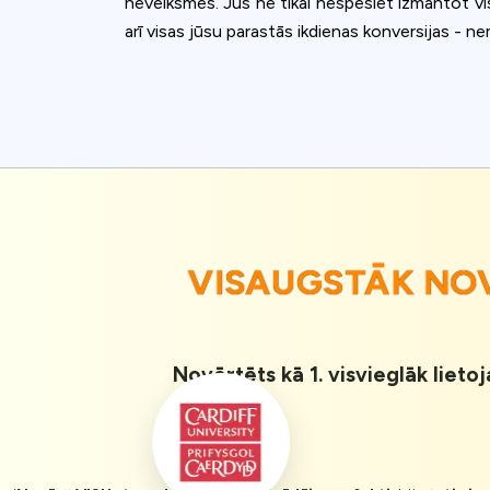
neveiksmes. Jūs ne tikai nespēsiet izmantot vi
arī visas jūsu parastās ikdienas konversijas - 
VISAUGSTĀK NOV
Novērtēts kā 1. visvieglāk lieto