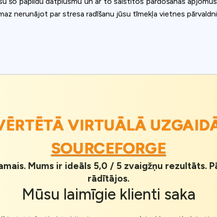
su šo papildu datplūsmu un ar to saistītos pārdošanas apjomus, 
nemaz nerunājot par stresa radīšanu jūsu tīmekļa vietnes pārvald
ĒRTĒTĀ VIRTUĀLĀ UZGAI
SOURCEFORGE
jamais. Mums ir ideāls 5,0 / 5 zvaigžņu rezultāts.
rādītājos.
Mūsu
laimīgie klienti
saka