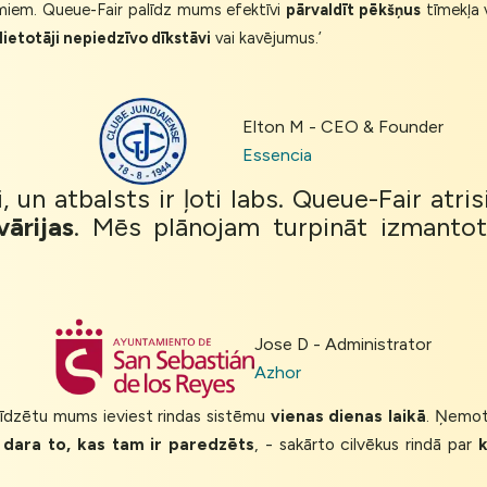
miem. Queue-Fair palīdz mums efektīvi
pārvaldīt pēkšņus
tīmekļa 
lietotāji nepiedzīvo dīkstāvi
vai kavējumus.’
Elton M - CEO & Founder
Essencia
, un atbalsts ir ļoti labs. Queue-Fair atr
vārijas
. Mēs plānojam turpināt izmantot
Jose D - Administrator
Azhor
alīdzētu mums ieviest rindas sistēmu
vienas dienas laikā
. Ņemot 
r
dara to, kas tam ir paredzēts
, - sakārto cilvēkus rindā par
k