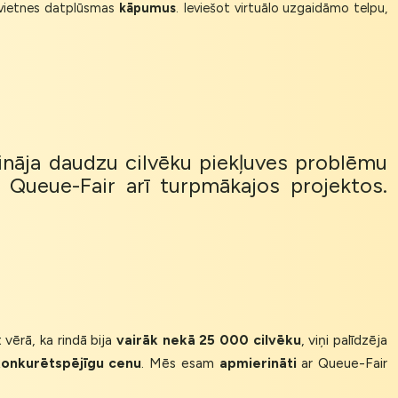
vietnes datplūsmas
kāpumus
. Ieviešot virtuālo uzgaidāmo telpu,
isināja daudzu cilvēku piekļuves problēmu
 Queue-Fair arī turpmākajos projektos.
vērā, ka rindā bija
vairāk nekā 25 000 cilvēku
, viņi palīdzēja
onkurētspējīgu cenu
. Mēs esam
apmierināti
ar Queue-Fair