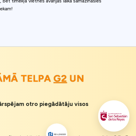
bet tīmekļa vietnes avārijas laikā samazināsies
niekam!
DĀMĀ TELPA
G2
UN
 Pārspējam otro piegādātāju visos