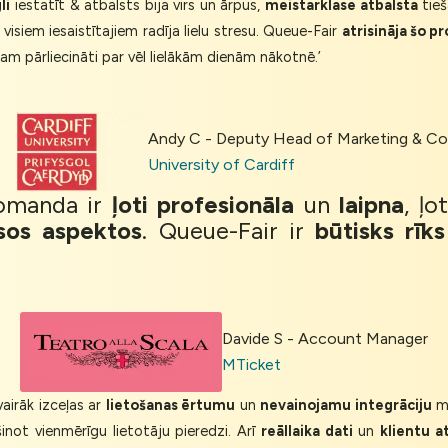
li
iestatīt & atbalsts bija virs un ārpus,
meistarklase atbalsta
tieš
visiem iesaistītajiem radīja lielu stresu. Queue-Fair
atrisināja šo p
m pārliecināti par vēl lielākām dienām nākotnē.’
Andy C - Deputy Head of Marketing & 
University of Cardiff
Komanda ir
ļoti profesionāla
un
laipna
, ļo
sos aspektos
. Queue-Fair ir
būtisks rīks
Davide S - Account Manager
MTicket
airāk izceļas ar
lietošanas ērtumu
un
nevainojamu integrāciju
mū
not vienmērīgu lietotāju pieredzi. Arī
reāllaika dati
un
klientu a