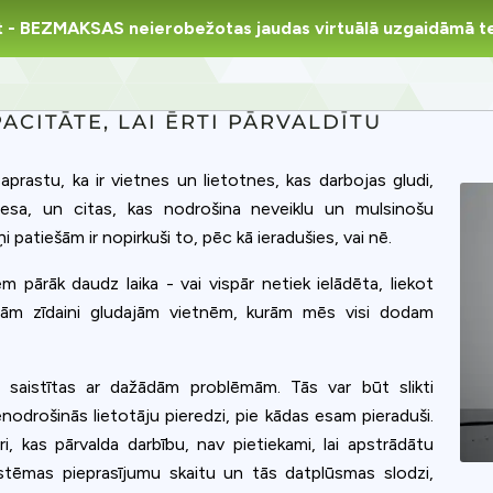
t
- BEZMAKSAS neierobežotas jaudas virtuālā uzgaidāmā t
ACITĀTE, LAI ĒRTI PĀRVALDĪTU
prastu, ka ir vietnes un lietotnes, kas darbojas gludi,
esa, un citas, kas nodrošina neveiklu un mulsinošu
iņi patiešām ir nopirkuši to, pēc kā ieradušies, vai nē.
em pārāk daudz laika - vai vispār netiek ielādēta, liekot
tām zīdaini gludajām vietnēm, kurām mēs visi dodam
r saistītas ar dažādām problēmām. Tās var būt slikti
enodrošinās lietotāju pieredzi, pie kādas esam pieraduši.
i, kas pārvalda darbību, nav pietiekami, lai apstrādātu
stēmas pieprasījumu skaitu un tās datplūsmas slodzi,