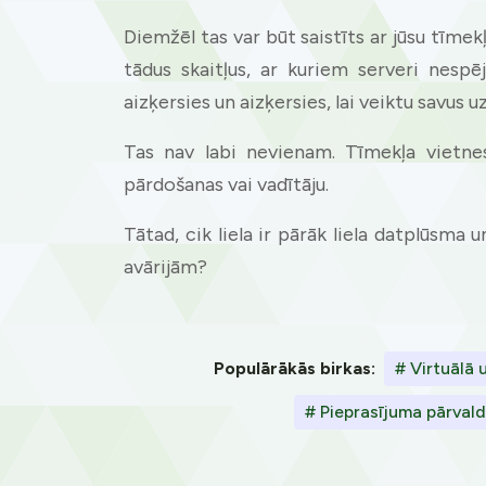
Diemžēl tas var būt saistīts ar jūsu tīme
tādus skaitļus, ar kuriem serveri nespēj
aizķersies un aizķersies, lai veiktu savus 
Tas nav labi nevienam. Tīmekļa vietne
pārdošanas vai vadītāju.
Tātad, cik liela ir pārāk liela datplūsma
avārijām?
Populārākās birkas:
# Virtuālā
# Pieprasījuma pārvald