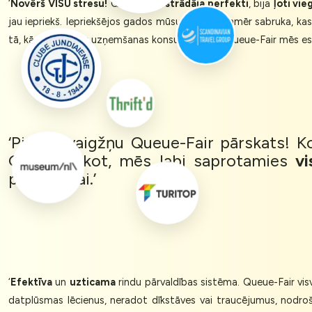
‘
Novērš VISU stresu!
Queue-Fair
strādāja perfekti
, bija
ļoti vieg
jau iepriekš. Iepriekšējos gados mūsu vietne vienmēr sabruka, kas 
tā, kā teica mūsu uzņemšanas konsultants. Ar Queue-Fair mēs esa
‘Piecu zvaigžņu Queue-Fair pārskats! 
Godīgi sakot, mēs labi saprotamies
vi
pārvaldībai.’
‘
Efektīva
un
uzticama
rindu pārvaldības sistēma. Queue-Fair visv
datplūsmas lēcienus, neradot dīkstāves vai traucējumus, nodroši