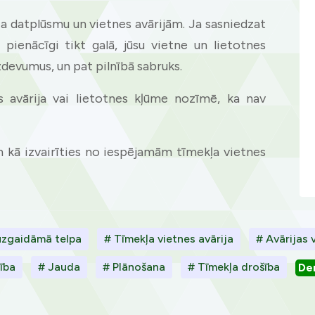
kļa datplūsmu un vietnes avārijām. Ja sasniedzat
 pienācīgi tikt galā, jūsu vietne un lietotnes
uzdevumus, un pat pilnībā sabruks.
s avārija vai lietotnes kļūme nozīmē, ka nav
 un kā izvairīties no iespējamām tīmekļa vietnes
 uzgaidāmā telpa
# Tīmekļa vietnes avārija
# Avārijas 
ība
# Jauda
# Plānošana
# Tīmekļa drošība
De