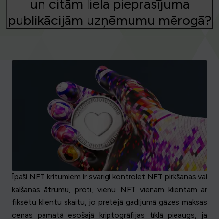
un citām liela pieprasījuma
publikācijām uzņēmumu mērogā?
Īpaši NFT kritumiem ir svarīgi kontrolēt NFT pirkšanas vai
kalšanas ātrumu, proti, vienu NFT vienam klientam ar
fiksētu klientu skaitu, jo pretējā gadījumā gāzes maksas
cenas pamatā esošajā kriptogrāfijas tīklā pieaugs, ja