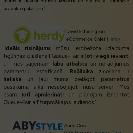
mums ir devusi būtisku
ieskatu
arī par mūsu turpmāko
produktu palaišanu.’
David Etherington
eCommerce Chief
Herdy
‘
Ideāls risinājums
mūsu ierobežota izlaiduma
figūriņas izlaišanai! Queue-Fair ir
ļoti viegli ieviest
,
un mēs saņēmām
labu atbalstu
un norādījumus
parametru iestatīšanā.
Reāllaika
ziņošana ir
lieliska
un ļauj mums pielāgot parametrus
pasākuma laikā, nesabojājot mūsu serveri. Mēs
esam
ļoti apmierināti
un plānojam izmantot
Queue-Fair arī turpmākajos laidienos.’
Aude Curial