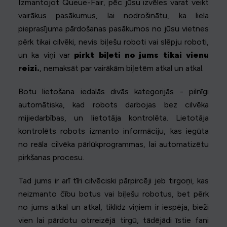
Izmantojot Queue-Fair, pēc jūsu izvēles varat veikt
vairākus pasākumus, lai nodrošinātu, ka liela
pieprasījuma pārdošanas pasākumos no jūsu vietnes
pērk tikai cilvēki, nevis biļešu roboti vai slēpju roboti,
un ka viņi var
pirkt biļeti no jums tikai vienu
reizi.
, nemaksāt par vairākām biļetēm atkal un atkal.
Botu lietošana iedalās divās kategorijās - pilnīgi
automātiska, kad robots darbojas bez cilvēka
mijiedarbības, un lietotāja kontrolēta. Lietotāja
kontrolēts robots izmanto informāciju, kas iegūta
no reāla cilvēka pārlūkprogrammas, lai automatizētu
pirkšanas procesu.
Tad jums ir arī tīri cilvēciski pārpircēji jeb tirgoņi, kas
neizmanto čību botus vai biļešu robotus, bet pērk
no jums atkal un atkal, tiklīdz viņiem ir iespēja, bieži
vien lai pārdotu otrreizējā tirgū, tādējādi īstie fani