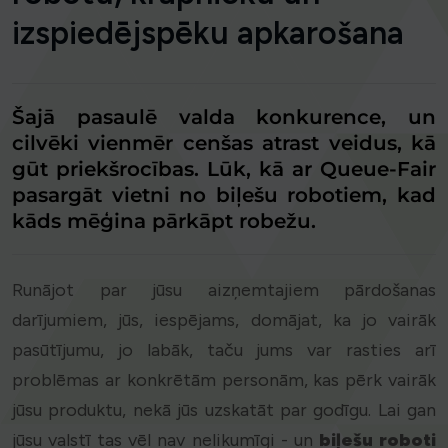
izspiedējspēku apkarošana
Šajā pasaulē valda konkurence, un
cilvēki vienmēr cenšas atrast veidus, kā
gūt priekšrocības. Lūk, kā ar Queue-Fair
pasargāt vietni no biļešu robotiem, kad
kāds mēģina pārkāpt robežu.
Runājot par jūsu aizņemtajiem pārdošanas
darījumiem, jūs, iespējams, domājat, ka jo vairāk
pasūtījumu, jo labāk, taču jums var rasties arī
problēmas ar konkrētām personām, kas pērk vairāk
jūsu produktu, nekā jūs uzskatāt par godīgu. Lai gan
jūsu valstī tas vēl nav nelikumīgi - un
biļešu roboti