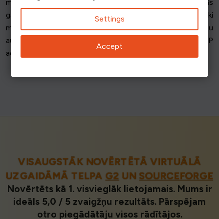
minūtē no vienas IP adreses un kopējo pievienošanās
gadījumu skaitu no vienas IP adreses rindā, lai vairāki
Settings
mēģinājumi pievienoties rindai no vienas IP adreses tiktu
automātiski atklāti un aizliegti. Šos ierobežojumus IP
Accept
adresēm var piemērot arī caurlaižu vārtiem.
VISAUGSTĀK NOVĒRTĒTĀ VIRTUĀLĀ
UZGAIDĀMĀ TELPA
G2
UN
SOURCEFORGE
Novērtēts kā 1. visvieglāk lietojamais. Mums ir
ideāls 5,0 / 5 zvaigžņu rezultāts. Pārspējam
otro piegādātāju visos rādītājos.