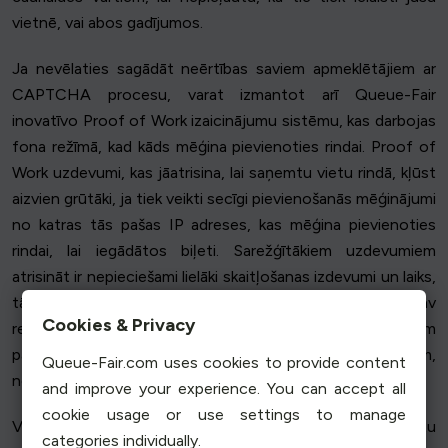
vietnē, vai abos gadījumos.
Ja nevēlaties sagādāt neērtības saviem apmeklētājiem ar
CAPTCHA procesu, varat izmantot arī Queue-Fair
inovatīvo Proof of Work izaicinājumu sistēmu, kas darbojas
fona režīmā, kad kāds mēģina pievienoties rindai. Proof of
Work uzdevumi, kas jāatrisina, lai saņemtu vietu rindā, kļūst
aizvien grūtāki, ja tiek veikti secīgi pievienošanās mēģinājumi
no katras tās pašas IP adreses, kas mēģina pievienoties
rindai, lai iegādātos biļeti. Sarežģītākiem uzdevumiem
atrisināt ir nepieciešami lielāki skaitļošanas izdevumi un laiks,
tāpēc "Proof of Work" dēļ nevienam biļešu botam nav
Cookies & Privacy
rentabli pievienoties rindai vai pirkt biļetes uz dzīviem
pasākumiem lielā skaitā, tāpēc jūs piepildāt rindu ar faniem,
Queue-Fair.com uses cookies to provide content
nevis botiem.
and improve your experience. You can accept all
cookie usage or use settings to manage
Varat arī iestatīt maksimālo pievienošanās gadījumu skaitu
categories individually.