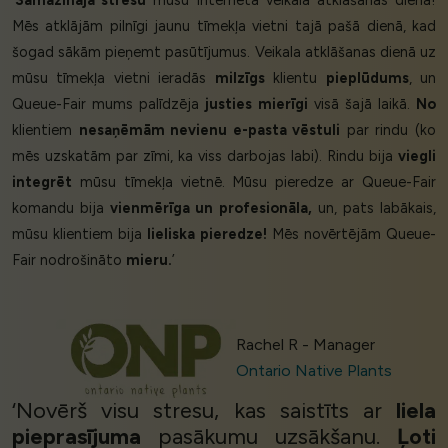
‘
Samazināja stresu
mūsu interneta veikala atklāšanas dienā!
Mēs atklājām pilnīgi jaunu tīmekļa vietni tajā pašā dienā, kad
šogad sākām pieņemt pasūtījumus. Veikala atklāšanas dienā uz
mūsu tīmekļa vietni ieradās
milzīgs
klientu
pieplūdums
, un
Queue-Fair mums palīdzēja
justies mierīgi
visā šajā laikā.
No
klientiem
nesaņēmām nevienu e-pasta vēstuli
par rindu (ko
mēs uzskatām par zīmi, ka viss darbojas labi). Rindu bija
viegli
integrēt
mūsu tīmekļa vietnē. Mūsu pieredze ar Queue-Fair
komandu bija
vienmērīga un profesionāla,
un, pats labākais,
mūsu klientiem bija
lieliska pieredze!
Mēs novērtējām Queue-
Fair nodrošināto
mieru.
’
Rachel R - Manager
Ontario Native Plants
‘Novērš visu stresu, kas saistīts ar
liela
pieprasījuma
pasākumu uzsākšanu.
Ļoti