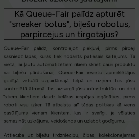
Kā Queue-Fair palīdz apturēt
"sneaker botus", biļešu robotus,
pārpircējus un tirgotājus?
Queue-Fair palīdz, kontrolējot piekļuvi, pirms pircēji
sasniedz lapas, kurās tiek nodarīts patiesais kaitējums. Tā
vietā, lai ļautu automatizētiem rīkiem skriet cauri produktu
vai biļešu pārdošanai, Queue-Fair ievieto apmeklētājus
godīgā virtuālā uzgaidāmajā telpā un uzņem tos jūsu
kontrolētā ātrumā. Tas aizsargā jūsu infrastruktūru un dod
īstiem klientiem daudz lielākas iespējas iegādāties, pirms
roboti visu izķer. Tā atbalsta arī tādas politikas kā viens
pasūtījums vienam klientam, kas ir svarīgi, ja vēlaties
samazināt uzkrājumu veidošanos un uzlabot godīgumu.
Attiecībā uz biļešu tirdzniecību, čības, kolekcionējamas