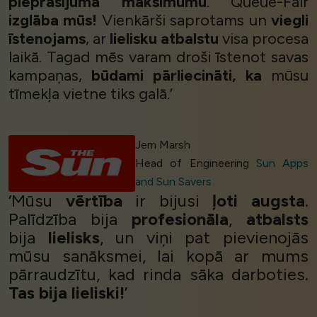
pieprasījuma maksimumu
. Queue-Fair
izglāba mūs!
Vienkārši saprotams un
viegli
īstenojams
, ar
lielisku atbalstu
visa procesa
laikā. Tagad mēs varam droši īstenot savas
kampaņas,
būdami pārliecināti, ka
mūsu
tīmekļa vietne tiks galā.’
Jem Marsh
Head of Engineering
Sun Apps
and Sun Savers
‘Mūsu
vērtība
ir bijusi
ļoti augsta
.
Palīdzība bija
profesionāla
,
atbalsts
bija
lielisks
, un viņi pat pievienojās
mūsu sanāksmei, lai kopā ar mums
pārraudzītu, kad rinda sāka darboties.
Tas bija lieliski!
’