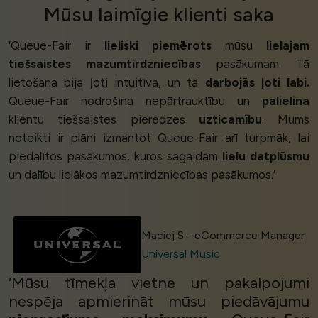
Mūsu
laimīgie klienti
saka
‘Queue-Fair ir
lieliski piemērots
mūsu
lielajam
tiešsaistes mazumtirdzniecības
pasākumam. Tā
lietošana bija ļoti intuitīva, un tā
darbojās ļoti labi.
Queue-Fair nodrošina nepārtrauktību un
palielina
klientu tiešsaistes pieredzes
uzticamību
. Mums
noteikti ir plāni izmantot Queue-Fair arī turpmāk, lai
piedalītos pasākumos, kuros sagaidām
lielu datplūsmu
un dalību lielākos mazumtirdzniecības pasākumos.’
Maciej S - eCommerce Manager
Universal Music
‘Mūsu tīmekļa vietne un pakalpojumi
nespēja apmierināt mūsu piedāvājumu