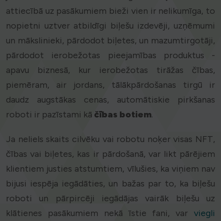
attiecībā uz pasākumiem bieži vien ir nelikumīga, to
nopietni uztver atbildīgi biļešu izdevēji, uzņēmumi
un mākslinieki, pārdodot biļetes, un mazumtirgotāji,
pārdodot ierobežotas pieejamības produktus -
apavu biznesā, kur ierobežotas tirāžas čības,
piemēram, air jordans, tālākpārdošanas tirgū ir
daudz augstākas cenas, automātiskie pirkšanas
roboti ir pazīstami kā
čības botiem
.
Ja neliels skaits cilvēku vai robotu noķer visas NFT,
čības vai biļetes, kas ir pārdošanā, var likt pārējiem
klientiem justies atstumtiem, vīlušies, ka viņiem nav
bijusi iespēja iegādāties, un bažas par to, ka biļešu
roboti un pārpircēji iegādājas vairāk biļešu uz
klātienes pasākumiem nekā īstie fani, var
viegli