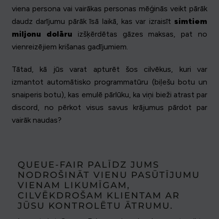
viena persona vai vairākas personas mēģinās veikt pārāk
daudz darījumu pārāk īsā laikā, kas var izraisīt
simtiem
miljonu dolāru
izšķērdētas gāzes maksas, pat no
vienreizējiem krišanas gadījumiem.
Tātad, kā jūs varat apturēt šos cilvēkus, kuri var
izmantot automātisko programmatūru (biļešu botu un
snaiperis botu), kas emulē pārlūku, ka viņi bieži atrast par
discord, no pērkot visus savus krājumus pārdot par
vairāk naudas?
QUEUE-FAIR PALĪDZ JUMS
NODROŠINĀT VIENU PASŪTĪJUMU
VIENAM LIKUMĪGAM,
CILVĒKDROŠAM KLIENTAM AR
JŪSU KONTROLĒTU ĀTRUMU.