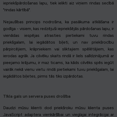
iepriekšpārdošanas lapu, tiek ielikti aiz viņiem rindas secībā
"rindas kārtībā".
Nejaušības princips nodrošina, ka pasākuma atklāšana ir
godīga - visiem, kas redzējuši iepriekšējās pārdošanas lapu, ir
vienādas iespējas atrasties pietiekami tuvu rindas
priekšgalam, lai iegādātos biļeti, un nav priekšrocību
pārpircējiem, krāpniekiem vai sliktajiem spēlētājiem, kas
ierodas agrāk. Ja cilvēku skaits rindā ir liels salīdzinājumā ar
pieejamo krājumu, ir maz ticams, ka kāds cilvēks spēs iegūt
vairāk nekā vienu vietu rindā pietiekami tuvu priekšgalam, lai
iegādātos biļetes, pirms tās tiks izpārdotas.
Tīkla gals un servera puses drošība
Daudzi mūsu klienti dod priekšroku mūsu klienta puses
JavaScript adaptera vienkāršībai un vieglajai integrācijai ar