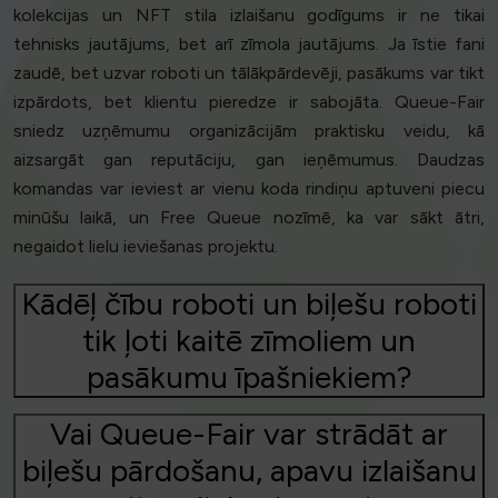
kolekcijas un NFT stila izlaišanu godīgums ir ne tikai
tehnisks jautājums, bet arī zīmola jautājums. Ja īstie fani
zaudē, bet uzvar roboti un tālākpārdevēji, pasākums var tikt
izpārdots, bet klientu pieredze ir sabojāta. Queue-Fair
sniedz uzņēmumu organizācijām praktisku veidu, kā
aizsargāt gan reputāciju, gan ieņēmumus. Daudzas
komandas var ieviest ar vienu koda rindiņu aptuveni piecu
minūšu laikā, un Free Queue nozīmē, ka var sākt ātri,
negaidot lielu ieviešanas projektu.
Kādēļ čību roboti un biļešu roboti
tik ļoti kaitē zīmoliem un
pasākumu īpašniekiem?
Vai Queue-Fair var strādāt ar
biļešu pārdošanu, apavu izlaišanu