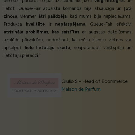
pieredzi, padarot to par uzticamu rīku, ko ir
viegli integrēt
un
lietot. Queue-Fair atbalsta komanda bija atsaucīga un
ļoti
zinoša
, vienmēr
ātri palīdzēja
, kad mums bija nepieciešams.
Produkta
kvalitāte ir nepārspējama
. Queue-Fair efektīvi
atrisināja problēmas, kas saistītas
ar augstas datplūsmas
uzplūdu pārvaldību, nodrošinot, ka mūsu klientu vietnes var
apkalpot
lielu lietotāju skaitu
, neapdraudot veiktspēju un
lietotāju pieredzi.’
Giulio S - Head of Ecommerce
Maison de Parfum