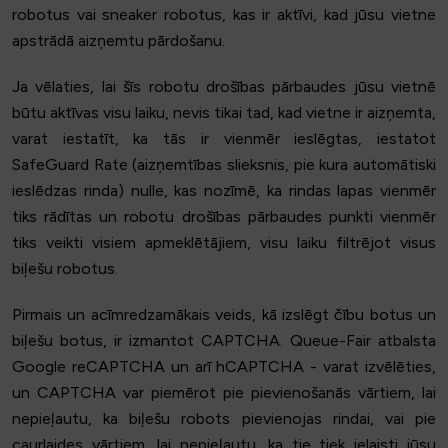
robotus vai sneaker robotus, kas ir aktīvi, kad jūsu vietne
apstrādā aizņemtu pārdošanu.
Ja vēlaties, lai šīs robotu drošības pārbaudes jūsu vietnē
būtu aktīvas visu laiku, nevis tikai tad, kad vietne ir aizņemta,
varat iestatīt, ka tās ir vienmēr ieslēgtas, iestatot
SafeGuard Rate (aizņemtības slieksnis, pie kura automātiski
ieslēdzas rinda) nulle, kas nozīmē, ka rindas lapas vienmēr
tiks rādītas un robotu drošības pārbaudes punkti vienmēr
tiks veikti visiem apmeklētājiem, visu laiku filtrējot visus
biļešu robotus.
Pirmais un acīmredzamākais veids, kā izslēgt čību botus un
biļešu botus, ir izmantot CAPTCHA. Queue-Fair atbalsta
Google reCAPTCHA un arī hCAPTCHA - varat izvēlēties,
un CAPTCHA var piemērot pie pievienošanās vārtiem, lai
nepieļautu, ka biļešu robots pievienojas rindai, vai pie
caurlaides vārtiem, lai nepieļautu, ka tie tiek ielaisti jūsu