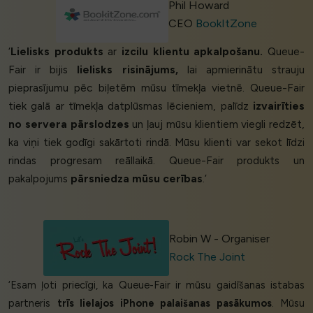
Phil Howard
CEO
BookItZone
‘
Lielisks produkts
ar
izcilu klientu apkalpošanu.
Queue-
Fair ir bijis
lielisks risinājums,
lai apmierinātu strauju
pieprasījumu pēc biļetēm mūsu tīmekļa vietnē. Queue-Fair
tiek galā ar tīmekļa datplūsmas lēcieniem, palīdz
izvairīties
no servera pārslodzes
un ļauj mūsu klientiem viegli redzēt,
ka viņi tiek godīgi sakārtoti rindā. Mūsu klienti var sekot līdzi
rindas progresam reāllaikā. Queue-Fair produkts un
pakalpojums
pārsniedza mūsu cerības
.’
Robin W - Organiser
Rock The Joint
‘Esam ļoti priecīgi, ka Queue-Fair ir mūsu gaidīšanas istabas
partneris
trīs lielajos iPhone palaišanas pasākumos
. Mūsu