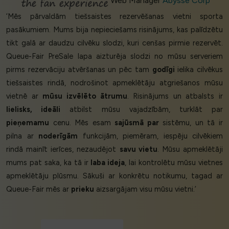
Web Manager
Abysse Corp
‘Mēs pārvaldām tiešsaistes rezervēšanas vietni sporta
pasākumiem. Mums bija nepieciešams risinājums, kas palīdzētu
tikt galā ar daudzu cilvēku slodzi, kuri cenšas pirmie rezervēt.
Queue-Fair PreSale lapa aizturēja slodzi no mūsu serveriem
pirms rezervāciju atvēršanas un pēc tam
godīgi
ielika cilvēkus
tiešsaistes rindā, nodrošinot apmeklētāju atgriešanos mūsu
vietnē ar
mūsu izvēlēto ātrumu
. Risinājums un atbalsts ir
lielisks, ideāli
atbilst mūsu vajadzībām, turklāt par
pieņemamu
cenu. Mēs esam
sajūsmā par
sistēmu, un tā ir
pilna ar
noderīgām
funkcijām, piemēram, iespēju cilvēkiem
rindā mainīt ierīces, nezaudējot
savu vietu
. Mūsu apmeklētāji
mums pat saka, ka tā ir
laba ideja
, lai kontrolētu mūsu vietnes
apmeklētāju plūsmu. Sākuši ar konkrētu notikumu, tagad ar
Queue-Fair mēs ar
prieku
aizsargājam visu mūsu vietni.’