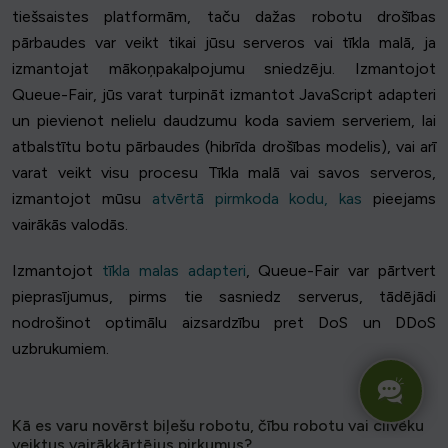
tiešsaistes platformām, taču dažas robotu drošības
pārbaudes var veikt tikai jūsu serveros vai tīkla malā, ja
izmantojat mākoņpakalpojumu sniedzēju. Izmantojot
Queue-Fair, jūs varat turpināt izmantot JavaScript adapteri
un pievienot nelielu daudzumu koda saviem serveriem, lai
atbalstītu botu pārbaudes (hibrīda drošības modelis), vai arī
varat veikt visu procesu Tīkla malā vai savos serveros,
izmantojot mūsu
atvērtā pirmkoda kodu, kas
pieejams
vairākās valodās.
Izmantojot
tīkla malas adapteri
, Queue-Fair var pārtvert
pieprasījumus, pirms tie sasniedz serverus, tādējādi
nodrošinot optimālu aizsardzību pret DoS un DDoS
uzbrukumiem.
Kā es varu novērst biļešu robotu, čību robotu vai cilvēku
veiktus vairākkārtējus pirkumus?