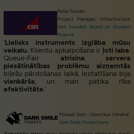
Peter Nordin
Project Manager, Infrastructure
Unit
Swedish Board of Student
Finance
‘
Lielisks instruments izglāba mūsu
veikalu.
Klientu apkalpošana ir
ļoti laba
.
Queue-Fair
atrisina servera
piesātinātības problēmu aizņemtās
biļešu pārdošanas laikā. Iestatīšana bija
vienkārša
, un man patika rīka
efektivitāte
.’
Mickaël Dion - Directeur Général
Dark Smile Productions