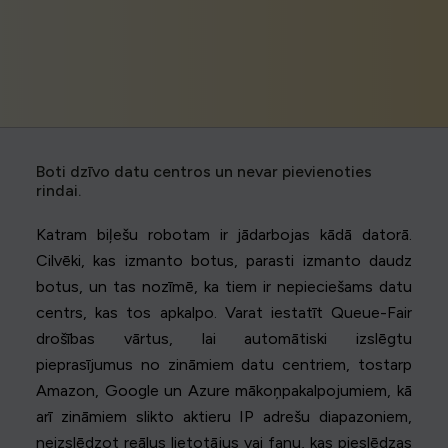
Boti dzīvo datu centros un nevar pievienoties
rindai.
Katram biļešu robotam ir jādarbojas kādā datorā.
Cilvēki, kas izmanto botus, parasti izmanto daudz
botus, un tas nozīmē, ka tiem ir nepieciešams datu
centrs, kas tos apkalpo. Varat iestatīt Queue-Fair
drošības vārtus, lai automātiski izslēgtu
pieprasījumus no zināmiem datu centriem, tostarp
Amazon, Google un Azure mākoņpakalpojumiem, kā
arī zināmiem slikto aktieru IP adrešu diapazoniem,
neizslēdzot reālus lietotājus vai fanu, kas pieslēdzas