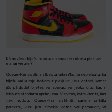
Kā novērst biļešu robotu un sneaker robotu piekļuvi
manai vietnei?
Queue-Fair sistēma atbalsta virkni rīku, lai nepieļautu, ka
biļešu vai kurpju botiem ir piekļuve jūsu vietnei, kamēr
jūs pārdodat biļetes vai apavus, vai jebko citu, kas ir
iekļauts standarta aprīkojumā. Vispirms, katrs klients, kas
tiek nodots Queue-Fair sistēmā, saņem unikālu
parakstu, kuru jūsu tīmekļa vietne var pārbaudīt, lai