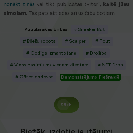
nonākt ziņās
vai tikt publicētas tviterī,
kaitē jūsu
zīmolam.
Tas pats attiecas arī uz čību botiem.
Populārākās birkas:
# Sneaker Bot
# Biļešu robots
# Scalper
# Tout
# Godīga izmantošana
# Drošība
# Viens pasūtījums vienam klientam
# NFT Drop
# Gāzes nodevas
Demonstrējums Tiešraidē
Sākt
Biežāk uzdotie jautājumi