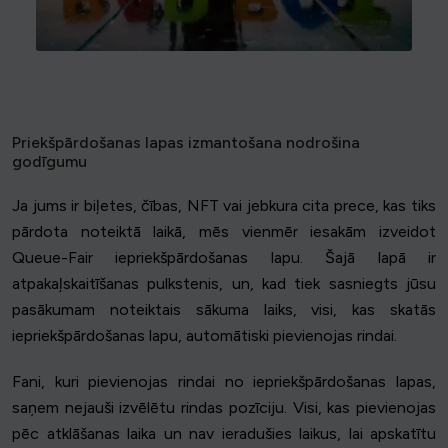
Priekšpārdošanas lapas izmantošana nodrošina
godīgumu
Ja jums ir biļetes, čības, NFT vai jebkura cita prece, kas tiks
pārdota noteiktā laikā, mēs vienmēr iesakām izveidot
Queue-Fair iepriekšpārdošanas lapu. Šajā lapā ir
atpakaļskaitīšanas pulkstenis, un, kad tiek sasniegts jūsu
pasākumam noteiktais sākuma laiks, visi, kas skatās
iepriekšpārdošanas lapu, automātiski pievienojas rindai.
Fani, kuri pievienojas rindai no iepriekšpārdošanas lapas,
saņem nejauši izvēlētu rindas pozīciju. Visi, kas pievienojas
pēc atklāšanas laika un nav ieradušies laikus, lai apskatītu