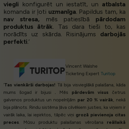
viegli
konfigurēt un iestatīt, un
atbalsta
komanda ir ļoti
uzmanīga
. Papildus tam, ka
nav stresa,
mēs patiesībā
pārdodam
produktus ātrāk
. Tas dara tieši to, kas
norādīts uz skārda. Risinājums
darbojās
perfekti
.’
Vincent Walshe
Ticketing Expert
Turitop
‘
Tas vienkārši darbojas!
Tā bija visvieglākā palaišana, kāda
mums šogad ir bijusi
.
Mēs
pārdevām visus
četrus
galvenos produktus un nopelnījām
par 20 % vairāk
, nekā
bija plānots. Rindu sistēma ļāva cilvēkiem justies, ka viņiem ir
vairāk laika, lai iepirktos, tāpēc viņi
grozā pievienoja citas
preces
. Mūsu produktu palaišanas vērošana
reāllaikā