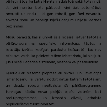
pārliecinātos, ka katrs klients ir atbilstoši sakārtots rindā.
Ja viņi neiztur bota pārbaudi, viņi tiek automātiski
nosūtīti uz rindu - lai gan roboti, gan fani nevarētu
apkrāpt rindu un pabeigt biļešu darījumu biļešu vietnēs
bez rindas.
Mūsu paraksti, kas ir unikāli šajā nozarē, ietver lietotāja
pārlūkprogrammai specifisku informāciju, tāpēc, ja
lietotājs izvēlas kopīgot parakstu tiešsaistē, tas nav
efektīvs veids, kā palīdzēt citiem izlaist rindu, lai piekļūtu
jūsu biļešu iegādes sistēmām, vietnēm vai pasākumiem.
Queue-Fair sistēma pieprasa arī sīkfailu un JavaScript
izmantošanu, lai varētu nodot datus katram lietotājam,
un daudzi roboti neatbalsta šīs pārlūkprogrammu
funkcijas, tāpēc nevar piekļūt biļešu vietnēm, bet
pārlūkprogrammas, ko izmanto cilvēki, atbalsta
nepieciešamo funkcionalitāti.