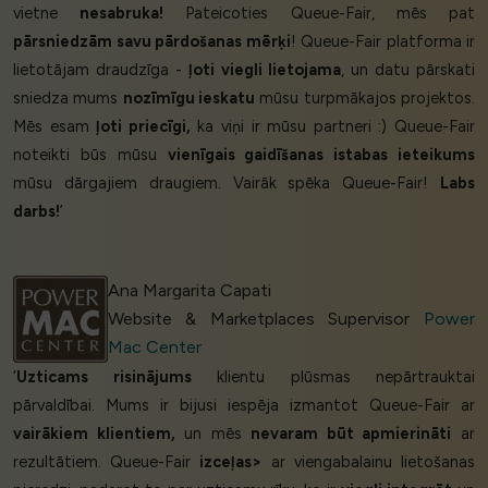
vietne
nesabruka!
Pateicoties Queue-Fair, mēs pat
pārsniedzām savu pārdošanas mērķi
! Queue-Fair platforma ir
lietotājam draudzīga -
ļoti viegli lietojama
, un datu pārskati
sniedza mums
nozīmīgu ieskatu
mūsu turpmākajos projektos.
Mēs esam
ļoti priecīgi,
ka viņi ir mūsu partneri :) Queue-Fair
noteikti būs mūsu
vienīgais gaidīšanas istabas ieteikums
mūsu dārgajiem draugiem. Vairāk spēka Queue-Fair!
Labs
darbs!
’
Ana Margarita Capati
Website & Marketplaces Supervisor
Power
Mac Center
‘
Uzticams risinājums
klientu plūsmas nepārtrauktai
pārvaldībai. Mums ir bijusi iespēja izmantot Queue-Fair ar
vairākiem klientiem,
un mēs
nevaram būt apmierināti
ar
rezultātiem. Queue-Fair
izceļas>
ar viengabalainu lietošanas