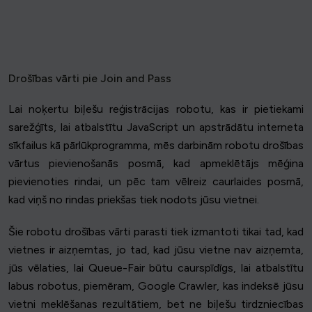
Drošības vārti pie Join and Pass
Lai noķertu biļešu reģistrācijas robotu, kas ir pietiekami
sarežģīts, lai atbalstītu JavaScript un apstrādātu interneta
sīkfailus kā pārlūkprogramma, mēs darbinām robotu drošības
vārtus pievienošanās posmā, kad apmeklētājs mēģina
pievienoties rindai, un pēc tam vēlreiz caurlaides posmā,
kad viņš no rindas priekšas tiek nodots jūsu vietnei.
Šie robotu drošības vārti parasti tiek izmantoti tikai tad, kad
vietnes ir aizņemtas, jo tad, kad jūsu vietne nav aizņemta,
jūs vēlaties, lai Queue-Fair būtu caurspīdīgs, lai atbalstītu
labus robotus, piemēram, Google Crawler, kas indeksē jūsu
vietni meklēšanas rezultātiem, bet ne biļešu tirdzniecības