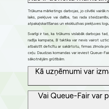
Trūkuma mārketings darbojas, jo cilvēki vairāk no
laiks, piekļuve vai dalība, tas rada steidzamī
atpakaļskaitīšanas un ekskluzīvas piekļuves logu
Svarīgi ir tas, ka trūkums vislabāk darbojas tad,
radīja kampaņa, šī taktika var nevis vairot uz
atbalstīt deficītu ar sakārtotu, firmas zīmola p
ceļu. Daudzas komandas var ieviest Queue-Fair 
sākotnējām grūtībām.
Kā uzņēmumi var izman
Vai Queue-Fair var p