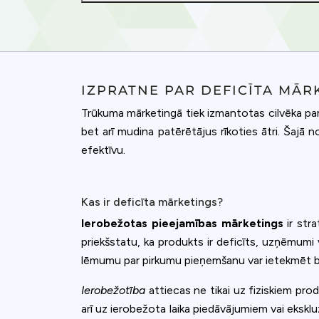
IZPRATNE PAR DEFICĪTA MĀR
Trūkuma mārketingā tiek izmantotas cilvēka pam
bet arī mudina patērētājus rīkoties ātri. Šajā
efektīvu.
Kas ir deficīta mārketings?
Ierobežotas pieejamības mārketings
ir stra
priekšstatu, ka produkts ir deficīts, uzņēmumi v
lēmumu par pirkumu pieņemšanu var ietekmēt bail
Cookies & 
Ierobežotība
attiecas ne tikai uz fiziskiem prod
Queue-Fair.c
arī uz ierobežota laika piedāvājumiem vai ekskluz