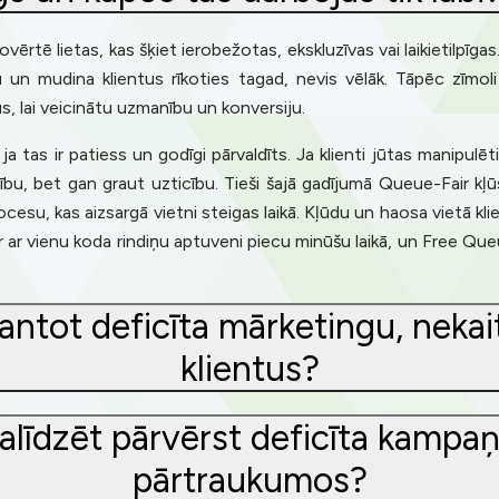
vērtē lietas, kas šķiet ierobežotas, ekskluzīvas vai laikietilpīgas.
bu un mudina klientus rīkoties tagad, nevis vēlāk. Tāpēc zīmo
s, lai veicinātu uzmanību un konversiju.
 ja tas ir patiess un godīgi pārvaldīts. Ja klienti jūtas manipul
ticību, bet gan graut uzticību. Tieši šajā gadījumā Queue-Fair k
rocesu, kas aizsargā vietni steigas laikā. Kļūdu un haosa vietā kl
ar vienu koda rindiņu aptuveni piecu minūšu laikā, un Free Que
tot deficīta mārketingu, nekai
klientus?
alīdzēt pārvērst deficīta kamp
pārtraukumos?