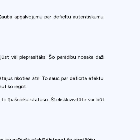
apšauba apgalvojumu par deficītu autentiskumu.
ļūst vēl pieprasītāks. Šo parādību nosaka daži
ētājus rīkoties ātri. To sauc par deficīta efektu.
aut ko iegūt.
t to īpašnieku statusu. Šī ekskluzivitāte var būt
var palīdzēt efektīvi īstenot šo stratēģiju.