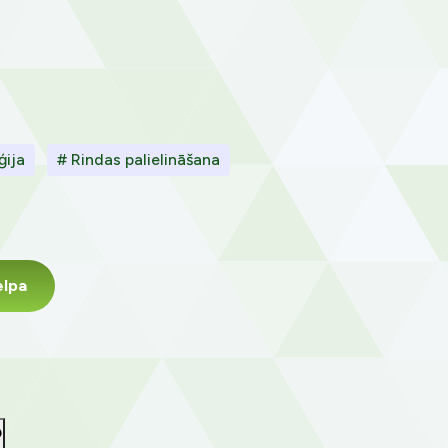
ģija
# Rindas palielināšana
elpa
?