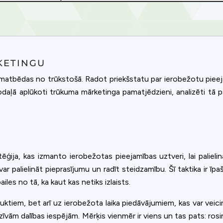
KETINGU
atbēdas no trūkstošā. Radot priekšstatu par ierobežotu pieeja
 nodaļā aplūkoti trūkuma mārketinga pamatjēdzieni, analizēti tā
tēģija, kas izmanto ierobežotas pieejamības uztveri, lai paliel
ar palielināt pieprasījumu un radīt steidzamību. Šī taktika ir īpa
es no tā, ka kaut kas netiks izlaists.
Privacy
uktiem, bet arī uz ierobežota laika piedāvājumiem, kas var veicinā
om uses cookies to provide content and improve your experi
īvām dalības iespējām. Mērķis vienmēr ir viens un tas pats: rosin