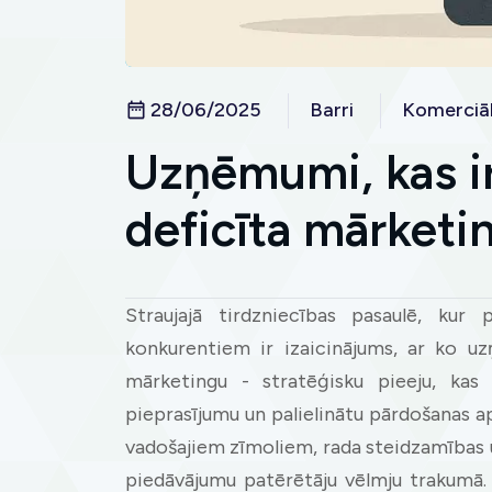
28/06/2025
Barri
Komerciāl
Uzņēmumi, kas i
deficīta mārketin
Straujajā tirdzniecības pasaulē, kur p
konkurentiem ir izaicinājums, ar ko uz
mārketingu - stratēģisku pieeju, kas 
pieprasījumu un palielinātu pārdošanas a
vadošajiem zīmoliem, rada steidzamības u
piedāvājumu patērētāju vēlmju trakumā.