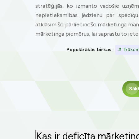
stratēģijās, ko izmanto vadošie uzņēmu
nepietiekamības jēdzienu par spēcīgu
atklāsim šo pārliecinošo mārketinga man
mārketinga piemērus, lai saprastu to iete
Populārākās birkas:
# Trūkum
Sāk
Kas ir deficīta mārketin