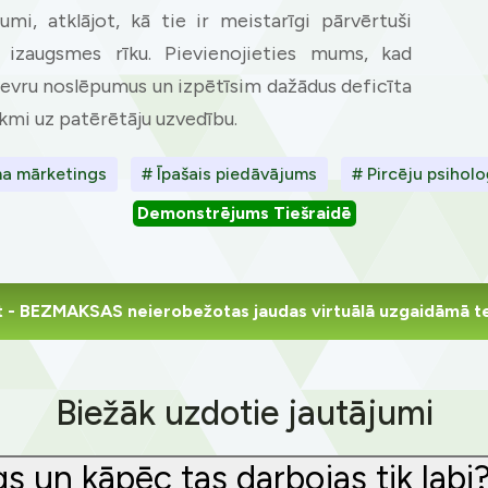
mi, atklājot, kā tie ir meistarīgi pārvērtuši
 izaugsmes rīku. Pievienojieties mums, kad
evru noslēpumus un izpētīsim dažādus deficīta
kmi uz patērētāju uzvedību.
a mārketings
# Īpašais piedāvājums
# Pircēju psiholo
Demonstrējums Tiešraidē
t
- BEZMAKSAS neierobežotas jaudas virtuālā uzgaidāmā t
Biežāk uzdotie jautājumi
gs un kāpēc tas darbojas tik labi