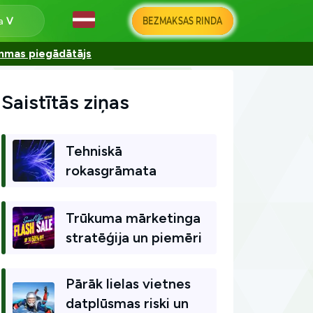
BEZMAKSAS RINDA
na
ammas piegādātājs
Saistītās ziņas
Tehniskā
rokasgrāmata
Trūkuma mārketinga
stratēģija un piemēri
Pārāk lielas vietnes
datplūsmas riski un