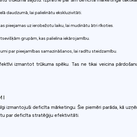
lielā daudzumā, lai palielinātu ekskluzivitāti.
 kas pieejamas uz ierobežotu laiku, lai mudinātu ātri rīkoties.
atsevišķām grupām, kas palielina iekārojamību.
ājumi par pieejamības samazināšanos, lai radītu steidzamību.
īvi izmantot trūkuma spēku. Tas ne tikai veicina pārdošanu, 
MI
īgi izmantojuši deficīta mārketingu. Šie piemēri parāda, kā uzņē
tu par deficīta stratēģiju efektivitāti.