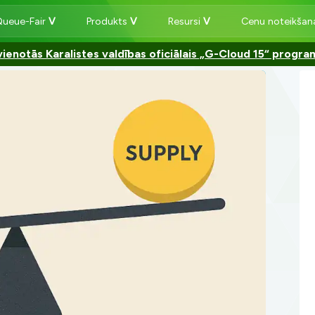
Queue-Fair
Produkts
Resursi
Cenu noteikša
ienotās Karalistes valdības oficiālais „G-Cloud 15“ progr