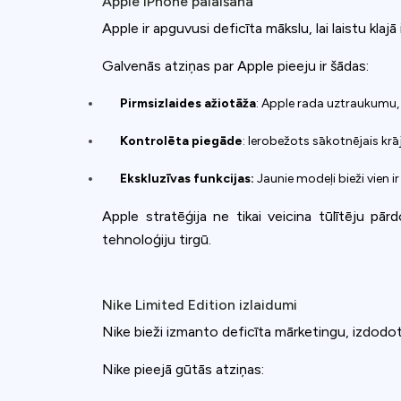
Apple iPhone palaišana
Apple ir apguvusi deficīta mākslu, lai laistu kl
Galvenās atziņas par Apple pieeju ir šādas:
Pirmsizlaides ažiotāža
: Apple rada uztraukumu,
Kontrolēta piegāde
: Ierobežots sākotnējais kr
Ekskluzīvas funkcijas:
Jaunie modeļi bieži vien ir
Apple stratēģija ne tikai veicina tūlītēju pār
tehnoloģiju tirgū.
Nike Limited Edition izlaidumi
Nike bieži izmanto deficīta mārketingu, izdodot 
Nike pieejā gūtās atziņas: