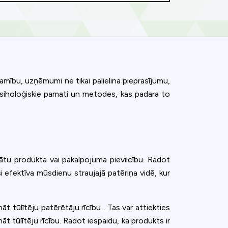
mību, uzņēmumi ne tikai palielina pieprasījumu,
 psiholoģiskie pamati un metodes, kas padara to
inātu produkta vai pakalpojuma pievilcību. Radot
ši efektīva mūsdienu straujajā patēriņa vidē, kur
t tūlītēju patērētāju rīcību . Tas var attiekties
ence. You can
āt tūlītēju rīcību. Radot iespaidu, ka produkts ir