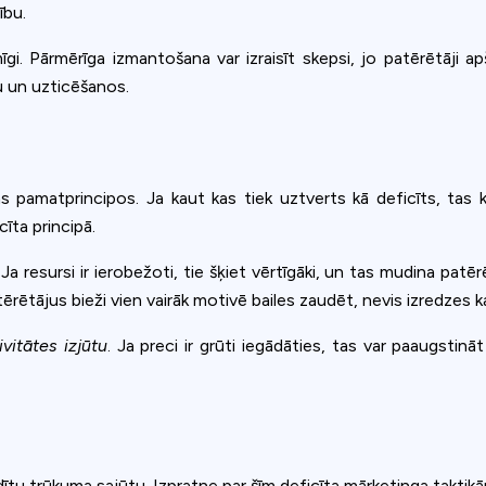
ookie usage or use settings to manage categories individually.
ību.
Settings
Accept
īgi. Pārmērīga izmantošana var izraisīt skepsi, jo patērētāji 
bu un uzticēšanos.
s pamatprincipos. Ja kaut kas tiek uztverts kā deficīts, tas k
cīta principā.
. Ja resursi ir ierobežoti, tie šķiet vērtīgāki, un tas mudina patēr
tērētājus bieži vien vairāk motivē bailes zaudēt, nevis izredzes k
ivitātes izjūtu
. Ja preci ir grūti iegādāties, tas var paaugstinā
 trūkuma sajūtu. Izpratne par šīm deficīta mārketinga taktikām 