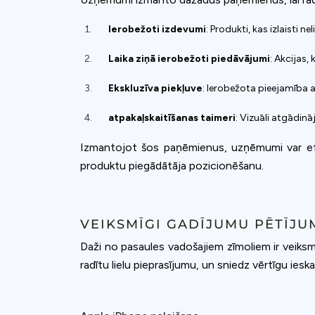
Ierobežoti izdevumi
: Produkti, kas izlaisti ne
Laika ziņā ierobežoti piedāvājumi
: Akcijas,
Ekskluzīva piekļuve
: Ierobežota pieejamība 
atpakaļskaitīšanas taimeri
: Vizuāli atgādin
Izmantojot šos paņēmienus, uzņēmumi var efekt
produktu piegādātāja pozicionēšanu.
VEIKSMĪGI GADĪJUMU PĒTĪJU
Daži no pasaules vadošajiem zīmoliem ir veiksm
radītu lielu pieprasījumu, un sniedz vērtīgu ieska