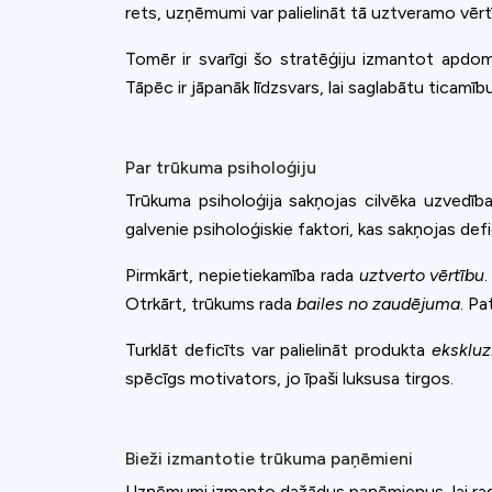
accept all c
rets, uzņēmumi var palielināt tā uztveramo vērt
Tomēr ir svarīgi šo stratēģiju izmantot apdom
Tāpēc ir jāpanāk līdzsvars, lai saglabātu ticamī
Par trūkuma psiholoģiju
Trūkuma psiholoģija sakņojas cilvēka uzvedība
galvenie psiholoģiskie faktori, kas sakņojas defi
Pirmkārt, nepietiekamība rada
uztverto vērtību
Otrkārt, trūkums rada
bailes no zaudējuma
. Pa
Turklāt deficīts var palielināt produkta
ekskluz
spēcīgs motivators, jo īpaši luksusa tirgos.
Bieži izmantotie trūkuma paņēmieni
Uzņēmumi izmanto dažādus paņēmienus, lai radītu