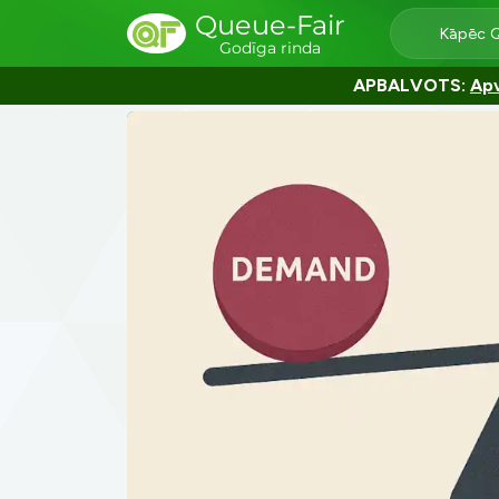
Queue-Fair
Kāpēc 
Godīga rinda
APBALVOTS:
Apv