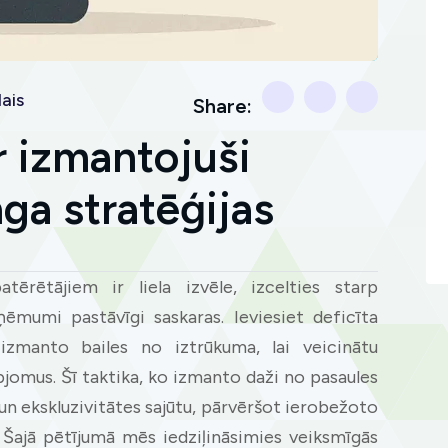
ais
Share:
r izmantojuši
ga stratēģijas
atērētājiem ir liela izvēle, izcelties starp
ņēmumi pastāvīgi saskaras. Ieviesiet deficīta
izmanto bailes no iztrūkuma, lai veicinātu
pjomus. Šī taktika, ko izmanto daži no pasaules
n ekskluzivitātes sajūtu, pārvēršot ierobežoto
 Šajā pētījumā mēs iedziļināsimies veiksmīgās