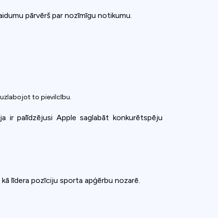
izlaidumu pārvērš par nozīmīgu notikumu.
 uzlabojot to pievilcību.
eja ir palīdzējusi Apple saglabāt konkurētspēju
 kā līdera pozīciju sporta apģērbu nozarē.