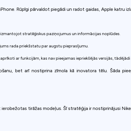
ajā iPhone. Rūpīgi pārvaldot piegādi un radot gaidas, Apple katru 
 izmantojot stratēģiskus paziņojumus un informācijas noplūdes.
ājums rada priekšstatu par augstu pieprasījumu.
 aprīkoti ar funkcijām, kas nav pieejamas iepriekšējās versijās, tādējādi
došanu, bet arī nostiprina zīmola kā inovatora tēlu. Šāda pie
ierobežotas tirāžas modeļus. Šī stratēģija ir nostiprinājusi Nike