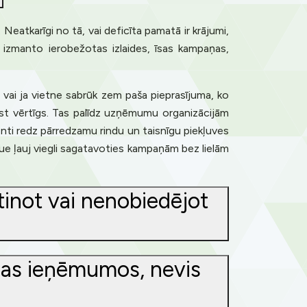
 Neatkarīgi no tā, vai deficīta pamatā ir krājumi,
li izmanto ierobežotas izlaides, īsas kampaņas,
ēti vai ja vietne sabrūk zem paša pieprasījuma, ko
ļūst vērtīgs. Tas palīdz uzņēmumu organizācijām
ienti redz pārredzamu rindu un taisnīgu piekļuves
ue ļauj viegli sagatavoties kampaņām bez lielām
tinot vai nenobiedējot
aņas ieņēmumos, nevis