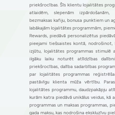
priekšrocības. Šīs klientu lojalitātes pr
atlaidēm, slepenām izpārdošanām, e
bezmaksas kafiju, bonusa punktiem un a
labākajām lojalitātes programmām, pie
Rewards, piedāvā personalizētus piedāvā
pieejami tiešsaistes kontā, nodrošinot, 
izjūtu, lojalitātes programmas stimulē
ilgāku laiku noturēt atlīdzības dalībn
priekšrocības, dalība sadarbības progra
par lojalitātes programmas reģistrēša
pastāvīgu klienta mūža vērtību. Paras
lojalitātes programmu, daudzpakāpju a
kurām katra piedāvā unikālus veidus, kā ap
programmas un maksas programmas, pie
gada maksu, kas nodrošina ekskluzīvu pie