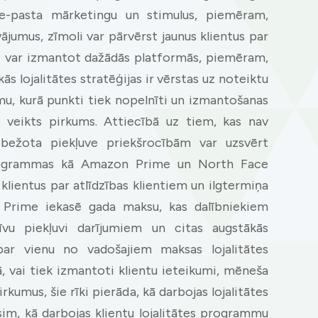
 e-pasta mārketingu un stimulus, piemēram,
ājumus, zīmoli var pārvērst jaunus klientus par
tus var izmantot dažādās platformās, piemēram,
s lojalitātes stratēģijas ir vērstas uz noteiktu
mu, kurā punkti tiek nopelnīti un izmantošanas
ek veikts pirkums. Attiecībā uz tiem, kas nav
robežota piekļuve priekšrocībām var uzsvērt
programmas kā Amazon Prime un North Face
 klientus par atlīdzības klientiem un ilgtermiņa
 Prime iekasē gada maksu, kas dalībniekiem
īvu piekļuvi darījumiem un citas augstākās
par vienu no vadošajiem maksas lojalitātes
 vai tiek izmantoti klientu ieteikumi, mēneša
irkumus, šie rīki pierāda, kā darbojas lojalitātes
im, kā darbojas klientu lojalitātes programmu