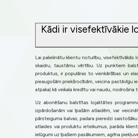
Kādi ir visefektīvākie 
Lai palielinātu klientu noturību, visefektīvākās 
skaidru, taustāmu vērtību. Uz punktiem bals
produktus, ir populāras to vienkāršības un el
pieaugošām priekšrocībām, veicina pastāvīgu i
atpakaļ kā veikala kredītu vai naudu, nodrošina t
Uz abonēšanu balstītas lojalitātes programma
izpārdošanām vai īpašām atlaidēm, var veicināt
pārsteiguma balvas, padara pieredzi saistošāku u
atlaides vai produktu ieteikumus, parāda klienti
ielūgumi uz īpašiem pasākumiem, agrīna piekļuve 