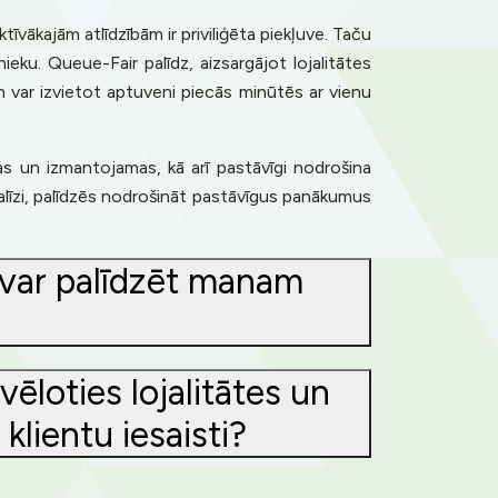
kajām atlīdzībām ir priviliģēta piekļuve. Taču
bnieku. Queue-Fair palīdz, aizsargājot lojalitātes
en var izvietot aptuveni piecās minūtēs ar vienu
mas un izmantojamas, kā arī pastāvīgi nodrošina
līzi, palīdzēs nodrošināt pastāvīgus panākumus
 var palīdzēt manam
loties lojalitātes un
klientu iesaisti?