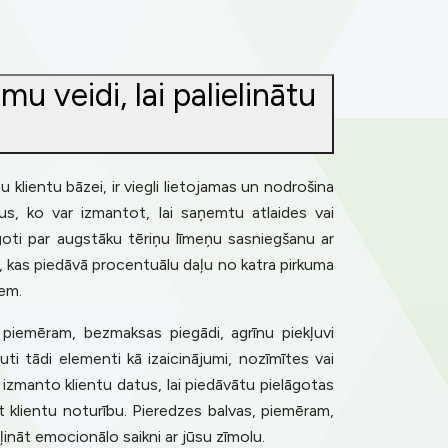
u veidi, lai palielinātu
u klientu bāzei, ir viegli lietojamas un nodrošina
s, ko var izmantot, lai saņemtu atlaides vai
goti par augstāku tēriņu līmeņu sasniegšanu ar
 kas piedāvā procentuālu daļu no katra pirkuma
iem.
 piemēram, bezmaksas piegādi, agrīnu piekļuvi
ti tādi elementi kā izaicinājumi, nozīmītes vai
s izmanto klientu datus, lai piedāvātu pielāgotas
nāt klientu noturību. Pieredzes balvas, piemēram,
ļināt emocionālo saikni ar jūsu zīmolu.