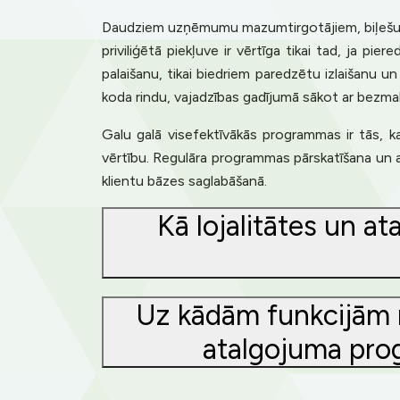
Daudziem uzņēmumu mazumtirgotājiem, biļešu ti
priviliģētā piekļuve ir vērtīga tikai tad, ja pie
palaišanu, tikai biedriem paredzētu izlaišanu u
koda rindu, vajadzības gadījumā sākot ar bezma
Galu galā visefektīvākās programmas ir tās, ka
vērtību. Regulāra programmas pārskatīšana un 
klientu bāzes saglabāšanā.
Kā lojalitātes un 
Uz kādām funkcijām m
atalgojuma progr