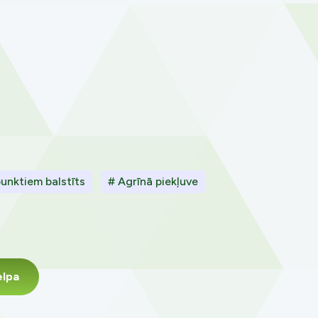
unktiem balstīts
# Agrīnā piekļuve
elpa