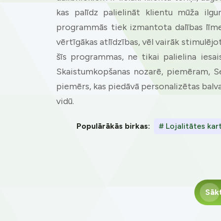
accept all c
kas palīdz palielināt klientu mūža ilg
programmās tiek izmantota dalības līmeņ
vērtīgākas atlīdzības, vēl vairāk stimulēj
šīs programmas, ne tikai palielina iesa
Skaistumkopšanas nozarē, piemēram, Se
piemērs, kas piedāvā personalizētas balva
vidū.
Populārākās birkas:
# Lojalitātes kar
Sāk