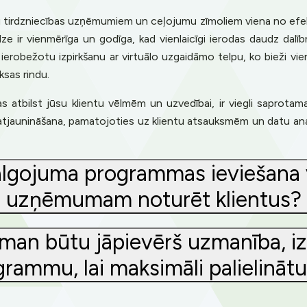
rdzniecības uzņēmumiem un ceļojumu zīmoliem viena no efektīvā
redze ir vienmērīga un godīga, kad vienlaicīgi ierodas daudz dalī
n ierobežotu izpirkšanu ar virtuālo uzgaidāmo telpu, ko bieži vi
ksas rindu.
s atbilst jūsu klientu vēlmēm un uzvedībai, ir viegli saprota
atjaunināšana, pamatojoties uz klientu atsauksmēm un datu ana
atalgojuma programmas ieviešana
uzņēmumam noturēt klientus?
an būtu jāpievērš uzmanība, izvē
ammu, lai maksimāli palielinātu 