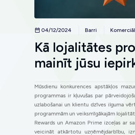
04/12/2024
Barri
Komerciāl
Kā lojalitātes p
mainīt jūsu iepir
Mūsdienu konkurences apstākļos mazumt
programmas ir kļuvušas par pārveidojošu
uzlabošanai un klientu dzīves ilguma vērt
programmām un veiksmīgākajām lojalitāt
Rewards un Amazon Prime izceļas ar savu
veicināt atkārtotu uzņēmējdarbību, iz