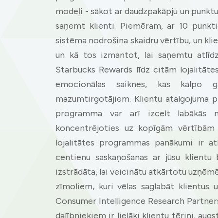
modeļi - sākot ar daudzpakāpju un punktu
saņemt klienti. Piemēram, ar 10 punkt
sistēma nodrošina skaidru vērtību, un klie
un kā tos izmantot, lai saņemtu atlīdz
Starbucks Rewards līdz citām lojalitāt
emocionālas saiknes, kas kalpo 
mazumtirgotājiem. Klientu atalgojuma p
programma var arī izcelt labākās ma
koncentrējoties uz kopīgām vērtībām u
lojalitātes programmas panākumi ir at
centienu saskaņošanas ar jūsu klientu 
izstrādāta, lai veicinātu atkārtotu uzņēmēj
Cookies & 
zīmoliem, kuri vēlas saglabāt klientus 
Consumer Intelligence Research Partners
Queue-Fair.c
dalībniekiem ir lielāki klientu tēriņi, aug