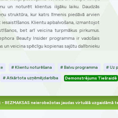
ookie usage or use settings to manage categories individually.
umu un noturēt klientus ilgāku laiku. Daudzās
Settings
Accept
u struktūra, kur katrs līmenis piedāvā arvien
ot iesaistīšanos. Klientu apbalvošana, izmantojot
istīšanos, bet arī veicina turpmākus pirkumus.
phora Beauty Insider programma ir vadošais
s un veicina spēcīgu kopienas sajūtu dalībnieku
te
# Klientu noturēšana
# Balvu programma
# Uz p
# Atkārtota uzņēmējdarbība
Demonstrējums Tiešraidē
t
- BEZMAKSAS neierobežotas jaudas virtuālā uzgaidāmā t