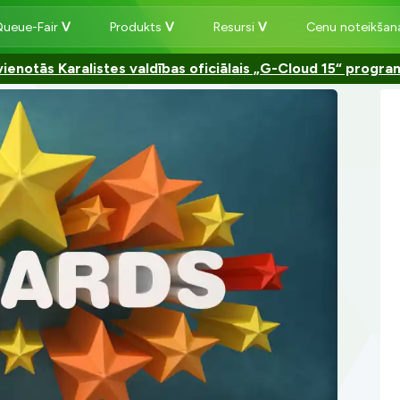
Queue-Fair
Produkts
Resursi
Cenu noteikša
ienotās Karalistes valdības oficiālais „G-Cloud 15“ progr