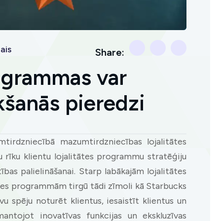
ais
Share:
rogrammas var
kšanās pieredzi
irdzniecībā mazumtirdzniecības lojalitātes
 rīku klientu lojalitātes programmu stratēģiju
ības palielināšanai. Starp labākajām lojalitātes
es programmām tirgū tādi zīmoli kā Starbucks
 spēju noturēt klientus, iesaistīt klientus un
mantojot inovatīvas funkcijas un ekskluzīvas