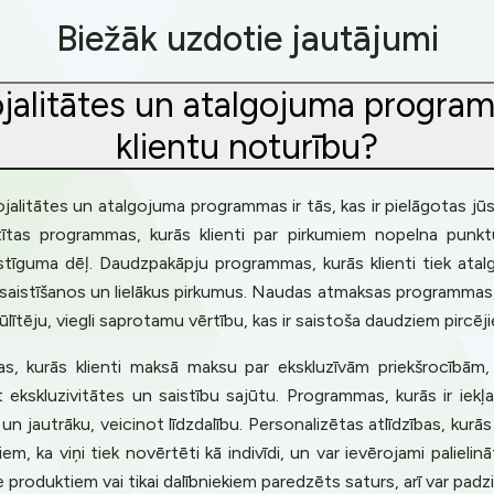
Biežāk uzdotie jautājumi
lojalitātes un atalgojuma programm
klientu noturību?
lojalitātes un atalgojuma programmas ir tās, kas ir pielāgotas jūs
tītas programmas, kurās klienti par pirkumiem nopelna punktu
astīguma dēļ. Daudzpakāpju programmas, kurās klienti tiek atal
esaistīšanos un lielākus pirkumus. Naudas atmaksas programmas,
ūlītēju, viegli saprotamu vērtību, kas ir saistoša daudziem pircēj
s, kurās klienti maksā maksu par ekskluzīvām priekšrocībām,
 ekskluzivitātes un saistību sajūtu. Programmas, kurās ir iekļau
n jautrāku, veicinot līdzdalību. Personalizētas atlīdzības, kurā
em, ka viņi tiek novērtēti kā indivīdi, un var ievērojami palieli
produktiem vai tikai dalībniekiem paredzēts saturs, arī var padzi