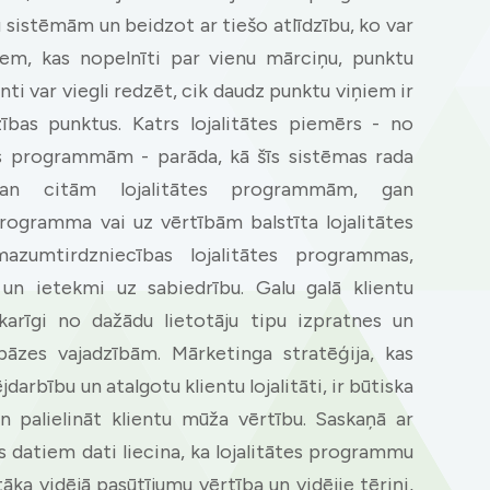
 sistēmām un beidzot ar tiešo atlīdzību, ko var
iem, kas nopelnīti par vienu mārciņu, punktu
nti var viegli redzēt, cik daudz punktu viņiem ir
ības punktus. Katrs lojalitātes piemērs - no
es programmām - parāda, kā šīs sistēmas rada
gan citām lojalitātes programmām, gan
rogramma vai uz vērtībām balstīta lojalitātes
zumtirdzniecības lojalitātes programmas,
n ietekmi uz sabiedrību. Galu galā klientu
karīgi no dažādu lietotāju tipu izpratnes un
bāzes vajadzībām. Mārketinga stratēģija, kas
darbību un atalgotu klientu lojalitāti, ir būtiska
Privacy
un palielināt klientu mūža vērtību. Saskaņā ar
 datiem dati liecina, ka lojalitātes programmu
om uses cookies to provide content and improve your experi
stāka vidējā pasūtījumu vērtība un vidējie tēriņi,