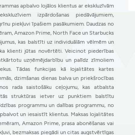
ogrammas apbalvo lojālos klientus ar ekskluzīvām
kskluzīviem izpārdošanas piedāvājumiem,
grīnu piekļuvi īpašiem pasākumiem. Daudzas no
mēram, Amazon Prime, North Face un Starbucks
jumus, kas balstīti uz individuālām vēlmēm un
ka klienti jūtas novērtēti. Veicinot piederības
 atkārtotu uzņēmējdarbību un palīdz zīmoliem
iekus. Tādas funkcijas kā lojalitātes kartes
mmās, dzimšanas dienas balva un priekšrocības
nos rada saistošāku ceļojumu, kas atbalsta
tās struktūras ietver uz punktiem balstītu
tlīdzības programmu un dalības programmu, no
balvot un iesaistīt klientus. Maksas lojalitātes
mēram, Amazon Prime, prasa abonēšanas vai
kļuvi, bezmaksas piegādi un citas augstvērtīgas