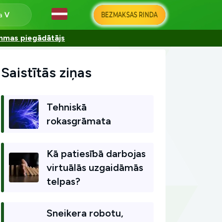
BEZMAKSAS RINDA
na
ammas piegādātājs
Saistītās ziņas
Tehniskā
rokasgrāmata
Kā patiesībā darbojas
virtuālās uzgaidāmās
telpas?
Sneikera robotu,