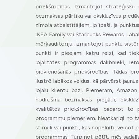
priekšrocības. Izmantojot stratēģisku
bezmaksas pārtiku vai ekskluzīvus piedāv
zīmola atbalstītājiem, jo īpaši, ja punk
IKEA Family vai Starbucks Rewards. Labākā
mērķauditoriju, izmantojot punktu sistē
punkti ir pieejami katru reizi, kad ti
lojalitātes programmas dalībnieki, ie
pievienošanās priekšrocības. Tādas 
ilustrē labākos veidus, kā pārvērst jaunus
lojālu klientu bāzi. Piemēram, Amazon
nodrošina bezmaksas piegādi, ekskluz
kvalitātes priekšrocības, padarot to 
programmu piemēriem. Neatkarīgi no tā,
stimuli vai punkti, kas nopelnīti, veicot p
programmas. Turpinot pētīt, mēs sadalīs