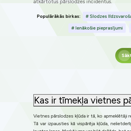
atkārtotus pārslodzes incidentus.
Populārākās birkas:
# Slodzes līdzsvaroš
# Ienākošie pieprasījumi
Sāk
Kas ir tīmekļa vietnes 
Vietnes pārslodzes kļūda ir tā, ko apmeklētāji r
Tā var izpausties kā vispārēja kļūda, nelietd