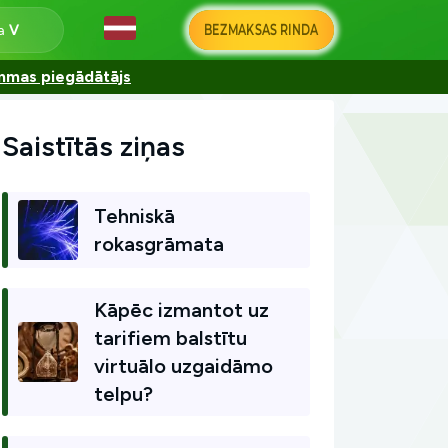
BEZMAKSAS RINDA
na
ammas piegādātājs
Saistītās ziņas
Tehniskā
rokasgrāmata
Kāpēc izmantot uz
tarifiem balstītu
virtuālo uzgaidāmo
telpu?