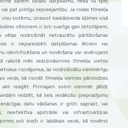
ietne saņem lielāku datplūsmu, nekā tā spēj
ku vai pat pilnīgu nepieejamību. Ja rodas tīmekļa
 visu sistēmu, izraisot kaskādveida kļūmes visā
slodzes cēloņiem ir ļoti svarīga gan lietotājiem,
s vēlas nodrošināt netraucētu pārlūkošanas
sls ir neparedzēti datplūsmas lēcieni vai
mu identificēšana un novēršana var ievērojami
jā rakstā mēs iedziļināsimies tīmekļa vietņu
ktiskus risinājumus, lai nodrošinātu vienmērīgu
is veids, kā risināt tīmekļa vietnes pārslodzes
s akli reaģēt. Pirmajam solim vienmēr jābūt
mandām redzēt, kā liels ienākošo pieprasījumu
enācīgas datu vākšanas ir grūti saprast, vai
its, neefektīva apstrāde vai infrastruktūras
pirmo soli bieži ir labākais veids, kā novērst