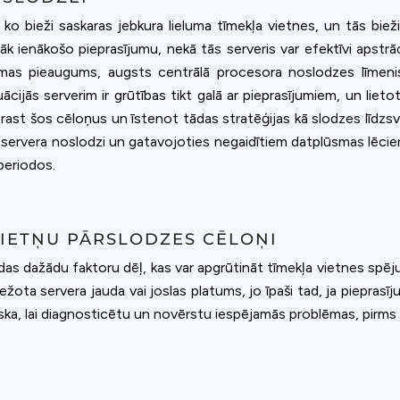
ookie usage or use settings to manage categories individually.
o bieži saskaras jebkura lieluma tīmekļa vietnes, un tās bieži v
Settings
Accept
k ienākošo pieprasījumu, nekā tās serveris var efektīvi apstrā
mas pieaugums, augsts centrālā procesora noslodzes līmenis va
jās serverim ir grūtības tikt galā ar pieprasījumiem, un lietotā
izprast šos cēloņus un īstenot tādas stratēģijas kā slodzes līdzs
 servera noslodzi un gatavojoties negaidītiem datplūsmas lēcien
 periodos.
VIETŅU PĀRSLODZES CĒLOŅI
das dažādu faktoru dēļ, kas var apgrūtināt tīmekļa vietnes spēj
ežota servera jauda vai joslas platums, jo īpaši tad, ja pieprasī
ka, lai diagnosticētu un novērstu iespējamās problēmas, pirms t