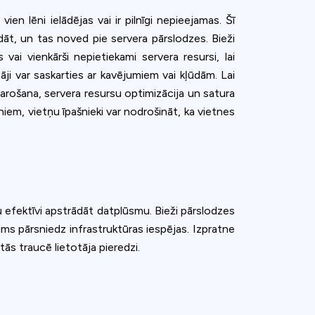
ien lēni ielādējas vai ir pilnīgi nepieejamas. Šī
dāt, un tas noved pie servera pārslodzes. Bieži
i vienkārši nepietiekami servera resursi, lai
ji var saskarties ar kavējumiem vai kļūdām. Lai
varošana, servera resursu optimizācija un satura
iem, vietņu īpašnieki var nodrošināt, ka vietnes
u efektīvi apstrādāt datplūsmu. Bieži pārslodzes
jums pārsniedz infrastruktūras iespējas. Izpratne
ās traucē lietotāja pieredzi.