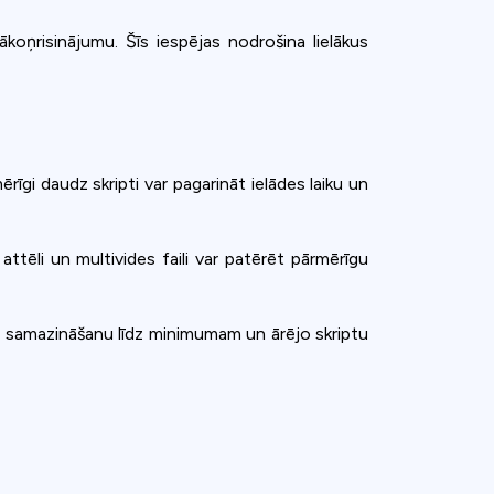
oņrisinājumu. Šīs iespējas nodrošina lielākus
ērīgi daudz skripti var pagarināt ielādes laiku un
ttēli un multivides faili var patērēt pārmērīgu
da samazināšanu līdz minimumam un ārējo skriptu