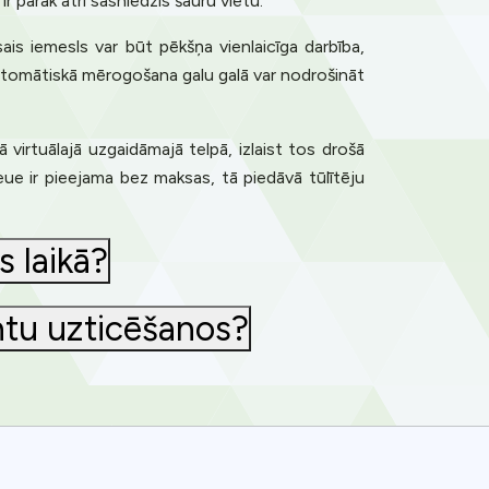
r pārāk ātri sasniedzis šauru vietu.
ais iemesls var būt pēkšņa vienlaicīga darbība,
Automātiskā mērogošana galu galā var nodrošināt
virtuālajā uzgaidāmajā telpā, izlaist tos drošā
eue ir pieejama bez maksas, tā piedāvā tūlītēju
 laikā?
ntu uzticēšanos?
ence. You can