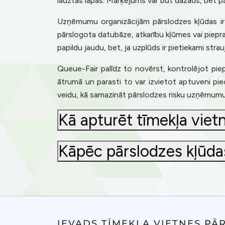
lauztas lapas. Marķējums var būt dažāds, bet pam
Uzņēmumu organizācijām pārslodzes kļūdas ir sv
pārslogota datubāze, atkarību kļūmes vai piepr
papildu jaudu, bet, ja uzplūds ir pietiekami strau
Queue-Fair palīdz to novērst, kontrolējot piep
ātrumā un parasti to var izvietot aptuveni pie
veidu, kā samazināt pārslodzes risku uzņēmumu
Kā apturēt tīmekļa viet
Kāpēc pārslodzes kļūda
Cookies & 
Queue-Fair.c
IEVADS TĪMEKĻA VIETNES PĀ