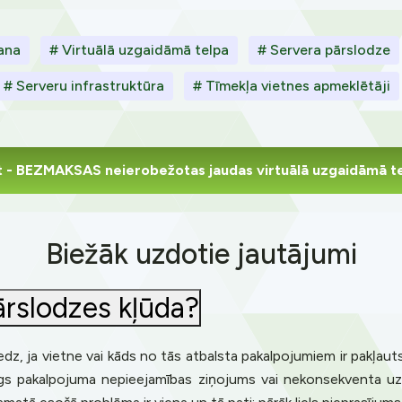
ana
# Virtuālā uzgaidāmā telpa
# Servera pārslodze
# Serveru infrastruktūra
# Tīmekļa vietnes apmeklētāji
t
- BEZMAKSAS neierobežotas jaudas virtuālā uzgaidāmā t
Biežāk uzdotie jautājumi
pārslodzes kļūda?
edz, ja vietne vai kāds no tās atbalsta pakalpojumiem ir pakļauts
erīgs pakalpojuma nepieejamības ziņojums vai nekonsekventa uz