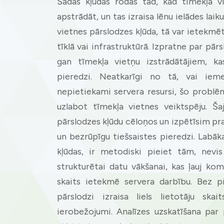
Šādas kļūdas rodas tad, kad tīmekļa v
apstrādāt, un tas izraisa lēnu ielādes lai
vietnes pārslodzes kļūda, tā var ietekmēt
tīklā vai infrastruktūrā. Izpratne par pār
gan tīmekļa vietņu izstrādātājiem, ka
pieredzi. Neatkarīgi no tā, vai ieme
nepietiekami servera resursi, šo problē
uzlabot tīmekļa vietnes veiktspēju. Ša
pārslodzes kļūdu cēloņos un izpētīsim pra
un bezrūpīgu tiešsaistes pieredzi. Labāka
kļūdas, ir metodiski pieiet tām, nevi
strukturētai datu vākšanai, kas ļauj ko
skaits ietekmē servera darbību. Bez pi
pārslodzi izraisa liels lietotāju ska
ierobežojumi. Analīzes uzskatīšana par 