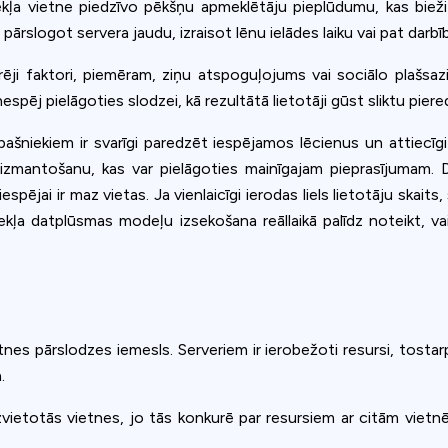
ļa vietne piedzīvo pēkšņu apmeklētāju pieplūdumu, kas bieži vi
pārslogot servera jaudu, izraisot lēnu ielādes laiku vai pat darb
rēji faktori, piemēram, ziņu atspoguļojums vai sociālo plašsa
pēj pielāgoties slodzei, kā rezultātā lietotāji gūst sliktu piered
 īpašniekiem ir svarīgi paredzēt iespējamos lēcienus un attiecīgi
izmantošanu, kas var pielāgoties mainīgajam pieprasījumam. 
iespējai ir maz vietas. Ja vienlaicīgi ierodas liels lietotāju skait
ekļa datplūsmas modeļu izsekošana reāllaikā palīdz noteikt, v
etnes pārslodzes iemesls. Serveriem ir ierobežoti resursi, tosta
.
izvietotās vietnes, jo tās konkurē par resursiem ar citām viet