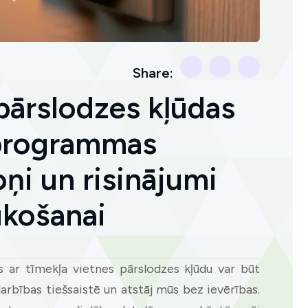
Share:
pārslodzes kļūdas
kprogrammas
oņi un risinājumi
ūkošanai
s ar tīmekļa vietnes pārslodzes kļūdu var būt
rbības tiešsaistē un atstāj mūs bez ievērības.