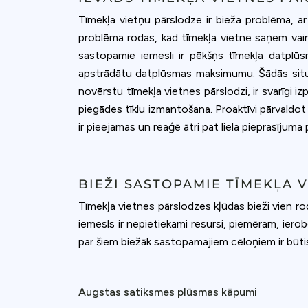
accept all c
Tīmekļa vietņu pārslodze ir bieža problēma, ar k
problēma rodas, kad tīmekļa vietne saņem vairā
sastopamie iemesli ir pēkšņs tīmekļa datplūs
apstrādātu datplūsmas maksimumu. Šādās situāci
novērstu tīmekļa vietnes pārslodzi, ir svarīgi 
piegādes tīklu izmantošana. Proaktīvi pārvaldot
ir pieejamas un reaģē ātri pat liela pieprasījuma
BIEŽI SASTOPAMIE TĪMEKĻA 
Tīmekļa vietnes pārslodzes kļūdas bieži vien ro
iemesls ir nepietiekami resursi, piemēram, ierob
par šiem biežāk sastopamajiem cēloņiem ir būtis
Augstas satiksmes plūsmas kāpumi