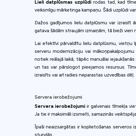
Lieli datplūsmas uzplūdi
rodas tad, kad tīmek
veiksmīgu mārketinga kampaņu. Šādi uzplūdi var 
Dažos gadījumos lielu datplūsmu var izraisīt ā
gatava šādām straujām izmaiņām, tā bieži vien nes
Lai efektīvi pārvaldītu lielu datplūsmu, vietņu
serveru modernizāciju vai mākoņpakalpojumu 
notiek reālajā laikā, tāpēc manuālai iejaukšanās 
un tas var pārslogot pieejamos resursus. Tīm
izraisīts vai arī radies neparastas uzvedības dēļ.
Servera ierobežojumi
Servera ierobežojumi
ir galvenais tīmekļa vi
Ja tie ir maksimāli izsmelti, samazinās veiktspēja
Īpaši neaizsargātas ir koplietošanas serveros 
stundās.