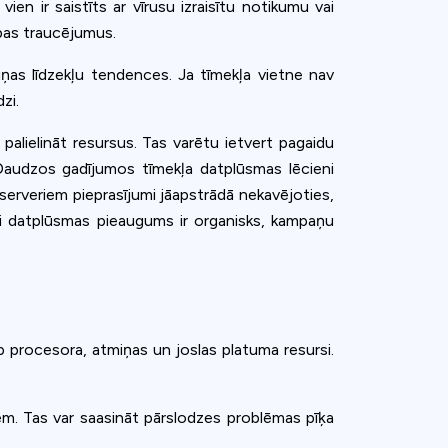
en ir saistīts ar vīrusu izraisītu notikumu vai
ības traucējumus.
ziņas līdzekļu tendences. Ja tīmekļa vietne nav
zi.
 palielināt resursus. Tas varētu ietvert pagaidu
Daudzos gadījumos tīmekļa datplūsmas lēcieni
s, serveriem pieprasījumi jāapstrādā nekavējoties,
ai datplūsmas pieaugums ir organisks, kampaņu
rp procesora, atmiņas un joslas platuma resursi.
nēm. Tas var saasināt pārslodzes problēmas pīķa