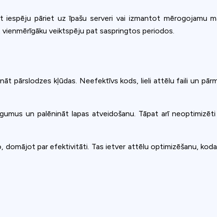
t iespēju pāriet uz īpašu serveri vai izmantot mērogojamu māk
āt vienmērīgāku veiktspēju pat saspringtos periodos.
ināt pārslodzes kļūdas. Neefektīvs kods, lieli attēlu faili un pārm
gumus un palēnināt lapas atveidošanu. Tāpat arī neoptimizēti a
do, domājot par efektivitāti. Tas ietver attēlu optimizēšanu, ko