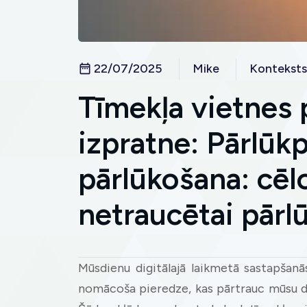
22/07/2025
Mike
Konteksts
Tīmekļa vietnes 
izpratne: Pārlū
pārlūkošana: cēl
netraucētai pārl
Mūsdienu digitālajā laikmetā sastapšanā
nomācoša pieredze, kas pārtrauc mūsu da