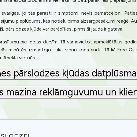
atā esošā problēma ir viena un tā pati: pārāk liels pieprasījums i
arīgas, jo tās parasti ir simptomi, nevis pamatcēloņi. Paties
asījumu pieplūdums, kas notiek, pirms aizsargpasākumi reaģē. 
jš, pārslodzes kļūda var parādīties, pirms šī jauda ir gatava.
rasījumu pie ieejas durvīm. Tā var ievietot apmeklētājus godīgā 
cās minūtēs, izmantojot tikai vienu koda rindu. Tā kā Free Qu
 tīmekļa vietnēs.
nes pārslodzes kļūdas datplūsmas
s mazina reklāmguvumu un klie
Privacy
om uses cookies to provide content and improve your experi
RSLODZEI