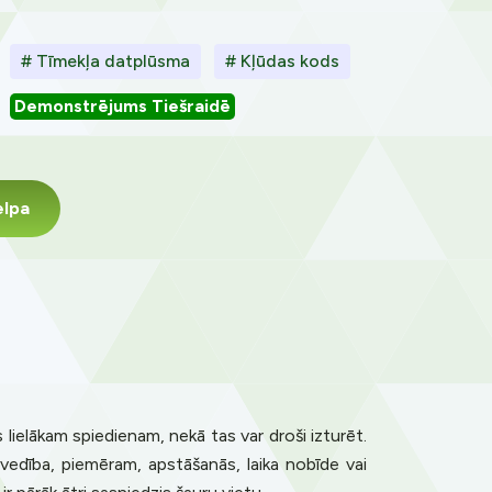
# Tīmekļa datplūsma
# Kļūdas kods
Demonstrējums Tiešraidē
elpa
 lielākam spiedienam, nekā tas var droši izturēt.
vedība, piemēram, apstāšanās, laika nobīde vai