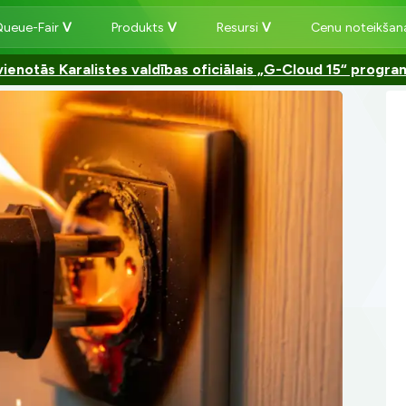
Queue-Fair
Produkts
Resursi
Cenu noteikša
ienotās Karalistes valdības oficiālais „G-Cloud 15“ progr