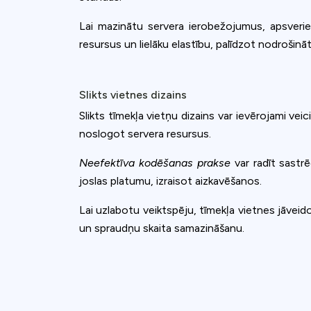
Lai mazinātu servera ierobežojumus, apsverie
resursus un lielāku elastību, palīdzot nodrošin
Slikts vietnes dizains
Slikts tīmekļa vietņu dizains var ievērojami veic
noslogot servera resursus.
Neefektīva kodēšanas prakse
var radīt sastrē
joslas platumu, izraisot aizkavēšanos.
Lai uzlabotu veiktspēju, tīmekļa vietnes jāvei
un spraudņu skaita samazināšanu.