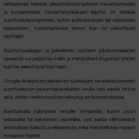
ratkaisevan tärkeää ylikuormitusongelmien havaitsemiseksi
ja korjaamiseksi. Seurantatyökalujen käyttö on tärkeää
suorituskykyongelmien, kuten pullonkaulojen tai resurssien
loppumisen, tunnistamiseksi ennen kuin ne vaikuttavat
käyttäjiin.
Kuormitusaikojen ja palvelimen vasteen johdonmukainen
seuranta voi paljastaa mallit ja mahdolliset ongelmat ennen
kuin ne vaikuttavat käyttäjiin.
Google Analyticsin kaltaisten työkalujen tai erikoistuneiden
suorituskyvyn seurantapalveluiden avulla voit saada tietoa
siitä, miten verkkosivustosi selviytyy eri kuormituksissa.
Asettamalla hälytyksiä tietyille mittareille, kuten sivun
latausaika tai palvelimen vasteaika, voit saada välittömästi
ilmoituksen kaikista poikkeamista, mikä mahdollistaa nopeat
korjaavat toimet.