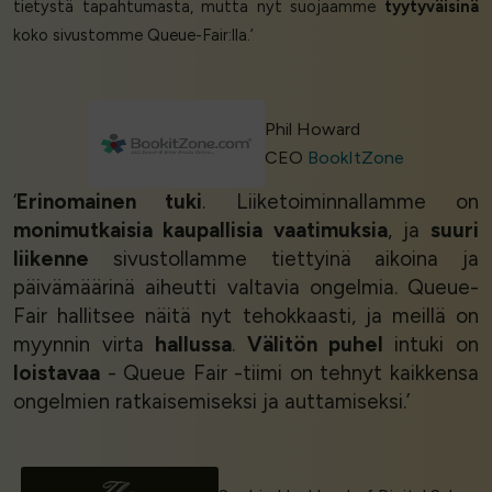
tietystä tapahtumasta, mutta nyt suojaamme
tyytyväisinä
koko sivustomme Queue-Fair:lla.’
Phil Howard
CEO
BookItZone
‘
Erinomainen tuki
. Liiketoiminnallamme on
monimutkaisia kaupallisia vaatimuksia
, ja
suuri
liikenne
sivustollamme tiettyinä aikoina ja
päivämäärinä aiheutti valtavia ongelmia. Queue-
Fair hallitsee näitä nyt tehokkaasti, ja meillä on
myynnin virta
hallussa
.
Välitön puhel
intuki on
loistavaa
- Queue Fair -tiimi on tehnyt kaikkensa
ongelmien ratkaisemiseksi ja auttamiseksi.’