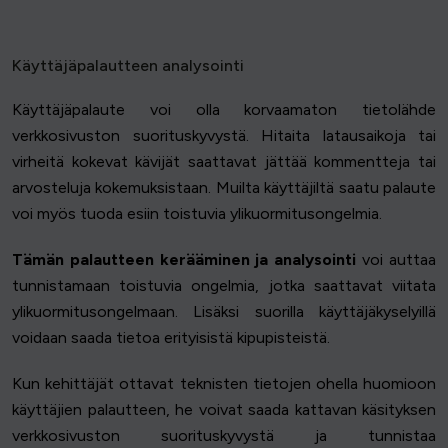
Käyttäjäpalautteen analysointi
Käyttäjäpalaute voi olla korvaamaton tietolähde
verkkosivuston suorituskyvystä. Hitaita latausaikoja tai
virheitä kokevat kävijät saattavat jättää kommentteja tai
arvosteluja kokemuksistaan. Muilta käyttäjiltä saatu palaute
voi myös tuoda esiin toistuvia ylikuormitusongelmia.
Tämän palautteen kerääminen ja analysointi
voi auttaa
tunnistamaan toistuvia ongelmia, jotka saattavat viitata
ylikuormitusongelmaan. Lisäksi suorilla käyttäjäkyselyillä
voidaan saada tietoa erityisistä kipupisteistä.
Kun kehittäjät ottavat teknisten tietojen ohella huomioon
käyttäjien palautteen, he voivat saada kattavan käsityksen
verkkosivuston suorituskyvystä ja tunnistaa