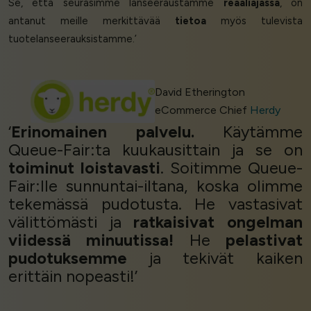
Se, että seurasimme lanseeraustamme
reaaliajassa
, on
antanut meille merkittävää
tietoa
myös tulevista
tuotelanseerauksistamme.’
David Etherington
eCommerce Chief
Herdy
‘
Erinomainen palvelu.
Käytämme
Queue-Fair:ta kuukausittain ja se on
toiminut loistavasti
. Soitimme Queue-
Fair:lle sunnuntai-iltana, koska olimme
tekemässä pudotusta. He vastasivat
välittömästi ja
ratkaisivat ongelman
viidessä minuutissa!
He
pelastivat
pudotuksemme
ja tekivät kaiken
erittäin nopeasti!’