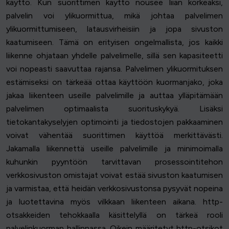
käyttö. Kun suorittimen käyttö nousee liian korkeaksi,
palvelin voi ylikuormittua, mikä johtaa palvelimen
ylikuormittumiseen, latausvirheisiin ja jopa sivuston
kaatumiseen. Tämä on erityisen ongelmallista, jos kaikki
liikenne ohjataan yhdelle palvelimelle, sillä sen kapasiteetti
voi nopeasti saavuttaa rajansa. Palvelimen ylikuormituksen
estämiseksi on tärkeää ottaa käyttöön kuormanjako, joka
jakaa liikenteen useille palvelimille ja auttaa ylläpitämään
palvelimen optimaalista suorituskykyä. Lisäksi
tietokantakyselyjen optimointi ja tiedostojen pakkaaminen
voivat vähentää suorittimen käyttöä merkittävästi.
Jakamalla liikennettä useille palvelimille ja minimoimalla
kuhunkin pyyntöön tarvittavan prosessointitehon
verkkosivuston omistajat voivat estää sivuston kaatumisen
ja varmistaa, että heidän verkkosivustonsa pysyvät nopeina
ja luotettavina myös vilkkaan liikenteen aikana. http-
otsakkeiden tehokkaalla käsittelyllä on tärkeä rooli
palvelinkuorman hallinnassa. Oikein määritetyt http-otsikot