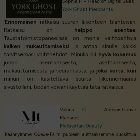
Sophie H - Head of Digital Sales
York Ghost Merchants
‘
Erinomainen
ratkaisu suuren liikenteen tilanteisiin.
Ratkaisu on
helppo asentaa
.
Taustatoimistopaneelissa on monia vaihtoehtoja
kaiken mukauttamiseksi
ja antaa sinulle kaikki
tarvitsemasi vaihtoehdot. Minulla oli
hyvä kokemus
jonon asentamisesta, asettamisesta,
mukauttamisesta ja seurannasta, ja
joka kerta, kun
minun on käsiteltävä suurta liikennemäärää
sivustollani, tiedän voivani käyttää tätä ratkaisua.’
Valeria C - Administrative
Manager
Melissatani Beauty
‘Käännyimme Queue-Fair:n puoleen auttaaksemme suosittua