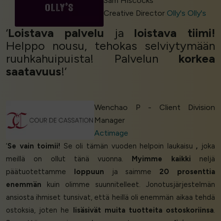
Sam Hiscocks
Creative Director
Olly's Olly's
‘
Loistava palvelu
ja
loistava tiimi!
Helppo nousu, tehokas selviytymään
ruuhkahuipuista! Palvelun
korkea
saatavuus
!’
Wenchao P - Client Division
Manager
Actimage
‘
Se vain toimii!
Se oli tämän vuoden helpoin laukaisu
,
joka
meillä on ollut tänä vuonna.
Myimme kaikki
neljä
päätuotettamme
loppuun
ja saimme
20 prosenttia
enemmän
kuin olimme suunnitelleet. Jonotusjärjestelmän
ansiosta ihmiset tunsivat, että heillä oli enemmän aikaa tehdä
ostoksia, joten he
lisäsivät muita tuotteita ostoskoriinsa
.