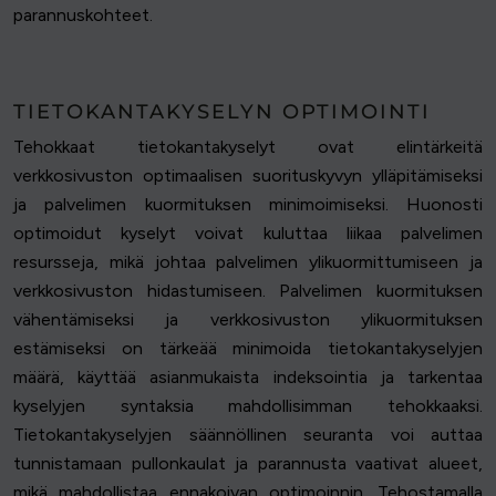
parannuskohteet.
TIETOKANTAKYSELYN OPTIMOINTI
Tehokkaat tietokantakyselyt ovat elintärkeitä
verkkosivuston optimaalisen suorituskyvyn ylläpitämiseksi
ja palvelimen kuormituksen minimoimiseksi. Huonosti
optimoidut kyselyt voivat kuluttaa liikaa palvelimen
resursseja, mikä johtaa palvelimen ylikuormittumiseen ja
verkkosivuston hidastumiseen. Palvelimen kuormituksen
vähentämiseksi ja verkkosivuston ylikuormituksen
estämiseksi on tärkeää minimoida tietokantakyselyjen
määrä, käyttää asianmukaista indeksointia ja tarkentaa
kyselyjen syntaksia mahdollisimman tehokkaaksi.
Tietokantakyselyjen säännöllinen seuranta voi auttaa
tunnistamaan pullonkaulat ja parannusta vaativat alueet,
mikä mahdollistaa ennakoivan optimoinnin. Tehostamalla