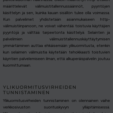
määrittelevät välimuistitallennussäännöt, pyyntöjen
käsittelyn ja sen, kuinka kauan sisällön tulee olla voimassa.
Kun palvelimet yhdistetään asianmukaiseen http-
välimuistiinpanoon, ne voivat vähentää toistuvia käyttäjien
pyyntöjä ja välttää tarpeetonta käsittelyä. Selainten ja
palvelimien välimuistitallennuskäyttäytymisen
ymmärtäminen auttaa ehkäisemään ylikuormitusta, etenkin
kun selaimen välimuistia käytetään tehokkaasti toistuvien
käyntien palvelemiseen ilman, että alkuperäispalvelin joutuu
kuormittumaan.
YLIKUORMITUSVIRHEIDEN
TUNNISTAMINEN
Ylikuormitusvirheiden tunnistaminen on olennainen vaihe
verkkosivuston suorituskyvyn ylläpitämisessä.