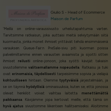
Giulio S - Head of Ecommerce
Maison de Parfum
‘Meillä on online-varaussivusto urheilutapahtumia varten.
Tarvitsimme ratkaisun, joka auttaisi meitä selviytymään siitä
kuormasta, jonka monet ihmiset yrittävät tehdä ensimmäisenä
varauksen. Queue-Fair:n PreSale-sivu piti kuorman poissa
palvelimiltamme ennen varausten avaamista ja sijoitti sitten
ihmiset
reilusti
online-jonoon, joka syötti kävijät takaisin
sivustollemme
valitsemallamme nopeudella
. Ratkaisu ja tuki
ovat
erinomaisia, täydellisesti
tarpeisiimme sopivia ja vieläpä
kohtuulliseen
hintaan. Olemme
tyytyväisiä
järjestelmään, ja
se on täynnä
hyödyllisiä
ominaisuuksia, kuten se, että jonossa
olevat henkilöt voivat vaihtaa laitetta
menettämättä
paikkaansa
. Kävijämme jopa kertovat meille, että tämä on
hyvä ajatus
sivustomme liikenteen hallitsemiseksi. Aloitimme