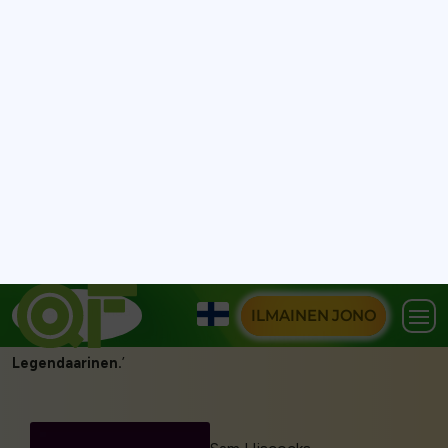
aikana.’
Settings
Juan Daniel A - CEO
Accept
Meet2Go
‘
Loistavaa.
Minulla oli uneton yö, kun pelkäsin, että
verkkosivusto
kaatuu
jälleen sen jälkeen, kun yritimme viimeksi
toteuttaa suosittua kampanjaamme ilman Queue-Fair:ta. Olen
niin iloinen
, että löysin ratkaisunne. Kiitos
reagointikyvystänne
- arvostan suuresti sitä, että saitte
tämän toimimaan
alle
päivässä, ja se
toimi täydellisesti
.
Mahtavaa. Ihanaa tavaraa. Kultainen. Kiitos vielä kerran; tämä
merkitsee minulle todella paljon. Aion
nukkua hyvin
tänä yönä.
Legendaarinen.
’