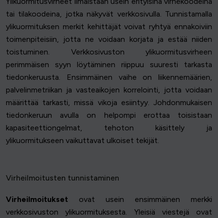
Ylikuormitusvirheet ilmaistaan usein erityisinä virhekoodeina
tai tilakoodeina, jotka näkyvät verkkosivulla. Tunnistamalla
ylikuormituksen merkit kehittäjät voivat ryhtyä ennakoiviin
toimenpiteisiin, jotta ne voidaan korjata ja estää niiden
toistuminen. Verkkosivuston ylikuormitusvirheen
perimmäisen syyn löytäminen riippuu suuresti tarkasta
tiedonkeruusta. Ensimmäinen vaihe on liikennemäärien,
palvelinmetriikan ja vasteaikojen korrelointi, jotta voidaan
määrittää tarkasti, missä vikoja esiintyy. Johdonmukaisen
tiedonkeruun avulla on helpompi erottaa toisistaan
kapasiteettiongelmat, tehoton käsittely ja
ylikuormitukseen vaikuttavat ulkoiset tekijät.
Virheilmoitusten tunnistaminen
Virheilmoitukset
ovat usein ensimmäinen merkki
verkkosivuston ylikuormituksesta. Yleisiä viestejä ovat