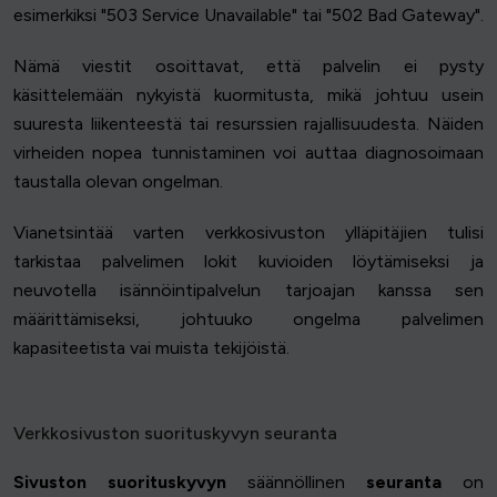
esimerkiksi "503 Service Unavailable" tai "502 Bad Gateway".
Nämä viestit osoittavat, että palvelin ei pysty
käsittelemään nykyistä kuormitusta, mikä johtuu usein
suuresta liikenteestä tai resurssien rajallisuudesta. Näiden
virheiden nopea tunnistaminen voi auttaa diagnosoimaan
taustalla olevan ongelman.
Vianetsintää varten verkkosivuston ylläpitäjien tulisi
tarkistaa palvelimen lokit kuvioiden löytämiseksi ja
neuvotella isännöintipalvelun tarjoajan kanssa sen
määrittämiseksi, johtuuko ongelma palvelimen
kapasiteetista vai muista tekijöistä.
Verkkosivuston suorituskyvyn seuranta
Sivuston suorituskyvyn
säännöllinen
seuranta
on