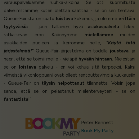
varauspalveluamme ruuhka-aikoina. Se otti kuormitusta
palvelimiltamme, kuten olettaa saattaa - se on sen tehtävä.
Queue-Fair:sta on saatu
loistava
kokemus, ja olemme
erittäin
tyytyväisiä
- juuri tällainen hyvä
asiakaspalvelu
tekee
ratkaisevan eron. Käännymme
mielellämme
muiden
asiakkaiden puoleen ja kerromme heille,
"Käytä tätä
järjestelmää!"
Queue-Fair-järjestelmä on todella
joustava
, ja
näen, että se toimii meille - vieläpä
hyvään hintaan
. Mielestäni
se on
loistava
palvelu - en voi kehua sitä tarpeeksi. Kaksi
viimeistä viikonloppuani ovat olleet rentouttavimpia kuukausiin
- Queue-Fair on
täysin helpottanut
tilannetta. Voisin jopa
sanoa, että se on pelastanut mielenterveyteni - se on
fantastista
!’
Peter Bennett
Book My Party