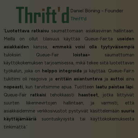
Daniel Böning - Founder
Thrift'd
‘
Luotettava ratkaisu
saumattomaan asiakasvirran hallintaan.
Meillä on ollut tilaisuus käyttää Queue-Fair:ta
useiden
asiakkaiden
kanssa,
emmekä voisi olla tyytyväisempiä
tuloksiin. Queue-Fair
loistaa>
saumattoman
käyttökokemuksen tarjoamisessa, mikä tekee siitä luotettavan
työkalun, joka on
helppo integroida
ja käyttää. Queue-Fair:n
tukitiimi oli reagoiva ja
erittäin asiantunteva
ja
auttoi
aina
nopeasti
, kun tarvitsimme apua. Tuotteen
laatu paistaa läpi
.
Queue-Fair
ratkaisi
tehokkaasti
haasteet
, jotka liittyivät
suurten liikennevirtojen hallintaan, ja varmisti, että
asiakkaidemme verkkosivustot pystyivät käsittelemään
suuria
käyttäjämääriä
suorituskyvystä tai käyttökokemuksesta
tinkimättä.’