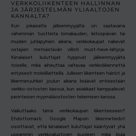
VERKKOLIIKENTEEN HALLINNAN
JA JÄRJESTELMÄN YLIAALTOJEN
KANNALTA?
Kun jokaiselta jälleenmyyjältä on saatavana
vähemmän tuotteita lomakauden, kiitospäivän tai
muiden juhlapyhien aikana, verkkokaupat näkevät
ostajien metsästävän villisti must-have-lahjoja.
Kiinalaiset kuluttajat hyppivät jälleenmyyjältä
toiselle, mikä aiheuttaa valtavaa verkkoliikennettä
erityisesti mobiililaitteilla. Julkisen liikenteen häiriöt ja
liikenneruuhkat joulun aikana lisäävät entisestään
verkko-ostosten kasvua, kun asiakkaat kamppailevat
perinteisen myymäläostosten tekemisen kanssa.
Vaikuttaako tämä verkkokaupan liikenteeseen?
Ehdottomasti. Google Mapsin liikennetiedot
osoittavat, että kiinalaiset kuluttajat kääntyvät yhä
useammin verkkoalustojen puoleen, mikä lisää