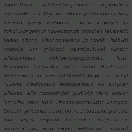
kuormittivat vähittäiskauppiaiden digitaalista
infrastruktuuria. Nyt, kun elämä palaa normaaliksi,
kysyntä pysyy korkeana, mutta kuljetus- ja
toimitusongelmat vaikeuttavat ostosten tekemistä
joulun aikana. Liikenneruuhkat ja häiriöt lisäävät
paineita, kun yritykset valmistautuvat vuoden
vilkkaimpaan verkkokauppapäivään. Ison-
Britannian keskeisillä teillä, kuten Heathrow'n
lentoaseman ja Liverpool Streetin lähellä, on jo nyt
ruuhkia. Heathrow'n lentoasemalla on erityisen
vilkasta, sillä matkustajat pyrkivät viime hetken
lennoille, mikä lisää liikennekuormitusta. Liverpool
Streetin ympärillä olevat tiet ruuhkautuvat pahasti,
kun ostajat saapuvat kaupunkiin. Yritysten on
varmistettava, että niiden verkkosivut pystyvät