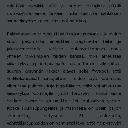
edeltävä paniikki, sillä yli puolet ostajista jättää
ostoksensa viime tinkaan, mikä rasittaa sähköisen
kaupankäynnin järjestelmiä entisestään.
Pakomatkat ovat merkittävä osa joulusesonkia, ja joulun
suuri pakomatka aiheuttaa lisäpaineita teille ja
jakeluverkostoille. Vilkkain joulunviettopäivä osuu
yhteen vilkkaimpien teiden kanssa, mikä aiheuttaa
viivästyksiä ja pidempiä matka-aikoja. Tämän lisäksi pitkät
suuren kysynnän jaksot ajavat sekä fyysiset että
verkkokauppiaat äärirajoilleen. Teiden täysi kuormitus
aiheuttaa pullonkauloja logistiikkaan, mikä voi aiheuttaa
viivästyksiä kuluttajille, jotka haluavat hankkia viime
hetken tavaroita jouluaattoa tai joulupäivää varten.
Koska suurkaupungeissa ja maanteillä on usein paljon
liikennettä, erityisesti 21. joulukuuta,
vähittäiskauppiaiden on varmistettava, että ne pystyvät