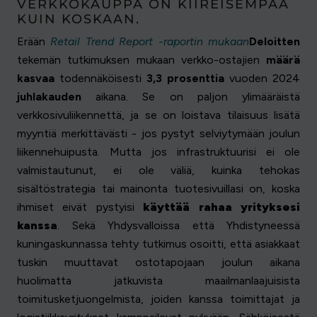
VERKKOKAUPPA ON KIIREISEMPÄÄ
KUIN KOSKAAN.
Erään
Retail Trend Report -raportin mukaan
Deloitten
tekemän tutkimuksen mukaan verkko-ostajien
määrä
kasvaa
todennäköisesti
3,3 prosenttia
vuoden 2024
juhlakauden
aikana. Se on paljon ylimääräistä
verkkosivuliikennettä, ja se on loistava tilaisuus lisätä
myyntiä merkittävästi - jos pystyt selviytymään joulun
liikennehuipusta. Mutta jos infrastruktuurisi ei ole
valmistautunut, ei ole väliä, kuinka tehokas
sisältöstrategia tai mainonta tuotesivuillasi on, koska
ihmiset eivät pystyisi
käyttää rahaa yrityksesi
kanssa
. Sekä Yhdysvalloissa että Yhdistyneessä
kuningaskunnassa tehty tutkimus osoitti, että asiakkaat
tuskin muuttavat ostotapojaan joulun aikana
huolimatta jatkuvista maailmanlaajuisista
toimitusketjuongelmista, joiden kanssa toimittajat ja