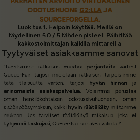
PARHAITEN ARVIOITU VIRTUAALINEN
ODOTUSHUONE
G2:LLA
JA
SOURCEFORGELLA
.
Luokitus 1. Helpoin käyttää. Meillä on
täydellinen 5.0 / 5 tähden pisteet. Päihittää
kakkostoimittajan kaikilla mittareilla.
Tyytyväiset asiakkaamme
sanovat
‘Tarvitsimme ratkaisun
mustaa perjantaita
varten!
Queue-Fair tarjosi mielellään ratkaisun tarpeisiimme
tätä tilaisuutta varten, tarjosi
hyvän hinnan
ja
erinomaista asiakaspalvelua
. Voisimme perustaa
oman henkilökohtaisen odotussivuhuoneen, oman
sisäänpääsymaksun, kaikki
hyvin räätälöity
mittamme
mukaan. Jos tarvitset räätälöityä ratkaisua, joka
ei
tyhjennä taskujasi
, Queue-Fair on oikea valinta
!
’