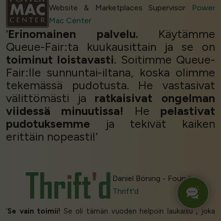
Website & Marketplaces Supervisor
Power
Mac Center
‘
Erinomainen palvelu.
Käytämme
Queue-Fair:ta kuukausittain ja se on
toiminut loistavasti
. Soitimme Queue-
Fair:lle sunnuntai-iltana, koska olimme
tekemässä pudotusta. He vastasivat
välittömästi ja
ratkaisivat ongelman
viidessä minuutissa!
He
pelastivat
pudotuksemme
ja tekivät kaiken
erittäin nopeasti!’
Daniel Böning - Founder
Thrift'd
‘
Se vain toimii!
Se oli tämän vuoden helpoin laukaisu
,
joka