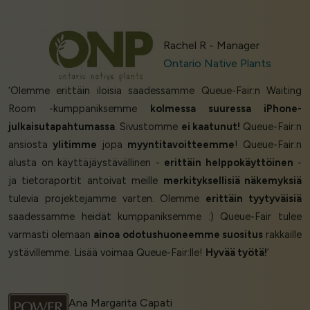
Rachel R - Manager
Ontario Native Plants
‘Olemme erittäin iloisia saadessamme Queue-Fair:n Waiting
Room -kumppaniksemme
kolmessa suuressa iPhone-
julkaisutapahtumassa
. Sivustomme
ei kaatunut!
Queue-Fair:n
ansiosta
ylitimme
jopa
myyntitavoitteemme
! Queue-Fair:n
alusta on käyttäjäystävällinen -
erittäin helppokäyttöinen
-
ja tietoraportit antoivat meille
merkityksellisiä näkemyksiä
tulevia projektejamme varten. Olemme
erittäin tyytyväisiä
saadessamme heidät kumppaniksemme :) Queue-Fair tulee
varmasti olemaan
ainoa odotushuoneemme suositus
rakkaille
ystävillemme. Lisää voimaa Queue-Fair:lle!
Hyvää työtä!
’
Ana Margarita Capati