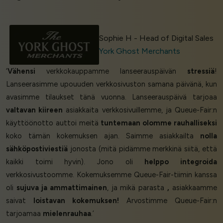
Sophie H - Head of Digital Sales
York Ghost Merchants
‘
Vähensi
verkkokauppamme lanseerauspäivän
stressiä
!
Lanseerasimme upouuden verkkosivuston samana päivänä, kun
avasimme tilaukset tänä vuonna. Lanseerauspäivä tarjoaa
valtavan kiireen
asiakkaita verkkosivuillemme, ja Queue-Fair:n
käyttöönotto auttoi meitä
tuntemaan olomme rauhalliseksi
koko tämän kokemuksen ajan. Saimme asiakkailta
nolla
sähköpostiviestiä
jonosta (mitä pidämme merkkinä siitä, että
kaikki toimi hyvin). Jono oli
helppo integroida
verkkosivustoomme. Kokemuksemme Queue-Fair-tiimin kanssa
oli
sujuva ja ammattimainen
, ja mikä parasta
,
asiakkaamme
saivat
loistavan kokemuksen!
Arvostimme Queue-Fair:n
tarjoamaa
mielenrauhaa
.’