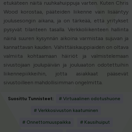
etukäteen näitä ruuhkahuippuja varten. Kuten Chris
Wood korostaa, pääteiden liikenne vain lisääntyy
joulusesongin aikana, ja on tärkeää, että yritykset
pysyvät tilanteen tasalla. Verkkoliikenteen hallinta
näinä suuren kysynnän aikoina varmistaa sujuvan ja
kannattavan kauden. Vähittäiskauppiaiden on oltava
valmiita kohtaamaan häiriöt ja valmistelemaan
sivustojaan joulupäivän ja jouluaaton odotettuihin
liikennepiikkeihin, jotta asiakkaat pääsevät
sivustoilleen mahdollisimman ongelmitta.
Suosittu Tunnisteet:
# Virtuaalinen odotushuone
# Verkkosivuston kaatuminen
# Onnettomuuspaikka
# Kausihuiput