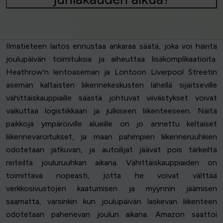
Ilmatieteen laitos ennustaa ankaraa säätä, joka voi häiritä
joulupäivän toimituksia ja aiheuttaa lisäkomplikaatioita.
Heathrow'n lentoaseman ja Lontoon Liverpool Streetin
aseman kaltaisten liikennekeskusten lähellä sijaitseville
vähittäiskauppiaille säästä johtuvat viivästykset voivat
vaikuttaa logistiikkaan ja julkiseen liikenteeseen. Näitä
paikkoja ympäröiville alueille on jo annettu keltaiset
liikennevaroitukset, ja maan pahimpien liikenneruuhkien
odotetaan jatkuvan, ja autoilijat jäävät pois tärkeiltä
reiteiltä jouluruuhkan aikana. Vähittäiskauppiaiden on
toimittava nopeasti, jotta he voivat välttää
verkkosivustojen kaatumisen ja myynnin jäämisen
saamatta, varsinkin kun joulupäivän laskevan liikenteen
odotetaan pahenevan joulun aikana. Amazon saattoi