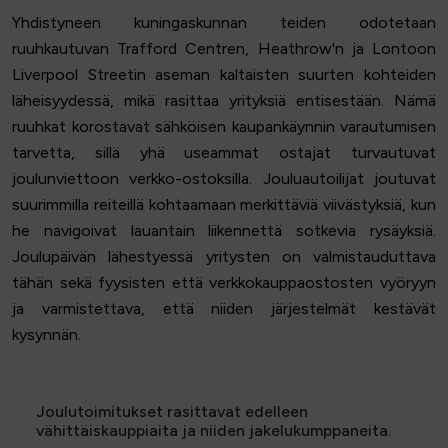
Yhdistyneen kuningaskunnan teiden odotetaan
ruuhkautuvan Trafford Centren, Heathrow'n ja Lontoon
Liverpool Streetin aseman kaltaisten suurten kohteiden
läheisyydessä, mikä rasittaa yrityksiä entisestään. Nämä
ruuhkat korostavat sähköisen kaupankäynnin varautumisen
tarvetta, sillä yhä useammat ostajat turvautuvat
joulunviettoon verkko-ostoksilla. Jouluautoilijat joutuvat
suurimmilla reiteillä kohtaamaan merkittäviä viivästyksiä, kun
he navigoivat lauantain liikennettä sotkevia rysäyksiä.
Joulupäivän lähestyessä yritysten on valmistauduttava
tähän sekä fyysisten että verkkokauppaostosten vyöryyn
ja varmistettava, että niiden järjestelmät kestävät
kysynnän.
Joulutoimitukset rasittavat edelleen
vähittäiskauppiaita ja niiden jakelukumppaneita.