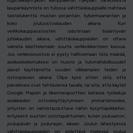
logistiikkayritykset kamppailevat nykyään. Sähköisestä
kaupankäynnistä on tulossa vähittäiskauppiaille mahtava
taistelukenttä mustan perjantain, kybermaanantain ja
koko jouluostoskauden aikana. Kun
verkkokauppaostosten odotetaan lisääntyvän
juhlakauden aikana, vähittäiskauppiaiden on oltava
valmiita käsittelemään suurta verkkoliikenteen kasvua.
Jos verkkosivustosi ei pysty hallitsemaan tätä määrää,
asiakaskokemuksesi on huono ja tulomahdollisuudet
jäävät käyttämättä vuoden vilkkaimpien teiden ja
ostospäivien aikana. Olipa kyse sitten siitä, että
palvelimesi ovat tehtäviensä tasalla, tai siitä, että käytät
Google Mapsin ja liikenneraporttien kaltaisia työkaluja
asiakkaiden ostoskäyttäytymisen ymmärtämiseksi,
yritysten on valmistauduttava näihin kysyntäpiikkeihin,
erityisesti suurten ostotapahtumien, kuten jouluaaton,
joulupäivän ja joulunajan, aikaan. Joulun lähestyessä
vähittäiskauppiaiden on pidettävä mielessä joulua