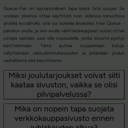
Queue-Fair on käytännöllinen tapa lisätä tätä suojaa. Se
voidaan yleensä ottaa käyttöön noin viidessä minuutissa
yhdellä koodirivillä, sitä voi kokeilla ilmaiseksi Free Queue -
palvelun avulla, ja sen avulla vähittäiskauppiaat voivat ottaa
ostajia vastaan juuri sillä nopeudella, jonka sivusto pystyy
käsittelemään. Tämä auttaa suojaamaan tuloja,
säilyttämään oikeudenmukaisuuden ja pitämään joulun
rauhallisena eikä kaoottisena.
Miksi joulutarjoukset voivat silti
kaataa sivuston, vaikka se olisi
pilvipalvelussa?
Mikä on nopein tapa suojata
verkkokauppasivusto ennen
juhlakauden alkua?