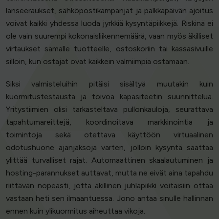
lanseeraukset, sähköpostikampanjat ja palkkapäivän ajoitus
voivat kaikki yhdessä luoda jyrkkiä kysyntäpiikkejä. Riskinä ei
ole vain suurempi kokonaisliikennemäärä, vaan myös äkilliset
virtaukset samalle tuotteelle, ostoskoriin tai kassasivuille
silloin, kun ostajat ovat kaikkein valmiimpia ostamaan.
Siksi valmisteluihin pitäisi sisältyä muutakin kuin
kuormitustestausta ja toivoa kapasiteetin suunnittelua.
Yritystiimien olisi tarkasteltava pullonkauloja, seurattava
tapahtumareittejä, koordinoitava markkinointia ja
toimintoja sekä otettava käyttöön virtuaalinen
odotushuone ajanjaksoja varten, jolloin kysyntä saattaa
ylittää turvalliset rajat. Automaattinen skaalautuminen ja
hosting-parannukset auttavat, mutta ne eivät aina tapahdu
riittävän nopeasti, jotta äkillinen juhlapiikki voitaisiin ottaa
vastaan heti sen ilmaantuessa. Jono antaa sinulle hallinnan
ennen kuin ylikuormitus aiheuttaa vikoja.