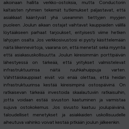
aikoinaan hallita verkko-ostoksia, mutta Conductorin
kaltaisten ryhmien tekemät tutkimukset paljastavat, että
asiakkaat kääntyvät yhä useammin tiettyjen myyjien
puoleen. Joulun aikaan ostajat vaihtavat kauppiaiden välillä
löytääkseen parhaat tarjoukset, erityisesti viime hetken
lahjojen osalta. Jos verkkosivustosi ei pysty käsittelemään
näitä liikennevirtoja, vaarana on, että menetät sekä myyntiä
että asiakasuskollisuutta. Joulun kiireisimmän porttipäivän
lähestyessä on tärkeää, että yritykset valmistelevat
infrastruktuurinsa näitä ruuhkahuippuja varten.
Vähittäiskauppiaat eivät voi enää olettaa, että heidän
infrastruktuurinsa kestää kiireisimpinä ostospäivinä. On
ratkaisevan tärkeää investoida skaalautuviin ratkaisuihin,
jotta voidaan estää sivuston kaatuminen ja varmistaa
sujuva ostokokemus. Jos sivusto kaatuu joulupäivänä,
taloudelliset menetykset ja asiakkaiden uskollisuudelle
aiheutuva vahinko voivat kestää pitkään joulun jälkeenkin.