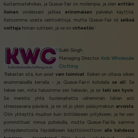
kustannustehokas, ja Queue-Fair on molempia, ja olen
erittäin
iloinen
voidessani jatkaa
erinomaisen
palvelun käyttöä.
Katsoimme useita vaihtoehtoja, mutta Queue-Fair oli
selkeä
voittaja
hinnan suhteen, ja se on
virheetön
.’
Sukh Singh
Managing Director
Kids Wholesale
Clothing
‘Rakastan sitä, kun asiat
vain toimivat
. Kaiken on oltava oikein
ensimmäisellä kerralla - ja Queue-Fair:n kohdalla
se oli
! Se
tekee sen, mitä halusimme sen tekevän, ja se
teki sen hyvin
.
Se merkitsi yhtä huolenaihetta vähemmän tähän asti
stressaavana päivänä, ja se oli jo yksin pääsymaksun
arvoista
.
Otin yhteyttä muuhun kuin brittiläiseen yritykseen, ja he vain
pommittivat minua puheluilla, mutta Queue-Fair:lla saimme
yhteydenotosta täydelliseen käyttöönottoon
alle kahdessa