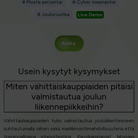
# Musta perjantai
# Cyber maanantai
# Jouluruuhka
Live Demo
Aloita
Usein kysytyt kysymykset
Miten vähittäiskauppiaiden pitäisi
valmistautua joulun
liikennepiikkeihin?
Vähittäiskauppiaiden tulisi valmistautua joululiikenteeseen
suhtautumalla siihen sekä markkinointimahdollisuutena että
toiminnallisena stressitestinä. Kausikampanjat, lahjojen