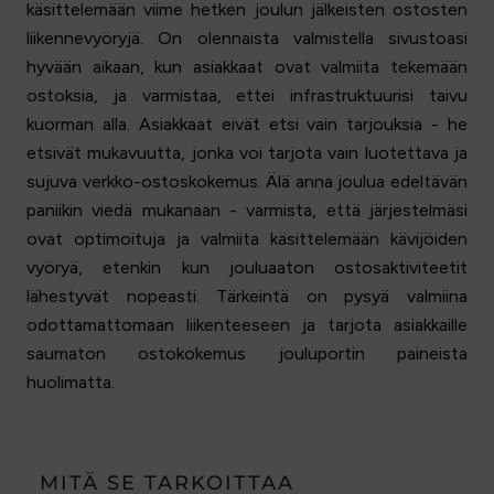
käsittelemään viime hetken joulun jälkeisten ostosten
liikennevyöryjä. On olennaista valmistella sivustoasi
hyvään aikaan, kun asiakkaat ovat valmiita tekemään
ostoksia, ja varmistaa, ettei infrastruktuurisi taivu
kuorman alla. Asiakkaat eivät etsi vain tarjouksia - he
etsivät mukavuutta, jonka voi tarjota vain luotettava ja
sujuva verkko-ostoskokemus. Älä anna joulua edeltävän
paniikin viedä mukanaan - varmista, että järjestelmäsi
ovat optimoituja ja valmiita käsittelemään kävijöiden
vyöryä, etenkin kun jouluaaton ostosaktiviteetit
lähestyvät nopeasti. Tärkeintä on pysyä valmiina
odottamattomaan liikenteeseen ja tarjota asiakkaille
saumaton ostokokemus jouluportin paineista
huolimatta.
MITÄ SE TARKOITTAA