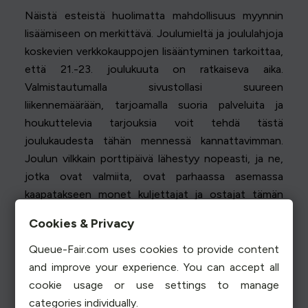
Näistä esteistä huolimatta mahdollisuus myynnin
lisäämiseen on merkittävä. Joulumieltä ja joululahjoja
koskevien verkkokauppojen lisääntyminen tarkoittaa,
että 21.-23. joulukuuta on ratkaiseva aika.
Valmistautumalla sivustollasi suureen
liikennemäärään, tarjoamalla suoria palveluita ja
houkuttelevia tarjouksia voit tehdä tästä
joulukaudesta tähän mennessä kannattavimman.
Joulun vilkkain porttipäivä lähestyy nopeasti, ja ne,
jotka ovat valmiita, ovat parhaassa asemassa
kaapatakseen monet kuljettajat ja ostajat tämän
juhlallisen matkan aikana.
Cookies & Privacy
Queue-Fair.com uses cookies to provide content
and improve your experience. You can accept all
cookie usage or use settings to manage
categories individually.