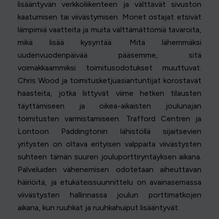
lisääntyvän verkkoliikenteen ja välttävät sivuston
kaatumisen tai viivästymisen. Monet ostajat etsivät
lämpimiä vaatteita ja muita välttämättömiä tavaroita,
mikä lisää kysyntää. Mitä lähemmäksi
uudenvuodenpäivää pääsemme, sitä
voimakkaammiksi toimitusodotukset muuttuvat.
Chris Wood ja toimitusketjuasiantuntijat korostavat
haasteita, jotka liittyvät viime hetken tilausten
täyttämiseen ja oikea-aikaisten joulunajan
toimitusten varmistamiseen. Trafford Centren ja
Lontoon Paddingtonin lähistöllä sijaitsevien
yritysten on oltava erityisen valppaita viivästysten
suhteen tämän suuren jouluporttiryntäyksen aikana.
Palveluiden vähenemisen odotetaan aiheuttavan
häiriöitä, ja etukäteissuunnittelu on avainasemassa
viivästysten hallinnassa joulun porttimatkojen
aikana, kun ruuhkat ja ruuhkahuiput lisääntyvät.