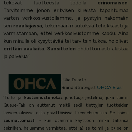
tekevät tuotteesta todella
erinomaisen
.
Tarvitsimme jonon erityisen kiireistä tapahtumaa
varten verkkosivustollamme, ja pystyin näkemään
sen
reaaliajassa
, tekemään muutoksia tehokkaasti ja
varmistamaan, ettei verkkosivustomme kaadu. Aina
kun minulla oli kysyttävää tai tarvitsin tukea, he olivat
erittäin avuliaita
.
Suosittelen
ehdottomasti alustaa
ja palvelua.’
Júlia Duarte
Brand Strategist
OHCA Brasil
‘Turha ja
kustannustehokas
jonotusjärjestelmä, joka toimii.
Queue-Fair on auttanut meitä sekä tiettyjen tuotteiden
lanseerauksissa että päivittäisissä liikennehuipuissa. Se toimii
saumattomasti
- kun otamme käyttöön minkä tahansa
tekniikan, haluamme varmistaa, että a) se toimii ja b) se on