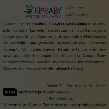
Gilad Haim
CEO
Elobaby
‘Queue Fair on
vankka
ja
käyttäjäystävällinen
ratkaisu,
jolla voidaan käsitellä odotettuja ja odottamattomia
kävijämääräpiikkejä. Opastus ja yhteydenpito tiimin kanssa
oli
erittäin miellyttävää;
kysymyksiimme vastattiin
nopeasti. On
rauhoittavaa
tietää, että voimme aina
soveltaa hallintatoimenpidettä aktivoimalla Queue Fairin
odottamattomien suurten kävijämäärien käsittelemiseksi.
Queue-Fair:n käytössä
ei ole mitään haittoja
.’
Pascal T - Director of Customer
& Innovation
MBO WebShop
‘Viestintä ja Queue-Fair:n alustan helppokäyttöisyys