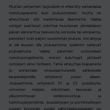
Mustan perjantain tarjouksiin ei ehkä liity samanlaisia
toimituspaineita kuin jouluostoksiin, mutta ne
aiheuttavat silti merkittävää liikennettä. Vaikka
ostajat saattavat odottaa muutaman ylimääräisen
päivän alennettua televisiota, konsolia tai vempainta,
panokset ovat paljon suuremmat jouluna. Jos lahjoja
ei ole kuusen alla jouluaattona, sydämet särkyvät
jouluaamuna. Vaikka päivittäin uutisoidaan
toimitusongelmista, monet kuluttajat jättävät
ostokset viime hetkeen. Tämä aiheuttaa lisäpaineita
jo ennestään stressaantuneelle sähköiselle
kaupankäynnille, erityisesti joulun aikaan.
Jouluaattona, erityisesti 21. ja 23. joulukuuta,
ostosten määrän odotetaan kasvavan ja
ylikuormittavan verkkosivustoja ja
toimitusjärjestelmiä. Joululahjojen ja porttimatkojen
suuren kysynnän vuoksi vähittäiskauppiaiden on