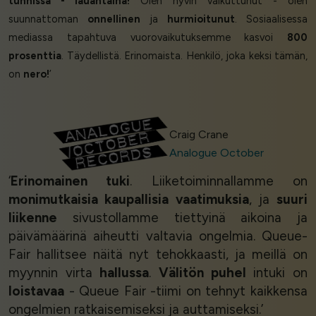
tunnissa - lauantaina!
Olen hyvin vaikuttunut - olen
suunnattoman
onnellinen
ja
hurmioitunut
. Sosiaalisessa
mediassa tapahtuva vuorovaikutuksemme kasvoi
800
prosenttia
. Täydellistä. Erinomaista. Henkilö, joka keksi tämän,
on
nero!
’
Craig Crane
Analogue October
‘
Erinomainen tuki
. Liiketoiminnallamme on
monimutkaisia kaupallisia vaatimuksia
, ja
suuri
liikenne
sivustollamme tiettyinä aikoina ja
päivämäärinä aiheutti valtavia ongelmia. Queue-
Fair hallitsee näitä nyt tehokkaasti, ja meillä on
myynnin virta
hallussa
.
Välitön puhel
intuki on
loistavaa
- Queue Fair -tiimi on tehnyt kaikkensa
ongelmien ratkaisemiseksi ja auttamiseksi.’