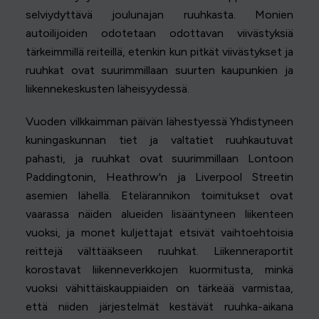
selviydyttävä joulunajan ruuhkasta. Monien
autoilijoiden odotetaan odottavan viivästyksiä
tärkeimmillä reiteillä, etenkin kun pitkät viivästykset ja
ruuhkat ovat suurimmillaan suurten kaupunkien ja
liikennekeskusten läheisyydessä.
Vuoden vilkkaimman päivän lähestyessä Yhdistyneen
kuningaskunnan tiet ja valtatiet ruuhkautuvat
pahasti, ja ruuhkat ovat suurimmillaan Lontoon
Paddingtonin, Heathrow'n ja Liverpool Streetin
asemien lähellä. Etelärannikon toimitukset ovat
vaarassa näiden alueiden lisääntyneen liikenteen
vuoksi, ja monet kuljettajat etsivät vaihtoehtoisia
reittejä välttääkseen ruuhkat. Liikenneraportit
korostavat liikenneverkkojen kuormitusta, minkä
vuoksi vähittäiskauppiaiden on tärkeää varmistaa,
että niiden järjestelmät kestävät ruuhka-aikana