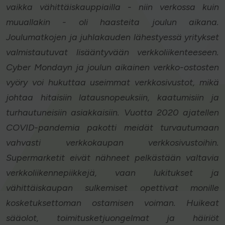
vaikka vähittäiskauppiailla - niin verkossa kuin
muuallakin - oli haasteita joulun aikana.
Joulumatkojen ja juhlakauden lähestyessä yritykset
valmistautuvat lisääntyvään verkkoliikenteeseen.
Cyber Mondayn ja joulun aikainen verkko-ostosten
vyöry voi hukuttaa useimmat verkkosivustot, mikä
johtaa hitaisiin latausnopeuksiin, kaatumisiin ja
turhautuneisiin asiakkaisiin. Vuotta 2020 ajatellen
COVID-pandemia pakotti meidät turvautumaan
vahvasti verkkokaupan verkkosivustoihin.
Supermarketit eivät nähneet pelkästään valtavia
verkkoliikennepiikkejä, vaan lukitukset ja
vähittäiskaupan sulkemiset opettivat monille
kosketuksettoman ostamisen voiman. Huikeat
sääolot, toimitusketjuongelmat ja häiriöt