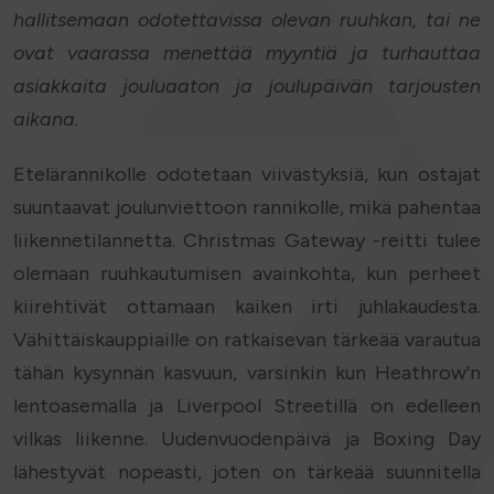
hallitsemaan odotettavissa olevan ruuhkan, tai ne
ovat vaarassa menettää myyntiä ja turhauttaa
asiakkaita jouluaaton ja joulupäivän tarjousten
aikana.
Etelärannikolle odotetaan viivästyksiä, kun ostajat
suuntaavat joulunviettoon rannikolle, mikä pahentaa
liikennetilannetta. Christmas Gateway -reitti tulee
olemaan ruuhkautumisen avainkohta, kun perheet
kiirehtivät ottamaan kaiken irti juhlakaudesta.
Vähittäiskauppiaille on ratkaisevan tärkeää varautua
tähän kysynnän kasvuun, varsinkin kun Heathrow'n
lentoasemalla ja Liverpool Streetillä on edelleen
vilkas liikenne. Uudenvuodenpäivä ja Boxing Day
lähestyvät nopeasti, joten on tärkeää suunnitella