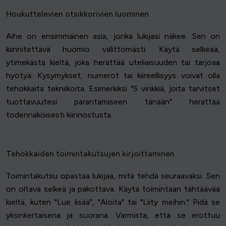
Houkuttelevien otsikkorivien luominen
Aihe on ensimmäinen asia, jonka lukijasi näkee. Sen on
kiinnitettävä huomio välittömästi. Käytä selkeää,
ytimekästä kieltä, joka herättää uteliaisuuden tai tarjoaa
hyötyä. Kysymykset, numerot tai kiireellisyys voivat olla
tehokkaita tekniikoita. Esimerkiksi "5 vinkkiä, joita tarvitset
tuottavuutesi parantamiseen tänään" herättää
todennäköisesti kiinnostusta.
Tehokkaiden toimintakutsujen kirjoittaminen
Toimintakutsu opastaa lukijaa, mitä tehdä seuraavaksi. Sen
on oltava selkeä ja pakottava. Käytä toimintaan tähtäävää
kieltä, kuten "Lue lisää", "Aloita" tai "Liity meihin." Pidä se
yksinkertaisena ja suorana. Varmista, että se erottuu