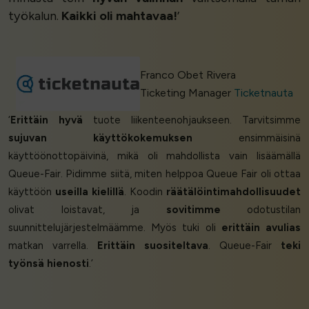
työkalun.
Kaikki oli mahtavaa!
’
Franco Obet Rivera
Ticketing Manager
Ticketnauta
‘
Erittäin hyvä
tuote liikenteenohjaukseen. Tarvitsimme
sujuvan käyttökokemuksen
ensimmäisinä
käyttöönottopäivinä, mikä oli mahdollista vain lisäämällä
Queue-Fair. Pidimme siitä, miten helppoa Queue Fair oli ottaa
käyttöön
useilla kielillä
. Koodin
räätälöintimahdollisuudet
olivat loistavat, ja
sovitimme
odotustilan
suunnittelujärjestelmäämme. Myös tuki oli
erittäin avulias
matkan varrella.
Erittäin suositeltava
. Queue-Fair
teki
työnsä hienosti
.’