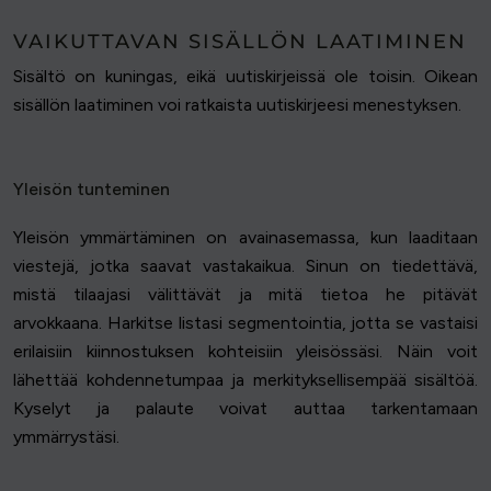
VAIKUTTAVAN SISÄLLÖN LAATIMINEN
Sisältö on kuningas, eikä uutiskirjeissä ole toisin. Oikean
sisällön laatiminen voi ratkaista uutiskirjeesi menestyksen.
Yleisön tunteminen
Yleisön ymmärtäminen on avainasemassa, kun laaditaan
viestejä, jotka saavat vastakaikua. Sinun on tiedettävä,
mistä tilaajasi välittävät ja mitä tietoa he pitävät
arvokkaana. Harkitse listasi segmentointia, jotta se vastaisi
erilaisiin kiinnostuksen kohteisiin yleisössäsi. Näin voit
lähettää kohdennetumpaa ja merkityksellisempää sisältöä.
Kyselyt ja palaute voivat auttaa tarkentamaan
ymmärrystäsi.