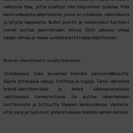
valkoista tilaa, jotta sisältösi olisi helpommin sulavaa. Pidä
kiinni selkeästä rakenteesta, jossa on otsikoita, väliotsikoita
ja lyhyitä kappaleita. Bullet pointit ja numeroidut luettelot
voivat auttaa jäsentämään tietoa. Siisti ulkoasu ohjaa
lukijan silmää ja tekee uutiskirjeestä helppokäyttöisen.
Brändi-identiteetin sisällyttäminen
Uutiskirjeesi tulisi kuvastaa brändisi persoonallisuutta.
Käytä yhtenäisiä värejä, fontteja ja logoja. Tämä vahvistaa
brändi-identiteettiäsi ja tekee sähköposteistasi
välittömästi tunnistettavia. Se auttaa rakentamaan
luottamusta ja tuttuutta tilaajien keskuudessa. Varmista,
että sävy ja tyyli ovat yhdenmukaisia brändisi äänen kanssa.