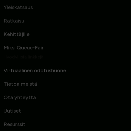
Yleiskatsaus
Ratkaisu
Kehittäjille
Miksi Queue-Fair
Hyödyllisiä linkkejä
Virtuaalinen odotushuone
Tietoa meistä
Ota yhteyttä
Uutiset
Resurssit