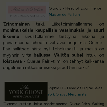
Giulio S - Head of Ecommerce
Maison de Parfum
‘
Erinomainen tuki
. Liiketoiminnallamme on
monimutkaisia kaupallisia vaatimuksia
, ja
suuri
liikenne
sivustollamme tiettyinä aikoina ja
päivämäärinä aiheutti valtavia ongelmia. Queue-
Fair hallitsee näitä nyt tehokkaasti, ja meillä on
myynnin virta
hallussa
.
Välitön puhel
intuki on
loistavaa
- Queue Fair -tiimi on tehnyt kaikkensa
ongelmien ratkaisemiseksi ja auttamiseksi.’
Sophie H - Head of Digital Sales
York Ghost Merchants
‘Olemme erittäin iloisia saadessamme Queue-Fair:n Waiting