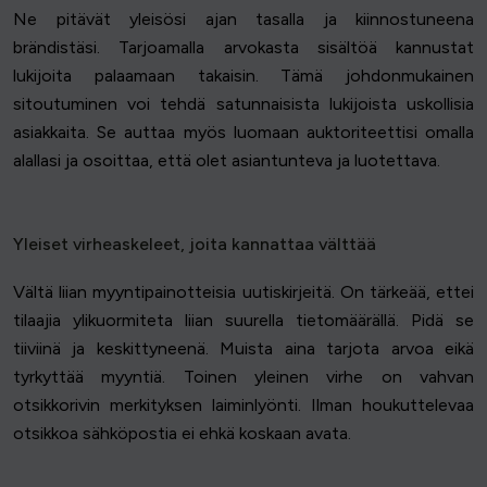
Ne pitävät yleisösi ajan tasalla ja kiinnostuneena
brändistäsi. Tarjoamalla arvokasta sisältöä kannustat
lukijoita palaamaan takaisin. Tämä johdonmukainen
sitoutuminen voi tehdä satunnaisista lukijoista uskollisia
asiakkaita. Se auttaa myös luomaan auktoriteettisi omalla
alallasi ja osoittaa, että olet asiantunteva ja luotettava.
Yleiset virheaskeleet, joita kannattaa välttää
Vältä liian myyntipainotteisia uutiskirjeitä. On tärkeää, ettei
tilaajia ylikuormiteta liian suurella tietomäärällä. Pidä se
tiiviinä ja keskittyneenä. Muista aina tarjota arvoa eikä
tyrkyttää myyntiä. Toinen yleinen virhe on vahvan
otsikkorivin merkityksen laiminlyönti. Ilman houkuttelevaa
otsikkoa sähköpostia ei ehkä koskaan avata.