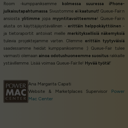
Room -kumppaniksemme
kolmessa suuressa iPhone-
julkaisutapahtumassa
. Sivustomme
ei kaatunut!
Queue-Fair:n
ansiosta
ylitimme
jopa
myyntitavoitteemme
! Queue-Fair:n
alusta on käyttäjäystävällinen -
erittäin helppokäyttöinen
-
ja tietoraportit antoivat meille
merkityksellisiä näkemyksiä
tulevia projektejamme varten. Olemme
erittäin tyytyväisiä
saadessamme heidät kumppaniksemme :) Queue-Fair tulee
varmasti olemaan
ainoa odotushuoneemme suositus
rakkaille
ystävillemme. Lisää voimaa Queue-Fair:lle!
Hyvää työtä!
’
Ana Margarita Capati
Website & Marketplaces Supervisor
Power
Mac Center