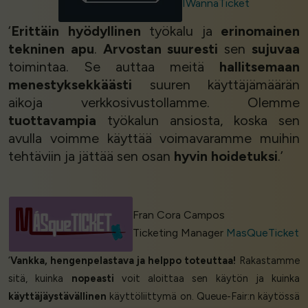
IWannaTicket
‘
Erittäin hyödyllinen
työkalu ja
erinomainen
tekninen apu
.
Arvostan suuresti
sen
sujuvaa
toimintaa. Se auttaa meitä
hallitsemaan
menestyksekkäästi
suuren käyttäjämäärän
aikoja verkkosivustollamme. Olemme
tuottavampia
työkalun ansiosta, koska sen
avulla voimme käyttää voimavaramme muihin
tehtäviin ja jättää sen osan
hyvin hoidetuksi
.’
Fran Cora Campos
Ticketing Manager
MasQueTicket
‘
Vankka, hengenpelastava ja helppo toteuttaa!
Rakastamme
sitä, kuinka
nopeasti
voit aloittaa sen käytön ja kuinka
käyttäjäystävällinen
käyttöliittymä on. Queue-Fair:n käytössä