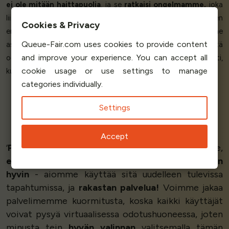
ei ole mitään haittapuolia
, ja se
ratkaisi ongelmamme,
joka
liittyy suuren liikenteen hallintaan tiettyinä hetkinä, joten
Cookies & Privacy
emme menetä yhtään myyntiä ja pidämme
Queue-Fair.com uses cookies to provide content
asiakaskokemuksen mahdollisimman hyvänä! Kaikki, mitä
and improve your experience. You can accept all
odotin ratkaisevani suuren liikenteen ongelmani, ratkaistiin heti,
cookie usage or use settings to manage
kun otin Queue-Fair:n käyttöön.’
categories individually.
Settings
Adelmo O - System Analyst
Digita
Accept
‘
Paras
odotushuone,
erittäin helppo
toteuttaa se,
erittäin hyödyllinen
!!!! Järjestelmä
toimii erittäin
hyvin
- aiomme käyttää sitä uudelleen tulevissa
tapahtumissa, ja
rakastan palvelua!
Voimme jakaa
palvelimemme kuormitusta, koska kaikki käyttäjät
voivat pysyä virtuaalisessa odotushuoneessa, joten
minusta tein
hyvän valinnan
valitsemalla tämän