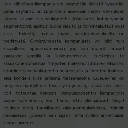
Jos sähköpostikampanja voi synnyttää äkillistä kysyntää,
paras käytäntö on suunnitella asiakkaan matka klikkauksen
jälkeen, ei vain itse sähköpostia. Aihealueet, kohderyhmän
segmentointi, ajoitus, luova sisältö ja toimintakutsut ovat
kaikki tärkeitä, mutta myös kohdekokemuksella on
merkitystä. Onnistuneesta kampanjasta voi silti tulla
kaupallinen epäonnistuminen, jos liian monet ihmiset
saapuvat kerralla ja laskeutumissivu, tuotesivu tai
kassakone romahtaa. Yritysten markkinointitiimien olisi siksi
koordinoitava sähköpostin suunnittelu ja liikenteenhallinta,
eikä kohdella niitä erillisinä tieteenaloina. Queue-Fair on
erityisen hyödyllinen tässä yhteydessä, koska sen avulla
voit toteuttaa korkean vastausprosentin kampanjoita
paljon varmemmin, kun tiedät, että ylimääräiset kävijät
voidaan pitää turvallisesti oikeudenmukaisessa, brändin
mukaisessa jonossa sen sijaan, että niiden annettaisiin
kaataa sivusto.