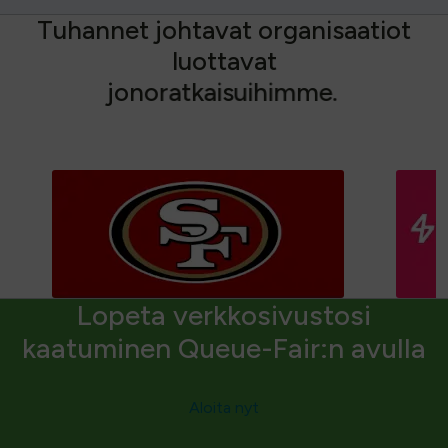
T
u
h
a
n
n
e
t
j
o
h
t
a
v
a
t
o
r
g
a
n
i
s
a
a
t
i
o
t
l
u
o
t
t
a
v
a
t
j
o
n
o
r
a
t
k
a
i
s
u
i
h
i
m
m
e
.
Lopeta verkkosivustosi
kaatuminen Queue-Fair:n avulla
Aloita nyt