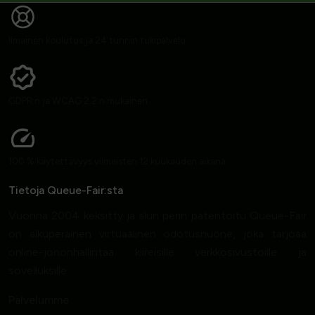
Ilmainen koulutus ja 24 tunnin tukipalvelu
GDPR:n ja WCAG 2.2:n mukainen
100 % käytettävyys viimeisten 12 kuukauden aikana
Tietoja Queue-Fair:sta
Vuonna 2004 keksitty ja alun perin patentoitu Queue-Fair
on alkuperäinen virtuaalinen odotushuone, joka tarjoaa
online-jononhallintaa kiireisille verkkosivustoille ja
sovelluksille.
Palvelumme