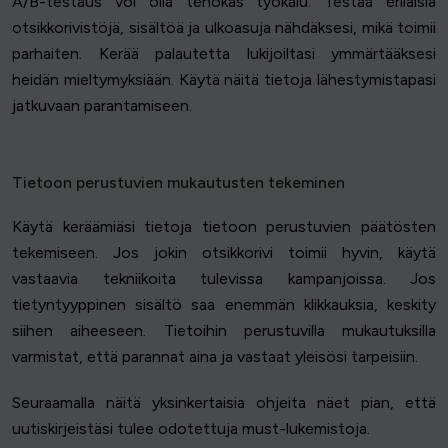
A/B-testaus voi olla tehokas työkalu. Testaa erilaisia
otsikkorivistöjä, sisältöä ja ulkoasuja nähdäksesi, mikä toimii
parhaiten. Kerää palautetta lukijoiltasi ymmärtääksesi
heidän mieltymyksiään. Käytä näitä tietoja lähestymistapasi
jatkuvaan parantamiseen.
Tietoon perustuvien mukautusten tekeminen
Käytä keräämiäsi tietoja tietoon perustuvien päätösten
tekemiseen. Jos jokin otsikkorivi toimii hyvin, käytä
vastaavia tekniikoita tulevissa kampanjoissa. Jos
tietyntyyppinen sisältö saa enemmän klikkauksia, keskity
siihen aiheeseen. Tietoihin perustuvilla mukautuksilla
varmistat, että parannat aina ja vastaat yleisösi tarpeisiin.
Seuraamalla näitä yksinkertaisia ohjeita näet pian, että
uutiskirjeistäsi tulee odotettuja must-lukemistoja.