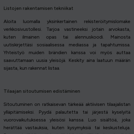
Listojen rakentamisen tekniikat
Aloita luomalla yksinkertainen rekisteröitymislomake
verkkosivustollesi. Tarjoa vastineeksi jotain arvokasta,
kuten ilmainen opas tai alennuskoodi. Mainosta
uutiskirjettäsi sosiaalisessa mediassa ja tapahtumissa.
Yhteistyö muiden brändien kanssa voi myös auttaa
saavuttamaan uusia yleisöjä. Keskity aina laatuun määrän
sijasta, kun rakennat listaa.
Tilaajan sitoutumisen edistäminen
Sitoutuminen on ratkaisevan tärkeää aktiivisen tilaajalistan
ylläpitämiseksi. Pyydä palautetta tai järjestä kyselyitä
vuorovaikutuksessa yleisösi kanssa. Luo sisältöä, joka
herättää vastauksia, kuten kysymyksiä tai keskusteluja.