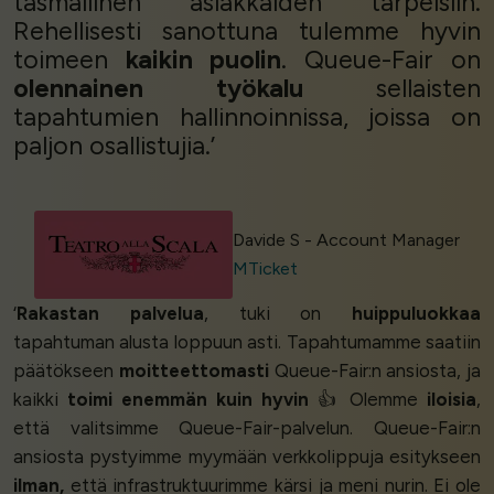
täsmällinen asiakkaiden tarpeisiin.
Rehellisesti sanottuna tulemme hyvin
toimeen
kaikin puolin
. Queue-Fair on
olennainen työkalu
sellaisten
tapahtumien hallinnoinnissa, joissa on
paljon osallistujia.’
Davide S - Account Manager
MTicket
‘
Rakastan palvelua
, tuki on
huippuluokkaa
tapahtuman alusta loppuun asti. Tapahtumamme saatiin
päätökseen
moitteettomasti
Queue-Fair:n ansiosta, ja
kaikki
toimi enemmän kuin hyvin
👍 Olemme
iloisia
,
että valitsimme Queue-Fair-palvelun. Queue-Fair:n
ansiosta pystyimme myymään verkkolippuja esitykseen
ilman,
että infrastruktuurimme kärsi ja meni nurin. Ei ole