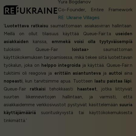
Yura Bogdanov
Co-Founder, Entire Framework
RE: Ukraine Villages
‘
Luotettava ratkaisu
saumattomaan asiakasvirran hallintaan.
Meillä on ollut tilaisuus käyttää Queue-Fair:ta
useiden
asiakkaiden
kanssa,
emmekä voisi olla tyytyväisempiä
tuloksiin. Queue-Fair
loistaa>
saumattoman
käyttökokemuksen tarjoamisessa, mikä tekee siitä luotettavan
työkalun, joka on
helppo integroida
ja käyttää. Queue-Fair:n
tukitiimi oli reagoiva ja
erittäin asiantunteva
ja
auttoi
aina
nopeasti
, kun tarvitsimme apua. Tuotteen
laatu paistaa läpi
.
Queue-Fair
ratkaisi
tehokkaasti
haasteet
, jotka liittyivät
suurten liikennevirtojen hallintaan, ja varmisti, että
asiakkaidemme verkkosivustot pystyivät käsittelemään
suuria
käyttäjämääriä
suorituskyvystä tai käyttökokemuksesta
tinkimättä.’