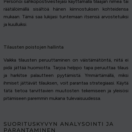
Personoi sähköpostiviestejäsi käyttämällä tilaajan nimeä tai
räätälöimällä sisältöä hänen kiinnostuksen kohteidensa
mukaan. Tämä saa lukijasi tuntemaan itsensä arvostetuiksi
ja kuulluiksi.
Tilausten poistojen hallinta
Vaikka tilausten peruuttaminen on väistämätöntä, niitä ei
pidä jättää huomiotta. Tarjoa helppo tapa peruuttaa tilaus
ja harkitse palautteen pyytämistä. Ymmärtämällä, miksi
ihmiset jättävät tilauksen, voit parantaa strategiaasi. Käytä
tätä tietoa tarvittavien muutosten tekemiseen ja yleisösi
pitämiseen paremmin mukana tulevaisuudessa.
SUORITUSKYVYN ANALYSOINTI JA
PARANTAMINEN