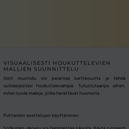
VISUAALISESTI HOUKUTTELEVIEN
MALLIEN SUUNNITTELU
Siisti muotoilu voi parantaa luettavuutta ja tehdä
uutiskirjeistäsi houkuttelevampia. Tutustutaanpa siihen,
miten luoda malleja, jotka herättävät huomiota.
Puhtaiden asettelujen käyttäminen
Sotkuinen ulkoasu voi hämmentää lukijoita. Käytä runsaasti