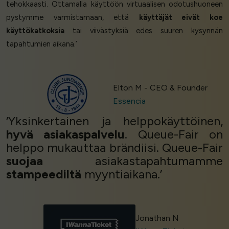
tehokkaasti. Ottamalla käyttöön virtuaalisen odotushuoneen
pystymme varmistamaan, että
käyttäjät eivät koe
käyttökatkoksia
tai viivästyksiä edes suuren kysynnän
tapahtumien aikana.’
Elton M - CEO & Founder
Essencia
‘Yksinkertainen ja helppokäyttöinen,
hyvä asiakaspalvelu
. Queue-Fair on
helppo mukauttaa brändiisi. Queue-Fair
suojaa
asiakastapahtumamme
stampeediltä
myyntiaikana.’
Jonathan N