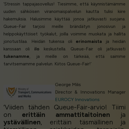
‘Stressin tappajasovellus! Tiesimme, että käynnistämämme
uuden sähköisen viranomaispalvelun kautta tulisi kiire
hakemuksia. Halusimme käyttää jonoa jatkuvasti suojana.
Queue-Fair tarjosi meille brändätyn jonosivun ja
helppokäyttöiset työkalut, joilla voimme muokata ja hallita
jonotustilaa. Heidän tukensa oli
erinomaista
ja heidän
kanssaan oli
ilo
keskustella. Queue-Fair oli jatkuvasti
tukenamme
, ja meille on tärkeää, että saimme
tarvitsemamme palvelun. Kiitos Queue-Fair!’
George Milis
Director & Innovations Manager
EUROCY Innovations
‘Viiden tähden Queue-Fair-arvio! Tiimi
on
erittäin ammattitaitoinen
ja
ystävällinen
, erittäin täsmällinen ja