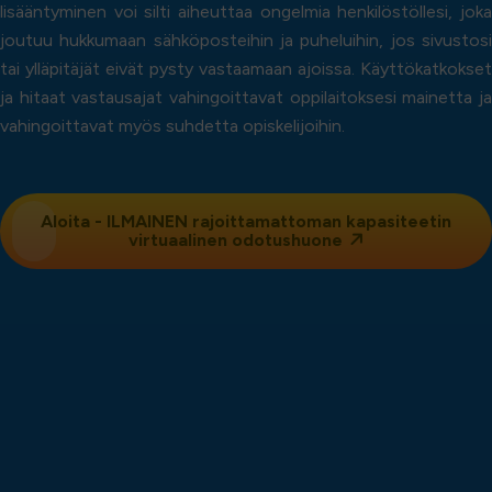
lisääntyminen voi silti aiheuttaa ongelmia henkilöstöllesi, joka
joutuu hukkumaan sähköposteihin ja puheluihin, jos sivustosi
tai ylläpitäjät eivät pysty vastaamaan ajoissa. Käyttökatkokset
ja hitaat vastausajat vahingoittavat oppilaitoksesi mainetta ja
vahingoittavat myös suhdetta opiskelijoihin.
Aloita - ILMAINEN rajoittamattoman kapasiteetin
virtuaalinen odotushuone