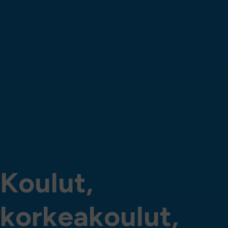
K
o
u
l
u
t
,
k
o
r
k
e
a
k
o
u
l
u
t
,