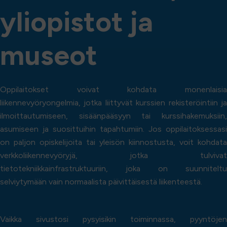
y
l
i
o
p
i
s
t
o
t
j
a
m
u
s
e
o
t
Oppilaitokset voivat kohdata monenlaisia
liikennevyöryongelmia, jotka liittyvät kurssien rekisteröintiin ja
ilmoittautumiseen, sisäänpääsyyn tai kurssihakemuksiin,
asumiseen ja suosittuihin tapahtumiin. Jos oppilaitoksessasi
on paljon opiskelijoita tai yleisön kiinnostusta, voit kohdata
verkkoliikennevyöryjä, jotka tulvivat
tietotekniikkainfrastruktuuriin, joka on suunniteltu
selviytymään vain normaalista päivittäisestä liikenteestä.
Vaikka sivustosi pysyisikin toiminnassa, pyyntöjen