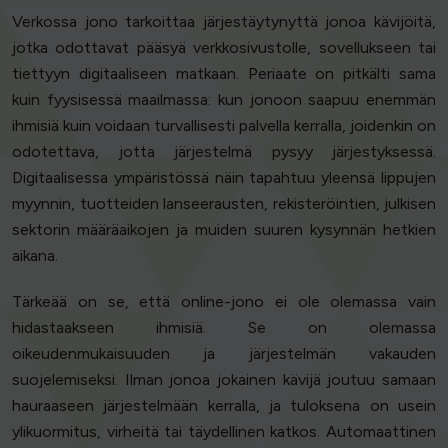
Verkossa jono tarkoittaa järjestäytynyttä jonoa kävijöitä,
jotka odottavat pääsyä verkkosivustolle, sovellukseen tai
tiettyyn digitaaliseen matkaan. Periaate on pitkälti sama
kuin fyysisessä maailmassa: kun jonoon saapuu enemmän
ihmisiä kuin voidaan turvallisesti palvella kerralla, joidenkin on
odotettava, jotta järjestelmä pysyy järjestyksessä.
Digitaalisessa ympäristössä näin tapahtuu yleensä lippujen
myynnin, tuotteiden lanseerausten, rekisteröintien, julkisen
sektorin määräaikojen ja muiden suuren kysynnän hetkien
aikana.
Tärkeää on se, että online-jono ei ole olemassa vain
hidastaakseen ihmisiä. Se on olemassa
oikeudenmukaisuuden ja järjestelmän vakauden
suojelemiseksi. Ilman jonoa jokainen kävijä joutuu samaan
hauraaseen järjestelmään kerralla, ja tuloksena on usein
ylikuormitus, virheitä tai täydellinen katkos. Automaattinen