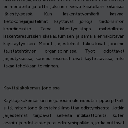
ei menetetä ja että jokainen viesti käsitellään oikeassa
järjestyksessä. Kun laskentatyömäärä kasvaa,
tietokonejärjestelmät käyttävät jonoja tiedonsiirron
koordinointiin. Tämä lähestymistapa mahdollistaa
laskentaresurssien skaalautumisen ja samalla ennakoitavan
käyttäytymisen. Monet järjestelmät tukeutuvat jonoihin
taustatehtävien organisoinnissa. Työt odottavat
järjestyksessä, kunnes resurssit ovat käytettävissä, mikä
takaa tehokkaan toiminnan.
Käyttäjäkokemus jonoissa
Käyttäjäkokemus online-jonossa olemisesta riippuu pitkälti
siitä, miten jonojärjestelmä ilmoittaa edistymisestä. Jotkin
järjestelmät tarjoavat selkeitä indikaattoreita, kuten
arvioituja odotusaikoja tai edistymispalkkeja, jotka auttavat