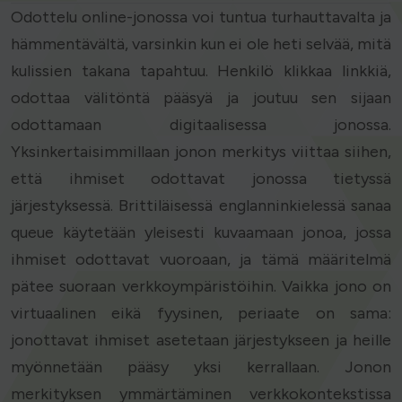
Odottelu online-jonossa voi tuntua turhauttavalta ja
hämmentävältä, varsinkin kun ei ole heti selvää, mitä
kulissien takana tapahtuu. Henkilö klikkaa linkkiä,
odottaa välitöntä pääsyä ja joutuu sen sijaan
odottamaan digitaalisessa jonossa.
Yksinkertaisimmillaan jonon merkitys viittaa siihen,
että ihmiset odottavat jonossa tietyssä
järjestyksessä. Brittiläisessä englanninkielessä sanaa
queue käytetään yleisesti kuvaamaan jonoa, jossa
ihmiset odottavat vuoroaan, ja tämä määritelmä
pätee suoraan verkkoympäristöihin. Vaikka jono on
virtuaalinen eikä fyysinen, periaate on sama:
jonottavat ihmiset asetetaan järjestykseen ja heille
myönnetään pääsy yksi kerrallaan. Jonon
merkityksen ymmärtäminen verkkokontekstissa