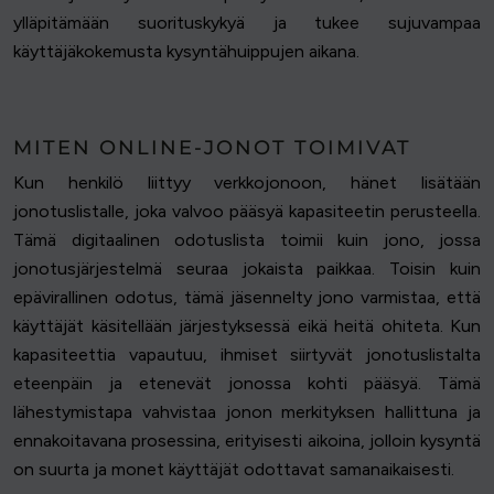
ylläpitämään suorituskykyä ja tukee sujuvampaa
käyttäjäkokemusta kysyntähuippujen aikana.
MITEN ONLINE-JONOT TOIMIVAT
Kun henkilö liittyy verkkojonoon, hänet lisätään
jonotuslistalle, joka valvoo pääsyä kapasiteetin perusteella.
Tämä digitaalinen odotuslista toimii kuin jono, jossa
jonotusjärjestelmä seuraa jokaista paikkaa. Toisin kuin
epävirallinen odotus, tämä jäsennelty jono varmistaa, että
käyttäjät käsitellään järjestyksessä eikä heitä ohiteta. Kun
kapasiteettia vapautuu, ihmiset siirtyvät jonotuslistalta
eteenpäin ja etenevät jonossa kohti pääsyä. Tämä
lähestymistapa vahvistaa jonon merkityksen hallittuna ja
ennakoitavana prosessina, erityisesti aikoina, jolloin kysyntä
on suurta ja monet käyttäjät odottavat samanaikaisesti.