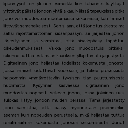
lipunmyynti on yleinen esimerkki, kun tuhannet käyttäjät
yrittävät päästä jonoon yhtä aikaa. Näissä tapauksissa pitkä
jono voi muodostua muutamassa sekunnissa, kun ihmiset
liittyvät samanaikaisesti. Sen sijaan, että jonotusjärjestelmä
sallisi rajoittamattoman sisäänpääsyn, se järjestää jonon
järjestykseen ja varmistaa, että sisäänpääsy tapahtuu
oikeudenmukaisesti. Vaikka jono muodostuisi pitkäksi,
rakenne auttaa estämään kaaoksen ylläpitämällä järjestystä.
Digitaalinen jono heijastaa todellista kokemusta jonosta,
jossa ihmiset odottavat vuoroaan, ja tekee prosessista
helpommin ymmärrettävän fyysisen tilan puuttumisesta
huolimatta. Kysynnän kasvaessa digitaalinen jono
muodostaa nopeasti selkeän jonon, jossa jokainen uusi
tulokas liittyy jonoon muiden perässä. Tämä järjestetty
jono varmistaa, että pääsy myönnetään pikemminkin
aseman kuin nopeuden perusteella, mikä heijastaa tuttua
reaalimaailman kokemusta jonossa seisomisesta. Jonot