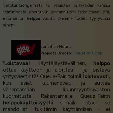
tietokantaongelmista tai vihaisten asiakkaiden kanssa
toimimisesta aiheutuviin kustannuksiin tarkoittavat sitä,
että se on
helppo
valinta. Olemme todella tyytyväisiä
siihen!’
Jonathan Noone
Projects Director
House of Code
‘
Loistavaa!
Käyttäjäystävällinen,
helppo
ottaa käyttöön ja aloittaa - ja loistava
yritysviestintä! Queue-Fair
toimii loistavasti
,
kun asiat kuumenevat, ja auttaa
vähentämään lipunmyyntisivuston
kuormitusta. Rakentamalla Queue-Fair:n
helppokäyttöisyyttä
silmällä pitäen se
mahdollisti tukitiimin käyttämisen - ei