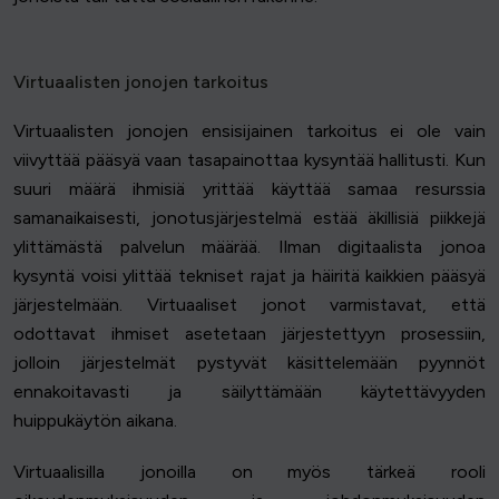
Virtuaalisten jonojen tarkoitus
Virtuaalisten jonojen ensisijainen tarkoitus ei ole vain
viivyttää pääsyä vaan tasapainottaa kysyntää hallitusti. Kun
suuri määrä ihmisiä yrittää käyttää samaa resurssia
samanaikaisesti, jonotusjärjestelmä estää äkillisiä piikkejä
ylittämästä palvelun määrää. Ilman digitaalista jonoa
kysyntä voisi ylittää tekniset rajat ja häiritä kaikkien pääsyä
järjestelmään. Virtuaaliset jonot varmistavat, että
odottavat ihmiset asetetaan järjestettyyn prosessiin,
jolloin järjestelmät pystyvät käsittelemään pyynnöt
ennakoitavasti ja säilyttämään käytettävyyden
huippukäytön aikana.
Virtuaalisilla jonoilla on myös tärkeä rooli