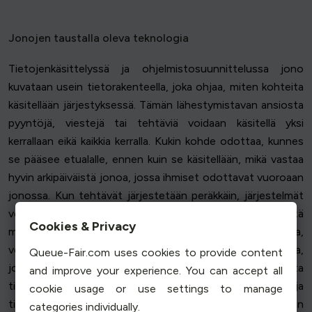
Jonojen taustalla oleva teknologia
Tietojenkäsittelyssä ja ohjelmistosuunnittelussa jono
kuvataan usein tietorakenteella, joka ohjaa, miten kohteita
käsitellään järjestyksessä. Tämän lähestymistavan ansiosta
pyyntöjä, viestejä tai tehtäviä voidaan käsitellä yksi
kerrallaan eikä kaikkia kerralla. Kukin kohde odottaa, kunnes
se pääsee etualalle, ennen kuin se käsitellään, mikä vastaa
hyvin arkipäiväistä jonoa, jossa ihmiset odottavat vuoroaan
jonossa. Kun tehtävät järjestetään peräkkäin, järjestelmät
voivat hallita suurta aktiviteettitasoa ilman ristiriitoja. Tätä
Cookies & Privacy
mallia käytetään yleisesti esimerkiksi tulostuksessa,
verkkoviestinnässä ja verkkokäyttäytymisen valvonnassa,
Queue-Fair.com uses cookies to provide content
joissa järjestyksessä tapahtuva käsittely on tärkeää, jotta
and improve your experience. You can accept all
tilanne pysyy vakaana kiireisinä aikoina. Tietokone- ja
cookie usage or use settings to manage
tietojenkäsittely-ympäristöissä jonoja käytetään
categories individually.