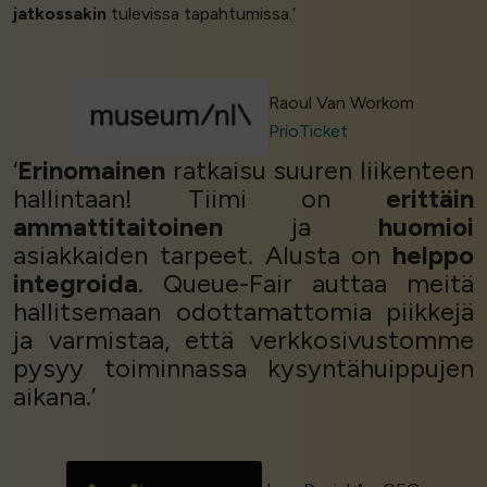
jatkossakin
tulevissa tapahtumissa.’
Raoul Van Workom
PrioTicket
‘
Erinomainen
ratkaisu suuren liikenteen
hallintaan! Tiimi on
erittäin
ammattitaitoinen
ja
huomioi
asiakkaiden tarpeet. Alusta on
helppo
integroida
. Queue-Fair auttaa meitä
hallitsemaan odottamattomia piikkejä
ja varmistaa, että verkkosivustomme
pysyy toiminnassa kysyntähuippujen
aikana.’