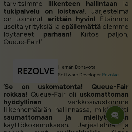
tarvitsimme
liikenteen hallintaan
ja
tukipalvelu on loistava!
. Järjestelmä
on toiminut
erittäin hyvin!
Etsimme
useita yrityksiä ja
epäilemättä
olemme
löytäneet
parhaan!
Kiitos paljon,
Queue-Fair!’
Hernán Bonavota
Software Developer
Rezolve
‘
Se on uskomatonta! Queue-Fair
rokkaa!
Queue-Fair oli
uskomattoman
hyödyllinen
verkkosivustomme
liikennemäärän hallinnassa, mikä johti
saumattomaan ja miellyttävään
käyttökokemukseen. Järjestelmä ja