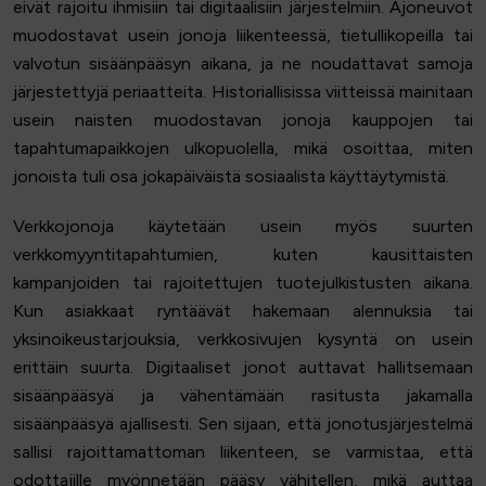
eivät rajoitu ihmisiin tai digitaalisiin järjestelmiin. Ajoneuvot
muodostavat usein jonoja liikenteessä, tietullikopeilla tai
valvotun sisäänpääsyn aikana, ja ne noudattavat samoja
järjestettyjä periaatteita. Historiallisissa viitteissä mainitaan
usein naisten muodostavan jonoja kauppojen tai
tapahtumapaikkojen ulkopuolella, mikä osoittaa, miten
jonoista tuli osa jokapäiväistä sosiaalista käyttäytymistä.
Verkkojonoja käytetään usein myös suurten
verkkomyyntitapahtumien, kuten kausittaisten
kampanjoiden tai rajoitettujen tuotejulkistusten aikana.
Kun asiakkaat ryntäävät hakemaan alennuksia tai
yksinoikeustarjouksia, verkkosivujen kysyntä on usein
erittäin suurta. Digitaaliset jonot auttavat hallitsemaan
sisäänpääsyä ja vähentämään rasitusta jakamalla
sisäänpääsyä ajallisesti. Sen sijaan, että jonotusjärjestelmä
sallisi rajoittamattoman liikenteen, se varmistaa, että
odottajille myönnetään pääsy vähitellen, mikä auttaa