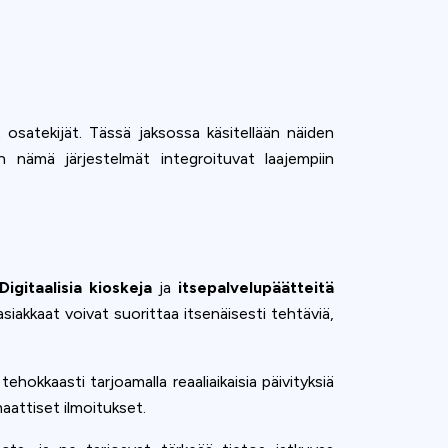
t osatekijät. Tässä jaksossa käsitellään näiden
en nämä järjestelmät integroituvat laajempiin
Digitaalisia kioskeja
ja
itsepalvelupäätteitä
siakkaat voivat suorittaa itsenäisesti tehtäviä,
hokkaasti tarjoamalla reaaliaikaisia päivityksiä
aattiset ilmoitukset.