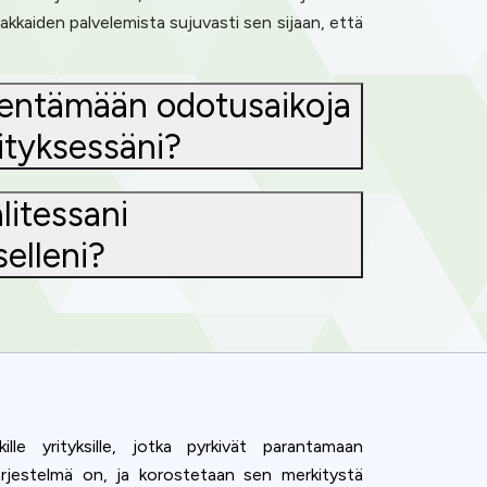
iakkaiden palvelemista sujuvasti sen sijaan, että
ähentämään odotusaikoja
ityksessäni?
litessani
selleni?
lle yrityksille, jotka pyrkivät parantamaan
järjestelmä on, ja korostetaan sen merkitystä