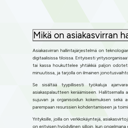
Mikä on asiakasvirran ha
Asiakasvirran hallintajärjestelmä on teknologia
digitaalisissa tiloissa. Erityisesti yritysorganisa
tai kassa houkuttelee yhtäkkiä paljon odotet
minuutissa, ja tarjolla on ilmainen jonotusvaih
Se sisältää tyypillisesti työkaluja ajanvarau
asiakaspalautteen keräämiseen. Hallitsemalla
sujuvan ja organisoidun kokemuksen sekä asi
parempaan resurssien kohdentamiseen ja toim
Yrityksille, joilla on verkkokäyntejä, asiakasvi
on erityisen hyödyllinen silloin, kun ongelmana e