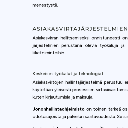
menestystä.
ASIAKASVIRTAJÄRJESTELMIE
Asiakasvirran hallitsemiseksi onnistuneesti on
järjestelmien perustana olevia työkaluja ja 
liiketoimintoihin.
Keskeiset työkalut ja teknologiat
Asiakasvirtojen hallintajärjestelmä perustuu er
käytetään yleisesti prosessien virtaviivaistami
kuten kirjautumisia ja maksuja.
Jononhallintaohjelmisto
on toinen tärkeä osa.
odotusajoista ja palvelun saatavuudesta. Se si