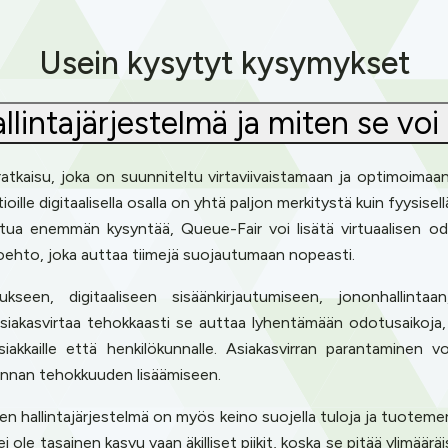
Usein kysytyt kysymykset
llintajärjestelmä ja miten se voi
ratkaisu, joka on suunniteltu virtaviivaistamaan ja optimoimaan a
atioille digitaalisella osalla on yhtä paljon merkitystä kuin fyysise
tua enemmän kysyntää, Queue-Fair voi lisätä virtuaalisen odo
toehto, joka auttaa tiimejä suojautumaan nopeasti.
kseen, digitaaliseen sisäänkirjautumiseen, jononhallintaan, 
 asiakasvirtaa tehokkaasti se auttaa lyhentämään odotusaikoj
akkaille että henkilökunnalle. Asiakasvirran parantaminen v
innan tehokkuuden lisäämiseen.
rtojen hallintajärjestelmä on myös keino suojella tuloja ja tuotem
i ole tasainen kasvu vaan äkilliset piikit, koska se pitää ylimäär