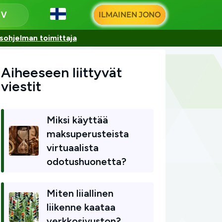
ILMAINEN JONO
u
sohjelman toimittaja
Aiheeseen liittyvät
viestit
Miksi käyttää
maksuperusteista
virtuaalista
odotushuonetta?
Miten liiallinen
liikenne kaataa
verkkosivuston?