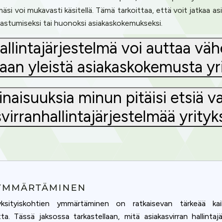
äsi voi mukavasti käsitellä. Tämä tarkoittaa, että voit jatkaa as
dastumiseksi tai huonoksi asiakaskokemukseksi.
hallintajärjestelmä voi auttaa v
aan yleistä asiakaskokemusta yr
naisuuksia minun pitäisi etsiä va
virranhallintajärjestelmää yrityk
 YMMÄRTÄMINEN
ksityiskohtien ymmärtäminen on ratkaisevan tärkeää kaiki
ta. Tässä jaksossa tarkastellaan, mitä asiakasvirran hallinta