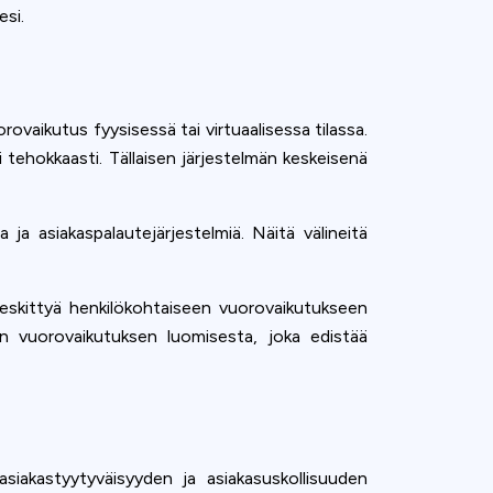
esi.
ovaikutus fyysisessä tai virtuaalisessa tilassa.
äsi tehokkaasti. Tällaisen järjestelmän keskeisenä
a ja asiakaspalautejärjestelmiä. Näitä välineitä
 keskittyä henkilökohtaiseen vuorovaikutukseen
an vuorovaikutuksen luomisesta, joka edistää
 asiakastyytyväisyyden ja asiakasuskollisuuden