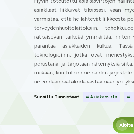
Hyvin toteutettu asiakasvirtojen hallint
asiakkaat liikkuvat tiloissasi, vaan 
varmistaa, että he lähtevät liikkeestä po
terveydenhuoltolaitoksiin, tehokkuu
ratkaisevan tärkeää ymmärtää, miten vi
parantaa asiakkaiden kulkua. Täss
teknologioihin, jotka ovat menestyksek
perustana, ja tarjotaan näkemyksiä siitä
mukaan, kun tutkimme näiden järjestelmi
ne voidaan räätälöidä vastaamaan yritykse
Suosittu Tunnisteet:
# Asiakasvirta
# J
Aloita