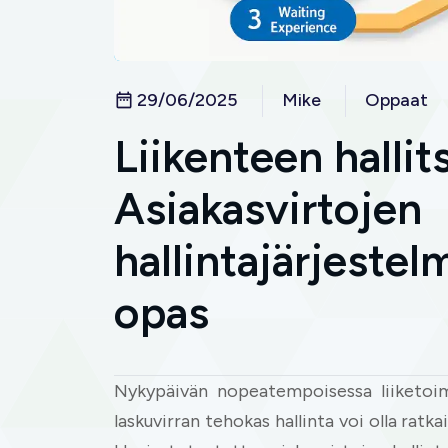
29/06/2025
Mike
Oppaat
Liikenteen halli
Asiakasvirtojen
hallintajärjestel
opas
Nykypäivän nopeatempoisessa liiketoim
laskuvirran tehokas hallinta voi olla ratk