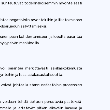
, he suhtautuvat todennäköisemmin myönteisesti
htaa negatiivisiin arvosteluihin ja liiketoiminnan
lpailuedun säilyttämiseksi.
en parempaan kohdentamiseen ja lopulta parantaa
ykypäivän markkinoilla.
 voi parantaa merkittävästi asiakaskokemusta
eihin ja lisää asiakasuskollisuutta.
a voivat johtaa kustannussäästöihin prosessien
la voidaan tehdä tietoon perustuvia päätöksiä,
mmälle ja edistävät pitkän aikavälin kasvua ja