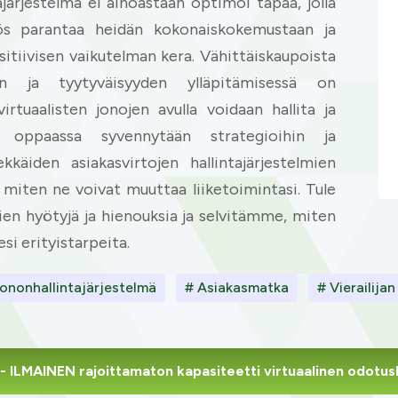
ajärjestelmä ei ainoastaan optimoi tapaa, jolla
myös parantaa heidän kokonaiskokemustaan ja
sitiivisen vaikutelman kera. Vähittäiskaupoista
den ja tyytyväisyyden ylläpitämisessä on
rtuaalisten jonojen avulla voidaan hallita ja
ä oppaassa syvennytään strategioihin ja
käiden asiakasvirtojen hallintajärjestelmien
, miten ne voivat muuttaa liiketoimintasi. Tule
en hyötyjä ja hienouksia ja selvitämme, miten
si erityistarpeita.
ononhallintajärjestelmä
# Asiakasmatka
# Vierailija
- ILMAINEN rajoittamaton kapasiteetti virtuaalinen odotu