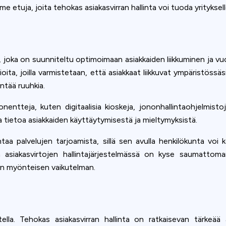
e etuja, joita tehokas asiakasvirran hallinta voi tuoda yrityksell
joka on suunniteltu optimoimaan asiakkaiden liikkuminen ja vuor
egioita, joilla varmistetaan, että asiakkaat liikkuvat ympäristöss
ntää ruuhkia.
ponentteja, kuten digitaalisia kioskeja, jononhallintaohjelmistoj
a tietoa asiakkaiden käyttäytymisestä ja mieltymyksistä.
ntaa palvelujen tarjoamista, sillä sen avulla henkilökunta voi
aan asiakasvirtojen hallintajärjestelmässä on kyse saumattom
n myönteisen vaikutelman.
oitella. Tehokas asiakasvirran hallinta on ratkaisevan tärkeää