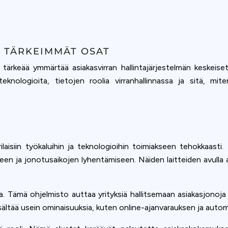
N TÄRKEIMMÄT OSAT
 tärkeää ymmärtää asiakasvirran hallintajärjestelmän keskeise
teknologioita, tietojen roolia virranhallinnassa ja sitä, mit
ilaisiin työkaluihin ja teknologioihin toimiakseen tehokkaasti.
seen ja jonotusaikojen lyhentämiseen. Näiden laitteiden avulla a
 Tämä ohjelmisto auttaa yrityksiä hallitsemaan asiakasjonoja te
sältää usein ominaisuuksia, kuten online-ajanvarauksen ja autom