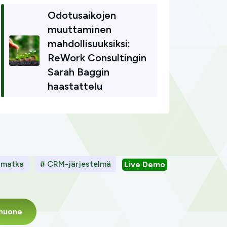
Odotusaikojen
muuttaminen
mahdollisuuksiksi:
ReWork Consultingin
Sarah Baggin
haastattelu
n matka
# CRM-järjestelmä
Live Demo
shuone