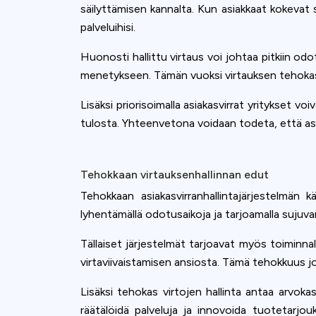
säilyttämisen kannalta. Kun asiakkaat kokevat
palveluihisi.
Huonosti hallittu virtaus voi johtaa pitkiin odot
menetykseen. Tämän vuoksi virtauksen tehokas ha
Lisäksi priorisoimalla asiakasvirrat yritykset
tulosta. Yhteenvetona voidaan todeta, että asi
Tehokkaan virtauksenhallinnan edut
Tehokkaan asiakasvirranhallintajärjestelmän
lyhentämällä odotusaikoja ja tarjoamalla sujuv
Tällaiset järjestelmät tarjoavat myös toiminn
virtaviivaistamisen ansiosta. Tämä tehokkuus 
Lisäksi tehokas virtojen hallinta antaa arvok
räätälöidä palveluja ja innovoida tuotetarjou