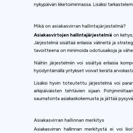
nykypäivän liiketoiminnassa. Lisäksi tarkastelemm
Mikä on asiakasvirran hallintajärjestelmä?
Asiakasvirtojen hallintajärjestelmä
on kehys, 
Järjestelmä sisältää erilaisia välineitä ja strat
tavoitteena on minimoida odotusaikoja ja vähe
Näihin järjestelmiin voi sisältyä erilaisia kom
hyödyntämällä yritykset voivat kerätä arvokast
Lisäksi hyvin toteutettu järjestelmä voi para
arkipäiväisten tehtävien sijaan. Pohjimmilt
saumatonta asiakaskokemusta ja jättää pysyvä
Asiakasvirran hallinnan merkitys
Asiakasvirran hallinnan merkitystä ei voi lii