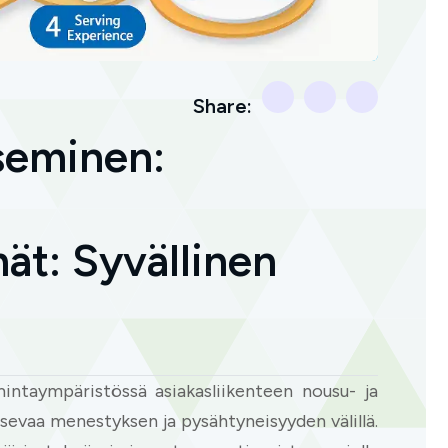
Share:
tseminen:
mät: Syvällinen
intaympäristössä asiakasliikenteen nousu- ja
aisevaa menestyksen ja pysähtyneisyyden välillä.