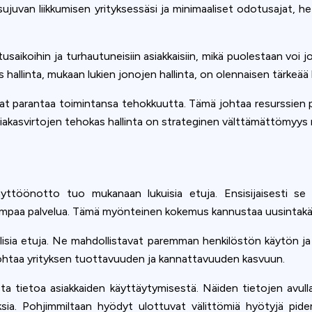
 sujuvan liikkumisen yrityksessäsi ja minimaaliset odotusajat
usaikoihin ja turhautuneisiin asiakkaisiin, mikä puolestaan voi jo
llinta, mukaan lukien jonojen hallinta, on olennaisen tärkeää ki
 voivat parantaa toimintansa tehokkuutta. Tämä johtaa resurssi
akasvirtojen tehokas hallinta on strateginen välttämättömyys n
 käyttöönotto tuo mukanaan lukuisia etuja. Ensisijaisesti se
ampaa palvelua. Tämä myönteinen kokemus kannustaa uusintakäynt
allisia etuja. Ne mahdollistavat paremman henkilöstön käytön j
johtaa yrityksen tuottavuuden ja kannattavuuden kasvuun.
asta tietoa asiakkaiden käyttäytymisestä. Näiden tietojen avul
ksia. Pohjimmiltaan hyödyt ulottuvat välittömiä hyötyjä pide