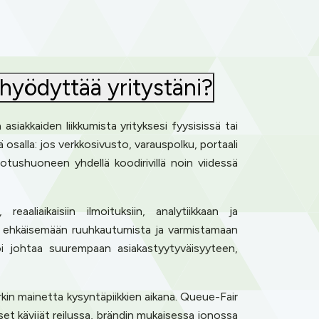
 hyödyttää yritystäni?
siakkaiden liikkumista yrityksesi fyysisissä tai
llä osalla: jos verkkosivusto, varauspolku, portaali
tushuoneen yhdellä koodirivillä noin viidessä
reaaliaikaisiin ilmoituksiin, analytiikkaan ja
a, ehkäisemään ruuhkautumista ja varmistamaan
oi johtaa suurempaan asiakastyytyväisyyteen,
erkin mainetta kysyntäpiikkien aikana. Queue-Fair
äiset kävijät reilussa, brändin mukaisessa jonossa