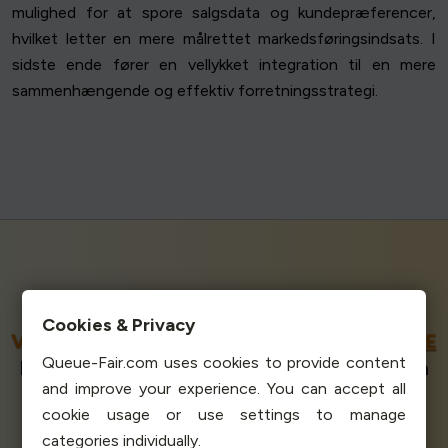
mulighed for at spore salgsdata og kundepræferencer,
hvilket letter en mere målrettet markedsføringsindsats. I
sidste ende fører en vellykket integration til en mere
sammenhængende og effektiv forretningsstrategi.
DET BEDST BEDØMTE VIRTUELLE
Cookies & Privacy
VENTEVÆRELSE PÅ
G2
OG
SOURCEFORGE
Queue-Fair.com uses cookies to provide content
Bedømt som 1. nemmest at bruge. Vi har den
and improve your experience. You can accept all
perfekte score på 5,0 / 5 stjerner. Slår den
cookie usage or use settings to manage
næstbedste leverandør på alle parametre.
categories individually.