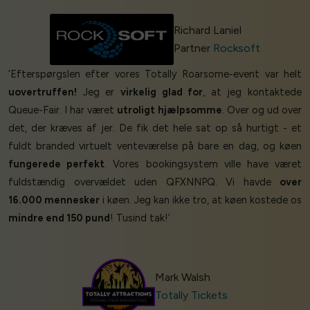
Richard Laniel
Partner
Rocksoft
‘Efterspørgslen efter vores Totally Roarsome-event var helt
uovertruffen!
Jeg er
virkelig glad for
, at jeg kontaktede
Queue-Fair. I har været
utroligt hjælpsomme
. Over og ud over
det, der kræves af jer. De fik det hele sat op så hurtigt - et
fuldt branded virtuelt venteværelse på bare en dag, og køen
fungerede perfekt
. Vores bookingsystem ville have været
fuldstændig overvældet uden QFXNNPQ. Vi havde
over
16.000 mennesker
i køen. Jeg kan ikke tro, at køen kostede os
mindre end 150 pund
! Tusind tak!’
Mark Walsh
Totally Tickets