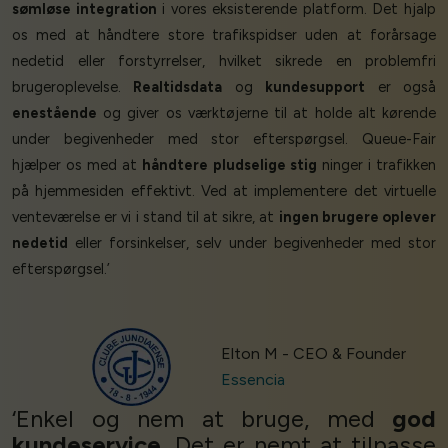
sømløse integration
i vores eksisterende platform. Det hjalp
os med at håndtere store trafikspidser uden at forårsage
nedetid eller forstyrrelser, hvilket sikrede en problemfri
brugeroplevelse.
Realtidsdata
og
kundesupport
er også
enestående
og giver os værktøjerne til at holde alt kørende
under begivenheder med stor efterspørgsel. Queue-Fair
hjælper os med at
håndtere pludselige stig
ninger i trafikken
på hjemmesiden effektivt. Ved at implementere det virtuelle
venteværelse er vi i stand til at sikre, at
ingen brugere oplever
nedetid
eller forsinkelser, selv under begivenheder med stor
efterspørgsel.’
Elton M - CEO & Founder
Essencia
‘Enkel og nem at bruge, med
god
kundeservice
. Det er nemt at tilpasse