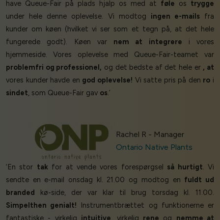
have Queue-Fair på plads hjalp os med at
føle
os
trygge
under hele denne oplevelse. Vi modtog
ingen e-mails
fra
kunder om køen (hvilket vi ser som et tegn på, at det hele
fungerede godt). Køen var
nem at integrere
i vores
hjemmeside. Vores oplevelse med Queue-Fair-teamet var
problemfri og professionel,
og det bedste af det hele er
, at
vores kunder havde en
god oplevelse!
Vi satte pris på den
ro
i
sindet
, som Queue-Fair gav
os
.’
Rachel R - Manager
Ontario Native Plants
‘En stor
tak
for at vende vores forespørgsel
så hurtigt
. Vi
sendte en e-mail onsdag kl. 21.00 og modtog en
fuldt ud
branded
kø-side, der var klar til brug torsdag kl. 11.00.
Simpelthen genialt!
Instrumentbrættet og funktionerne er
fantastiske - virkelig
intuitive
, virkelig
rene
og
nemme at