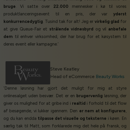
bruge
. Vi satte over
22.000
mennesker i kø til vores
produktlanceringsevent til en pris, der var
yderst
konkurrencedygtig
. Tusind tak for alt! Jeg er
virkelig glad
for
at give Queue-Fair et
strålende vidnesbyrd
og vil
anbefale
dem
til enhver virksomhed, der har brug for et køsystem til
deres event eller kampagne.’
Steve Keatley
Head of eCommerce
Beauty Works
‘Denne løsning har gjort det muligt for mig at styre
onlinesalget uden besvær. Det er en
brugervenlig
løsning, der
giver os mulighed for at gribe ind i
realtid
i forhold til det flow
af besøgende, vi lukker igennem. Den
er nem at konfigurere
,
og du kan endda
tilpasse det visuelle og teksterne
i køen. En
særlig tak til Matt, som forklarede mig det hele på fransk, og