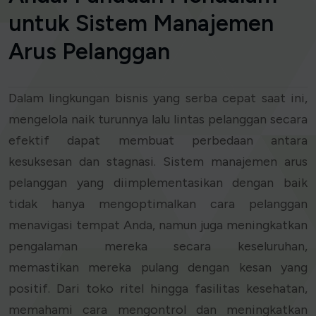
untuk Sistem Manajemen
Arus Pelanggan
Dalam lingkungan bisnis yang serba cepat saat ini,
mengelola naik turunnya lalu lintas pelanggan secara
efektif dapat membuat perbedaan antara
kesuksesan dan stagnasi. Sistem manajemen arus
pelanggan yang diimplementasikan dengan baik
tidak hanya mengoptimalkan cara pelanggan
menavigasi tempat Anda, namun juga meningkatkan
pengalaman mereka secara keseluruhan,
memastikan mereka pulang dengan kesan yang
positif. Dari toko ritel hingga fasilitas kesehatan,
memahami cara mengontrol dan meningkatkan