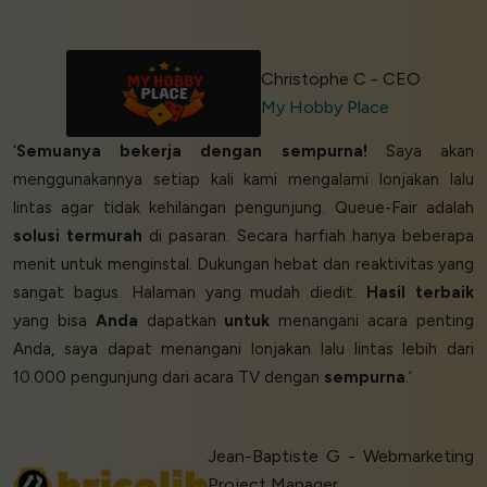
Christophe C - CEO
My Hobby Place
‘
Semuanya bekerja dengan sempurna!
Saya akan
menggunakannya setiap kali kami mengalami lonjakan lalu
lintas agar tidak kehilangan pengunjung. Queue-Fair adalah
solusi termurah
di pasaran. Secara harfiah hanya beberapa
menit untuk menginstal. Dukungan hebat dan reaktivitas yang
sangat bagus. Halaman yang mudah diedit.
Hasil terbaik
yang bisa
Anda
dapatkan
untuk
menangani acara penting
Anda, saya dapat menangani lonjakan lalu lintas lebih dari
10.000 pengunjung dari acara TV dengan
sempurna
.’
Jean-Baptiste G - Webmarketing
Project Manager