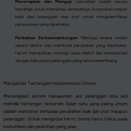
Menerapkan dan Menguji
: Luncurkan sistem secara
bertahap untuk memantau dampaknya. Kumpulkan umpan
balik dari pelanggan dan staf untuk mengidentifikasi
penyesuaian yang diperlukan.
Perbaikan Berkesinambungan
: Meninjau kinerja sistem
secara teratur dan membuat perubahan yang diperlukan.
Hal ini memastikan strategi tetap efektif dan beradaptasi
dengan kebutuhan pelanggan yang terus berkembang.
Mengatasi Tantangan Implementasi Umum
Menerapkan sistem manajemen alur pelanggan bisa jadi
memiliki tantangan tersendiri. Salah satu yang paling umum
adalah resistensi terhadap perubahan baik dari staf maupun
pelanggan. Untuk mengatasi hal ini, bisnis harus fokus pada
komunikasi dan pelatihan yang jelas.