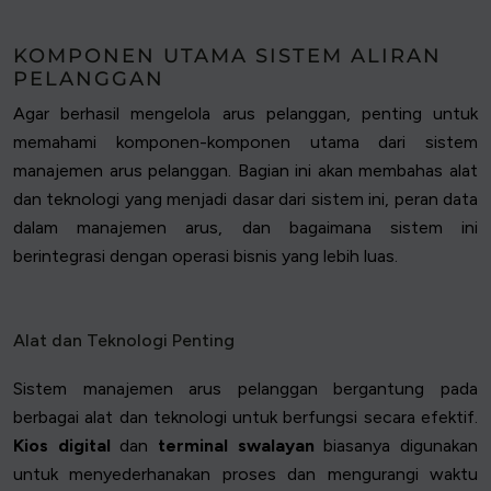
KOMPONEN UTAMA SISTEM ALIRAN
PELANGGAN
Agar berhasil mengelola arus pelanggan, penting untuk
memahami komponen-komponen utama dari sistem
manajemen arus pelanggan. Bagian ini akan membahas alat
dan teknologi yang menjadi dasar dari sistem ini, peran data
dalam manajemen arus, dan bagaimana sistem ini
berintegrasi dengan operasi bisnis yang lebih luas.
Alat dan Teknologi Penting
Sistem manajemen arus pelanggan bergantung pada
berbagai alat dan teknologi untuk berfungsi secara efektif.
Kios digital
dan
terminal swalayan
biasanya digunakan
untuk menyederhanakan proses dan mengurangi waktu