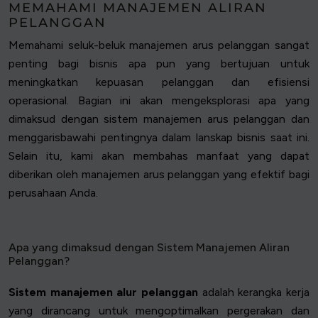
MEMAHAMI MANAJEMEN ALIRAN
PELANGGAN
Memahami seluk-beluk manajemen arus pelanggan sangat
penting bagi bisnis apa pun yang bertujuan untuk
meningkatkan kepuasan pelanggan dan efisiensi
operasional. Bagian ini akan mengeksplorasi apa yang
dimaksud dengan sistem manajemen arus pelanggan dan
menggarisbawahi pentingnya dalam lanskap bisnis saat ini.
Selain itu, kami akan membahas manfaat yang dapat
diberikan oleh manajemen arus pelanggan yang efektif bagi
perusahaan Anda.
Apa yang dimaksud dengan Sistem Manajemen Aliran
Pelanggan?
Sistem manajemen alur pelanggan
adalah kerangka kerja
yang dirancang untuk mengoptimalkan pergerakan dan