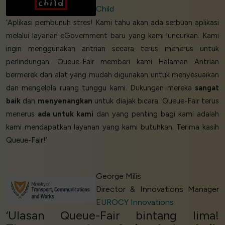
Child
‘Aplikasi pembunuh stres! Kami tahu akan ada serbuan aplikasi
melalui layanan eGovernment baru yang kami luncurkan. Kami
ingin menggunakan antrian secara terus menerus untuk
perlindungan. Queue-Fair memberi kami Halaman Antrian
bermerek dan alat yang mudah digunakan untuk menyesuaikan
dan mengelola ruang tunggu kami. Dukungan mereka
sangat
baik
dan
menyenangkan
untuk diajak bicara. Queue-Fair terus
menerus
ada untuk kami
dan yang penting bagi kami adalah
kami mendapatkan layanan yang kami butuhkan. Terima kasih
Queue-Fair!’
George Milis
Director & Innovations Manager
EUROCY Innovations
‘Ulasan Queue-Fair bintang lima!