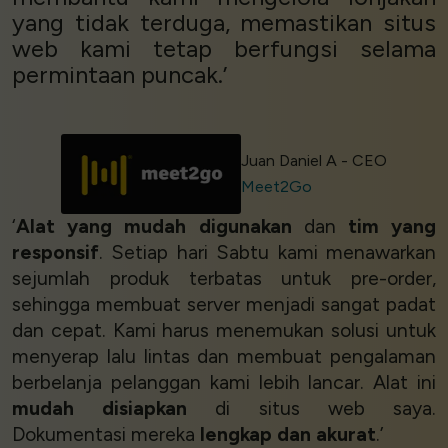
yang tidak terduga, memastikan situs
web kami tetap berfungsi selama
permintaan puncak.’
Juan Daniel A - CEO
Meet2Go
‘
Alat yang mudah digunakan
dan
tim yang
responsif
. Setiap hari Sabtu kami menawarkan
sejumlah produk terbatas untuk pre-order,
sehingga membuat server menjadi sangat padat
dan cepat. Kami harus menemukan solusi untuk
menyerap lalu lintas dan membuat pengalaman
berbelanja pelanggan kami lebih lancar. Alat ini
mudah disiapkan
di situs web saya.
Dokumentasi mereka
lengkap dan akurat
.’