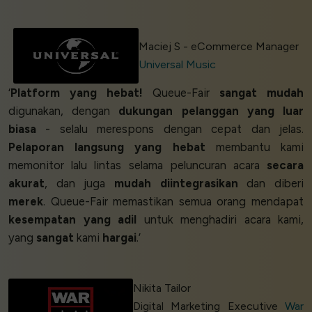
Maciej S - eCommerce Manager
Universal Music
‘
Platform yang hebat!
Queue-Fair
sangat mudah
digunakan, dengan
dukungan pelanggan yang luar
biasa
- selalu merespons dengan cepat dan jelas.
Pelaporan langsung yang hebat
membantu kami
memonitor lalu lintas selama peluncuran acara
secara
akurat
, dan juga
mudah diintegrasikan
dan diberi
merek
. Queue-Fair memastikan semua orang mendapat
kesempatan yang adil
untuk menghadiri acara kami,
yang
sangat
kami
hargai
.’
Nikita Tailor
Digital Marketing Executive
War