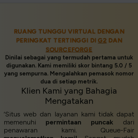
RUANG TUNGGU VIRTUAL DENGAN
PERINGKAT TERTINGGI DI
G2
DAN
SOURCEFORGE
Dinilai sebagai yang termudah pertama untuk
digunakan. Kami memiliki skor bintang 5.0 / 5
yang sempurna. Mengalahkan pemasok nomor
dua di setiap metrik.
Klien
Kami yang
Bahagia
Mengatakan
‘Situs web dan layanan kami tidak dapat
memenuhi
permintaan puncak
dari
penawaran kami. Queue-Fair