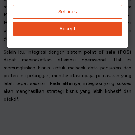
memasukkan sistem manajemen alur ke dalam platform
Settings
Manajemen Hubungan Pelanggan (CRM
) yang sudah ada.
Hal ini memberikan pandangan terpadu tentang interaksi
Accept
pelanggan, sehingga memungkinkan penyampaian layanan
yang lebih personal.
Selain itu, integrasi dengan sistem
point of sale (POS)
dapat meningkatkan efisiensi operasional. Hal ini
memungkinkan bisnis untuk melacak data penjualan dan
preferensi pelanggan, memfasilitasi upaya pemasaran yang
lebih tepat sasaran. Pada akhirnya, integrasi yang sukses
akan menghasilkan strategi bisnis yang lebih kohesif dan
efektif.