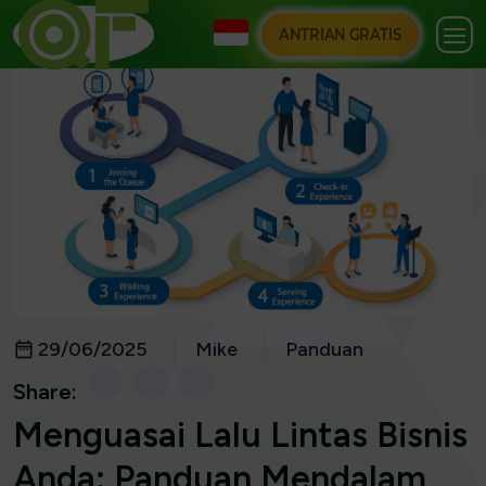
ANTRIAN GRATIS
29/06/2025
Mike
Panduan
Share:
Menguasai Lalu Lintas Bisnis
Anda: Panduan Mendalam