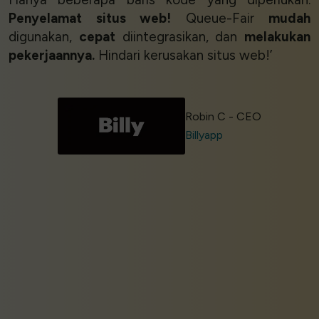
Penyelamat situs web!
Queue-Fair
mudah
digunakan,
cepat
diintegrasikan, dan
melakukan
pekerjaannya.
Hindari kerusakan situs web!’
Robin C - CEO
Billyapp