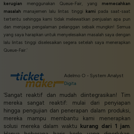
kerugian
menggunakan Queue-Fair, yang
memecahkan
masalah
manajemen lalu lintas tinggi
kami
pada saat-saat
tertentu sehingga kami tidak melewatkan penjualan apa pun
dan menjaga pengalaman pelanggan sebaik mungkin! Semua
yang saya harapkan untuk menyelesaikan masalah saya dengan
lalu lintas tinggi diselesaikan segera setelah saya menerapkan
Queue-Fair.’
Adelmo O - System Analyst
Digita
‘Sangat reaktif dan mudah diintegrasikan! Tim
mereka sangat reaktif: mulai dari penyiapan
hingga pengujian dan penerapan dalam produksi,
mereka mampu membantu kami menerapkan
solusi mereka dalam waktu
kurang dari 1 jam
.
Hanya beberapa baris kode yang diperlukan.