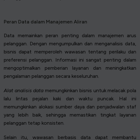
Peran Data dalam Manajemen Aliran
Data memainkan peran penting dalam manajemen arus
pelanggan. Dengan mengumpulkan dan menganalisis data,
bisnis dapat memperoleh wawasan tentang perilaku dan
preferensi pelanggan. Informasi ini sangat penting dalam
mengoptimalkan pemberian layanan dan meningkatkan
pengalaman pelanggan secara keseluruhan.
Alat analisis data
memungkinkan bisnis untuk melacak pola
lalu lintas pejalan kaki dan waktu puncak. Hal ini
memungkinkan alokasi sumber daya dan penjadwalan staf
yang lebih baik, sehingga memastikan tingkat layanan
pelanggan tetap konsisten.
Selain itu, wawasan berbasis data dapat membantu