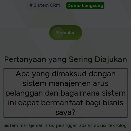
# Sistem CRM
Demo Langsung
Memulai
Pertanyaan yang Sering Diajukan
Apa yang dimaksud dengan
sistem manajemen arus
pelanggan dan bagaimana sistem
ini dapat bermanfaat bagi bisnis
saya?
Sistem manajemen arus pelanggan adalah solusi teknologi