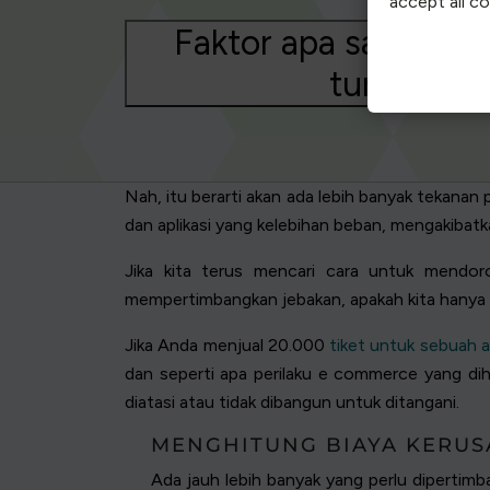
accept all c
Faktor apa saja yang
tunggu vir
Nah, itu berarti akan ada lebih banyak tekan
dan aplikasi yang kelebihan beban, mengakiba
Jika kita terus mencari cara untuk mendor
mempertimbangkan jebakan, apakah kita hanya me
Jika Anda menjual 20.000
tiket untuk sebuah 
dan seperti apa perilaku e commerce yang di
diatasi atau tidak dibangun untuk ditangani.
MENGHITUNG BIAYA KERUS
Ada jauh lebih banyak yang perlu dipertimb