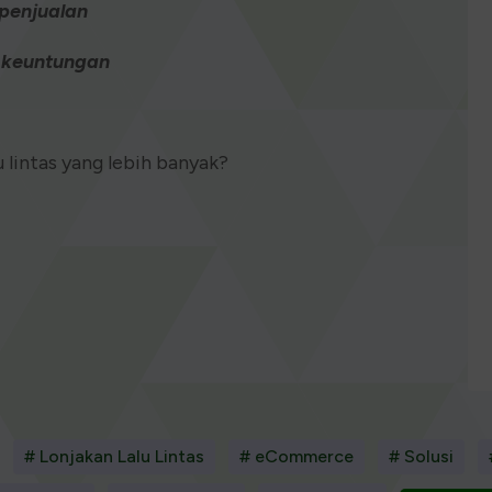
 penjualan
k keuntungan
u lintas yang lebih banyak?
# Lonjakan Lalu Lintas
# eCommerce
# Solusi