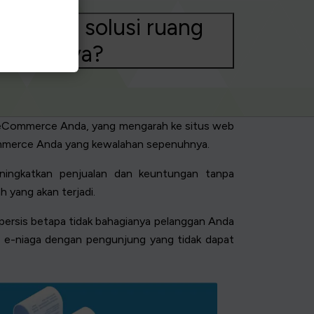
 memilih solusi ruang
niaga saya?
si eCommerce Anda, yang mengarah ke situs web
 commerce Anda yang kewalahan sepenuhnya.
eningkatkan penjualan dan keuntungan tanpa
 yang akan terjadi.
ersis betapa tidak bahagianya pelanggan Anda
b e-niaga dengan pengunjung yang tidak dapat