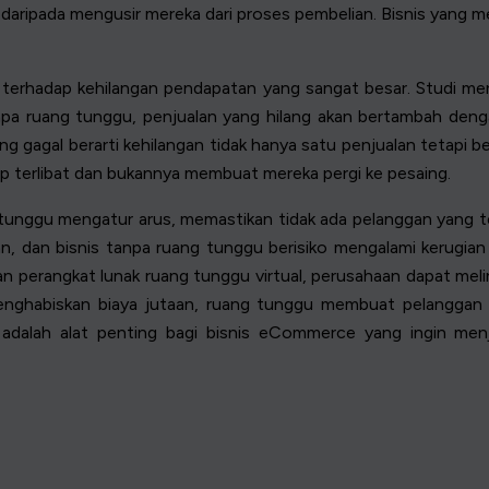
aripada mengusir mereka dari proses pembelian. Bisnis yang m
erhadap kehilangan pendapatan yang sangat besar. Studi me
npa ruang tunggu, penjualan yang hilang akan bertambah den
ng gagal berarti kehilangan tidak hanya satu penjualan tetapi 
 terlibat dan bukannya membuat mereka pergi ke pesaing.
ng tunggu mengatur arus, memastikan tidak ada pelanggan yang 
 dan bisnis tanpa ruang tunggu berisiko mengalami kerugian fi
 perangkat lunak ruang tunggu virtual, perusahaan dapat mel
enghabiskan biaya jutaan, ruang tunggu membuat pelanggan 
 adalah alat penting bagi bisnis eCommerce yang ingin men