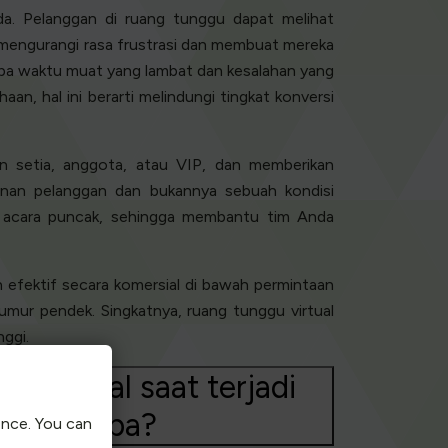
da. Pelanggan di ruang tunggu dapat melihat
mengurangi rasa frustrasi dan membuat mereka
anpa waktu muat yang lambat dan kesalahan yang
an, hal ini berarti melindungi tingkat konversi
n setia, anggota, atau VIP, dan memberikan
anan pelanggan dan bukannya sebuah kondisi
ma acara puncak, sehingga membantu tim Anda
n efektif secara komersial di bawah permintaan
mur pendek. Singkatnya, ruang tunggu virtual
ggi.
 virtual saat terjadi
a tiba-tiba?
ence. You can