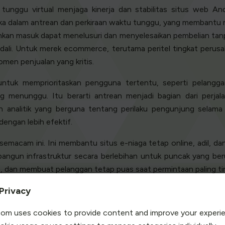
unggu virtual menjaga kinerja dan stabilitas situs web An
 dalam antrean dan perkiraan waktu tunggu, yang membantu 
izinkan masuk dapat menelusuri dan menyelesaikan pembelian t
ali. Untuk merek ecommerce, terutama peritel tingkat perusaha
en penjualan yang kritis.
ntuk memprioritaskan pengguna tertentu, seperti pelangga
 menunggu. Itu berarti antrean menjadi bagian dari perjal
kan analitik yang berguna tentang perilaku pengunjung sela
ngan lebih efektif.
emacam ini. Ini membantu situs e-niaga tetap online, adil, da
gun infrastruktur secara berlebihan untuk puncak yang beru
 dan membuat pelanggan tetap puas saat permintaan paling tin
 tidak menggunakan ruang tunggu
Privacy
lu lintas pembelanja online secar
om uses cookies to provide content and improve your experi