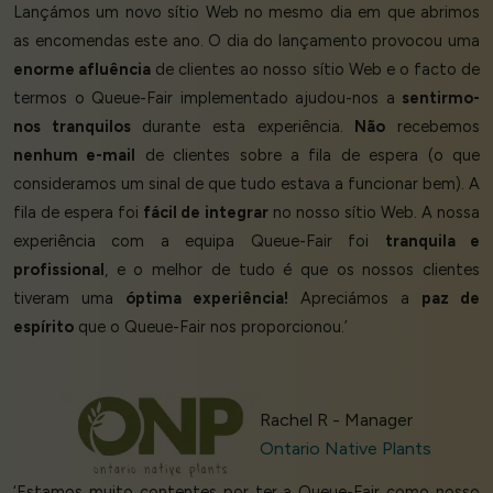
Lançámos um novo sítio Web no mesmo dia em que abrimos
as encomendas este ano. O dia do lançamento provocou uma
enorme afluência
de clientes ao nosso sítio Web e o facto de
termos o Queue-Fair implementado ajudou-nos a
sentirmo-
nos tranquilos
durante esta experiência.
Não
recebemos
nenhum e-mail
de clientes sobre a fila de espera (o que
consideramos um sinal de que tudo estava a funcionar bem). A
fila de espera foi
fácil de integrar
no nosso sítio Web. A nossa
experiência com a equipa Queue-Fair foi
tranquila e
profissional
, e o melhor de tudo é que os nossos clientes
tiveram uma
óptima experiência!
Apreciámos a
paz de
espírito
que o Queue-Fair nos proporcionou.’
Rachel R - Manager
Ontario Native Plants
‘Estamos muito contentes por ter a Queue-Fair como nosso