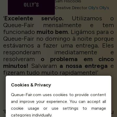
Sam Hiscocks
Creative Director
Olly's Olly's
‘
Excelente serviço.
Utilizamos o
Queue-Fair mensalmente e tem
funcionado
muito bem
. Ligámos para o
Queue-Fair no domingo à noite porque
estávamos a fazer uma entrega. Eles
responderam imediatamente e
resolveram
o problema em cinco
minutos!
Salvaram
a nossa entrega
e
fizeram tudo muito rapidamente!’
Cookies & Privacy
Daniel Böning - Founder
Queue-Fair.com uses cookies to provide content
Thrift'd
and improve your experience. You can accept all
cookie usage or use settings to manage
‘
Um serviço perfeito
que nos ajudou
categories individually.