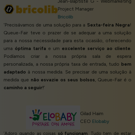
Jean-Baptiste G - Webmarketing
Project Manager
Bricolib
‘Precisávamos de uma solução para a
Sexta-feira Negra
!
Queue-Fair teve o prazer de se adequar a uma solução
para a nossa necessidade para esta ocasião, oferecendo
uma
óptima tarifa
e um
excelente serviço ao cliente
.
Podíamos criar a nossa própria sala de espera
personalizada, a nossa própria taxa de entrada, tudo
bem
adaptado
à nossa medida. Se precisar de uma solução à
medida que
não esvazie os seus bolsos
, Queue-Fair é o
caminho a seguir!
’
Gilad Haim
CEO
Elobaby
‘Adoro quando as coisas
só funcionam
. Tudo tem de estar