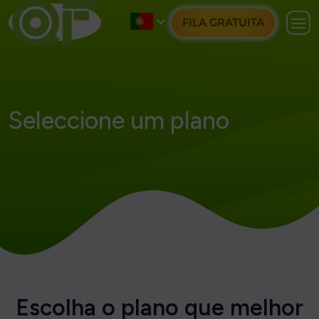
FILA GRATUITA
Seleccione um plano
E
s
c
o
l
h
a
o
p
l
a
n
o
q
u
e
m
e
l
h
o
r