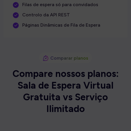
Filas de espera só para convidados
Controlo da API REST
Páginas Dinâmicas de Fila de Espera
Comparar planos
C
o
m
p
a
r
e
n
o
s
s
o
s
p
l
a
n
o
s
:
S
a
l
a
d
e
E
s
p
e
r
a
V
i
r
t
u
a
l
G
r
a
t
u
i
t
a
v
s
S
e
r
v
i
ç
o
I
l
i
m
i
t
a
d
o