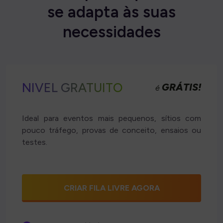
s
e
a
d
a
p
t
a
à
s
s
u
a
s
n
e
c
e
s
s
i
d
a
d
e
s
NÍVEL GRATUITO
GRÁTIS!
é
Ideal para eventos mais pequenos, sítios com
pouco tráfego, provas de conceito, ensaios ou
testes.
CRIAR FILA LIVRE AGORA