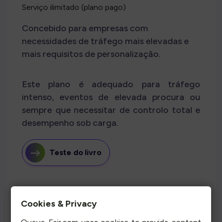
Serviço ilimitado (plano pago)
Concebido para empresas com
necessidades de tráfego mais elevadas e
mais requisitos de personalização.
Este plano é adequado para tráfego
intenso, eventos de elevada procura ou
sempre que necessitar de controlo total e
desempenho sob carga.
Teste do livro
Salas de espera e capacidade ilimitadas
- Sem limites
de filas de espera ou volume simultâneos
Cookies & Privacy
Flexibilidade total de fluxo de saída e SafeGuard
-