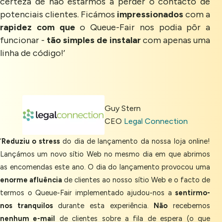
certeza de não estarmos a perder o contacto de
potenciais clientes. Ficámos
impressionados
com a
rapidez com que
o Queue-Fair nos podia pôr a
funcionar -
tão simples de instalar
com apenas uma
linha de código!’
Guy Stern
CEO
Legal Connection
‘
Reduziu o stress
do dia de lançamento da nossa loja online!
Lançámos um novo sítio Web no mesmo dia em que abrimos
as encomendas este ano. O dia do lançamento provocou uma
enorme afluência
de clientes ao nosso sítio Web e o facto de
termos o Queue-Fair implementado ajudou-nos a
sentirmo-
nos tranquilos
durante esta experiência.
Não
recebemos
nenhum e-mail
de clientes sobre a fila de espera (o que