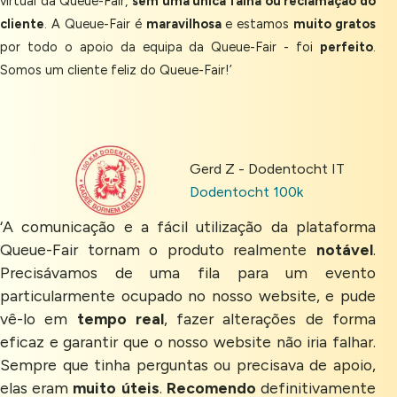
virtual da Queue-Fair,
sem uma única falha ou reclamação do
cliente
. A Queue-Fair é
maravilhosa
e estamos
muito gratos
por todo o apoio da equipa da Queue-Fair - foi
perfeito
.
Somos um cliente feliz do Queue-Fair!’
Gerd Z - Dodentocht IT
Dodentocht 100k
‘A comunicação e a fácil utilização da plataforma
Queue-Fair tornam o produto realmente
notável
.
Precisávamos de uma fila para um evento
particularmente ocupado no nosso website, e pude
vê-lo em
tempo real
, fazer alterações de forma
eficaz e garantir que o nosso website não iria falhar.
Sempre que tinha perguntas ou precisava de apoio,
elas eram
muito úteis
.
Recomendo
definitivamente