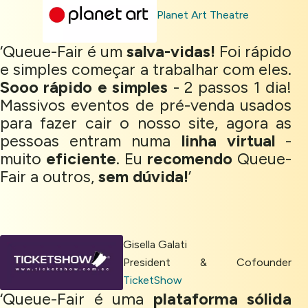
Planet Art Theatre
Settings
‘Queue-Fair é um
salva-vidas!
Foi rápido
Accept
e simples começar a trabalhar com eles.
Sooo rápido e simples
- 2 passos 1 dia!
Massivos eventos de pré-venda usados
para fazer cair o nosso site, agora as
pessoas entram numa
linha virtual
-
muito
eficiente
. Eu
recomendo
Queue-
Fair a outros,
sem dúvida!
’
Gisella Galati
President & Cofounder
TicketShow
‘Queue-Fair é uma
plataforma sólida