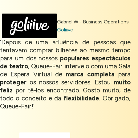
Gabriel W - Business Operations
Goliiive
‘Depois de uma afluência de pessoas que
tentavam comprar bilhetes ao mesmo tempo
para um dos nossos
populares espectáculos
de teatro
, Queue-Fair interveio com uma Sala
de Espera Virtual de
marca completa
para
proteger
os nossos servidores. Estou
muito
feliz
por tê-los encontrado. Gosto muito, de
Cookies & Privacy
todo o conceito e da
flexibilidade
. Obrigado,
Queue-Fair!’
Queue-Fair.com uses cookies to provide content
and improve your experience. You can accept all
cookie usage or use settings to manage
categories individually.