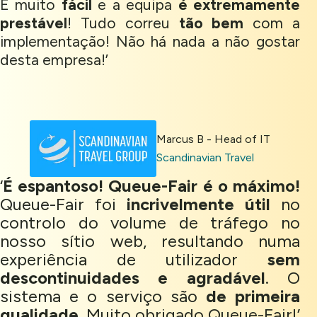
É muito
fácil
e a equipa
é extremamente
prestável
! Tudo correu
tão bem
com a
implementação! Não há nada a não gostar
desta empresa!’
Marcus B - Head of IT
Scandinavian Travel
‘
É espantoso! Queue-Fair é o máximo!
Queue-Fair foi
incrivelmente útil
no
controlo do volume de tráfego no
nosso sítio web, resultando numa
experiência de utilizador
sem
descontinuidades e agradável
. O
sistema e o serviço são
de primeira
qualidade.
Muito obrigado Queue-Fair!’