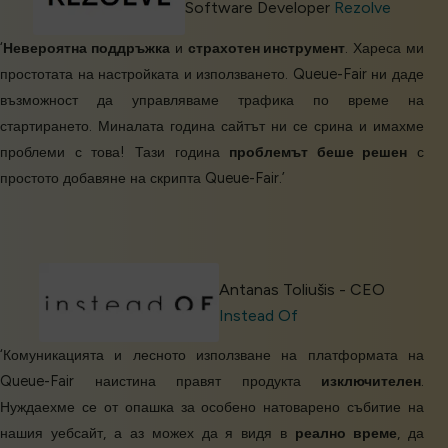
Software Developer
Rezolve
‘
Невероятна поддръжка
и
страхотен инструмент
. Хареса ми
простотата на настройката и използването. Queue-Fair ни даде
възможност да управляваме трафика по време на
стартирането. Миналата година сайтът ни се срина и имахме
проблеми с това! Тази година
проблемът беше решен
с
простото добавяне на скрипта Queue-Fair.’
Antanas Toliušis - CEO
Instead Of
‘Комуникацията и лесното използване на платформата на
Queue-Fair наистина правят продукта
изключителен
.
Нуждаехме се от опашка за особено натоварено събитие на
нашия уебсайт, а аз можех да я видя в
реално време
, да