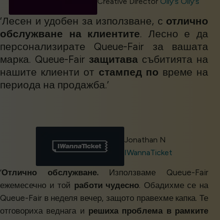
Creative Director
Olly's Olly's
‘Лесен и удобен за използване, с
отлично
обслужване на клиентите
. Лесно е да
персонализирате Queue-Fair за вашата
марка. Queue-Fair
защитава
събитията на
нашите клиенти от
стампед по
време на
периода на продажба.’
Jonathan N
IWannaTicket
‘
Отлично обслужване.
Използваме Queue-Fair
ежемесечно и той
работи чудесно
. Обадихме се на
Queue-Fair в неделя вечер, защото правехме капка. Те
отговориха веднага и
решиха проблема в рамките