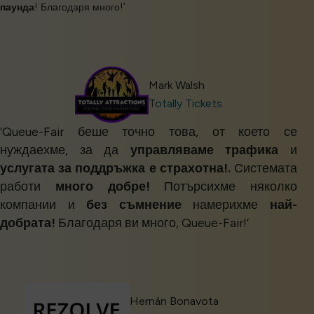
паунда
! Благодаря много!’
Mark Walsh
Totally Tickets
‘Queue-Fair беше точно това, от което се
нуждаехме, за да
управляваме трафика
и
услугата за поддръжка е страхотна!.
Системата
работи
много добре!
Потърсихме няколко
компании и
без съмнение
намерихме
най-
добрата!
Благодаря ви много, Queue-Fair!’
Hernán Bonavota