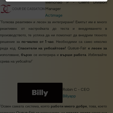
Wenchao P - Client Division
Manager
Actimage
‘Толкова реактивен и лесен за интегриране! Екипът им е много
реактивен: от настройката до теста и внедряването в
производството, те успяха да ни помогнат да внедрим тяхното
решение за
по-малко от 1 час
. Необходими са само няколко
реда код.
Спасители на уебсайтове!
Queue-Fair
е лесен за
използване,
бързо
се интегрира и
върши работа
. Избягвайте
срива на уебсайта!’
Robin C - CEO
Billyapp
‘Освен самата система, която
работи много добре
, това, което
отличава Queue-Fair от останалите, са
хората, които
стоят зад