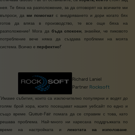
нея. Те бяха на разположение, за да отговорят на всичките ми
въпроси, да
ми помогнат
с внедряването и дори когато бях
готов да вляза в производство, те все още бяха на
разположение! Мога да
бъда спокоен
, знаейки, че пиковото
потребление вече няма да създава проблеми на моята
система. Всичко е
перфектно!
’
Richard Laniel
Partner
Rocksoft
‘Имаме събития, които са изключително популярни и водят до
голям брой хора, които посещават нашия уебсайт по едно и
също време. Queue-Fair помага да се справим с това, като
решава проблема. Най-много ни харесаха поддръжката по
време на настройката и
лекотата на използване
.