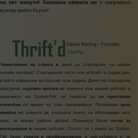
на пет минути!
Запазиха капката ни
и направиха
всичко много бързо!’
Daniel Böning - Founder
Thrift'd
‘
Намаляване на стреса в
деня на стартиране на нашия
онлайн магазин! Стартирахме чисто нов уебсайт в същия ден,
в който отворихме за поръчки тази година. Денят на стартиране
осигурява
огромен наплив от
клиенти към нашия уебсайт и
наличието на Queue-Fair ни помогна да
се чувстваме
спокойни
по време на това преживяване. Получихме
нула
имейла от
клиенти
за
опашката (което си обясняваме като
знак, че всичко работи добре). Опашката беше
лесна за
интегриране в
нашия уебсайт. Опитът ни с екипа на Queue-
Fair беше
гладък и професионален
, а най-хубавото е, че