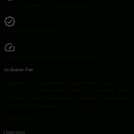
Безплатно обучение и 24-часова линия за помощ
Съответствие с GDPR и WCAG 2.2
100% време за работа през последните 12 месеца
За Queue-Fair
Изобретена и първоначално патентована през 2004 г.,
Queue-Fair е оригиналната виртуална чакалня, която
осигурява онлайн управление на опашки за натоварени
уебсайтове и приложения.
Нашите услуги
Преглед