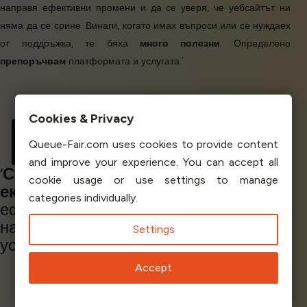
направя ефективни промени и да се уверя, че уебсайтът ни
няма да се срине. Винаги, когато имах въпроси или се нуждаех
от поддръжка, те бяха
много полезни
. Определено
препоръчвам
платформата и услугата.’
Cookies & Privacy
Júlia Duarte
Queue-Fair.com uses cookies to provide content
Brand Strategist
OHCA Brasil
and improve your experience. You can accept all
‘
Страхотно обслужване
с
голям
cookie usage or use settings to manage
екип!
Лесно качване на борда,
categories individually.
ефективно справяне с пиковите
натоварвания!
Висока наличност на
Settings
услугата!’
Accept