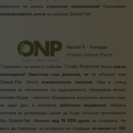
клиентите ни имаха
страхотно преживяване!
Оценяваме
спокойствието, което
ни осигури Queue-Fair.’
Rachel R - Manager
Ontario Native Plants
‘Търсенето на нашето събитие Totally Roarsome беше
извън
класациите!
Наистина съм доволен, че
се обърнах към
Queue-Fair. Бяхте
изключително полезни
. Над и отвъд
призива за изпълнение на задълженията. Направиха всичко
толкова бързо - напълно брандирана виртуална чакалня само
за един ден, а опашката
работеше перфектно
. Нашата
система за резервации щеше да бъде напълно претоварена
без Queue-Fair. Имахме
над 16 000 души
на опашката. Не
мога да повярвам, че опашката ни струваше
по-малко от 150