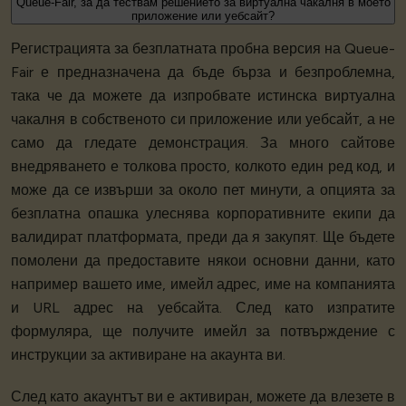
Queue-Fair, за да тествам решението за виртуална чакалня в моето
приложение или уебсайт?
Регистрацията за безплатната пробна версия на Queue-
Fair е предназначена да бъде бърза и безпроблемна,
така че да можете да изпробвате истинска виртуална
чакалня в собственото си приложение или уебсайт, а не
само да гледате демонстрация. За много сайтове
внедряването е толкова просто, колкото един ред код, и
може да се извърши за около пет минути, а опцията за
безплатна опашка улеснява корпоративните екипи да
валидират платформата, преди да я закупят. Ще бъдете
помолени да предоставите някои основни данни, като
например вашето име, имейл адрес, име на компанията
и URL адрес на уебсайта. След като изпратите
формуляра, ще получите имейл за потвърждение с
инструкции за активиране на акаунта ви.
След като акаунтът ви е активиран, можете да влезете в