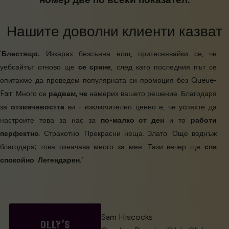
Нашите
доволни клиенти
казват
‘
Блестящо.
Изкарах безсънна нощ, притеснявайки се, че
уебсайтът отново ще
се срине
, след като последния път се
опитахме да проведем популярната си промоция без Queue-
Fair. Много се
радвам, че
намерих вашето решение. Благодаря
за
отзивчивостта
ви - изключително ценно е, че успяхте да
настроите това за нас за
по-малко от ден
и то
работи
перфектно
. Страхотно. Прекрасни неща. Злато. Още веднъж
благодаря; това означава много за мен. Тази вечер ще
спя
спокойно
.
Легендарен.
’
Sam Hiscocks