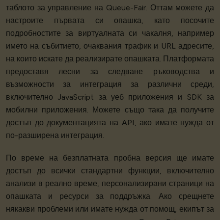
таблото за управление на Queue-Fair. Оттам можете да
настроите първата си опашка, като посочите
подробностите за виртуалната си чакалня, например
името на събитието, очаквания трафик и URL адресите,
на които искате да реализирате опашката. Платформата
предоставя лесни за следване ръководства и
възможности за интеграция за различни среди,
включително JavaScript за уеб приложения и SDK за
мобилни приложения. Можете също така да получите
достъп до документацията на API, ако имате нужда от
по-разширена интеграция.
По време на безплатната пробна версия ще имате
достъп до всички стандартни функции, включително
анализи в реално време, персонализирани страници на
опашката и ресурси за поддръжка. Ако срещнете
някакви проблеми или имате нужда от помощ, екипът за