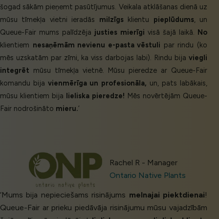
šogad sākām pieņemt pasūtījumus. Veikala atklāšanas dienā uz
mūsu tīmekļa vietni ieradās
milzīgs
klientu
pieplūdums
, un
Queue-Fair mums palīdzēja
justies mierīgi
visā šajā laikā.
No
klientiem
nesaņēmām nevienu e-pasta vēstuli
par rindu (ko
mēs uzskatām par zīmi, ka viss darbojas labi). Rindu bija
viegli
integrēt
mūsu tīmekļa vietnē. Mūsu pieredze ar Queue-Fair
komandu bija
vienmērīga un profesionāla,
un, pats labākais,
mūsu klientiem bija
lieliska pieredze!
Mēs novērtējām Queue-
Fair nodrošināto
mieru.
’
Rachel R - Manager
Ontario Native Plants
‘Mums bija nepieciešams risinājums
melnajai piektdienai
!
Queue-Fair ar prieku piedāvāja risinājumu mūsu vajadzībām