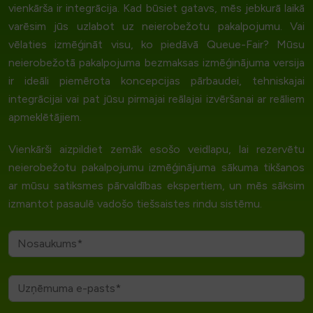
vienkārša ir integrācija. Kad būsiet gatavs, mēs jebkurā laikā
varēsim jūs uzlabot uz neierobežotu pakalpojumu. Vai
vēlaties izmēģināt visu, ko piedāvā Queue-Fair? Mūsu
neierobežotā pakalpojuma bezmaksas izmēģinājuma versija
ir ideāli piemērota koncepcijas pārbaudei, tehniskajai
integrācijai vai pat jūsu pirmajai reālajai izvēršanai ar reāliem
apmeklētājiem.
Vienkārši aizpildiet zemāk esošo veidlapu, lai rezervētu
neierobežotu pakalpojumu izmēģinājuma sākuma tikšanos
ar mūsu satiksmes pārvaldības ekspertiem, un mēs sāksim
izmantot pasaulē vadošo tiešsaistes rindu sistēmu.