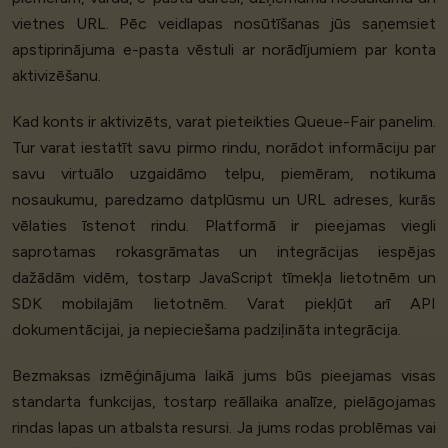
vietnes URL. Pēc veidlapas nosūtīšanas jūs saņemsiet
apstiprinājuma e-pasta vēstuli ar norādījumiem par konta
aktivizēšanu.
Kad konts ir aktivizēts, varat pieteikties Queue-Fair panelim.
Tur varat iestatīt savu pirmo rindu, norādot informāciju par
savu virtuālo uzgaidāmo telpu, piemēram, notikuma
nosaukumu, paredzamo datplūsmu un URL adreses, kurās
vēlaties īstenot rindu. Platformā ir pieejamas viegli
saprotamas rokasgrāmatas un integrācijas iespējas
dažādām vidēm, tostarp JavaScript tīmekļa lietotnēm un
SDK mobilajām lietotnēm. Varat piekļūt arī API
dokumentācijai, ja nepieciešama padziļināta integrācija.
Bezmaksas izmēģinājuma laikā jums būs pieejamas visas
standarta funkcijas, tostarp reāllaika analīze, pielāgojamas
rindas lapas un atbalsta resursi. Ja jums rodas problēmas vai