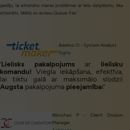
gaidīju, lai atrisinātu manas problēmas ar lielu datplūsmu, tika
atrisināts, tiklīdz es ieviesu Queue-Fair.’
Adelmo O - System Analyst
Digita
‘
Lielisks pakalpojums
ar
lielisku
komandu!
Viegla iekāpšana, efektīva,
lai tiktu galā ar maksimālo slodzi!
Augsta
pakalpojuma
pieejamība
!’
Wenchao P - Client Division
Manager