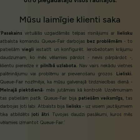
otro piegādātāju visos rādītājos.
Mūsu
laimīgie klienti
saka
‘
Pasakains
virtuālās uzgaidāmās telpas risinājums ar
lielisku
atbalsta komandu. Queue-Fair darbojas
bez problēmām
- to
patiešām
viegli
iestatīt un konfigurēt. Ierobežotam krājumu
daudzumam, ko mēs vēlamies pārdot - nevis pārpārdot -,
klientu pieredze ir
pilnībā uzlabota.
Nav vairs nekādu vietnes
palēninājumu vai problēmu ar pievienošanu grozos.
Lieliski.
Queue-Fair nozīmēja, ka mūsu galvenajā tirdzniecības dienā -
Melnajā piektdienā
- mēs jutāmies kā kontrolē. Uzņēmumam
tas patiešām patīk. Queue-Fair bija
patiešām veiksmīgs,
tas
darbojas ļoti labi. Atbalsts bija
lielisks
- uz visiem jautājumiem
tika atbildēts
ļoti ātri
. Tuvojas daudzi pasākumi, kuros mēs
vēlamies izmantot Queue-Fair.’