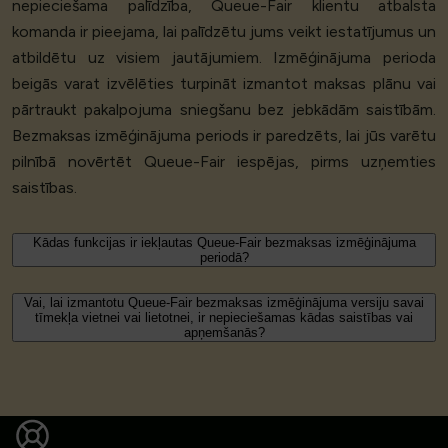
nepieciešama palīdzība, Queue-Fair klientu atbalsta
komanda ir pieejama, lai palīdzētu jums veikt iestatījumus un
atbildētu uz visiem jautājumiem. Izmēģinājuma perioda
beigās varat izvēlēties turpināt izmantot maksas plānu vai
pārtraukt pakalpojuma sniegšanu bez jebkādām saistībām.
Bezmaksas izmēģinājuma periods ir paredzēts, lai jūs varētu
pilnībā novērtēt Queue-Fair iespējas, pirms uzņemties
saistības.
Kādas funkcijas ir iekļautas Queue-Fair bezmaksas izmēģinājuma
periodā?
Vai, lai izmantotu Queue-Fair bezmaksas izmēģinājuma versiju savai
tīmekļa vietnei vai lietotnei, ir nepieciešamas kādas saistības vai
apņemšanās?