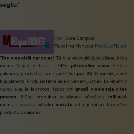
segtu
.’
Fran Cora Campos
Ticketing Manager
MasQueTicket
‘
Tas vienkārši darbojas!
Tā bija visvieglākā palaišana, kāda
mums šogad ir bijusi
.
Mēs
pārdevām visus
četrus
galvenos produktus un nopelnījām
par 20 % vairāk
, nekā
bija plānots. Rindu sistēma ļāva cilvēkiem justies, ka viņiem ir
vairāk laika, lai iepirktos, tāpēc viņi
grozā pievienoja citas
preces
. Mūsu produktu palaišanas vērošana
reāllaikā
mums ir devusi būtisku
ieskatu
arī par mūsu turpmāko
produktu palaišanu.’