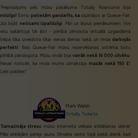
‘Pieprasījums pēc mūsu pasākuma Totally Roarsome bija
milzīgs!
Esmu
patiešām gandarīts, ka
sazinājos ar Queue-Fair.
Jūs bijāt
neticami izpalīdzīgi
. Pāri un ārpus pienākumiem. Viņi
visu sakārtoja tik ātri - pilnībā zīmolota virtuālā uzgaidāmā
telpa tika izveidota tikai vienas dienas laikā, un rinda
darbojās
perfekti
. Bez Queue-Fair mūsu rezervēšanas sistēma būtu
pilnībā pārslogota. Mūsu rindā bija
vairāk nekā 16 000 cilvēku
.
Nevar noticēt, ka rinda mums izmaksāja
mazāk nekā 150 £
!
Liels paldies!’
Mark Walsh
Totally Tickets
‘
Samazināja stresu
mūsu interneta veikala atklāšanas dienā!
Mēs atklājām pilnīgi jaunu tīmekļa vietni tajā pašā dienā, kad