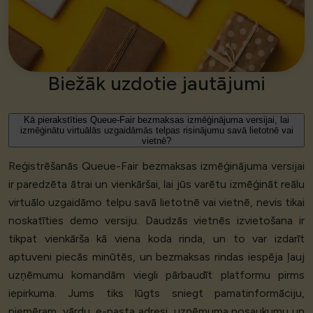
Biežāk uzdotie jautājumi
Kā pierakstīties Queue-Fair bezmaksas izmēģinājuma versijai, lai
izmēģinātu virtuālās uzgaidāmās telpas risinājumu savā lietotnē vai
vietnē?
Reģistrēšanās Queue-Fair bezmaksas izmēģinājuma versijai
ir paredzēta ātrai un vienkāršai, lai jūs varētu izmēģināt reālu
virtuālo uzgaidāmo telpu savā lietotnē vai vietnē, nevis tikai
noskatīties demo versiju. Daudzās vietnēs izvietošana ir
tikpat vienkārša kā viena koda rinda, un to var izdarīt
aptuveni piecās minūtēs, un bezmaksas rindas iespēja ļauj
uzņēmumu komandām viegli pārbaudīt platformu pirms
iepirkuma. Jums tiks lūgts sniegt pamatinformāciju,
piemēram, vārdu, e-pasta adresi, uzņēmuma nosaukumu un