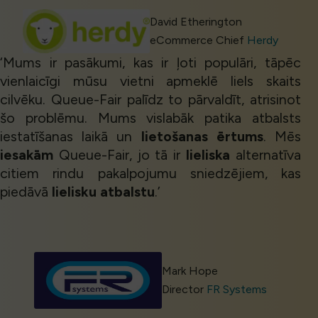
David Etherington
eCommerce Chief
Herdy
‘Mums ir pasākumi, kas ir ļoti populāri, tāpēc
vienlaicīgi mūsu vietni apmeklē liels skaits
cilvēku. Queue-Fair palīdz to pārvaldīt, atrisinot
šo problēmu. Mums vislabāk patika atbalsts
iestatīšanas laikā un
lietošanas ērtums
. Mēs
iesakām
Queue-Fair, jo tā ir
lieliska
alternatīva
citiem rindu pakalpojumu sniedzējiem, kas
piedāvā
lielisku atbalstu
.’
Mark Hope
Director
FR Systems