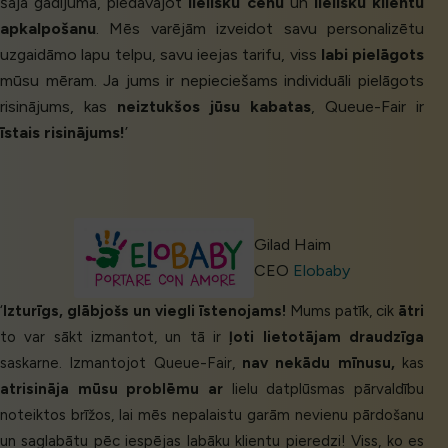
šajā gadījumā, piedāvājot
lielisku cenu
un
lielisku klientu
apkalpošanu
. Mēs varējām izveidot savu personalizētu
uzgaidāmo lapu telpu, savu ieejas tarifu, viss
labi pielāgots
mūsu mēram. Ja jums ir nepieciešams individuāli pielāgots
risinājums, kas
neiztukšos jūsu kabatas
, Queue-Fair ir
īstais risinājums!
’
Gilad Haim
CEO
Elobaby
‘
Izturīgs, glābjošs un viegli īstenojams!
Mums patīk, cik
ātri
to var sākt izmantot, un tā ir
ļoti lietotājam draudzīga
saskarne. Izmantojot Queue-Fair,
nav nekādu mīnusu,
kas
atrisināja mūsu problēmu ar
lielu datplūsmas pārvaldību
noteiktos brīžos, lai mēs nepalaistu garām nevienu pārdošanu
un saglabātu pēc iespējas labāku klientu pieredzi! Viss, ko es