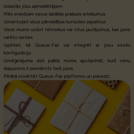
izskatās jūsu apmeklētājiem.
Mēs sniedzam savus labākās prakses ieteikumus
Izmantojiet visus pārvaldības konsoles aspektus
Varat mums uzdot tehniskus vai citus jautājumus, kas jums
varētu rasties.
Izpētiet, kā Queue-Fair var integrēt ar jūsu esošo
konfigurāciju
Izmēģinājuma dati palīdz mums apstiprināt, kurš cenu
diapazons ir piemērots tieši jums.
Pilnībā novērtēt Queue-Fair platformu un pieredzi