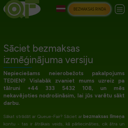
BEZMAKSAS RINDA
Sāciet bezmaksas
izmēģinājuma versiju
Nepieciešams neierobežots pakalpojums
TEDIEN? Vislabāk zvaniet mums uzreiz pa
tālruni +44 333 5432 108, un mēs
nekavējoties nodrošināsim, lai jūs varētu sākt
darbu.
bezmaksas līmeņa
Sākat strādāt ar Queue-Fair? Sāciet ar
kontu - tas ir ātrākais veids, kā pārliecināties, cik ātra un