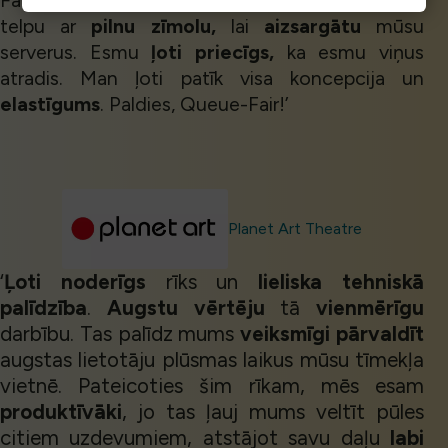
Fair iejaucās, izveidojot virtuālo uzgaidāmo
telpu ar
pilnu zīmolu,
lai
aizsargātu
mūsu
serverus. Esmu
ļoti priecīgs,
ka esmu viņus
atradis. Man ļoti patīk visa koncepcija un
elastīgums
. Paldies, Queue-Fair!’
Planet Art Theatre
‘
Ļoti noderīgs
rīks un
lieliska tehniskā
palīdzība
.
Augstu vērtēju
tā
vienmērīgu
darbību. Tas palīdz mums
veiksmīgi pārvaldīt
augstas lietotāju plūsmas laikus mūsu tīmekļa
vietnē. Pateicoties šim rīkam, mēs esam
produktīvāki
, jo tas ļauj mums veltīt pūles
citiem uzdevumiem, atstājot savu daļu
labi