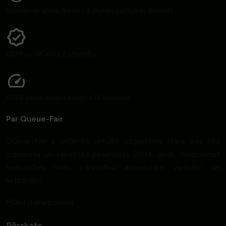
Bezmaksas apmācība un 24 stundu palīdzības dienests
GDPR un WCAG 2.2 atbilstība
100% darbības laiks pēdējos 12 mēnešos
Par Queue-Fair
Queue-Fair ir oriģinālā virtuālā uzgaidāmā telpa, kas tika
izgudrota un sākotnēji patentēta 2004. gadā, nodrošinot
tiešsaistes rindu pārvaldību aizņemtām vietnēm un
lietotnēm.
Mūsu pakalpojumi
Pārskats