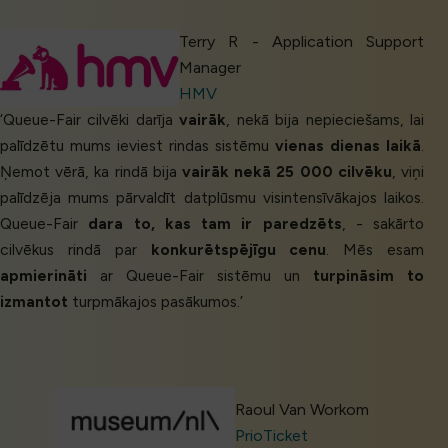
Terry R - Application Support
Manager
HMV
‘Queue-Fair cilvēki darīja
vairāk
, nekā bija nepieciešams, lai
palīdzētu mums ieviest rindas sistēmu
vienas dienas laikā
.
Ņemot vērā, ka rindā bija
vairāk nekā 25 000 cilvēku
, viņi
palīdzēja mums pārvaldīt datplūsmu visintensīvākajos laikos.
Queue-Fair
dara to, kas tam ir paredzēts
, - sakārto
cilvēkus rindā par
konkurētspējīgu cenu
. Mēs esam
apmierināti
ar Queue-Fair sistēmu un
turpināsim to
izmantot
turpmākajos pasākumos.’
Raoul Van Workom
PrioTicket