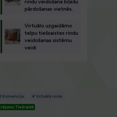
rindu veidošana biļešu
pārdošanas vietnēs.
Virtuālo uzgaidāmo
telpu tiešsaistes rindu
veidošanas sistēmu
veidi
# Konvencija
# Virtuālā rinda
rējums Tiešraidē