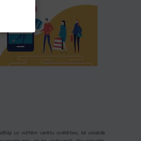
dītāji uz vizītēm varētu izvēlēties, kā vislabāk
recīzi zina, cik ilgi, visticamāk, tiks aizturēti,