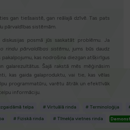
ies gan tiešsaistē, gan reālajā dzīvē. Tas pats
ndu pārvaldības sistēmām.
ā diskusijas posmā jūs saskatāt problēmu. Ja
o rindu pārvaldības sistēmu
, jums būs daudz
pakalpojumu, kas nodrošina diezgan atšķirīgus
n galarezultātus. Šajā rakstā mēs mēģināsim
nti, kas gaida galaproduktu, vai tie, kas vēlas
elpu programmatūru, varētu ātrāk un efektīvāk
elpu informāciju.
 uzgaidāmā telpa
# Virtuālā rinda
# Terminoloģija
ba
# Fiziskā rinda
# Tīmekļa vietnes rinda
Demonst