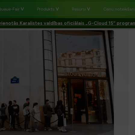
Queue-Fair
Produkts
Resursi
Cenu noteikša
ienotās Karalistes valdības oficiālais „G-Cloud 15“ progr