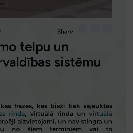
s
Share:
āmo telpu un
ārvaldības sistēmu
kas frāzes, kas bieži tiek sajauktas
tes rinda
, virtuālā rinda un
virtuālā
tarpēji aizvietojami, un nav stingra un
ādu no šiem terminiem vai to