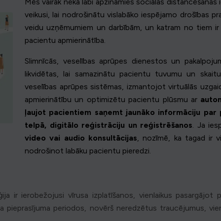
Mēs vairāk nekā labi apzināmies sociālās distancēšanās 
veikusi, lai nodrošinātu vislabāko iespējamo drošības p
veidu uzņēmumiem un darbībām, un katram no tiem ir sa
pacientu apmierinātība.
Slimnīcās, veselības aprūpes dienestos un pakalpoju
likvidētas, lai samazinātu pacientu tuvumu un skaitu. 
veselības aprūpes sistēmas, izmantojot virtuālās uzgaid
apmierinātību un optimizētu pacientu plūsmu ar
auto
ļaujot pacientiem saņemt jaunāko informāciju par 
telpā, digitālo reģistrāciju un reģistrēšanos
. Ja ie
video vai audio konsultācijas
, nozīmē, ka tagad ir v
nodrošinot labāku pacientu pieredzi.
ja ir ierobežojusi vīrusa izplatīšanos, vienlaikus pasargājo
a pieprasījuma periodos, novērš neredzētus traucējumus, vien