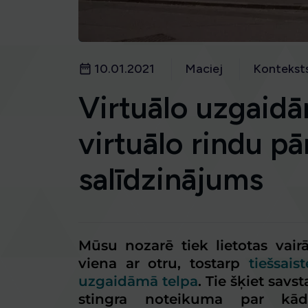
10.01.2021
Maciej
Kontekst
Virtuālo uzgaid
virtuālo rindu p
salīdzinājums
Mūsu nozarē tiek lietotas vairā
viena ar otru, tostarp
tiešsais
uzgaidāmā telpa
. Tie šķiet savs
stingra noteikuma par k