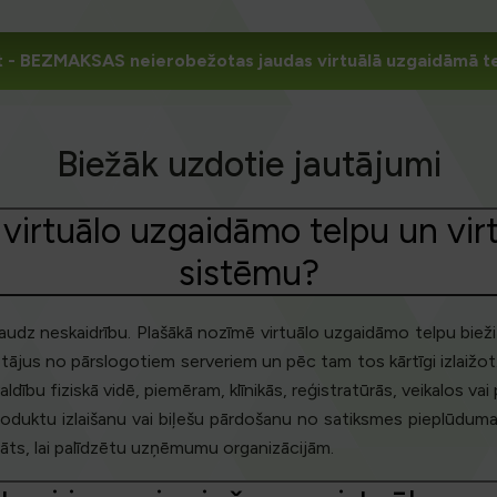
t
- BEZMAKSAS neierobežotas jaudas virtuālā uzgaidāmā t
Biežāk uzdotie jautājumi
p virtuālo uzgaidāmo telpu un vir
sistēmu?
 daudz neskaidrību. Plašākā nozīmē virtuālo uzgaidāmo telpu bieži
tājus no pārslogotiem serveriem un pēc tam tos kārtīgi izlaižot. 
rvaldību fiziskā vidē, piemēram, klīnikās, reģistratūrās, veikalos v
 produktu izlaišanu vai biļešu pārdošanu no satiksmes pieplūduma
rādāts, lai palīdzētu uzņēmumu organizācijām.