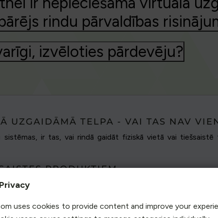
ei ir nepieciešama virtuāla uzg
pārējs rindu pārvaldības risināj
varīgi, izvēloties pārdevēju?
Ā UZGAIDĀMĀ TELPA - VAI TAS NAV VIE
sistēmas, ir tas, vai rindā gaidāt fiziskā vietā vai tiešsaistē
ŠSAISTES PRODUKTIEM
iešsaistes rindu veidošanas sistēmu,
lai aizsargātu
Privacy
mas un lietojumprogrammu datplūsmas uzplūdiem, kas
om uses cookies to provide content and improve your experi
stēmas. Gadu laikā, kopš 2004. gadā mēs sākotnēji