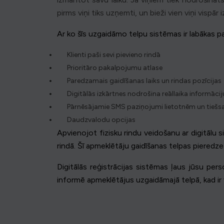
pirms viņi tiks uzņemti, un bieži vien viņi vispār
Ar ko šīs uzgaidāmo telpu sistēmas ir labākas 
Klienti paši sevi pievieno rindā
Prioritāro pakalpojumu atlase
Paredzamais gaidīšanas laiks un rindas pozīcijas
Digitālās izkārtnes nodrošina reāllaika informāc
Pārnēsājamie SMS paziņojumi lietotnēm un tiešs
Daudzvalodu opcijas
Apvienojot fizisku rindu veidošanu ar digitālu s
rindā. Šī apmeklētāju gaidīšanas telpas pieredze
Digitālās reģistrācijas sistēmas ļaus jūsu pe
informē apmeklētājus uzgaidāmajā telpā, kad ir v