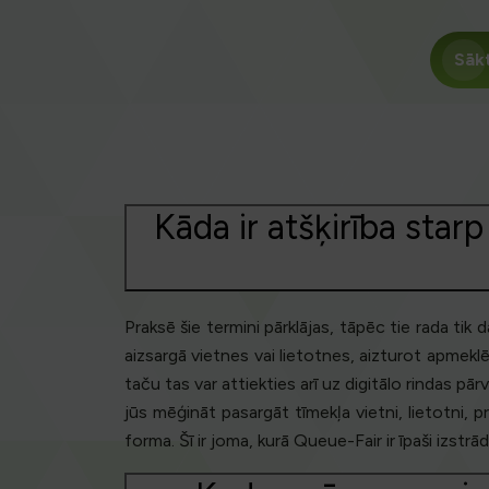
Sāk
Kāda ir atšķirība star
Praksē šie termini pārklājas, tāpēc tie rada tik
aizsargā vietnes vai lietotnes, aizturot apmeklē
taču tas var attiekties arī uz digitālo rindas pā
jūs mēģināt pasargāt tīmekļa vietni, lietotni,
forma. Šī ir joma, kurā Queue-Fair ir īpaši izst