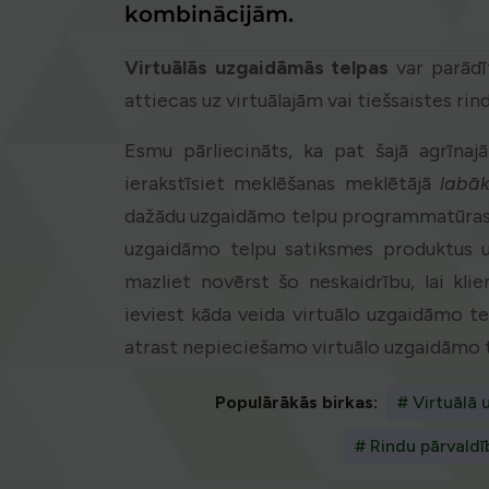
kombinācijām.
Virtuālās uzgaidāmās telpas
var parādīt
attiecas uz virtuālajām vai tiešsaistes ri
Esmu pārliecināts, ka pat šajā agrīnaj
ierakstīsiet meklēšanas meklētājā
labāk
dažādu uzgaidāmo telpu programmatūras 
uzgaidāmo telpu satiksmes produktus u
mazliet novērst šo neskaidrību, lai klie
ieviest kāda veida virtuālo uzgaidāmo t
atrast nepieciešamo virtuālo uzgaidāmo t
Populārākās birkas:
# Virtuālā
# Rindu pārvaldī