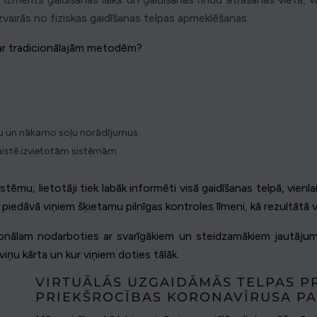
 izvairās no fiziskas gaidīšanas telpas apmeklēšanas.
par tradicionālajām metodēm?
iju un nākamo soļu norādījumus.
aistē izvietotām sistēmām
istēmu, lietotāji tiek labāk informēti visā gaidīšanas telpā, vien
 piedāvā viņiem šķietamu pilnīgas kontroles līmeni, kā rezultātā 
rsonālam nodarboties ar svarīgākiem un steidzamākiem jautājumi
iņu kārta un kur viņiem doties tālāk.
VIRTUĀLĀS UZGAIDĀMĀS TELPAS 
PRIEKŠROCĪBAS KORONAVĪRUSA PA