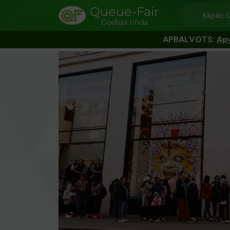
Queue-Fair
Kāpēc 
Godīga rinda
APBALVOTS:
Apv