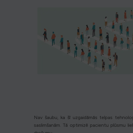
Nav šaubu, ka šī uzgaidāmās telpas tehnoloģi
saslimšanām. Tā optimizē pacientu plūsmu liel
drošumu.