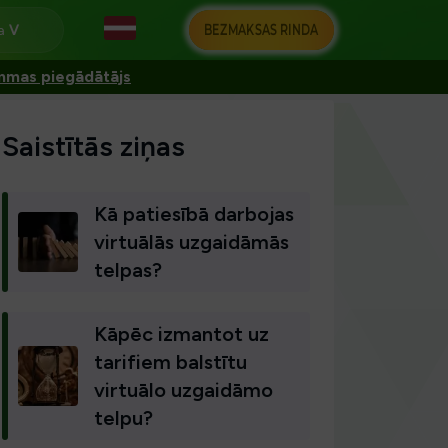
BEZMAKSAS RINDA
na
ammas piegādātājs
Saistītās ziņas
Kā patiesībā darbojas
virtuālās uzgaidāmās
telpas?
Kāpēc izmantot uz
tarifiem balstītu
virtuālo uzgaidāmo
telpu?