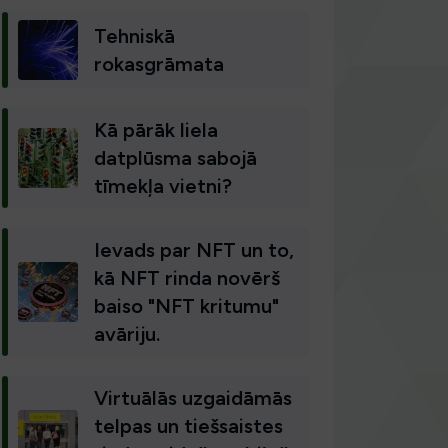
Tehniskā
rokasgrāmata
Kā pārāk liela
datplūsma sabojā
tīmekļa vietni?
Ievads par NFT un to,
kā NFT rinda novērš
baiso "NFT kritumu"
avāriju.
Virtuālās uzgaidāmās
telpas un tiešsaistes