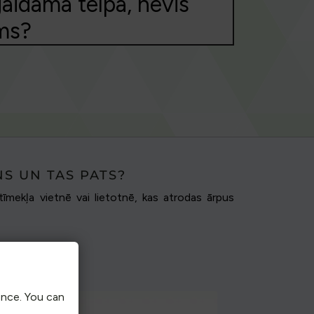
aidāmā telpa, nevis
ums?
NS UN TAS PATS?
 tīmekļa vietnē vai lietotnē, kas atrodas ārpus
ence. You can