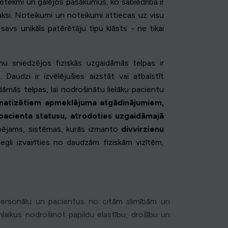
ietekmi un galējos pasākumus, ko sabiedrība ir
raksi. Noteikumi un noteikumi attiecas uz visu
vs unikāls patērētāju tipu klāsts - ne tikai
mu sniedzējos fiziskās uzgaidāmās telpas ir
Daudzi ir izvēlējušies aizstāt vai atbalstīt
āmās telpas, lai nodrošinātu lielāku pacientu
matizētiem apmeklējuma atgādinājumiem,
pacienta statusu, atrodoties uzgaidāmajā
spējams, sistēmas, kurās izmanto
divvirzienu
iegli izvairīties no daudzām fiziskām vizītēm,
t personālu un pacientus no citām slimībām un
laikus nodrošinot papildu elastību, drošību un