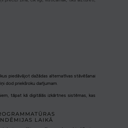
laikus piedāvājot dažādas alternatīvas stāvēšanai
viņi dod priekšroku darījumam.
em, tāpat kā digitālās izkārtnes sistēmas, kas
PROGRAMMATŪRAS
NDĒMIJAS LAIKĀ