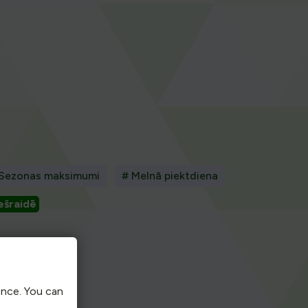
 Sezonas maksimumi
# Melnā piektdiena
ešraidē
elpa
ence. You can