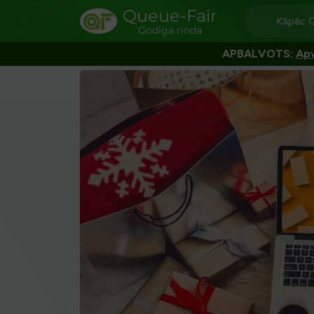
Queue-Fair
Kāpēc 
Godīga rinda
APBALVOTS:
Apv