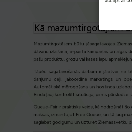
accept all c
Kā mazumtirgotājiem b
Mazumtirgotājiem būtu jāsagatavojas Ziemass
dāvanu izlaišana, e-pasta kampaņas un algas die
pašu produktu, grozu vai kases lapu apmeklējums, 
Tāpēc sagatavošanās darbam ir jāietver ne t
darījumu ceļi, jākoordinē mārketings un ope
Automātiskā mērogošana un hostinga uzlabojumi 
Rinda ļauj kontrolēt situāciju, pirms pārslodze 
Queue-Fair ir praktisks veids, kā nodrošināt šo
maksas, izmantojot Free Queue, un tā ļauj maz
saglabāt godīgumu un uzturēt Ziemassvētku pie