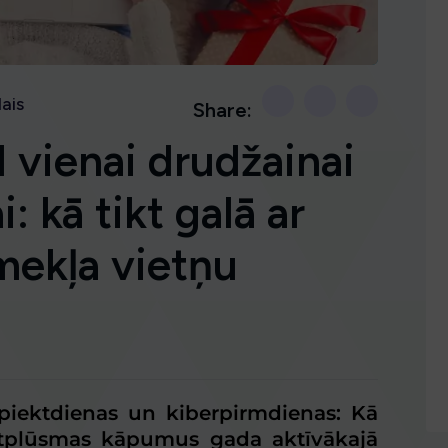
ais
Share:
 vienai drudžainai
: kā tikt galā ar
mekļa vietņu
iektdienas un kiberpirmdienas: Kā
datplūsmas kāpumus gada aktīvākajā