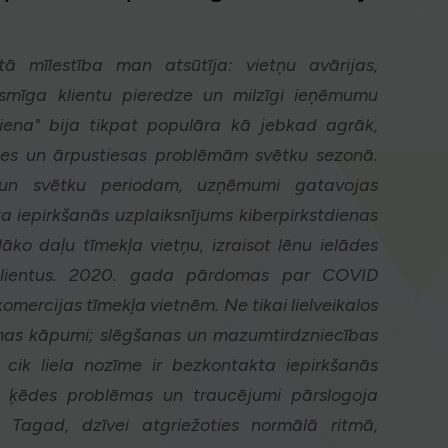
 mīlestība man atsūtīja: vietņu avārijas,
esmīga klientu pieredze un milzīgi ieņēmumu
iena" bija tikpat populāra kā jebkad agrāk,
stes un ārpustiesas problēmām svētku sezonā.
 un svētku periodam, uzņēmumi gatavojas
ta iepirkšanās uzplaiksnījums kiberpirkstdienas
āko daļu tīmekļa vietņu, izraisot lēnu ielādes
 klientus. 2020. gada pārdomas par COVID
omercijas tīmekļa vietnēm. Ne tikai lielveikalos
ūsmas kāpumi; slēgšanas un mazumtirdzniecības
 cik liela nozīme ir bezkontakta iepirkšanās
s ķēdes problēmas un traucējumi pārslogoja
u. Tagad, dzīvei atgriežoties normālā ritmā,