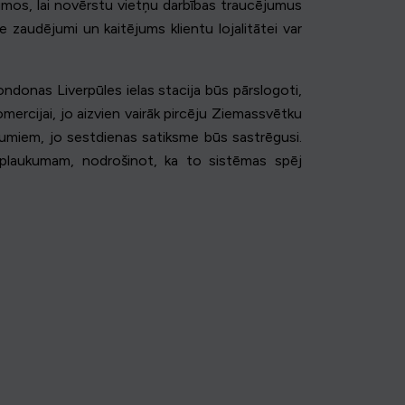
ājumos, lai novērstu vietņu darbības traucējumus
 zaudējumi un kaitējums klientu lojalitātei var
ndonas Liverpūles ielas stacija būs pārslogoti,
ercijai, jo aizvien vairāk pircēju Ziemassvētku
ējumiem, jo sestdienas satiksme būs sastrēgusi.
uzplaukumam, nodrošinot, ka to sistēmas spēj