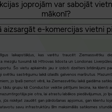
jas joprojām var sabojāt vietni,
mākonī?
kā aizsargāt e-komercijas vietni
īgus laikapstākļus, kas varētu traucēt Ziemassvētku di
 mezglu tuvumā kā Hītrovas lidosta un Londonas Liverpūles iela
portu. Šo vietu apkaimēs jau ir izdoti dzelteni brīdinājumi pa
i svētku sastrēgumu laikā izlaidīs galvenos maršrutus. Mazumtirg
em, jo īpaši ņemot vērā, ka Ziemassvētku laikā gaidāma satiks
u tādu grupu kā Conductor veiktie pētījumi liecina, ka klienti a
mazumtirgotāja pie otra, lai atrastu labākos piedāvājumus, jo īp
, jūs riskējat zaudēt gan pārdošanas apjomus, gan klientu loja
 sagatavotu savu infrastruktūru šīm maksimālās satiksmes stund