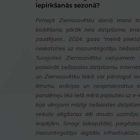
iepirkšanās sezonā?
Pirmajā Ziemassvētku dienā mana īstā
bloķēšana, pārāk liela datplūsma, bri
zaudējumi... 2024. gada "melnā piektd
neskatoties uz mazumtirgotāju tiešsai
Tuvojoties Ziemassvētku ceļojumiem
palielināt tiešsaistes datplūsmu. Interne
un Ziemassvētku laikā var pārslogot liel
ātrumu, avārijas un neapmierinātus
pandēmiju lika lielā mērā paļauties uz e-k
bija vērojami milzīgi tiešsaistes datpl
veikalu slēgšanas dēļ daudzi uzzināja,
iespējām. Smagi laikapstākļi, piegāde
mazumtirgotāju digitālo infrastruktūr