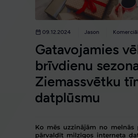
09.12.2024
Jason
Komerciāl
Gatavojamies vēl
brīvdienu sezonai
Ziemassvētku tī
datplūsmu
Ko mēs uzzinājām no melnās p
pārvaldīt milzīgos interneta 