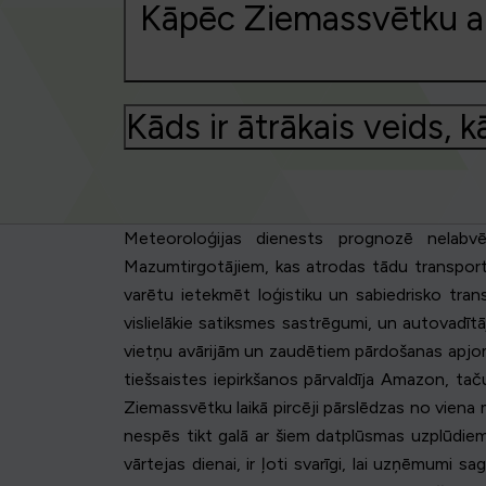
Kāpēc Ziemassvētku akci
Kāds ir ātrākais veids, 
Meteoroloģijas dienests prognozē nelabvēl
Mazumtirgotājiem, kas atrodas tādu transporta
varētu ietekmēt loģistiku un sabiedrisko trans
vislielākie satiksmes sastrēgumi, un autovadītāj
vietņu avārijām un zaudētiem pārdošanas apjomi
tiešsaistes iepirkšanos pārvaldīja Amazon, tač
Ziemassvētku laikā pircēji pārslēdzas no viena 
nespēs tikt galā ar šiem datplūsmas uzplūdiem
vārtejas dienai, ir ļoti svarīgi, lai uzņēmumi