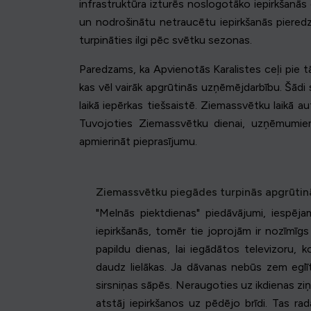
infrastruktūra izturēs noslogotāko iepirkšanās 
un nodrošinātu netraucētu iepirkšanās pieredzi
turpināties ilgi pēc svētku sezonas.
Paredzams, ka Apvienotās Karalistes ceļi pie t
kas vēl vairāk apgrūtinās uzņēmējdarbību. Šādi
laikā iepērkas tiešsaistē. Ziemassvētku laikā 
Tuvojoties Ziemassvētku dienai, uzņēmumiem 
apmierināt pieprasījumu.
Ziemassvētku piegādes turpinās apgrūtin
"Melnās piektdienas" piedāvājumi, iespēj
iepirkšanās, tomēr tie joprojām ir nozīmīgs 
papildu dienas, lai iegādātos televizoru, ko
daudz lielākas. Ja dāvanas nebūs zem egl
sirsniņas sāpēs. Neraugoties uz ikdienas z
atstāj iepirkšanos uz pēdējo brīdi. Tas ra