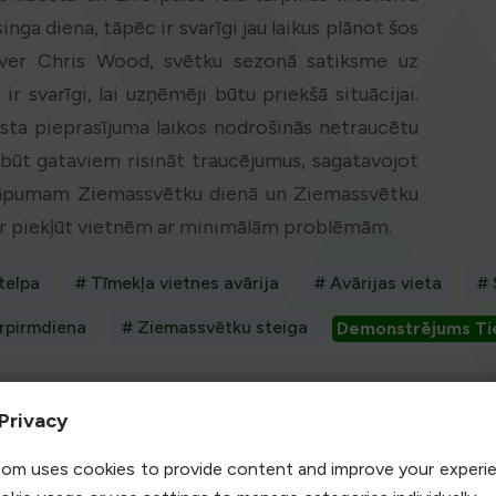
ga diena, tāpēc ir svarīgi jau laikus plānot šos
sver Chris Wood, svētku sezonā satiksme uz
ir svarīgi, lai uzņēmēji būtu priekšā situācijai.
sta pieprasījuma laikos nodrošinās netraucētu
būt gataviem risināt traucējumus, sagatavojot
kāpumam Ziemassvētku dienā un Ziemassvētku
 var piekļūt vietnēm ar minimālām problēmām.
telpa
# Tīmekļa vietnes avārija
# Avārijas vieta
#
rpirmdiena
# Ziemassvētku steiga
Demonstrējums Ti
Privacy
t
- BEZMAKSAS neierobežotas jaudas virtuālā uzgaidāmā t
om uses cookies to provide content and improve your experi