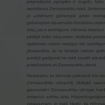
pieprasījums joprojām ir augsts, tač
iepirkšanos Ziemassvētku laikā. Satiksme
jo uzņēmumi gatavojas gada noslogot
galvenajiem Apvienotās Karalistes ceļiem
ielas, jau ir sastrēgumi. Hītrovas lidosta ir
pēdējā brīža lidojumiem, tādējādi paliel
apkārtnes ceļiem veidojas lieli sastrēgu
jānodrošina, lai to tīmekļa vietnes spē
pretējā gadījumā tie riskē zaudēt pārdo
priekšvakarā un Ziemassvētku dienā.
Paredzams, ka dienvidu piekrastē būs kavē
Ziemassvētku ceļojumā, tādējādi saasin
galvenokārt Ziemassvētku vārtejas marš
izmantot svētku laiku. Mazumtirgotājiem
pieaugumam, jo īpaši tāpēc, ka Hītrovas