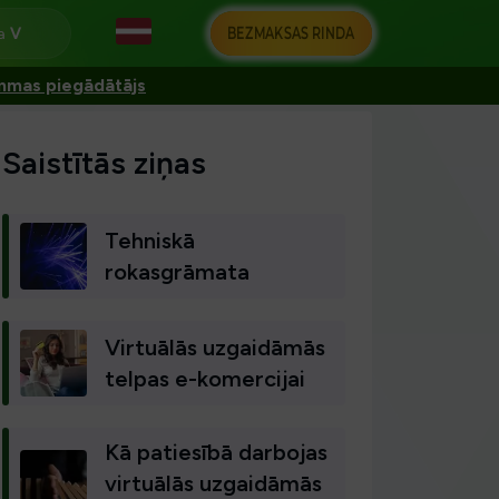
BEZMAKSAS RINDA
na
ammas piegādātājs
Saistītās ziņas
Tehniskā
rokasgrāmata
Virtuālās uzgaidāmās
telpas e-komercijai
Kā patiesībā darbojas
virtuālās uzgaidāmās