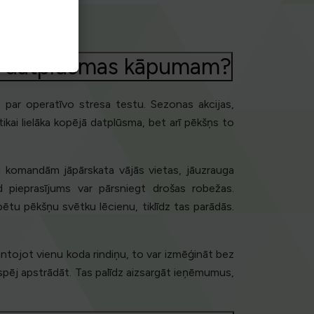
ku datplūsmas kāpumam?
par operatīvo stresa testu. Sezonas akcijas,
ikai lielāka kopējā datplūsma, bet arī pēkšņs to
 komandām jāpārskata vājās vietas, jāuzrauga
d pieprasījums var pārsniegt drošas robežas.
ētu pēkšņu svētku lēcienu, tiklīdz tas parādās.
antojot vienu koda rindiņu, to var izmēģināt bez
pēj apstrādāt. Tas palīdz aizsargāt ieņēmumus,