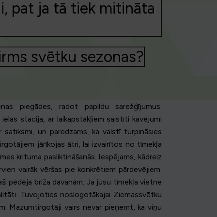
 pat ja tā tiek mitināta
 pirms svētku sezonas?
enas piegādes, radot papildu sarežģījumus.
s stacija, ar laikapstākļiem saistīti kavējumi
r satiksmi, un paredzams, ka valstī turpināsies
otājiem jārīkojas ātri, lai izvairītos no tīmekļa
mes krituma pasliktināšanās. Iespējams, kādreiz
rvien vairāk vēršas pie konkrētiem pārdevējiem.
aši pēdējā brīža dāvanām. Ja jūsu tīmekļa vietne
litāti. Tuvojoties noslogotākajai Ziemassvētku
ām. Mazumtirgotāji vairs nevar pieņemt, ka viņu