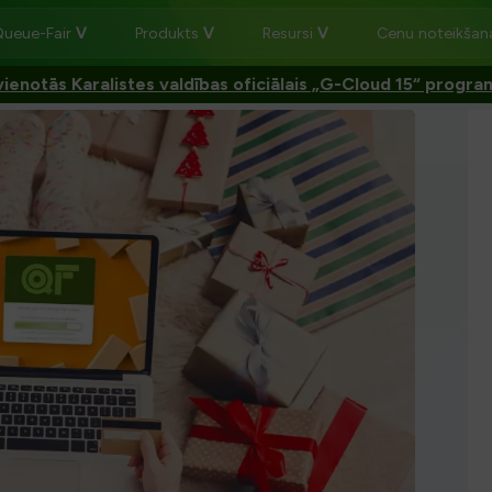
Queue-Fair
Produkts
Resursi
Cenu noteikša
ienotās Karalistes valdības oficiālais „G-Cloud 15“ progr