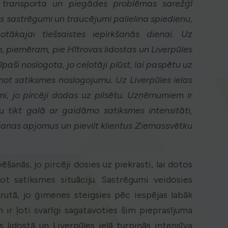
u transporta un piegādes problēmas sarežģī
s sastrēgumi un traucējumi palielina spiedienu,
ākajai tiešsaistes iepirkšanās dienai. Uz
, piemēram, pie Hītrovas lidostas un Liverpūles
 īpaši noslogota, jo ceļotāji plūst, lai paspētu uz
inot satiksmes noslogojumu. Uz Liverpūles ielas
mi, jo pircēji dodas uz pilsētu. Uzņēmumiem ir
tu tikt galā ar gaidāmo satiksmes intensitāti,
šanas apjomus un pievilt klientus Ziemassvētku
šanās, jo pircēji dosies uz piekrasti, lai dotos
ot satiksmes situāciju. Sastrēgumi veidosies
rutā, jo ģimenes steigsies pēc iespējas labāk
 ir ļoti svarīgi sagatavoties šim pieprasījuma
 lidostā un Liverpūles ielā turpinās intensīva