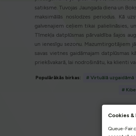
satiksme. Tuvojas Jaungada diena un Boksin
maksimālās noslodzes periodus. Kā uz
galvenajiem ceļiem tikai palielināsies, un 
Tīmekļa datplūsmas pārvaldība šajos aug
un ienesīgu sezonu. Mazumtirgotājiem jā
savas vietnes gaidāmajam datplūsmas 
priekšvakarā, lai nodrošinātu, ka klienti
Populārākās birkas:
# Virtuālā uzgaidāmā 
# Kibe
Cookies & 
Sāk
Queue-Fair.c