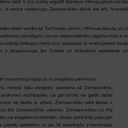
dienu laikā. Ir ļoti svarīgi ieguldīt līdzekļus mērogojamos risin
. Ja vietne nedarbojas Ziemassvētku dienā, kas krīt, finansiālie
ādām lielām vietām kā Traffordas centrs, Hītrovas lidosta un Lo
 satiksmes sastrēgumi uzsver nepieciešamību sagatavoties e-kom
autovadītāji lielākajos maršrutos saskarsies ar ievērojamiem kav
ir jāsagatavojas šim fiziskās un tiešsaistes iepirkšanās 
āt mazumtirgotājus un to piegādes partnerus.
ams, nerada tādu piegādes spiedienu kā Ziemassvētku
satiksmes virzītājspēks. Lai gan pircēji var gaidīt dažas
nsoli vai sīkrīku ar atlaidi, Ziemassvētku laikā likmes ir
ītes līdz Ziemassvētku vakaram, Ziemassvētkos no rīta
iņām par piegādes problēmām, daudzi patērētāji joprojām
da papildu spiedienu uz jau tā saspringto e-komercijas