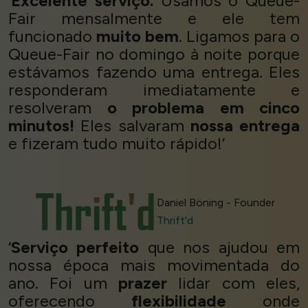
‘
Excelente serviço.
Usamos o Queue-
Fair mensalmente e ele tem
funcionado
muito bem
. Ligamos para o
Queue-Fair no domingo à noite porque
estávamos fazendo uma entrega. Eles
responderam imediatamente e
resolveram
o problema em cinco
minutos!
Eles salvaram
nossa entrega
e fizeram tudo muito rápido!’
Daniel Böning - Founder
Thrift'd
‘
Serviço perfeito
que nos ajudou em
nossa época mais movimentada do
ano. Foi um
prazer
lidar com eles,
oferecendo
flexibilidade
onde