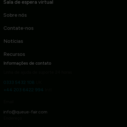
Sala de espera virtual
Sobre nós
Contate-nos
Notícias
Recursos
Informações de contato
Linha de ajuda de suporte 24 horas
0333 5432 108
UK
+44 203 6422 994
Intl
Email
Endereço