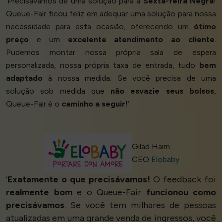
‘Precisávamos de uma solução para a
Sexta-feira Negra
!
Queue-Fair ficou feliz em adequar uma solução para nossa
necessidade para esta ocasião, oferecendo um
ótimo
preço
e um
excelente atendimento ao cliente
.
Pudemos montar nossa própria sala de espera
personalizada, nossa própria taxa de entrada, tudo
bem
adaptado
à nossa medida. Se você precisa de uma
solução sob medida que
não esvazie seus bolsos
,
Queue-Fair é o
caminho a seguir!
’
Gilad Haim
CEO
Elobaby
‘
Exatamente o que precisávamos!
O feedback foi
realmente bom
e o Queue-Fair
funcionou como
precisávamos
. Se você tem milhares de pessoas
atualizadas em uma grande venda de ingressos, você