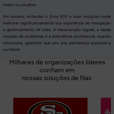
todos os usuários.
Em resumo, entender o Error 500 e suas soluções pode
melhorar significativamente sua experiência de navegação
e gerenciamento de sites. A manutenção regular, a rápida
solução de problemas e a assistência profissional, quando
necessária, garantem que seu site permaneça acessível e
confiável.
M
i
l
h
a
r
e
s
d
e
o
r
g
a
n
i
z
a
ç
õ
e
s
l
í
d
e
r
e
s
c
o
n
f
i
a
m
e
m
n
o
s
s
a
s
s
o
l
u
ç
õ
e
s
d
e
f
i
l
a
s