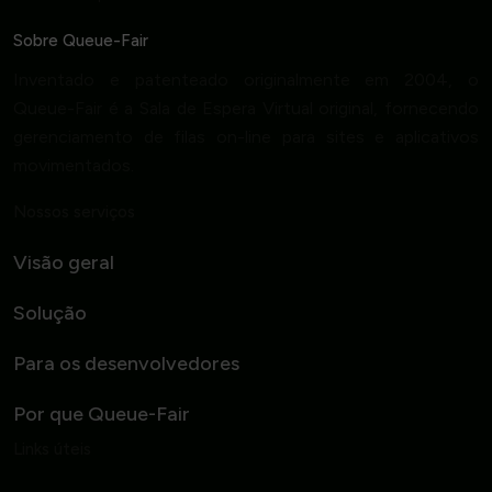
Sobre Queue-Fair
Inventado e patenteado originalmente em 2004, o
Queue-Fair é a Sala de Espera Virtual original, fornecendo
gerenciamento de filas on-line para sites e aplicativos
movimentados.
Nossos serviços
Visão geral
Solução
Para os desenvolvedores
Por que Queue-Fair
Links úteis