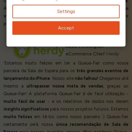
compras, então
acrescentaram outros itens à sua cesta
.
Assistir ao nosso lançamento em
tempo real
nos deu uma
Settings
visão
importante de nossos futuros lançamentos de
produtos também.’
Accept
David Etherington
eCommerce Chief
Herdy
‘Estamos muito felizes em ter a Queue-Fair como nossa
parceira da Sala de Espera para os
três grandes eventos de
lançamento do iPhone
. Nosso site
não falhou!
Chegamos até
mesmo a
ultrapassar nossa meta de vendas
, graças ao
Queue-Fair! A plataforma Queue-Fair é de fácil utilização -
muito fácil de usar
- e os relatórios de dados nos deram
insights significativos
para nossos projetos futuros. Estamos
muito felizes
em tê-los como nosso parceiro :) Queue-Fair
certamente será nossa
única recomendação de Sala de
Espera
para nossos queridos amigos. Mais potência Queue-