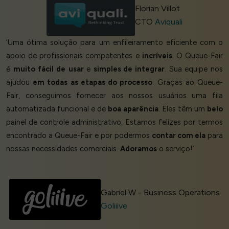
Florian Villot
CTO
Aviquali
‘Uma ótima solução para um enfileiramento eficiente com o
apoio de profissionais competentes e
incríveis
. O Queue-Fair
é
muito
fácil de
usar
e
simples de integrar
. Sua equipe nos
ajudou
em todas as etapas do processo
. Graças ao Queue-
Fair, conseguimos fornecer aos nossos usuários uma fila
automatizada funcional e de
boa aparência
. Eles têm um
belo
painel de controle administrativo. Estamos felizes por termos
encontrado a Queue-Fair e por podermos
contar com ela
para
nossas necessidades comerciais.
Adoramos
o serviço!’
Gabriel W - Business Operations
Goliiive