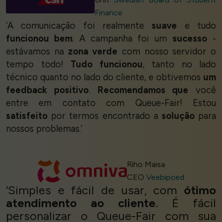
Finance
‘A comunicação foi realmente
suave
e tudo
funcionou bem
. A campanha foi um
sucesso
-
estávamos na
zona verde
com nosso servidor o
tempo todo!
Tudo funcionou
, tanto no lado
técnico quanto no lado do cliente, e obtivemos
um
feedback positivo
.
Recomendamos que
você
entre em contato com Queue-Fair! Estou
satisfeito
por termos encontrado a
solução
para
nossos problemas.’
Riho Maisa
CEO
Veebipoed
‘Simples e fácil de usar, com
ótimo
atendimento ao cliente
. É fácil
personalizar o Queue-Fair com sua