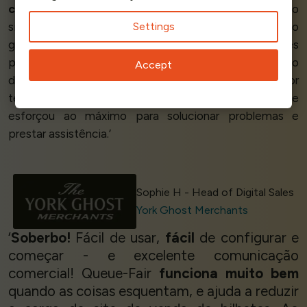
comerciais complexas
e o
alto tráfego
em nosso
Settings
site em horários e datas específicos estava causando
grandes problemas. O Queue-Fair agora gerencia esses
problemas com eficiência e temos
controle
do fluxo
Accept
de vendas. O
suporte imediato
disponível por
telefone é
excelente
- a equipe da Queue Fair se
esforçou ao máximo para solucionar problemas e
prestar assistência.’
Sophie H - Head of Digital Sales
York Ghost Merchants
‘
Soberbo!
Fácil de usar,
fácil
de configurar e
começar - e excelente comunicação
comercial! Queue-Fair
funciona muito bem
quando as coisas esquentam, e ajuda a reduzir