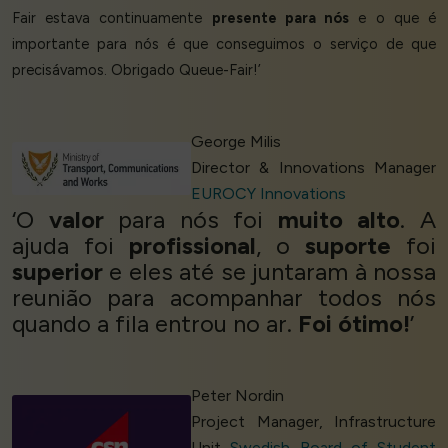
Fair estava continuamente
presente para nós
e o que é
importante para nós é que conseguimos o serviço de que
precisávamos. Obrigado Queue-Fair!’
George Milis
Director & Innovations Manager
EUROCY Innovations
‘O
valor
para nós foi
muito alto
. A
ajuda foi
profissional
, o
suporte
foi
superior
e eles até se juntaram à nossa
reunião para acompanhar todos nós
quando a fila entrou no ar.
Foi ótimo!
’
Peter Nordin
Project Manager, Infrastructure
Unit
Swedish Board of Student