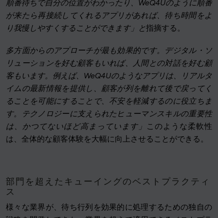
順番待ちで自分の位置がわかったり、WeQ4Uのように順番
が来たら再接続してくれるアプリがあれば、待ち時間をよ
り我慢しやすくすることができます」と
指摘する。
多方面からのアプローチが最も効果的です。デジタル・ソ
リューションを好む顧客もいれば、人間との対話を好む顧
客もいます。例えば、WeQ4Uのようなアプリは、リアルタ
イムの最新情報を提供し、顧客が列を離れて後で戻ってく
ることを可能にすることで、不安を軽減するのに役立ちま
す。テクノロジーに支えられたヒューマンスキルの重要性
は、かつてないほど高まっています」
このような柔軟性
は、全体的な顧客体験を大幅に向上させることができる。
部門を超えたキューイングのベストプラクティ
ス
様々な業界が、待ち行列を効果的に処理するための独自の