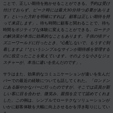
ことで、正しい期待を抱かせることができる。
予約は受け
付けておらず、ピーク時には最大30分待つ必要がありま
す』といった方針を明確にすれば、顧客は正しい期待を持
って来店します」。
待ち時間に顧客と関わることで、待ち
時間をポジティブな体験に変えることができる。
ローテク
の解決策が本当に効果的なこともあります。子供の頃ディ
ズニーワールドに行ったとき、"心配しないで、もうすぐ到
着しますよ！"というシンプルなサインが期待感を管理する
のに役立ったことを覚えています。そのような小さなジェ
スチャーが、本当に違いを生んだのです」。
サラはまた、効果的なコミュニケーションが違いを生んだ
バーでの最近の経験についても話してくれた。
「ロンドン
にある賑やかなバーに行ったのですが、そこでは店員が新
しい客に目を合わせ、微笑み、親指を立てて認めてくれま
した。この
例は、シンプルでローテクなソリューションが
いかに顧客体験を大幅に向上させるかを浮き彫りにしてい