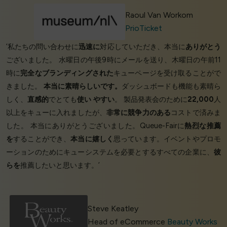
Raoul Van Workom
PrioTicket
‘私たちの問い合わせに
迅速に
対応していただき、本当に
ありがとう
ございました。 水曜日の午後9時にメールを送り、木曜日の午前11
時に
完全なブランディングされた
キューページを受け取ることがで
きました。
本当に素晴らしいです。
ダッシュボードも機能も素晴ら
しく、
直感的
でとても
使い
やすい
。 製品発表会のために
22,000
人
以上をキューに入れましたが、
非常に競争力のある
コストで済みま
した。 本当にありがとうございました。Queue-Fairに
熱烈な推薦
を
することができ、
本当に嬉しく
思っています。イベントやプロモ
ーションのためにキューシステムを必要とするすべての企業に、
彼
らを
推薦したいと思います。’
Steve Keatley
Head of eCommerce
Beauty Works