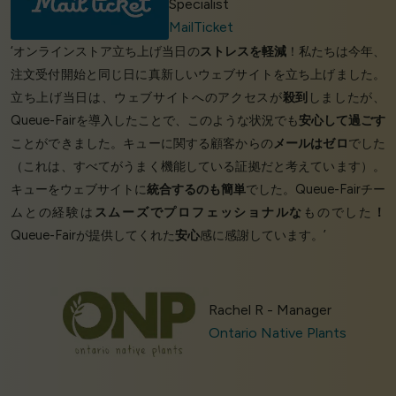
Specialist
MailTicket
‘オンラインストア立ち上げ当日の
ストレスを軽減
！私たちは今年、
注文受付開始と同じ日に真新しいウェブサイトを立ち上げました。
立ち上げ当日は、ウェブサイトへのアクセスが
殺到
しましたが、
Queue-Fairを導入したことで、このような状況でも
安心して過ごす
ことができました。キューに関する顧客からの
メールはゼロ
でした
（これは、すべてがうまく機能している証拠だと考えています）。
キューをウェブサイトに
統合するのも簡単
でした。Queue-Fairチー
ムとの経験は
スムーズでプロフェッショナルな
ものでした
！
Queue-Fairが提供してくれた
安心
感に感謝しています。’
Rachel R - Manager
Ontario Native Plants