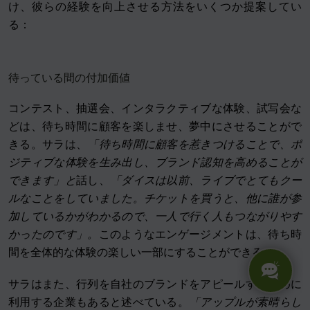
け、彼らの経験を向上させる方法をいくつか提案してい
る：
待っている間の付加価値
コンテスト、抽選会、インタラクティブな体験、試写会な
どは、待ち時間に顧客を楽しませ、夢中にさせることがで
きる。サラは、
「待ち時間に顧客を惹きつけることで、ポ
ジティブな体験を生み出し、ブランド認知を高めることが
できます」と
話し、
「ダイスは以前、ライブでとてもクー
ルなことをしていました。チケットを買うと、他に誰が参
加しているかがわかるので、一人で行く人もつながりやす
かったのです」。
このようなエンゲージメントは、待ち時
間を全体的な体験の楽しい一部にすることができる。
サラはまた、行列を自社のブランドをアピールするために
利用する企業もあると述べている。
「アップルが素晴らし