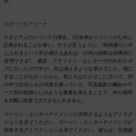
る。
スポーツとアリーナ
スタジアムのイベントの場合、1日全体がイベントのために
計画されることが多い。サラが言うように、
"時間通りに中
に入れるという安心感さえあれば、行列の経験は効果的に
管理できる"。
最近、ブライトン・センターで行われたギ
グに行ったのですが、外は凍えるような寒さでした。他に
することがなかったから、私たちはただそこに立って、列
の中で自分たちの写真を撮っていた。
写真撮影の機会やテ
ーマ別の気晴らしのような要素を加えることで、待ち時間
を大幅に改善
できたかも
しれません。
マーリン・エンターテイメンツが所有するようなアトラク
ションを見てください。マーリン・エンターテイメンツが
所有するアトラクションを見てください。彼らは、写真撮