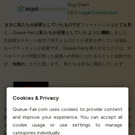
Guy Stern
CEO
Legal Connection
‘
まさに私たちが必要としていたものです
フィードバックは
とても良
く
、Queue-Fairは
私たちが必要としていたように機能
しました。
大規模なチケット販売で何千人もの人々が更新を押している場合、
セーフティネットが必要です。Queue-Fairを導入するコストは、デ
ータベースの問題や怒った顧客への対応にかかるコストと比較すれ
ば、
当然の
ことだと思います。 私たちは本当に満足しています’
Jonathan Noone
Cookies & Privacy
Projects Director
House of Code
Queue-Fair.com uses cookies to provide content
‘
サクセス!
昨日はクライアントが
泣くほどスムーズに
いった。文字
and improve your experience. You can accept all
通り。本当に
素晴らしい経験
でした。
信じられないようなサポー
cookie usage or use settings to manage
ト。
エンドユーザーに素晴らしい体験を提供した
信じられないよう
categories individually.
な製品
。
私のクライアントは
、Queue-Fairのダッシュボードから、