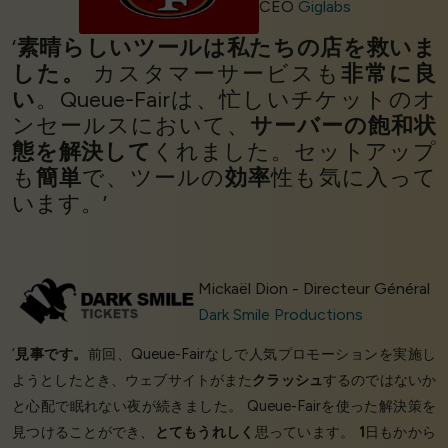
CEO
Giglabs
‘
素晴らしいツールは私たちの店を救いま
した。
カスタマーサービスも
非常に良
い
。Queue-Fairは、忙しいチケットのオ
ンセールスにおいて、
サーバーの飽和状
態を解決して
くれました。セットアップ
も
簡単
で、ツールの
効率
性も気に入って
います。’
Mickaël Dion - Directeur Général
Dark Smile Productions
‘
見事です。
前回、Queue-Fairなしで人気プロモーションを実施し
ようとしたとき、ウェブサイトがまた
クラッシュ
するのではないか
と心配で眠れない夜が続きました。 Queue-Fairを使った解決策を
見つけることができ、
とてもうれしく
思っています。
1
日もかから