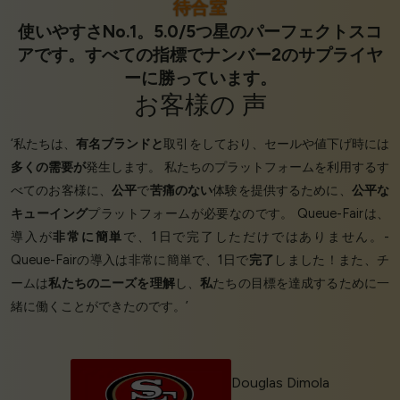
待合室
使いやすさNo.1。5.0/5つ星のパーフェクトスコ
アです。すべての指標でナンバー2のサプライヤ
ーに勝っています。
お客様の
声
‘私たちは、
有名ブランドと
取引をしており、セールや値下げ時には
多くの需要が
発生します。 私たちのプラットフォームを利用するす
べてのお客様に、
公平
で
苦痛のない
体験を提供するために、
公平な
キューイング
プラットフォームが必要なのです。 Queue-Fairは、
導入が
非常に簡単
で、1日で完了しただけではありません。-
Queue-Fairの導入は非常に簡単で、1日で
完了
しました！また、チ
ームは
私たちのニーズを理解
し、
私
たちの目標を達成するために一
緒に働くことができたのです。’
Douglas Dimola