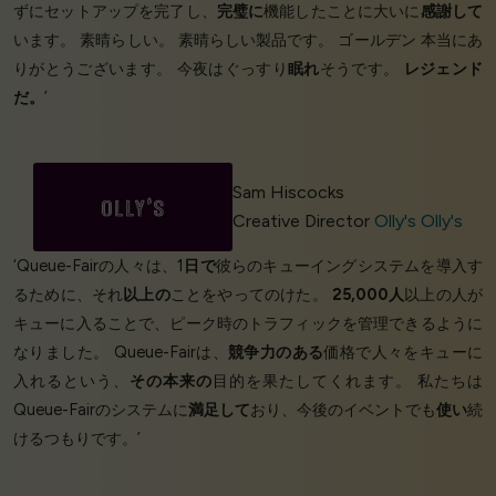
ずにセットアップを完了し、
完璧に
機能したことに大いに
感謝して
います。 素晴らしい。 素晴らしい製品です。 ゴールデン 本当にあ
りがとうございます。 今夜はぐっすり
眠れ
そうです。
レジェンド
だ。
’
Sam Hiscocks
Creative Director
Olly's Olly's
‘Queue-Fairの人々は、1
日で
彼らのキューイングシステムを導入す
るために、それ
以上の
ことをやってのけた。
25,000人
以上の人が
キューに入ることで、ピーク時のトラフィックを管理できるように
なりました。 Queue-Fairは、
競争力のある
価格で人々をキューに
入れるという、
その本来の
目的を果たしてくれます。 私たちは
Queue-Fairのシステムに
満足して
おり、今後のイベントでも
使い
続
けるつもりです。’