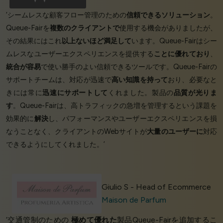
‘シームレスな顧客フロー管理のための
信頼できるソリューション
。
Queue-Fairを
複数のクライアントで
使用する機会がありましたが、
その結果にはこれ
以上ないほど満足して
います。Queue-Fairはシー
ムレスなユーザーエクスペリエンスを提供する
ことに優れており
、
統合が容易
で使い勝手のよい信頼できるツールです。Queue-Fairの
サポートチームは、対応が迅速で
高い知識を持って
おり、必要なと
きには常に
迅速にサポートして
くれました。製品の
品質が光りま
す
。Queue-Fairは、高トラフィックの急増を管理するという課題を
効果的に
解決
し、パフォーマンスやユーザーエクスペリエンスを損
なうことなく、クライアントのWebサイトが
大量のユーザーに
対応
できるようにしてくれました。’
Giulio S - Head of Ecommerce
Maison de Parfum
‘交通管制のための
極めて優れた
製品Queue-Fairを追加するこ