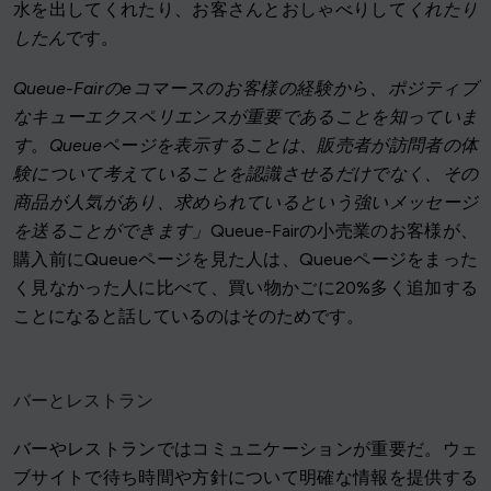
水を出してくれたり、お客さんとおしゃべりして
くれたり
したん
です。
Queue-Fairのeコマースのお客様の経験から、ポジティブ
なキューエクスペリエンスが重要であることを知っていま
す
。
Queueページを表示することは、販売者が訪問者の体
験について考えていることを認識させるだけでなく、その
商品が人気があり、求められているという強いメッセージ
を送ることができます」
Queue-Fairの小売業のお客様が、
購入前にQueueページを見た人は、Queueページをまった
く見なかった人に比べて、買い物かごに20%多く追加する
ことになると話しているのはそのためです。
バーとレストラン
バーやレストランではコミュニケーションが重要だ。ウェ
ブサイトで待ち時間や方針について明確な情報を提供する