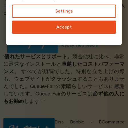
ユーザーがバーチャル待合室にやってきて、サイトに移動し、
購入
Settings
に成功
するのを見ながら
感激して
いました。’
Accept
Chris Shull - Founding Principal
Heyday Web Media
‘
優れたサービスとサポート。
競合他社に比べ、非常
に迅速なインストールと
卓越したコストパフォーマ
ンス
。 すべてが順調でした。特別な立ち上げの際
も、ウェブサイトが
クラッシュ
することもありませ
んでした。Queue-Fairの素晴らしいサービスに感謝
しています。Queue-Fairのサービスは
必ず他の人に
もお勧め
します！’
Elisa Bobbio - ECommerce