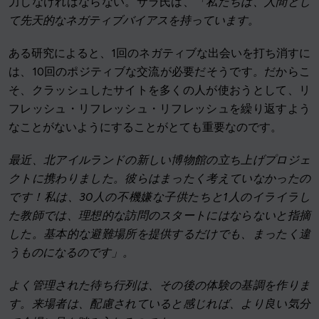
力しなければならない。サラ氏は、
「私たちは、人間とし
て先天的なネガティブバイアスを持っています。
ある研究によると、1回のネガティブな出会いを打ち消すに
は、10回のポジティブな交流が必要だそうです
。
だからこ
そ、クラッシュしたサイトを多くの人が使おうとして、リ
フレッシュ・リフレッシュ・リフレッシュを繰り返すよう
なことがないようにすることがとても重要なのです。
最近、北アイルランドの新しい博物館の立ち上げプロジェ
クトに携わりました。彼らはまったく考えていなかったの
です！私は、30人の不機嫌な子供たちと1人のイライラし
た教師では、理想的な訪問のスタートにはならないと指摘
した。基本的な避難場所を提供するだけでも、まったく違
うものになるのです」。
よく管理された待ち行列は、その後の体験の基調を作りま
す。来場者は、配慮されていると感じれば、より良い気分