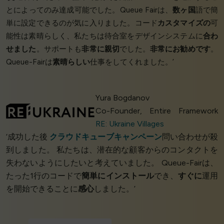
とによってのみ達成可能でした。Queue Fairは、
数ヶ国
語で簡
単に設定できるのが気に入りました。コード
カスタマイズの
可
能性は素晴らしく、私たちは待合室をデザインシステムに
合わ
せました
。サポートも
非常に親切
でした。
非常にお勧めです
。
Queue-Fairは
素晴らしい
仕事をしてくれました。’
Yura Bogdanov
Co-Founder, Entire Framework
RE: Ukraine Villages
‘成功した後
クラウドキューブキャンペーン
問い合わせが殺
到しました。 私たちは、潜在的な顧客からのコンタクトを
失わないようにしたいと考えていました。 Queue-Fairは、
たった1行のコードで
簡単にインストール
でき、
すぐに
運用
を開始できることに
感心
しました。’