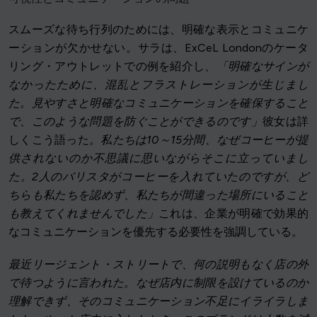
スムーズな待ち行列のためには、明確な表示とコミュニケ
ーションが欠かせない。サラは、ExCeL Londonのケータ
リング・アウトレットでの例を紹介し、
「明確なサインが
なかったために、混乱とフラストレーションが生じまし
た。見やすさと明確なコミュニケーションを確保すること
で、このような問題を防ぐことができるのです」
彼女は詳
しくこう語った
。私たちは10～15分間、なぜコーヒーが提
供されないのか不思議に思いながらそこに立っていまし
た。2人のバリスタがコーヒーを入れていたのですが、ど
ちらも私たちを認めず、私たちが間違った場所にいること
も教えてくれませんでした」
これは、企業が明確で効果的
なコミュニケーションを優先する必要性を強調している。
最近リージェント・ストリートで、何の説明もなく店の外
で待つように言われた。なぜ店内に制限を設けているのか
理解できず、そのコミュニケーション不足にイライラしま