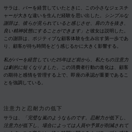
サラは、バーを経営していたときに、この小さなジェスチ
ャーが大きな違いを生んだ経験を思い出した
。シンプルな
謝辞は、彼らが見られていると感じさせ、肩の力を抜き、
良い精神状態にすることができます」と
彼女は説明した。
この謝辞は、ポジティブな顧客体験を生み出す第一歩であ
り、顧客が待ち時間をどう感じるかに大きく影響する。
私がバーを経営していた25年ほど前から、私たちの注意力
は劇的に短くなりました。
この消費者行動の進化は、顧客
の期待と感情を管理する上で、即座の承認が重要であるこ
とを強調している
。
注意力と忍耐力の低下
サラは、
「完璧な嵐のようなものです。忍耐力が低下し、
注意力が低下し、場合によっては人員や予算が削減されて