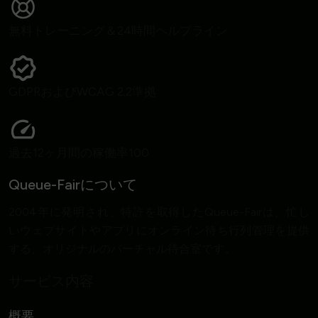
無料トレーニング＆24時間ヘルプライン
GDPRおよびWCAG 2.2準拠
過去12ヶ月間の稼働率100
Queue-Fairについて
2004年に発明され、特許を取得したQueue-Fairは、忙し
いウェブサイトやアプリにオンライン待ち行列管理を提供
する、オリジナルのバーチャル待合室です。
サービス内容
概要