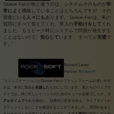
‘Queue-Fairが他と違うのは、システムそのものが
非
常によく
機能していることはもちろんですが、その
背後にいる
人々にも
あります。 Queue-Fairは、私の
質問にすべて答えてくれ、導入の
手助けをして
くれ
ました。もうピーク時にシステムで問題が発生する
ことはないので、
安心して
います。 すべてが
完璧
で
す。’
Richard Laniel
Partner
Rocksoft
‘コミュニケーションとQueue-Fairのプラットフォームの使いやす
さは、本当に製品を
卓越した
ものにしています。 私たちのウェブサ
イトでは、特に忙しいイベントのためのキューが必要でしたが、
リ
アルタイムで
それを確認し、効果的に変更を加え、ウェブサイトが
クラッシュしないことを確認することができました。 質問があると
きやサポートが必要なときはいつでも、
とても親切に
対応してくれ