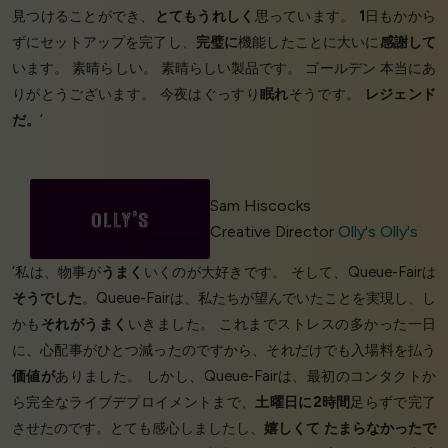
見つけることができ、
とてもうれしく
思っています。
1
日もかから
ずにセットアップを完了し、
完璧に
機能したことに大いに
感謝して
います。 素晴らしい。 素晴らしい製品です。 ゴールデン 本当にあ
りがとうございます。 今夜はぐっすり
眠れ
そうです。
レジェンド
だ。
’
Sam Hiscocks
Creative Director
Olly's Olly's
‘私は、物事が
うまく
いくのが大好きです。 そして、Queue-Fairは
そうでした
。Queue-Fairは、私たちが望んでいたことを実現し、し
かも
それがうまく
いきました。 これまでストレスの多かった一日
に、心配事がひとつ減ったのですから、それだけでも入場料を払う
価値が
ありました。 しかし、Queue-Fairは、最初のコンタクトか
ら完全なライブデプロイメントまで、
土曜日に2時間
足らずで完了
させたのです。とても感心しましたし、
嬉しくて
たまらなかったで