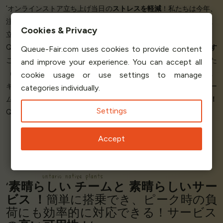
‘オンラインストア立ち上げ当日の
ストレスを軽減
！私たちは今年、
注文受付開始と同じ日に真新しいウェブサイトを立ち上げました。
Cookies & Privacy
立ち上げ当日は、ウェブサイトへのアクセスが
殺到
しましたが、
Queue-Fairを導入したことで、このような状況でも
安心して過ごす
Queue-Fair.com uses cookies to provide content
ことができました。キューに関する顧客からの
メールはゼロ
でした
and improve your experience. You can accept all
（これは、すべてがうまく機能している証拠だと考えています）。
cookie usage or use settings to manage
キューをウェブサイトに
統合するのも簡単
でした。Queue-Fairチー
categories individually.
ムとの経験は
スムーズでプロフェッショナルな
ものでした
！
Settings
Queue-Fairが提供してくれた
安心
感に感謝しています。’
Accept
Rachel R - Manager
Ontario Native Plants
‘
素晴らしい
チームと
素晴らしいサー
ビス
！
簡単に搭乗でき、ピーク時の負
荷にも効率的に対応できる！サービス