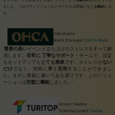
ました。 このプラットフォームとサービスは間違いなく
お勧め
しま
す。’
Júlia Duarte
Brand Strategist
OHCA Brasil
‘
需要の高い
イベント立ち上げのストレスをすべて解
消します。
非常に
丁寧なサポート・
チームで、設定
もセットアップも
とても簡単
です。ストレスが
ない
だけ
でなく、実際に
早く完売
することができまし
た。まさに看板に書いてある通りです。このソリュ
ーションは
完璧に機能
しました。’
Vincent Walshe
Ticketing Expert
Turitop