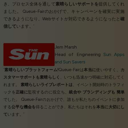
き、プロセス全体を通して
素晴らしいサポートを
提供してくれ
ました。 Queue-Fairのおかげで、キャンペーンを確実に実施
できるようになり、Webサイトが対応できるようになったと
確
信して
います。’
Jem Marsh
Head of Engineering
Sun Apps
and Sun Savers
‘
素晴らしいプラットフォーム!
Queue-Fairは
本当に
使いやすく、
カ
スタマーサポートも素晴らしく
、いつも迅速かつ明確に対応してく
れます。
素晴らしいライブレポートは
、イベント開始時のトラフィ
ックを
正確に
監視するのに役立ち、
統合や
ブランディングも
簡単
でした。 Queue-Fairのおかげで、誰もが私たちのイベントに参加
する
公平な機会を
得ることができ、私たちはそれを
本当に大切にし
て
います。’