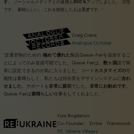
す
。 ソーシャルメディアとの連携も
800％
アップしました。 完璧
です。 素晴らしい。 これを開発した人は
天才
です。’
Craig Crane
Analogue October
‘交通管制のための
極めて優れた
製品Queue-Fairを追加するこ
とによってのみ達成可能でした。Queue Fairは、
数ヶ国
語で簡
単に設定できるのが気に入りました。コード
カスタマイズの
可
能性は素晴らしく、私たちは待合室をデザインシステムに
合わ
せました
。サポートも
非常に親切
でした。
非常にお勧めです
。
Queue-Fairは
素晴らしい
仕事をしてくれました。’
Yura Bogdanov
Co-Founder, Entire Framework
RE: Ukraine Villages