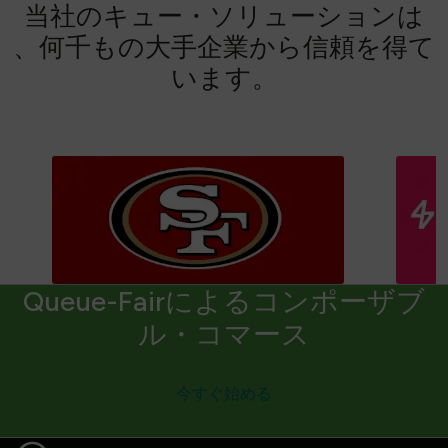
当
社
の
キ
ュ
ー
・
ソ
リ
ュ
ー
シ
ョ
ン
は
、
何
千
も
の
大
手
企
業
か
ら
信
頼
を
得
て
い
ま
す
。
Queue-Fairによるコンポーザブ
ル・コマース
今すぐ始める