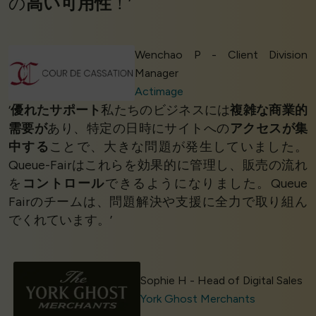
の
高い可用性
！’
Wenchao P - Client Division
Manager
Actimage
‘
優れたサポート
私たちのビジネスには
複雑な商業的
需要が
あり、特定の日時にサイトへの
アクセスが集
中する
ことで、大きな問題が発生していました。
Queue-Fairはこれらを効果的に管理し、販売の流れ
を
コントロール
できるようになりました。Queue
Fairのチームは、問題解決や支援に全力で取り組ん
でくれています。’
Sophie H - Head of Digital Sales
York Ghost Merchants