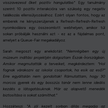
visszavezesd őket pozitív hangulatba
." Egy tanulmány
szerint 10 pozitív interakcióra van szükség egy negatív
találkozás ellensúlyozásához. Ezért olyan fontos, hogy az
emberek ne kényszerüljenek a Refresh-Refresh-Refresh
nyomkodásra egy összeomlott webhelyen, amikor túl
sokan próbálják használni azt - ez az a fájdalmas pont,
amelyet a Queue-Fair megakadályoz.
Sarah megoszt egy anekdotát: "
Nemrégiben egy új
múzeum indítási projektjén dolgoztam Észak-Írországban.
Amikor megmutatták a terveiket, megkérdeztem: "Hol
fognak várakozni az iskolai csoportok, ha esik az eső?"
Erre egyáltalán nem gondoltak! Rámutattam, hogy 30
morcos gyerek és egy bosszús tanár nem lenne ideális
kezdés a látogatásuknak. Már az alapvető menedék
biztosítása is sokat számíthat."
Hozzáteszi:
"A jól kezelt sorban állás megadja az