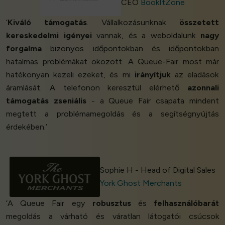
CEO
BookItZone
‘
Kiváló támogatás
. Vállalkozásunknak
összetett
kereskedelmi igényei
vannak, és a weboldalunk
nagy
forgalma
bizonyos időpontokban és időpontokban
hatalmas problémákat okozott. A Queue-Fair most már
hatékonyan kezeli ezeket, és mi
irányítjuk
az eladások
áramlását. A telefonon keresztül elérhető
azonnali
támogatás
zseniális
- a Queue Fair csapata mindent
megtett a problémamegoldás és a segítségnyújtás
érdekében.’
Sophie H - Head of Digital Sales
York Ghost Merchants
‘A Queue Fair egy
robusztus
és
felhasználóbarát
megoldás a várható és váratlan látogatói csúcsok