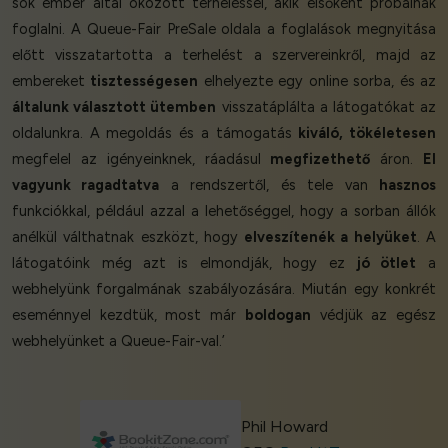
sok ember által okozott terheléssel, akik elsőként próbálnak
foglalni. A Queue-Fair PreSale oldala a foglalások megnyitása
előtt visszatartotta a terhelést a szervereinkről, majd az
embereket
tisztességesen
elhelyezte egy online sorba, és az
általunk választott ütemben
visszatáplálta a látogatókat az
oldalunkra. A megoldás és a támogatás
kiváló, tökéletesen
megfelel az igényeinknek, ráadásul
megfizethető
áron.
El
vagyunk ragadtatva
a rendszertől, és tele van
hasznos
funkciókkal, például azzal a lehetőséggel, hogy a sorban állók
anélkül válthatnak eszközt, hogy
elveszítenék a helyüket
. A
látogatóink még azt is elmondják, hogy ez
jó ötlet
a
webhelyünk forgalmának szabályozására. Miután egy konkrét
eseménnyel kezdtük, most már
boldogan
védjük az egész
webhelyünket a Queue-Fair-val.’
Phil Howard