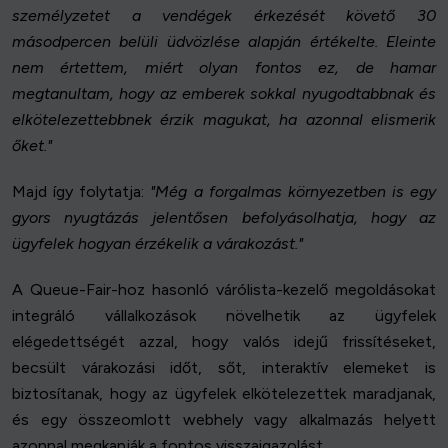
személyzetet a vendégek érkezését követő 30
másodpercen belüli üdvözlése alapján értékelte. Eleinte
nem értettem, miért olyan fontos ez, de hamar
megtanultam, hogy az emberek sokkal nyugodtabbnak és
elkötelezettebbnek érzik magukat, ha azonnal elismerik
őket."
Majd így folytatja:
"Még a forgalmas környezetben is egy
gyors nyugtázás jelentősen befolyásolhatja, hogy az
ügyfelek hogyan érzékelik a várakozást."
A Queue-Fair-hoz hasonló várólista-kezelő megoldásokat
integráló vállalkozások növelhetik az ügyfelek
elégedettségét azzal, hogy valós idejű frissítéseket,
becsült várakozási időt, sőt, interaktív elemeket is
biztosítanak, hogy az ügyfelek elkötelezettek maradjanak,
és egy összeomlott webhely vagy alkalmazás helyett
azonnal megkapják a fontos visszaigazolást.