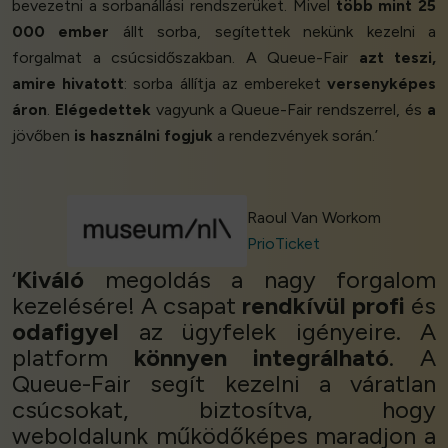
bevezetni a sorbanállási rendszerüket. Mivel
több mint 25
000 ember
állt sorba, segítettek nekünk kezelni a
forgalmat a csúcsidőszakban. A Queue-Fair
azt teszi,
amire hivatott
: sorba állítja az embereket
versenyképes
áron
.
Elégedettek
vagyunk a Queue-Fair rendszerrel, és
a
jövőben
is használni fogjuk
a rendezvények során.’
Raoul Van Workom
PrioTicket
‘
Kiváló
megoldás a nagy forgalom
kezelésére! A csapat
rendkívül profi
és
odafigyel
az ügyfelek igényeire. A
platform
könnyen integrálható
. A
Queue-Fair segít kezelni a váratlan
csúcsokat, biztosítva, hogy
weboldalunk működőképes maradjon a