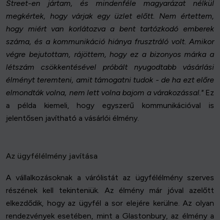
Street-en jártam, és mindenféle magyarázat nélkül
megkértek, hogy várjak egy üzlet előtt. Nem értettem,
hogy miért van korlátozva a bent tartózkodó emberek
száma, és a kommunikáció hiánya frusztráló volt. Amikor
végre bejutottam, rájöttem, hogy ez a bizonyos márka a
létszám csökkentésével próbált nyugodtabb vásárlási
élményt teremteni, amit támogatni tudok - de ha ezt előre
elmondták volna, nem lett volna bajom a várakozással."
Ez
a példa kiemeli, hogy egyszerű kommunikációval is
jelentősen javítható a vásárlói élmény.
Az ügyfélélmény javítása
A vállalkozásoknak a várólistát az ügyfélélmény szerves
részének kell tekinteniük. Az élmény már jóval azelőtt
elkezdődik, hogy az ügyfél a sor elejére kerülne. Az olyan
rendezvények esetében, mint a Glastonbury, az élmény a