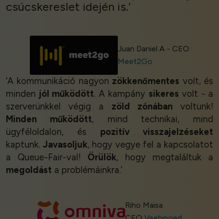
csúcskereslet idején is.’
Juan Daniel A - CEO
Meet2Go
‘A kommunikáció nagyon
zökkenőmentes
volt, és
minden
jól működött
. A kampány
sikeres
volt - a
szerverünkkel végig a
zöld zónában
voltunk!
Minden működött
, mind technikai, mind
ügyféloldalon, és
pozitív visszajelzéseket
kaptunk.
Javasoljuk
, hogy vegye fel a kapcsolatot
a Queue-Fair-val!
Örülök
, hogy megtaláltuk a
megoldást
a problémáinkra.’
Riho Maisa
CEO
Veebipoed