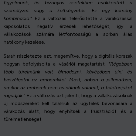
figyelmünk, és bizonyos esetekben csökkentett a
személyzet vagy a költségvetés. Ez egy kemény
kombináció."
Ez a változás felerősítette a várakozással
kapcsolatos negatív érzések lehetőségét, így a
vállalkozások számára létfontosságú a sorban állás
hatékony kezelése.
Sarah részletezte ezt, megemlítve, hogy a digitális korszak
hogyan befolyásolta a vásárlói magatartást:
"Régebben
több türelmünk volt álmodozni, kávézóban ülni és
beszélgetni az emberekkel. Most, abban a pillanatban,
amikor az emberek nem csinálnak valamit, a telefonjukat
ragadják."
Ez a változás azt jelenti, hogy a vállalkozásoknak
új módszereket kell találniuk az ügyfelek bevonására a
várakozás alatt, hogy enyhítsék a frusztrációt és a
türelmetlenséget.