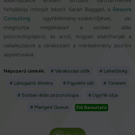
alkalmazások eredeti virtuális várótermének
feltalálója interjút készít Sarah Bagggel, a
Rework
Consulting
ügyfélélmény-szakértőjével, aki
megosztja meglátásait a sorban állás
pszichológiájáról, és arról, hogyan alakíthatják a
vállalkozások a várakozást a márkaélmény pozitív
aspektusává.
Népszerű címkék:
# Várakozási idők
# Lehetőség
# Látogatói élmény
# Figyelmi idő
# Türelem
# Sorban állás pszichológia
# Ügyfél útja
# Manged Queue
Élő Bemutató