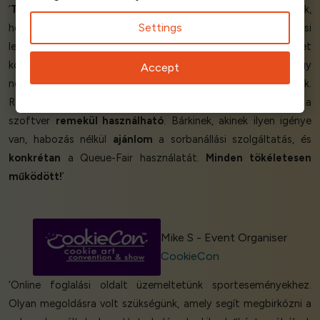
‘
Tökéletes sorbanállási szolgáltatás
. Nagyon
hálásak
voltunk,
Settings
hogy felfedeztük a Queue-Fair-t! A rugalmas árképzési
lehetőségek jól működnek számunkra. A szolgáltatás, amelyet
korábban használtunk - egyre drágább lett, és úgy tűnt, hogy
Accept
nem alkalmazkodik egy olyan kis céghez, mint a miénk.
Ráadásul az
ügyfélszolgálat fantasztikus!
Végül pedig a
szoftver
remekül használható
. Bárkinek, akinek ilyen igénye
van, habozás nélkül
ajánlom
a sorbanállási szolgáltatás, és
konkrétan
a Queue-Fair használatát.
Minden tökéletesen
működött!
’
Mike S - Event Organiser
CookieCon
‘Online foglalási oldalt üzemeltetünk sporteseményekhez.
Olyan megoldásra volt szükségünk, amely segít megbirkózni a