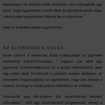
alaphangot az élmény többi részének. Ha a látogatók úgy
érzik, hogy figyelembe veszik őket és gondoskodnak róluk,
sokkal jobb hangulatban lépnek be a helyszínre."
Nem is tudnánk jobban egyetérteni.
AZ ELISMERÉS A KULCS
Sarah szerint a várakozás korai szakaszában az ügyfelek
elismerése kulcsfontosságú: "
Legyen szó akár egy
egyszerű szemkontaktusról és a pultos bólintásáról, akár
egy valós idejű frissítésről a virtuális sorban állásban, az
elismerés megnyugtatja az ügyfeleket, hogy van helyük a
sorban, és hogy a várakozásuk méltányos és értékes."
Visszautal egy dél-londoni bár vezetésének kezdeti
időszakára: "
Volt egy tesztvásárlói programunk, amely a