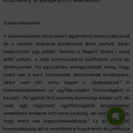
közül néhány, az iparágak között alkalmazható:
Kiskereskedelem
A kiskereskedelmi élményeket egyértelmű kommunikációval
és a vásárlói elvárások kezelésével lehet javítani. Sarah
megosztott egy példát:
"Amikor a Regent Street-i üzlet
előtt vártam, a jobb kommunikáció javíthatott volna az
élményemen. Ha egyszerűen elmagyarázták volna, hogy
miért van a bent tartózkodók létszámának korlátozása,
akkor nem lett volna bajom a várakozással."
A
kiskereskedelemben az ügyfélszolgálat fontosságáról is
beszélt:
"Az ajtónál lévő személy biztonsági ember volt, de
csak egy nagyszerű ügyfélszolgálati készségekkel
rendelkező emberre lett volna szükség, aki elmagyarázza,
hogy miért van kapacitáskorlátozás."
Ez az egyszerű
kommunikációs aktus enyhítheti a frusztrációt és javíthatja