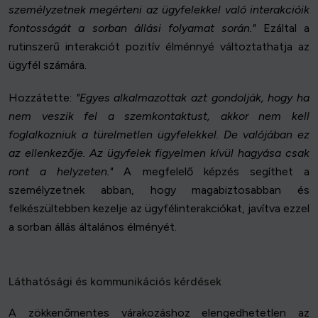
személyzetnek megérteni az ügyfelekkel való interakcióik
fontosságát a sorban állási folyamat során."
Ezáltal a
rutinszerű interakciót pozitív élménnyé változtathatja az
ügyfél számára.
Hozzátette:
"Egyes alkalmazottak azt gondolják, hogy ha
nem veszik fel a szemkontaktust, akkor nem kell
foglalkozniuk a türelmetlen ügyfelekkel. De valójában ez
az ellenkezője. Az ügyfelek figyelmen kívül hagyása csak
ront a helyzeten."
A megfelelő képzés segíthet a
személyzetnek abban, hogy magabiztosabban és
felkészültebben kezelje az ügyfélinterakciókat, javítva ezzel
a sorban állás általános élményét.
Láthatósági és kommunikációs kérdések
A zökkenőmentes várakozáshoz elengedhetetlen az