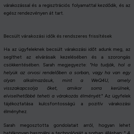
várakozással és a regisztrációs folyamattal kezdődik, és az
egész rendezvényen át tart.
Becsült várakozási idők és rendszeres frissítések
Ha az ügyfeleknek becsült várakozási időt adunk meg, az
segíthet az elvárásaik kezelésében és a szorongás
csökkentésében. Sarah megjegyezte:
"Ha tudják, hol a
helyük az orvosi rendelőben a sorban, vagy ha van egy
olyan alkalmazásuk, mint a WeQ4U, amely
visszakapcsolja őket, amikor sorra kerülnek,
elviselhetőbbé teheti a várakozás élményét
." Az ügyfelek
tájékoztatása kulcsfontosságú a pozitív várakozási
élményhez.
Sarah megosztotta gondolatait arról, hogyan lehet
hatékonyan használni a technológiát a sorban állásban: "
A