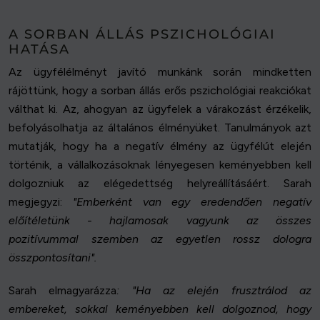
A SORBAN ÁLLÁS PSZICHOLÓGIAI
HATÁSA
Az ügyfélélményt javító munkánk során mindketten
rájöttünk, hogy a sorban állás erős pszichológiai reakciókat
válthat ki. Az, ahogyan az ügyfelek a várakozást érzékelik,
befolyásolhatja az általános élményüket. Tanulmányok azt
mutatják, hogy ha a negatív élmény az ügyfélút elején
történik, a vállalkozásoknak lényegesen keményebben kell
dolgozniuk az elégedettség helyreállításáért. Sarah
megjegyzi:
"Emberként van egy eredendően negatív
előítéletünk - hajlamosak vagyunk az összes
pozitívummal szemben az egyetlen rossz dologra
összpontosítani".
Sarah elmagyarázza
: "Ha az elején frusztrálod az
embereket, sokkal keményebben kell dolgoznod, hogy