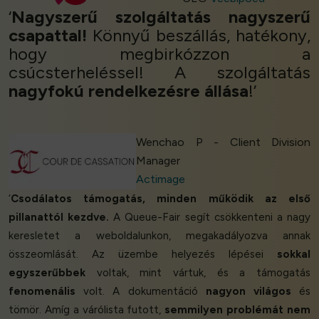
‘
Nagyszerű szolgáltatás
nagyszerű
csapattal!
Könnyű beszállás, hatékony,
hogy megbirkózzon a
csúcsterheléssel! A szolgáltatás
nagyfokú rendelkezésre állása
!’
Wenchao P - Client Division
Manager
Actimage
‘
Csodálatos támogatás, minden működik az első
pillanattól kezdve.
A Queue-Fair segít csökkenteni a nagy
keresletet a weboldalunkon, megakadályozva annak
összeomlását. Az üzembe helyezés lépései
sokkal
egyszerűbbek
voltak, mint vártuk, és a támogatás
fenomenális
volt. A dokumentáció
nagyon világos
és
tömör. Amíg a várólista futott,
semmilyen problémát nem