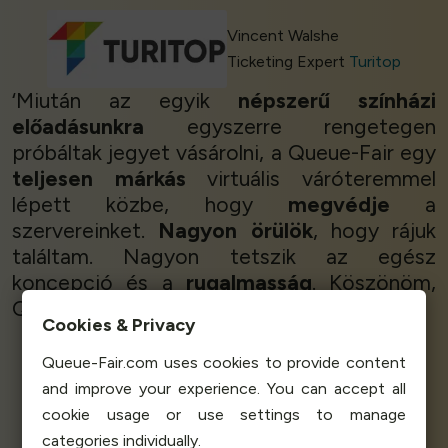
Vincent Walshe
Ticketing Expert
Turitop
‘Miután az egyik
népszerű színházi
előadásunkra
egyszerre rengetegen
próbáltak jegyet vásárolni, a Queue-Fair egy
teljesen márkás
virtuális váróteremmel
lépett közbe, hogy
megvédje
a
szervereinket.
Nagyon örülök
, hogy rájuk
találtam. Nagyon tetszik az egész
koncepció és a
rugalmasság
. Köszönöm,
Queue-Fair!’
Cookies & Privacy
Queue-Fair.com uses cookies to provide content
and improve your experience. You can accept all
Planet Art Theatre
cookie usage or use settings to manage
categories individually.