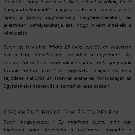
érezhetik, hogy észreveszik őket, ellazul a válluk, és jó
hangulatba kerülnek" -
magyarázta. Ez az elismerés az első
lépés a pozitív ügyfélélmény megteremtésében, és
jelentősen befolyásolhatja azt, hogy miként érzékelik a
várakozást.
Sarah így folytatta:
"Mióta 25 évvel ezelőtt én vezettem
azt a bárt, drasztikusan lerövidült a figyelmünk. Az
okostelefonok és az azonnali kielégítés iránti igény csak
tovább rontott
ezen." A fogyasztói magatartás eme
fejlődése aláhúzza az azonnali elismerés fontosságát az
ügyfelek elvárásainak és érzelmeinek kezelésében.
CSÖKKENT FIGYELEM ÉS TÜRELEM
Sarah megjegyezte: "
Ez majdnem olyan, mint egy
tökéletes vihar. Kevesebb a türelmünk, rövidebb a