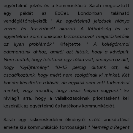
egyértelmű jelzés és a kommunikáció. Sarah megosztott
egy példát az ExCeL Londonban található
vendéglátóhelyekről: "
Az egyértelmű jelzések hiánya
zavart és frusztrációt okozott. A láthatóság és az
egyértelmű kommunikáció biztosításával megelőzhetőek
az ilyen problémák."
Kifejtette: "
A kollégámmal
odamentünk ahhoz, amiről azt hittük, hogy a kávépult.
Nem tudtuk, hogy felettünk egy tábla volt, amelyen az állt,
hogy "Gyűjtemény". 10-15 percig álltunk ott, és
csodálkoztunk, hogy miért nem szolgálnak ki minket. Két
barista készítette a kávét, de egyikük sem vett tudomásul
minket, vagy mondta, hogy rossz helyen vagyunk."
Ez
rávilágít arra, hogy a vállalkozásoknak prioritásként kell
kezelniük az egyértelmű és hatékony kommunikációt.
Sarah egy kiskereskedelmi élményről szóló anekdotával
emelte ki a kommunikáció fontosságát: "
Nemrég a Regent