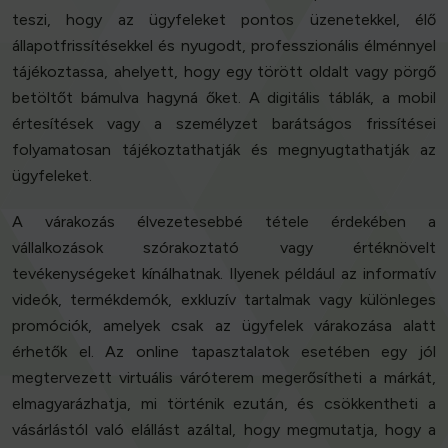
teszi, hogy az ügyfeleket pontos üzenetekkel, élő
állapotfrissítésekkel és nyugodt, professzionális élménnyel
tájékoztassa, ahelyett, hogy egy törött oldalt vagy pörgő
betöltőt bámulva hagyná őket. A digitális táblák, a mobil
értesítések vagy a személyzet barátságos frissítései
folyamatosan tájékoztathatják és megnyugtathatják az
ügyfeleket.
A várakozás élvezetesebbé tétele érdekében a
vállalkozások szórakoztató vagy értéknövelt
tevékenységeket kínálhatnak. Ilyenek például az informatív
videók, termékdemók, exkluzív tartalmak vagy különleges
promóciók, amelyek csak az ügyfelek várakozása alatt
érhetők el. Az online tapasztalatok esetében egy jól
megtervezett virtuális váróterem megerősítheti a márkát,
elmagyarázhatja, mi történik ezután, és csökkentheti a
vásárlástól való elállást azáltal, hogy megmutatja, hogy a