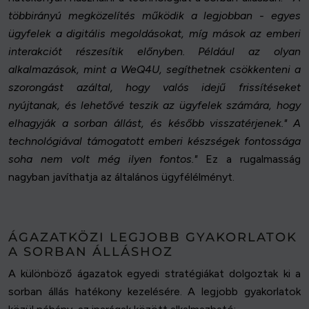
többirányú megközelítés működik a legjobban - egyes
ügyfelek a digitális megoldásokat, míg mások az emberi
interakciót részesítik előnyben. Például az olyan
alkalmazások, mint a WeQ4U, segíthetnek csökkenteni a
szorongást azáltal, hogy valós idejű frissítéseket
nyújtanak, és lehetővé teszik az ügyfelek számára, hogy
elhagyják a sorban állást, és később visszatérjenek." A
technológiával támogatott emberi készségek fontossága
soha nem volt még ilyen fontos."
Ez a rugalmasság
nagyban javíthatja az általános ügyfélélményt.
ÁGAZATKÖZI LEGJOBB GYAKORLATOK
A SORBAN ÁLLÁSHOZ
A különböző ágazatok egyedi stratégiákat dolgoztak ki a
sorban állás hatékony kezelésére. A legjobb gyakorlatok