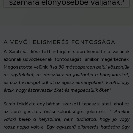
számára előnyösebbé váljanak?
A VEVŐI ELISMERÉS FONTOSSÁGA
A Sarah-val készített interjúm során kiemelte a vásárlók
azonnali üdvözlésének fontosságát, amikor megérkeznek.
Megosztotta velünk:
"Ha 30 másodpercen belül köszönjük
az ügyfeleket, az drasztikusan javíthatja a hangulatukat,
és pozitív hangot adhat az egész élményüknek. Ezáltal úgy
érzik, hogy észreveszik őket és megbecsülik őket."
Sarah felidézte egy bárban szerzett tapasztalatait, ahol ez
az apró gesztus óriási különbséget jelentett: "
Amikor
valaki belép a helyszínre, nem tudhatod, hogy jó vagy
rossz napja volt-e. Egy egyszerű elismerés hatására úgy