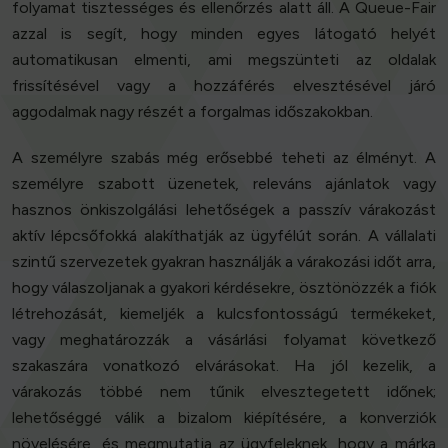
folyamat tisztességes és ellenőrzés alatt áll. A Queue-Fair
azzal is segít, hogy minden egyes látogató helyét
automatikusan elmenti, ami megszünteti az oldalak
frissítésével vagy a hozzáférés elvesztésével járó
aggodalmak nagy részét a forgalmas időszakokban.
A személyre szabás még erősebbé teheti az élményt. A
személyre szabott üzenetek, releváns ajánlatok vagy
hasznos önkiszolgálási lehetőségek a passzív várakozást
aktív lépcsőfokká alakíthatják az ügyfélút során. A vállalati
szintű szervezetek gyakran használják a várakozási időt arra,
hogy válaszoljanak a gyakori kérdésekre, ösztönözzék a fiók
létrehozását, kiemeljék a kulcsfontosságú termékeket,
vagy meghatározzák a vásárlási folyamat következő
szakaszára vonatkozó elvárásokat. Ha jól kezelik, a
várakozás többé nem tűnik elvesztegetett időnek;
lehetőséggé válik a bizalom kiépítésére, a konverziók
növelésére, és megmutatja az ügyfeleknek, hogy a márka