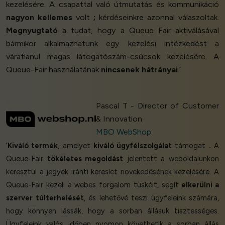
kezelésére. A csapattal való útmutatás és kommunikáció
nagyon kellemes
volt
;
kérdéseinkre azonnal válaszoltak.
Megnyugtató
a tudat, hogy a Queue Fair aktiválásával
bármikor alkalmazhatunk egy kezelési intézkedést a
váratlanul magas látogatószám-csúcsok kezelésére. A
Queue-Fair használatának
nincsenek hátrányai
.’
Pascal T - Director of Customer
& Innovation
MBO WebShop
‘
Kiváló termék
, amelyet
kiváló ügyfélszolgálat
támogat
.
A
Queue-Fair
tökéletes megoldást
jelentett a weboldalunkon
keresztül a jegyek iránti kereslet növekedésének kezelésére. A
Queue-Fair kezeli a webes forgalom tüskéit, segít
elkerülni a
szerver túlterhelését
, és lehetővé teszi ügyfeleink számára,
hogy könnyen lássák, hogy a sorban állásuk tisztességes.
Ügyfeleink valós időben nyomon követhetik a sorban állás