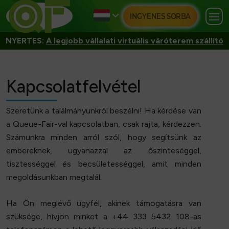
INGYENES SORBA
NYERTES:
A legjobb vállalati virtuális váróterem szállító
Kapcsolatfelvétel
Szeretünk a találmányunkról beszélni! Ha kérdése van
a Queue-Fair-val kapcsolatban, csak rajta, kérdezzen.
Számunkra minden arról szól, hogy segítsünk az
embereknek, ugyanazzal az őszinteséggel,
tisztességgel és becsületességgel, amit minden
megoldásunkban megtalál.
Ha Ön meglévő ügyfél, akinek támogatásra van
szüksége, hívjon minket a +44 333 5432 108-as