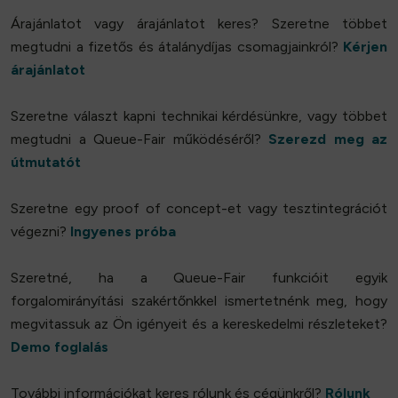
Árajánlatot vagy árajánlatot keres? Szeretne többet
megtudni a fizetős és átalánydíjas csomagjainkról?
Kérjen
árajánlatot
Szeretne választ kapni technikai kérdésünkre, vagy többet
megtudni a Queue-Fair működéséről?
Szerezd meg az
útmutatót
Szeretne egy proof of concept-et vagy tesztintegrációt
végezni?
Ingyenes próba
Szeretné, ha a Queue-Fair funkcióit egyik
forgalomirányítási szakértőnkkel ismertetnénk meg, hogy
megvitassuk az Ön igényeit és a kereskedelmi részleteket?
Demo foglalás
További információkat keres rólunk és cégünkről?
Rólunk