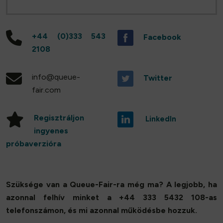
+44 (0)333 543
Facebook
2108
info@queue-
Twitter
fair.com
Regisztráljon
LinkedIn
ingyenes
próbaverzióra
Szüksége van a Queue-Fair-ra még ma? A legjobb, ha
azonnal felhív minket a +44 333 5432 108-as
telefonszámon, és mi azonnal működésbe hozzuk.