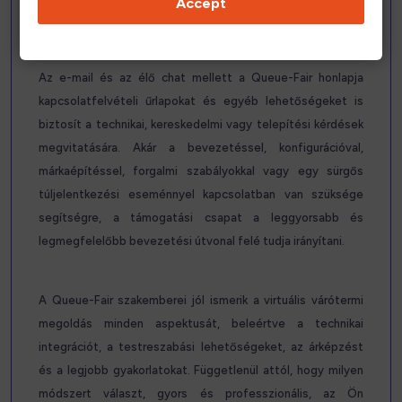
Accept
beállítási folyamatra kellene várniuk.
Az e-mail és az élő chat mellett a Queue-Fair honlapja
kapcsolatfelvételi űrlapokat és egyéb lehetőségeket is
biztosít a technikai, kereskedelmi vagy telepítési kérdések
megvitatására. Akár a bevezetéssel, konfigurációval,
márkaépítéssel, forgalmi szabályokkal vagy egy sürgős
túljelentkezési eseménnyel kapcsolatban van szüksége
segítségre, a támogatási csapat a leggyorsabb és
legmegfelelőbb bevezetési útvonal felé tudja irányítani.
A Queue-Fair szakemberei jól ismerik a virtuális várótermi
megoldás minden aspektusát, beleértve a technikai
integrációt, a testreszabási lehetőségeket, az árképzést
és a legjobb gyakorlatokat. Függetlenül attól, hogy milyen
módszert választ, gyors és professzionális, az Ön