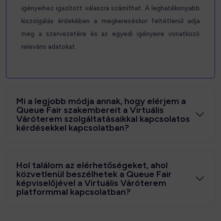
igényeihez igazított válaszra számíthat. A leghatékonyabb
kiszolgálás érdekében a megkereséskor feltétlenül adja
meg a szervezetére és az egyedi igényeire vonatkozó
releváns adatokat.
Mi a legjobb módja annak, hogy elérjem a
Queue Fair szakembereit a Virtuális
Váróterem szolgáltatásaikkal kapcsolatos
kérdésekkel kapcsolatban?
Hol találom az elérhetőségeket, ahol
közvetlenül beszélhetek a Queue Fair
képviselőjével a Virtuális Váróterem
platformmal kapcsolatban?