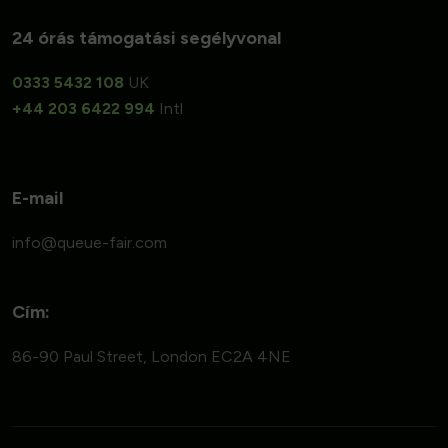
24 órás támogatási segélyvonal
0333 5432 108
UK
+44 203 6422 994
Intl
E-mail
Cím:
86-90 Paul Street, London EC2A 4NE