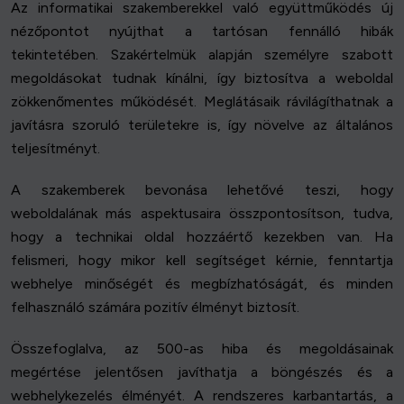
Az informatikai szakemberekkel való együttműködés új
nézőpontot nyújthat a tartósan fennálló hibák
tekintetében. Szakértelmük alapján személyre szabott
megoldásokat tudnak kínálni, így biztosítva a weboldal
zökkenőmentes működését. Meglátásaik rávilágíthatnak a
javításra szoruló területekre is, így növelve az általános
teljesítményt.
A szakemberek bevonása lehetővé teszi, hogy
weboldalának más aspektusaira összpontosítson, tudva,
hogy a technikai oldal hozzáértő kezekben van. Ha
felismeri, hogy mikor kell segítséget kérnie, fenntartja
webhelye minőségét és megbízhatóságát, és minden
felhasználó számára pozitív élményt biztosít.
Összefoglalva, az 500-as hiba és megoldásainak
megértése jelentősen javíthatja a böngészés és a
webhelykezelés élményét. A rendszeres karbantartás, a