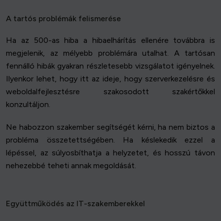
A tartós problémák felismerése
Ha az 500-as hiba a hibaelhárítás ellenére továbbra is
megjelenik, az mélyebb problémára utalhat. A tartósan
fennálló hibák gyakran részletesebb vizsgálatot igényelnek.
Ilyenkor lehet, hogy itt az ideje, hogy szerverkezelésre és
weboldalfejlesztésre szakosodott szakértőkkel
konzultáljon.
Ne habozzon szakember segítségét kérni, ha nem biztos a
probléma összetettségében. Ha késlekedik ezzel a
lépéssel, az súlyosbíthatja a helyzetet, és hosszú távon
nehezebbé teheti annak megoldását.
Együttműködés az IT-szakemberekkel