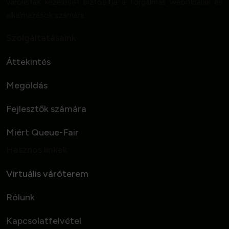
várólisták kezelését biztosítja a forgalmas weboldalak és
alkalmazások számára.
Szolgáltatásaink
Áttekintés
Megoldás
Fejlesztők számára
Miért Queue-Fair
Hasznos linkek
Virtuális váróterem
Rólunk
Kapcsolatfelvétel