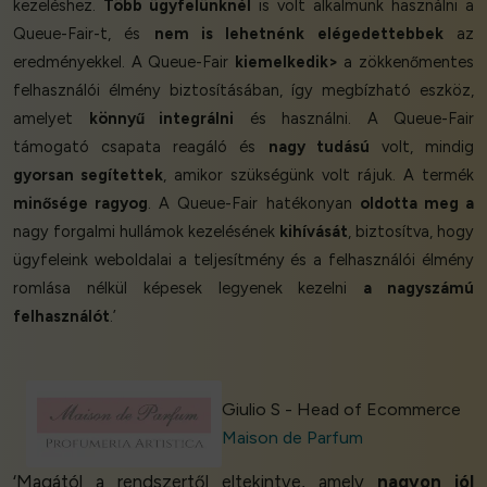
kezeléshez.
Több ügyfelünknél
is volt alkalmunk használni a
Queue-Fair-t, és
nem is lehetnénk elégedettebbek
az
eredményekkel. A Queue-Fair
kiemelkedik>
a zökkenőmentes
felhasználói élmény biztosításában, így megbízható eszköz,
amelyet
könnyű integrálni
és használni. A Queue-Fair
támogató csapata reagáló és
nagy tudású
volt, mindig
gyorsan segítettek
, amikor szükségünk volt rájuk. A termék
minősége ragyog
. A Queue-Fair hatékonyan
oldotta meg a
nagy forgalmi hullámok kezelésének
kihívását
, biztosítva, hogy
ügyfeleink weboldalai a teljesítmény és a felhasználói élmény
romlása nélkül képesek legyenek kezelni
a nagyszámú
felhasználót
.’
Giulio S - Head of Ecommerce
Maison de Parfum
‘Magától a rendszertől eltekintve, amely
nagyon jól