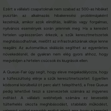
Ezért a vállalati csapatoknak nem szabad az 500-as hibákat
pusztán az alkalmazás hibakeresési problémájaként
kezelniük, amikor azok elindítás, leállítás vagy forgalmas,
nyilvános események során jelennek meg. Ha a kereslet
hirtelen ugrásszerűen érkezik, a szűk keresztmetszetek
meghibásodhatnak, mielőtt az infrastruktúrának ideje lenne
reagálni. Az automatikus skálázás segíthet az egyenletes
növekedésnél, de gyakran nem elég gyors ahhoz, hogy
megvédjen a hirtelen csúcsok és kiugrások ellen.
A Queue-Fair úgy segít, hogy eleve megakadályozza, hogy
a túlfeszültség elérje a szűk keresztmetszetet. Egyetlen
kódsorral körülbelül öt perc alatt telepíthető, a Free Queue
pedig lehetővé teszi a szervezetek számára az ingyenes
indítást. A vállalati webhelyek számára ez kevesebb
túlterhelés okozta meghibásodást, stabilabb működést,
valamint sokkal nagyobb esélyt jelent arra, hogy a kereslet