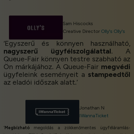
Sam Hiscocks
Creative Director
Olly's Olly's
‘Egyszerű és könnyen használható,
nagyszerű ügyfélszolgálattal
. A
Queue-Fair könnyen testre szabható az
Ön márkájához. A Queue-Fair
megvédi
ügyfeleink eseményeit a
stampeedtől
az eladói időszak alatt.’
Jonathan N
IWannaTicket
‘
Megbízható
megoldás a zökkenőmentes ügyféláramlás-