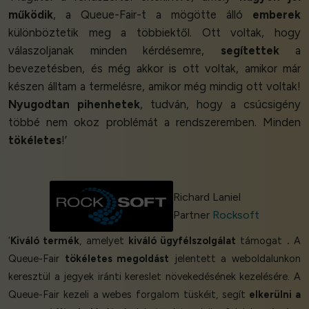
működik
, a Queue-Fair-t a mögötte álló
emberek
különböztetik meg a többiektől. Ott voltak, hogy
válaszoljanak minden kérdésemre,
segítettek
a
bevezetésben, és még akkor is ott voltak, amikor már
készen álltam a termelésre, amikor még mindig ott voltak!
Nyugodtan pihenhetek
, tudván, hogy a csúcsigény
többé nem okoz problémát a rendszeremben. Minden
tökéletes
!’
Richard Laniel
Partner
Rocksoft
‘
Kiváló termék
, amelyet
kiváló ügyfélszolgálat
támogat
.
A
Queue-Fair
tökéletes megoldást
jelentett a weboldalunkon
keresztül a jegyek iránti kereslet növekedésének kezelésére. A
Queue-Fair kezeli a webes forgalom tüskéit, segít
elkerülni a