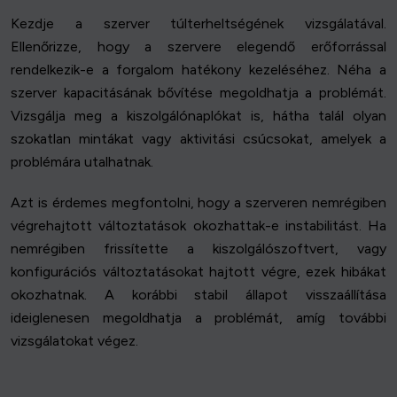
Kezdje a szerver túlterheltségének vizsgálatával.
Ellenőrizze, hogy a szervere elegendő erőforrással
rendelkezik-e a forgalom hatékony kezeléséhez. Néha a
szerver kapacitásának bővítése megoldhatja a problémát.
Vizsgálja meg a kiszolgálónaplókat is, hátha talál olyan
szokatlan mintákat vagy aktivitási csúcsokat, amelyek a
problémára utalhatnak.
Azt is érdemes megfontolni, hogy a szerveren nemrégiben
végrehajtott változtatások okozhattak-e instabilitást. Ha
nemrégiben frissítette a kiszolgálószoftvert, vagy
konfigurációs változtatásokat hajtott végre, ezek hibákat
okozhatnak. A korábbi stabil állapot visszaállítása
ideiglenesen megoldhatja a problémát, amíg további
vizsgálatokat végez.