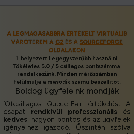
A LEGMAGASABBRA ÉRTÉKELT VIRTUÁLIS
VÁRÓTEREM A
G2
ÉS A
SOURCEFORGE
OLDALAKON
1. helyezett Legegyszerűbb használni.
Tökéletes 5,0 / 5 csillagos pontszámmal
rendelkezünk. Minden mérőszámban
felülmúlja a második számú beszállítót.
Boldog ügyfeleink
mondják
‘Ötcsillagos Queue-Fair értékelés! A
csapat
rendkívül professzionális
és
kedves
, nagyon pontos és az ügyfelek
igényeihez igazodó. Őszintén szólva