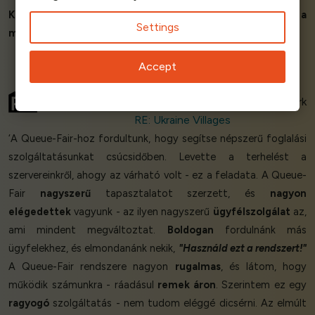
Kiemelten ajánlott
. A Queue-Fair
nagyszerűen végezte a
Settings
munkáját
.’
Accept
Yura Bogdanov
Co-Founder, Entire Framework
RE: Ukraine Villages
‘A Queue-Fair-hoz fordultunk, hogy segítse népszerű foglalási
szolgáltatásunkat csúcsidőben. Levette a terhelést a
szervereinkről, ahogy az várható volt - ez a feladata. A Queue-
Fair
nagyszerű
tapasztalatot szerzett, és
nagyon
elégedettek
vagyunk - az ilyen nagyszerű
ügyfélszolgálat
az,
ami mindent megváltoztat.
Boldogan
fordulnánk más
ügyfelekhez, és elmondanánk nekik,
"Használd ezt a rendszert!"
A Queue-Fair rendszere nagyon
rugalmas
, és látom, hogy
működik számunkra - ráadásul
remek áron
. Szerintem ez egy
ragyogó
szolgáltatás - nem tudom eléggé dicsérni. Az elmúlt