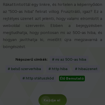
Rákattintottál egy linkre, és hirtelen a képernyődön
az "500-as hiba" felirat villog. Frusztráló, igaz? Ez a
rejtélyes üzenet azt jelenti, hogy valami elromlott a
weboldal szerverén. Ebben a bejegyzésben
megtudhatja, hogy pontosan mi az 500-as hiba, és
hogyan javíthatja ki, mielőtt újra megzavarná a
böngészést.
Népszerű címkék:
# mi az 500-as hiba
# belső szerverhiba
# http hiba
# hibaüzenet
# http státuszkód
Élő Bemutató
Kezdje el