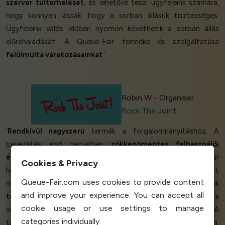
szerver túlterhelését
, és lehetővé teszi ügyfeleink számára,
hogy könnyen lássák, hogy a sorban állásuk tisztességes.
Ügyfeleink valós időben nyomon követhetik a sorban állás
előrehaladását. A Queue-Fair terméke és szolgáltatása
felülmúlta várakozásainkat
.’
Robin W - Organiser
Rock The Joint
‘
Rendkívül nagyszerű
termék a forgalomirányításhoz. A
bevezetés első napjaiban
zökkenőmentes felhasználói
élményre
volt szükségünk, ami csak a Queue-Fair
Cookies & Privacy
hozzáadásával volt elérhető. Tetszett, hogy a Queue Fairt
Queue-Fair.com uses cookies to provide content
milyen egyszerűen lehetett beállítani
több nyelven
. A kódok
and improve your experience. You can accept all
testreszabási
lehetőségei nagyszerűek voltak, és a
cookie usage or use settings to manage
várótermet a tervezési rendszerünkhöz
igazítottuk
. A
categories individually.
támogatás is
rendkívül segítőkész
volt az út során.