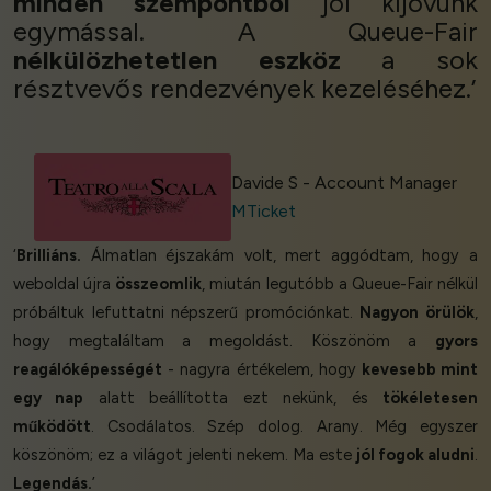
minden szempontból
jól kijövünk
egymással. A Queue-Fair
nélkülözhetetlen eszköz
a sok
résztvevős rendezvények kezeléséhez.’
Davide S - Account Manager
MTicket
‘
Brilliáns.
Álmatlan éjszakám volt, mert aggódtam, hogy a
weboldal újra
összeomlik
, miután legutóbb a Queue-Fair nélkül
próbáltuk lefuttatni népszerű promóciónkat.
Nagyon örülök
,
hogy megtaláltam a megoldást. Köszönöm a
gyors
reagálóképességét
- nagyra értékelem, hogy
kevesebb mint
egy nap
alatt beállította ezt nekünk, és
tökéletesen
működött
. Csodálatos. Szép dolog. Arany. Még egyszer
köszönöm; ez a világot jelenti nekem. Ma este
jól fogok aludni
.
Legendás.
’