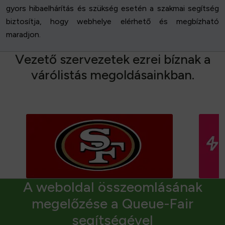
gyors hibaelhárítás és szükség esetén a szakmai segítség
biztosítja, hogy webhelye elérhető és megbízható
maradjon.
V
e
z
e
t
ő
s
z
e
r
v
e
z
e
t
e
k
e
z
r
e
i
b
í
z
n
a
k
a
v
á
r
ó
l
i
s
t
á
s
m
e
g
o
l
d
á
s
a
i
n
k
b
a
n
.
A weboldal összeomlásának
megelőzése a Queue-Fair
segítségével