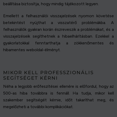
beállítása biztosítja, hogy mindig tájékozott legyen.
Emellett a felhasználói visszajelzések nyomon követése
betekintést nyújthat a visszatérő problémákba. A
felhasználók gyakran korán észreveszik a problémákat, és a
visszajelzéseik segíthetnek a hibaelhárításban. Ezekkel a
gyakorlatokkal fenntarthatja a zökkenőmentes és
hibamentes weboldal-élményt.
MIKOR KELL PROFESSZIONÁLIS
SEGÍTSÉGET KÉRNI
Néha a legjobb erőfeszítései ellenére is előfordul, hogy az
500-as hiba továbbra is fennáll. Ha tudja, mikor kell
szakember segítségét kérnie, időt takaríthat meg, és
megelőzheti a további komplikációkat.