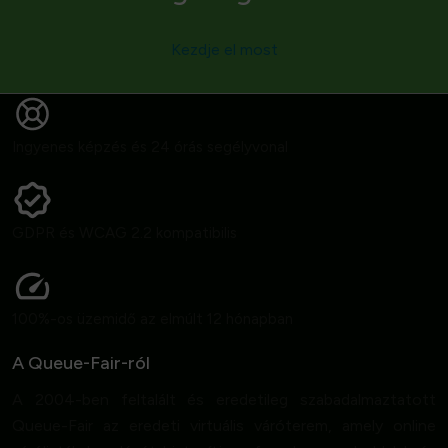
Kezdje el most
Ingyenes képzés és 24 órás segélyvonal
GDPR és WCAG 2.2 kompatibilis
100%-os üzemidő az elmúlt 12 hónapban
A Queue-Fair-ról
A 2004-ben feltalált és eredetileg szabadalmaztatott
Queue-Fair az eredeti virtuális váróterem, amely online