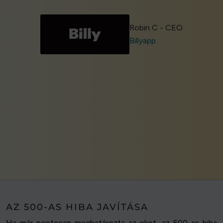
Robin C - CEO
Billyapp
AZ 500-AS HIBA JAVÍTÁSA
Ha már pontosan meghatározta az okot, az 500-as hiba