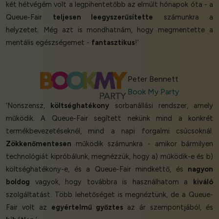
két hétvégém volt a legpihentetőbb az elmúlt hónapok óta - a
Queue-Fair
teljesen leegyszerűsítette
számunkra a
helyzetet. Még azt is mondhatnám, hogy megmentette a
mentális egészségemet -
fantasztikus
!’
Peter Bennett
Book My Party
‘Nonszensz,
költséghatékony
sorbanállási rendszer, amely
működik. A Queue-Fair segített nekünk mind a konkrét
termékbevezetéseknél, mind a napi forgalmi csúcsoknál.
Zökkenőmentesen
működik számunkra - amikor bármilyen
technológiát kipróbálunk, megnézzük, hogy a) működik-e és b)
költséghatékony-e, és a Queue-Fair mindkettő, és
nagyon
boldog
vagyok, hogy továbbra is használhatom a
kiváló
szolgáltatást. Több lehetőséget is megnéztünk, de a Queue-
Fair volt az
egyértelmű győztes
az ár szempontjából, és