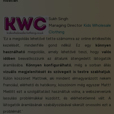
hibátlan
.’
Sukh Singh
Managing Director
Kids Wholesale
Clothing
‘Ez a megoldás lehetővé tette számomra az online értékesítés
kezelését, mindenféle gond nélkül. Ez egy
könnyen
használható
megoldás, amely lehetővé teszi, hogy
valós
időben
beavatkozzunk az általunk átengedett látogatók
áramlásába.
Könnyen konfigurálható
, még a sorban állás
vizuális megjelenítését és szövegeit is testre szabhatjuk
.
Külön köszönet Mattnek, aki mindent elmagyarázott nekem
franciául, elérhető és hatékony, köszönöm még egyszer Matt!
Mielőtt ezt a szolgáltatást használtuk volna, a webszerverünk
lassulási problémákkal küzdött, és elérhetetlenné vált. A
látogatók áramlásának szabályozásával sikerült orvosolni ezt a
problémát.’