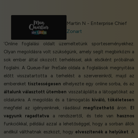
Martin N - Enterprise Chief
Zonart
‘Online foglalási oldalt üzemeltetünk sporteseményekhez.
Olyan megoldásra volt szükségünk, amely segít megbirkózni a
sok ember által okozott terheléssel, akik elsőként próbálnak
foglalni. A Queue-Fair PreSale oldala a foglalások megnyitása
előtt visszatartotta a terhelést a szervereinkről, majd az
embereket
tisztességesen
elhelyezte egy online sorba, és az
általunk választott ütemben
visszatáplálta a látogatókat az
oldalunkra. A megoldás és a támogatás
kiváló, tökéletesen
megfelel az igényeinknek, ráadásul
megfizethető
áron.
El
vagyunk ragadtatva
a rendszertől, és tele van
hasznos
funkciókkal, például azzal a lehetőséggel, hogy a sorban állók
anélkül válthatnak eszközt, hogy
elveszítenék a helyüket
. A