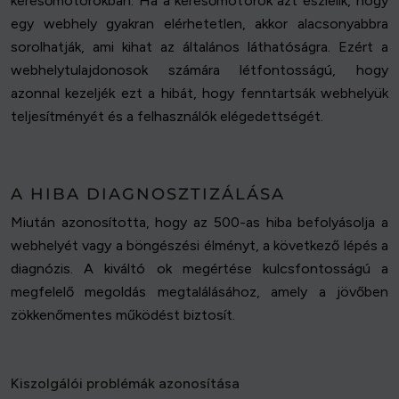
keresőmotorokban. Ha a keresőmotorok azt észlelik, hogy
egy webhely gyakran elérhetetlen, akkor alacsonyabbra
sorolhatják, ami kihat az általános láthatóságra. Ezért a
webhelytulajdonosok számára létfontosságú, hogy
azonnal kezeljék ezt a hibát, hogy fenntartsák webhelyük
teljesítményét és a felhasználók elégedettségét.
A HIBA DIAGNOSZTIZÁLÁSA
Miután azonosította, hogy az 500-as hiba befolyásolja a
webhelyét vagy a böngészési élményt, a következő lépés a
diagnózis. A kiváltó ok megértése kulcsfontosságú a
megfelelő megoldás megtalálásához, amely a jövőben
zökkenőmentes működést biztosít.
Kiszolgálói problémák azonosítása