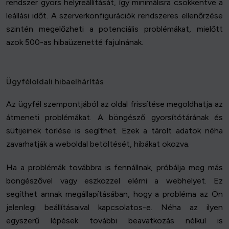
rendszer gyors helyreállítását, így minimálisra csökkentve a
leállási időt. A szerverkonfigurációk rendszeres ellenőrzése
szintén megelőzheti a potenciális problémákat, mielőtt
azok 500-as hibaüzenetté fajulnának.
Ügyféloldali hibaelhárítás
Az ügyfél szempontjából az oldal frissítése megoldhatja az
átmeneti problémákat. A böngésző gyorsítótárának és
sütijeinek törlése is segíthet. Ezek a tárolt adatok néha
zavarhatják a weboldal betöltését, hibákat okozva.
Ha a problémák továbbra is fennállnak, próbálja meg más
böngészővel vagy eszközzel elérni a webhelyet. Ez
segíthet annak megállapításában, hogy a probléma az Ön
jelenlegi beállításaival kapcsolatos-e. Néha az ilyen
egyszerű lépések további beavatkozás nélkül is