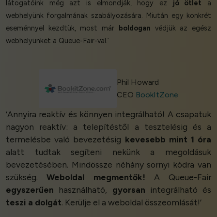
látogatóink még azt is elmondják, hogy ez
jó ötlet
a
webhelyünk forgalmának szabályozására. Miután egy konkrét
eseménnyel kezdtük, most már
boldogan
védjük az egész
webhelyünket a Queue-Fair-val.’
Phil Howard
CEO
BookItZone
‘Annyira reaktív és könnyen integrálható! A csapatuk
nagyon reaktív: a telepítéstől a tesztelésig és a
termelésbe való bevezetésig
kevesebb mint 1 óra
alatt tudtak segíteni nekünk a megoldásuk
bevezetésében. Mindössze néhány sornyi kódra van
szükség.
Weboldal megmentők!
A Queue-Fair
egyszerűen
használható,
gyorsan
integrálható és
teszi a dolgát
. Kerülje el a weboldal összeomlását!’