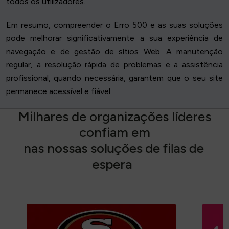
todos os utilizadores.
Em resumo, compreender o Erro 500 e as suas soluções
pode melhorar significativamente a sua experiência de
navegação e de gestão de sítios Web. A manutenção
regular, a resolução rápida de problemas e a assistência
profissional, quando necessária, garantem que o seu site
permanece acessível e fiável.
M
i
l
h
a
r
e
s
d
e
o
r
g
a
n
i
z
a
ç
õ
e
s
l
í
d
e
r
e
s
c
o
n
f
i
a
m
e
m
n
a
s
n
o
s
s
a
s
s
o
l
u
ç
õ
e
s
d
e
f
i
l
a
s
d
e
e
s
p
e
r
a