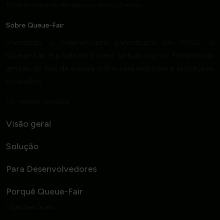
100% de tempo de atividade nos últimos 12 meses
Sobre Queue-Fair
Inventado e originalmente patenteado em 2004, o
Queue-Fair é a Sala de Espera Virtual original, fornecendo
gestão de filas de espera online para websites e aplicações
ocupados.
Os nossos serviços
Visão geral
Solução
Para Desenvolvedores
Porquê Queue-Fair
Ligações úteis