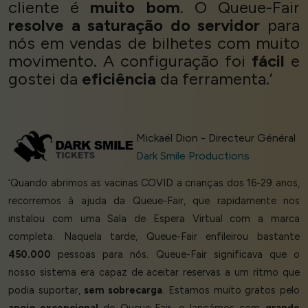
cliente é
muito bom
. O Queue-Fair
resolve a saturação do servidor
para
nós em vendas de bilhetes com muito
movimento. A configuração foi
fácil
e
gostei da
eficiência
da ferramenta.’
Mickaël Dion - Directeur Général
Dark Smile Productions
‘Quando abrimos as vacinas COVID a crianças dos 16-29 anos,
recorremos à ajuda da Queue-Fair, que rapidamente nos
instalou com uma Sala de Espera Virtual com a marca
completa. Naquela tarde, Queue-Fair enfileirou bastante
450.000
pessoas para nós. Queue-Fair significava que o
nosso sistema era capaz de aceitar reservas a um ritmo que
podia suportar,
sem sobrecarga
. Estamos muito gratos pelo
apoio excepcional
de Queue-Fair, e lançámos com
grande