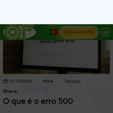
FILA GRATUITA
17/11/2025
Mike
Técnico
Share:
O que é o erro 500