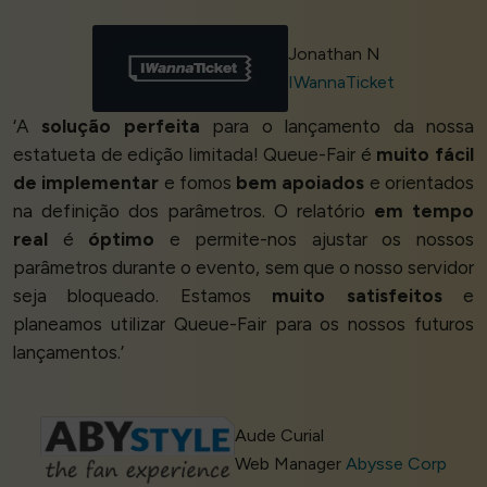
Jonathan N
IWannaTicket
‘A
solução perfeita
para o lançamento da nossa
estatueta de edição limitada! Queue-Fair é
muito fácil
de implementar
e fomos
bem apoiados
e orientados
na definição dos parâmetros. O relatório
em tempo
real
é
óptimo
e permite-nos ajustar os nossos
parâmetros durante o evento, sem que o nosso servidor
seja bloqueado. Estamos
muito satisfeitos
e
planeamos utilizar Queue-Fair para os nossos futuros
lançamentos.’
Aude Curial
Web Manager
Abysse Corp