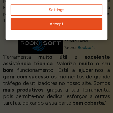
pronto para entrar em produção, eles ainda estavam lá!
Posso
descansar tranquilo
sabendo que o pico da
Settings
procura já não vai causar problemas no meu sistema.
Tudo é
perfeito!
’
Accept
Richard Laniel
Partner
Rocksoft
‘Ferramenta
muito útil
e
excelente
assistência técnica
. Valorizo
muito
o seu
bom
funcionamento. Está a ajudar-nos a
gerir com sucesso
os momentos de grande
tráfego de utilizadores no nosso site. Somos
mais produtivos
graças à sua ferramenta,
pois permite-nos dedicar esforços a outras
tarefas, deixando a sua parte
bem coberta
.’