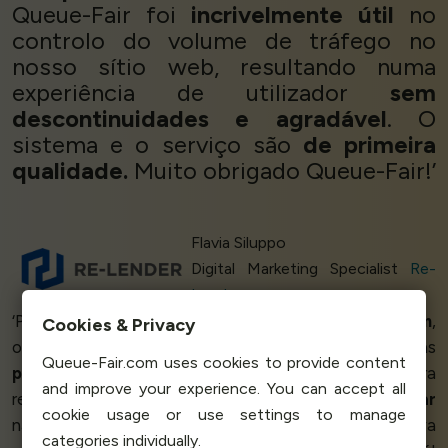
Queue-Fair foi
incrivelmente útil
no
controlo do volume de tráfego no
nosso sítio web, resultando numa
experiência de utilizador
sem
descontinuidades e agradável
. O
sistema e o serviço são
de primeira
qualidade.
Muito obrigado Queue-Fair!’
Flavia Siluppo
Digital Marketing Specialist
Re-
Lender
‘Para além do sistema em si, que
funciona muito bem
,
Cookies & Privacy
o que faz o Queue-Fair destacar-se dos outros são as
Queue-Fair.com uses cookies to provide content
pessoas
por detrás dele. Eles estavam lá para
and improve your experience. You can accept all
responder a todas as minhas perguntas, para
me ajudar
cookie usage or use settings to manage
na minha implementação e mesmo quando eu estava
categories individually.