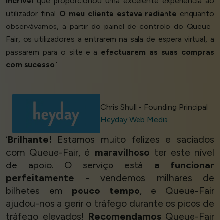
incrível
que proporcionou uma excelente experiência ao
utilizador final.
O meu cliente estava radiante
enquanto
observávamos, a partir do painel de controlo do Queue-
Fair, os utilizadores a entrarem na sala de espera virtual, a
passarem para o site e a
efectuarem as suas compras
com sucesso
.’
Chris Shull - Founding Principal
Heyday Web Media
‘
Brilhante!
Estamos muito felizes e saciados
com Queue-Fair, é
maravilhoso
ter este nível
de apoio. O serviço está
a funcionar
perfeitamente
- vendemos milhares de
bilhetes em
pouco tempo
, e Queue-Fair
ajudou-nos a gerir o tráfego durante os picos de
tráfego elevados!
Recomendamos
Queue-Fair