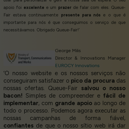
usar para personalizar e gerir a nossa sala de espera. O seu
apoio foi
excelente
e um
prazer
de falar com eles. Queue-
Fair estava continuamente
presente para nós
e o que é
importante para nós é que conseguimos o serviço de que
necessitávamos. Obrigado Queue-Fair!’
George Milis
Director & Innovations Manager
EUROCY Innovations
‘O nosso website e os nossos serviços não
conseguiram satisfazer o
pico da procura
das
nossas ofertas. Queue-Fair
salvou o nosso
bacon!
Simples de compreender e
fácil de
implementar
, com
grande apoio
ao longo de
todo o processo. Podemos agora executar as
nossas campanhas de forma fiável,
confiantes
de que o nosso sítio web irá dar