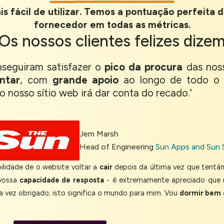
s fácil de utilizar. Temos a pontuação perfeita d
fornecedor em todas as métricas.
Os nossos
clientes felizes
dize
nseguiram satisfazer o
pico da procura
das noss
ntar
, com
grande apoio
ao longo de todo o 
o nosso sítio web irá dar conta do recado.’
Jem Marsh
Head of Engineering
Sun Apps and Sun 
lidade de o website voltar a
cair
depois da última vez que tentá
 vossa
capacidade de resposta
- é extremamente apreciado que
ma vez obrigado; isto significa o mundo para mim. Vou
dormir bem