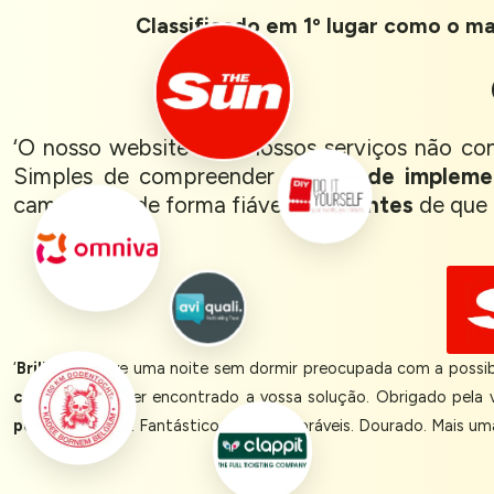
Classificado em 1º lugar como o mai
‘O nosso website e os nossos serviços não co
Simples de compreender e
fácil de impleme
campanhas de forma fiável,
confiantes
de que 
‘
Brilhante.
Tive uma noite sem dormir preocupada com a possibi
contente
por ter encontrado a vossa solução. Obrigado pela
perfeitamente
. Fantástico. Coisas adoráveis. Dourado. Mais u