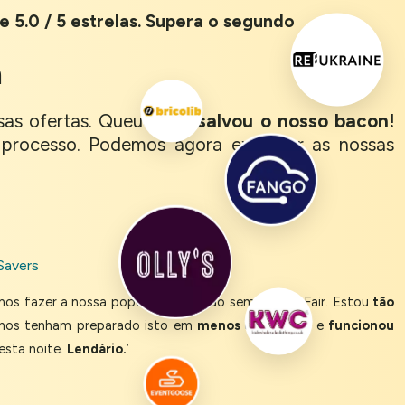
e 5.0 / 5 estrelas. Supera o segundo
m
as ofertas. Queue-Fair
salvou o nosso bacon!
processo. Podemos agora executar as nossas
Savers
mos fazer a nossa popular promoção sem Queue-Fair. Estou
tão
 nos tenham preparado isto em
menos de um dia
, e
funcionou
esta noite.
Lendário.
’