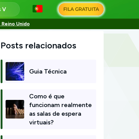
s
FILA GRATUITA
 Reino Unido
Posts relacionados
Guia Técnica
Como é que
funcionam realmente
as salas de espera
virtuais?