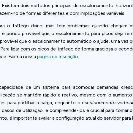
ookie usage or use settings to manage categories individually.
 Existem dois métodos principais de escalonamento: horizon
azem-no de formas diferentes e com implicações variáveis.
Settings
Accept
ra o tráfego diário, mas tem problemas quando chegam pi
o, é pouco provável que o escalonamento para picos seja ren
provável que o escalonamento automático o ajude, uma vez que
 Para lidar com os picos de tráfego de forma graciosa e económ
eue-Fair na nossa
página de Inscrição
.
capacidade de um sistema para acomodar demandas cresc
plicação se mantém rápido e reativo, mesmo com o aumento 
es para partilhar a carga, enquanto o
escalonamento vertica
casos de utilização, e compreendê-los é crucial para tomar de
 é importante avaliar a configuração atual do servidor para i