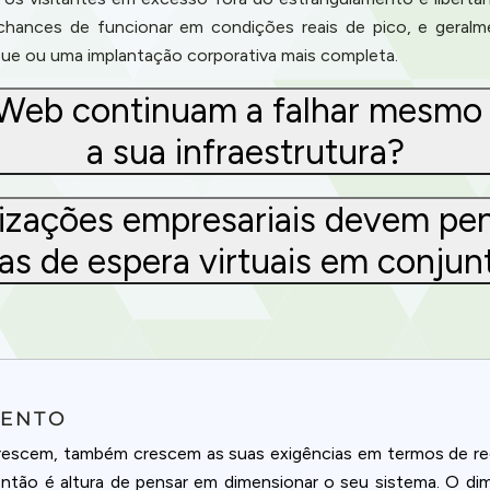
chances de funcionar em condições reais de pico, e geralm
ue ou uma implantação corporativa mais completa.
s Web continuam a falhar mesm
a sua infraestrutura?
zações empresariais devem pens
las de espera virtuais em conjun
Privacy
MENTO
rescem, também crescem as suas exigências em termos de recu
om uses cookies to provide content and improve your experi
 então é altura de pensar em dimensionar o seu sistema. O d