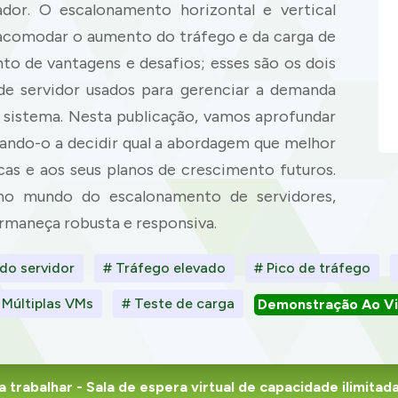
dor. O escalonamento horizontal e vertical
 acomodar o aumento do tráfego e da carga de
to de vantagens e desafios; esses são os dois
e servidor usados para gerenciar a demanda
sistema. Nesta publicação, vamos aprofundar
ando-o a decidir qual a abordagem que melhor
cas e aos seus planos de crescimento futuros.
no mundo do escalonamento de servidores,
rmaneça robusta e responsiva.
do servidor
# Tráfego elevado
# Pico de tráfego
 Múltiplas VMs
# Teste de carga
Demonstração Ao V
 trabalhar
- Sala de espera virtual de capacidade ilimita