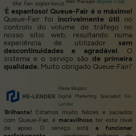
Web Manager
Abysse Corp
‘
É espantoso! Queue-Fair é o máximo!
Queue-Fair foi
incrivelmente útil
no
controlo do volume de tráfego no
nosso sítio web, resultando numa
experiência de utilizador
sem
descontinuidades e agradável
. O
sistema e o serviço são
de primeira
qualidade.
Muito obrigado Queue-Fair!’
Flavia Siluppo
Digital Marketing Specialist
Re-
Lender
‘
Brilhante!
Estamos muito felizes e saciados
com Queue-Fair, é
maravilhoso
ter este nível
de apoio. O serviço está
a funcionar
perfeitamente
- vendemos milhares de