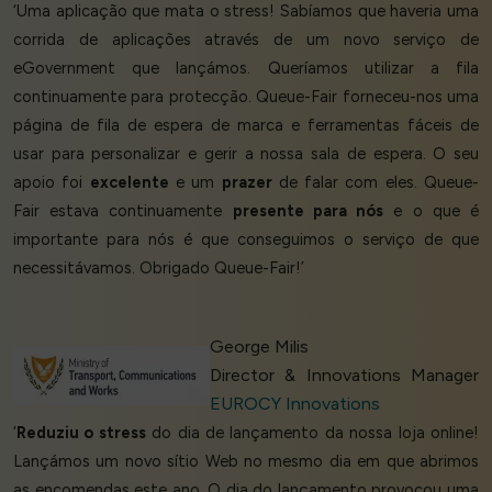
‘Uma aplicação que mata o stress! Sabíamos que haveria uma
corrida de aplicações através de um novo serviço de
eGovernment que lançámos. Queríamos utilizar a fila
continuamente para protecção. Queue-Fair forneceu-nos uma
página de fila de espera de marca e ferramentas fáceis de
usar para personalizar e gerir a nossa sala de espera. O seu
apoio foi
excelente
e um
prazer
de falar com eles. Queue-
Fair estava continuamente
presente para nós
e o que é
importante para nós é que conseguimos o serviço de que
necessitávamos. Obrigado Queue-Fair!’
George Milis
Director & Innovations Manager
EUROCY Innovations
‘
Reduziu o stress
do dia de lançamento da nossa loja online!
Lançámos um novo sítio Web no mesmo dia em que abrimos
as encomendas este ano. O dia do lançamento provocou uma