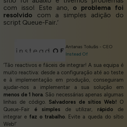
sítio foi abaixo e tivemos problemas
com isso! Este ano,
o problema foi
resolvido
com a simples adição do
script Queue-Fair.’
Antanas Toliušis - CEO
Instead Of
‘Tão reactivos e fáceis de integrar! A sua equipa é
muito reactiva: desde a configuração até ao teste
e à implementação em produção, conseguiram
ajudar-nos a implementar a sua solução em
menos de 1 hora
. São necessárias apenas algumas
linhas de código.
Salvadores de sítios Web!
O
Queue-Fair
é simples
de utilizar,
rápido
de
integrar e
faz o trabalho
. Evite a queda do sítio
Web!’