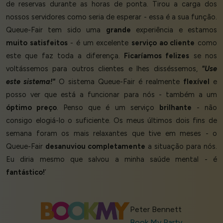
de reservas durante as horas de ponta. Tirou a carga dos
nossos servidores como seria de esperar - essa é a sua função.
Queue-Fair tem sido uma
grande
experiência e estamos
muito satisfeitos
- é um excelente
serviço ao cliente
como
este que faz toda a diferença.
Ficaríamos felizes
se nos
voltássemos para outros clientes e lhes disséssemos,
"Use
este sistema!"
O sistema Queue-Fair é realmente
flexível
e
posso ver que está a funcionar para nós - também a um
óptimo preço
. Penso que é um serviço
brilhante
- não
consigo elogiá-lo o suficiente. Os meus últimos dois fins de
semana foram os mais relaxantes que tive em meses - o
Queue-Fair
desanuviou completamente
a situação para nós.
Eu diria mesmo que salvou a minha saúde mental - é
fantástico!
’
Peter Bennett
Book My Party