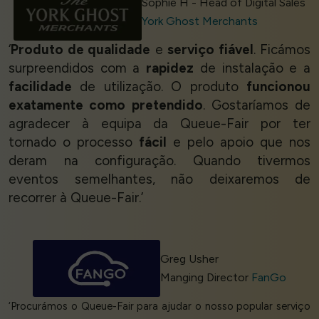
Sophie H - Head of Digital Sales
York Ghost Merchants
‘
Produto de qualidade
e
serviço fiável
. Ficámos
surpreendidos com a
rapidez
de instalação e a
facilidade
de utilização. O produto
funcionou
exatamente como pretendido
. Gostaríamos de
agradecer à equipa da Queue-Fair por ter
tornado o processo
fácil
e pelo apoio que nos
deram na configuração. Quando tivermos
eventos semelhantes, não deixaremos de
recorrer à Queue-Fair.’
Greg Usher
Manging Director
FanGo
‘Procurámos o Queue-Fair para ajudar o nosso popular serviço