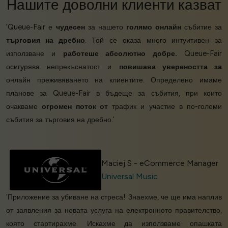
Нашите
доволни клиенти
казват
‘Queue-Fair е
чудесен
за нашето
голямо онлайн
събитие за
търговия на дребно
. Той се оказа много интуитивен за
използване и
работеше абсолютно добре.
Queue-Fair
осигурява непрекъснатост и
повишава увереността за
онлайн преживяването на клиентите. Определено имаме
планове за Queue-Fair в бъдеще за събития, при които
очакваме
огромен поток от
трафик и участие в по-големи
събития за търговия на дребно.’
Maciej S - eCommerce Manager
Universal Music
‘Приложение за убиване на стреса! Знаехме, че ще има наплив
от заявления за новата услуга на електронното правителство,
която стартирахме. Искахме да използваме опашката