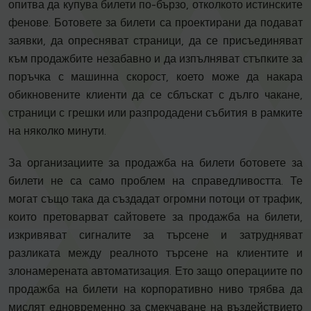
опитва да купува билети по-бързо, отколкото истинските
фенове. Ботовете за билети са проектирани да подават
заявки, да опресняват страници, да се присъединяват
към продажбите незабавно и да изпълняват стъпките за
поръчка с машинна скорост, което може да накара
обикновените клиенти да се сблъскат с дълго чакане,
страници с грешки или разпродадени събития в рамките
на няколко минути.
За организациите за продажба на билети ботовете за
билети не са само проблем на справедливостта. Те
могат също така да създадат огромни потоци от трафик,
които претоварват сайтовете за продажба на билети,
изкривяват сигналите за търсене и затрудняват
разликата между реалното търсене на клиентите и
злонамерената автоматизация. Ето защо операциите по
продажба на билети на корпоративно ниво трябва да
мислят едновременно за смекчаване на въздействието