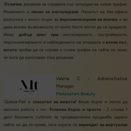
‘
Отлично
решение за справяне със ситуации на голям трафик.
Решението е
лесно за инсталиране
. Панелът на бек-офиса
разполага с много опции за
персонализиране на всичко
и ви
дава всички възможности, от които бихте могли да се нуждаете.
Имах
добър опит при
инсталирането, настройването,
персонализирането и наблюдението на опашката и
всеки път,
когато
трябва да се справя с голям трафик на сайта си, знам,
че мога да използвам това решение.’
Valeria C - Administrative
Manager
Melissatani Beauty
‘Queue-Fair е
спасител на живота!
Беше бързо и лесно да
започна работа с тях.
Толкова бързо и просто
- 2 стъпки 1
ден! Масовите събития за предварителна продажба караха
сайта ни да се срива, сега хората се
нареждат на виртуална