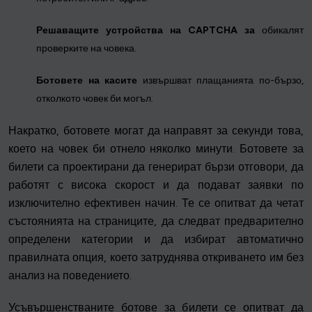
Решаващите устройства на CAPTCHA за
обикалят
проверките на човека.
Ботовете на касите
извършват плащанията по-бързо,
отколкото човек би могъл.
Накратко, ботовете могат да направят за секунди това,
което на човек би отнело няколко минути. Ботовете за
билети са проектирани да генерират бързи отговори, да
работят с висока скорост и да подават заявки по
изключително ефективен начин. Те се опитват да четат
състоянията на страниците, да следват предварително
определени категории и да избират автоматично
правилната опция, което затруднява откриването им без
анализ на поведението.
Усъвършенстваните ботове за билети се опитват да