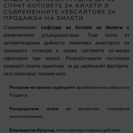
СПРАТ БОТОВЕТЕ ЗА БИЛЕТИ В
СЪВРЕМЕННИТЕ УЕБСАЙТОВЕ ЗА
ПРОДАЖБА НА БИЛЕТИ
Съвременният
софтуер за ботове за билети
е
изключително усъвършенстван. Този поток от
автоматизирани дейности намалява качеството на
човешките отговори и прави системите по-малко
ефективни при натиск. Разработчиците постоянно
развиват своите скриптове, за да заобикалят филтрите,
като използват техники като:
Ротиране на прокси сървърите за
избягване на забрани на
IP адреси.
Разпределени атаки от
множество географски
местоположения.
Емулация на браузър
, която имитира човешки действия.