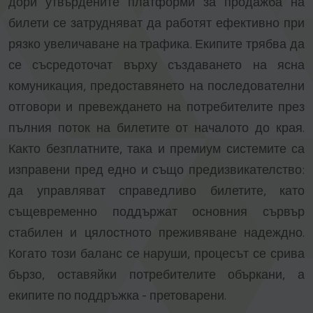
дори утвърдените платформи за продажба на
билети се затрудняват да работят ефективно при
рязко увеличаване на трафика. Екипите трябва да
се съсредоточат върху създаването на ясна
комуникация, предоставянето на последователни
отговори и превеждането на потребителите през
пълния поток на билетите от началото до края.
Както безплатните, така и премиум системите са
изправени пред едно и също предизвикателство:
да управляват справедливо билетите, като
същевременно поддържат основния сървър
стабилен и цялостното преживяване надеждно.
Когато този баланс се наруши, процесът се срива
бързо, оставяйки потребителите объркани, а
екипите по поддръжка - претоварени.