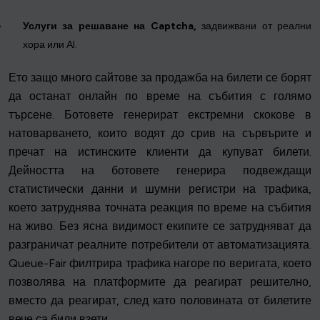
Услуги за решаване на Captcha,
задвижвани от реални
хора или AI.
Ето защо много сайтове за продажба на билети се борят
да останат онлайн по време на събития с голямо
търсене. Ботовете генерират екстремни скокове в
натоварването, които водят до срив на сървърите и
пречат на истинските клиенти да купуват билети.
Дейността на ботовете генерира подвеждащи
статистически данни и шумни регистри на трафика,
което затруднява точната реакция по време на събития
на живо. Без ясна видимост екипите се затрудняват да
разграничат реалните потребители от автоматизацията.
Queue-Fair филтрира трафика нагоре по веригата, което
позволява на платформите да реагират решително,
вместо да реагират, след като половината от билетите
вече са били взети.