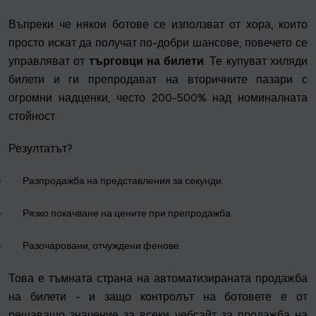
Въпреки че някои ботове се използват от хора, които
просто искат да получат по-добри шансове, повечето се
управляват от
търговци на билети
. Те купуват хиляди
билети и ги препродават на вторичните пазари с
огромни надценки, често 200-500% над номиналната
стойност.
Резултатът?
Разпродажба на представления за секунди.
Рязко покачване на цените при препродажба.
Разочаровани, отчуждени фенове.
Това е тъмната страна на автоматизираната продажба
на билети - и защо контролът на ботовете е от
решаващо значение за всеки уебсайт за продажба на