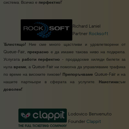
система. Всичко е
перфектно!
’
Richard Laniel
Partner
Rocksoft
‘
Блестящо!
Ние сме много щастливи и удовлетворени от
Queue-Fair,
прекрасно
е да имаме такова ниво на подкрепа.
Услугата
работи перфектно
- продадохме хиляди билети за
нула
време
, а Queue-Fair ни помогна да управляваме трафика
по време на високите пикове!
Препоръчваме
Queue-Fair и на
нашите партньори в сферата на услугите.
Наистина
съм
доволен!
’
Lodovico Benvenuto
Founder
Clappit