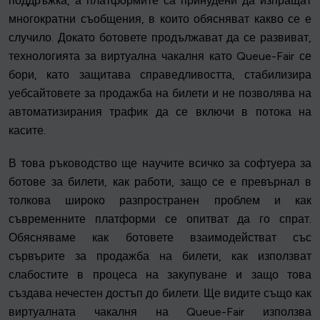
поддръжка, а платформите са принудени да изпращат
многократни съобщения, в които обясняват какво се е
случило. Докато ботовете продължават да се развиват,
технологията за виртуална чакалня като Queue-Fair се
бори, като защитава справедливостта, стабилизира
уебсайтовете за продажба на билети и не позволява на
автоматизирания трафик да се включи в потока на
касите.
В това ръководство ще научите всичко за софтуера за
ботове за билети, как работи, защо се е превърнал в
толкова широко разпространен проблем и как
съвременните платформи се опитват да го спрат.
Обясняваме как ботовете взаимодействат със
сървърите за продажба на билети, как използват
слабостите в процеса на закупуване и защо това
създава нечестен достъп до билети. Ще видите също как
виртуалната чакалня на Queue-Fair използва