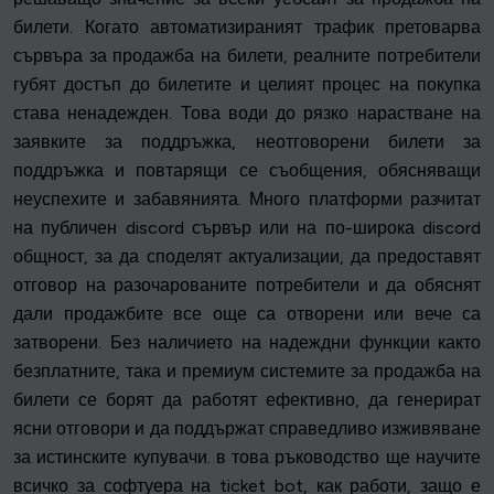
билети. Когато автоматизираният трафик претоварва
сървъра за продажба на билети, реалните потребители
губят достъп до билетите и целият процес на покупка
става ненадежден. Това води до рязко нарастване на
заявките за поддръжка, неотговорени билети за
поддръжка и повтарящи се съобщения, обясняващи
неуспехите и забавянията. Много платформи разчитат
на публичен discord сървър или на по-широка discord
общност, за да споделят актуализации, да предоставят
отговор на разочарованите потребители и да обяснят
дали продажбите все още са отворени или вече са
затворени. Без наличието на надеждни функции както
безплатните, така и премиум системите за продажба на
билети се борят да работят ефективно, да генерират
ясни отговори и да поддържат справедливо изживяване
за истинските купувачи. в това ръководство ще научите
всичко за софтуера на ticket bot, как работи, защо е