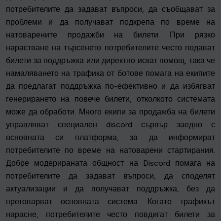
потребителите да задават въпроси, да съобщават за
проблеми и да получават подкрепа по време на
натоварените продажби на билети. При рязко
нарастване на търсенето потребителите често подават
билети за поддръжка или директно искат помощ, така че
намаляването на трафика от ботове помага на екипите
да предлагат поддръжка по-ефективно и да избягват
генерирането на повече билети, отколкото системата
може да обработи. Много екипи за продажба на билети
управляват специален discord сървър заедно с
основната си платформа, за да информират
потребителите по време на натоварени стартирания.
Добре модерираната общност на Discord помага на
потребителите да задават въпроси, да споделят
актуализации и да получават поддръжка, без да
претоварват основната система. Когато трафикът
нарасне, потребителите често повдигат билети за