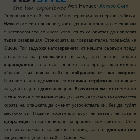
Web Manager
Abysse Corp
‘Управляваме сайт за онлайн резервации за спортни събития.
Нуждаехме се от решение, което да ни помогне да се справим
с натоварването от много хора, които се опитват да направят
първа резервация. Страницата за предварителна продажба на
Queue-Fair задържа натоварването от нашите сървъри преди
отварянето на резервациите и след това поставя хората
справедливо
на онлайн опашка, като връща посетителите
обратно към нашия сайт с
избраната от нас скорост
.
Решението и поддръжката са
отлични, перфектни за
нашите
нужди и също на
достъпна
цена.
Възхитени сме от
системата
и тя е пълна с
полезни
функции, като например възможността
хората на опашката да сменят устройствата си, без да
губят
мястото си
. Нашите посетители дори ни казват, че това е
добра идея
за контролиране на трафика към сайта ни. След
като започнахме с конкретно събитие, сега с
удоволствие
защитаваме целия си сайт с Queue-Fair.’