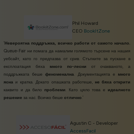
Phil Howard
CEO
BookItZone
‘
Невероятна поддръжка, всичко работи от самото начало.
Queue-Fair ни помага да намалим голямото търсене на нашия
уебсайт, като го предпазва от срив. Стъпките за пускане в
експлоатация бяха
много по-лесни
от очакваното, а
поддръжката беше
феноменална
. Документацията е
много
ясна
и кратка. Докато опашката работеше,
не бяха открити
каквито и да било
проблеми
. Като цяло това е
идеалното
решение
за нас. Всичко беше
отлично
.’
Agustin C - Developer
AccessFacil