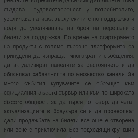
реалните потребители да си осигурят билети. Това
създава неудовлетвореност у потребителите,
увеличава натиска върху екипите по поддръжка и
води до увеличаване на броя на нерешените
билети за поддръжка. По време на стартирането
на продукти с голямо търсене платформите са
принудени да изпращат многократни съобщения,
да актуализират панелите за състоянието и да
обясняват забавянията по множество канали. За
много събития купувачите се обръщат към
официалния discord сървър или към по-широката
discord общност, за да търсят отговор, да четат
актуализациите в браузъра си и да проверяват
дали продажбата на билети все още е отворена
или вече е приключила. Без подходящи функции