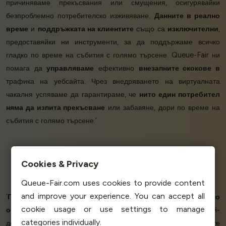
причиняваме прекъсвания или смущения, осигурявайки
безпроблемно потребителско изживяване.
Данните в реално
време
и
поддръжката на клиентите
също са
изключителни
,
предоставяйки ни инструменти, за да поддържаме всичко
гладко по време на събития с голямо търсене. Queue-Fair ни
помага да
управляваме
ефективно
внезапните скокове в
трафика на уебсайта. Чрез внедряването на виртуалната
чакалня успяваме да гарантираме, че
нито един потребител
няма да изпита прекъсване
или забавяне, дори по време на
събития с голямо търсене.’
Cookies & Privacy
Elton M - CEO & Founder
Essencia
Queue-Fair.com uses cookies to provide content
and improve your experience. You can accept all
‘
Перфектно решение за
нашия магазин.
Перфектно
cookie usage or use settings to manage
обслужване
, отговориха на пощата ми дори през нощта! Най-
categories individually.
доброто обслужване, което съм срещал през последните