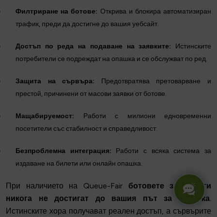
Филтриране на ботове:
Открива и блокира автоматизиран
трафик, преди да достигне до вашия уебсайт.
Достъп по реда на подаване на заявките:
Истинските
потребители се подреждат на опашка и се обслужват по ред.
Защита на сървъра:
Предотвратява претоварване и
престой, причинени от масови заявки от ботове.
Мащабируемост:
Работи с милиони едновременни
посетители със стабилност и справедливост.
Безпроблемна интеграция:
Работи с всяка система за
издаване на билети или онлайн опашка.
При наличието на Queue-Fair
ботовете за билети
никога не достигат до вашия път за покупка
.
Истинските хора получават реален достъп, а сървърите