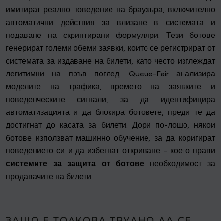
имитират реално поведение на браузъра, включително
автоматични действия за влизане в системата и
подаване на скриптирани формуляри. Тези ботове
генерират големи обеми заявки, които се регистрират от
системата за издаване на билети, като често изглеждат
легитимни на пръв поглед. Queue-Fair анализира
моделите на трафика, времето на заявките и
поведенческите сигнали, за да идентифицира
автоматизацията и да блокира ботовете, преди те да
достигнат до касата за билети. Дори по-лошо, някои
ботове използват машинно обучение, за да коригират
поведението си и да избегнат откриване - което прави
системите за защита от ботове
необходимост за
продавачите на билети.
ЗАЩО Е ТОЛКОВА ТРУДНО ДА СЕ