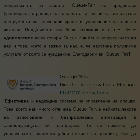
непрекъснато за защита. Queue-Fair ни предостави
брандирана страница на опашката и лесни за използване
инструменти за персонализиране и управление на нашата
чакалня. Поддръжката им беше
отлична
и с нея беше
удоволствие
да се говори. Queue-Fair беше непрекъснато
до
нас
и това, което е важно за нас, е, че наистина получихме
услугата, от която се нуждаехме. Благодарим ви, Queue-Fair!’
George Milis
Director & Innovations Manager
EUROCY Innovations
‘
Ефективна
и
надеждна
система за управление на опашки.
Това, което най-много отличава Queue-Fair, е нейната
лекота
на използване
и
безпроблемна интеграция
в
съществуващата ни платформа. Тя ни помогна да
управляваме широкомащабни скокове на трафика, без да