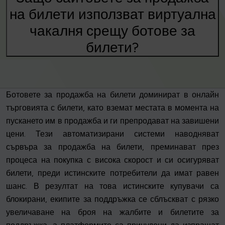
на билети използват виртуална
чакалня срещу ботове за
билети?
Ботовете за продажба на билети доминират в онлайн
търговията с билети, като вземат местата в момента на
пускането им в продажба и ги препродават на завишени
цени. Тези автоматизирани системи наводняват
сървъра за продажба на билети, преминават през
процеса на покупка с висока скорост и си осигуряват
билети, преди истинските потребители да имат равен
шанс. В резултат на това истинските купувачи са
блокирани, екипите за поддръжка се сблъскват с рязко
увеличаване на броя на жалбите и билетите за