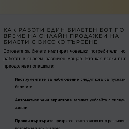
КАК РАБОТИ ЕДИН БИЛЕТЕН БОТ ПО
ВРЕМЕ НА ОНЛАЙН ПРОДАЖБИ НА
БИЛЕТИ С ВИСОКО ТЪРСЕНЕ
Ботовете за билети имитират човешки потребители, но
работят в съвсем различен мащаб. Ето как всеки път
преодоляват опашката:
Инструментите за наблюдение
следят кога са пуснати
билетите.
Автоматизирани скриптове
заливат уебсайта с хиляди
заявки.
Прокси сървърите
прикриват всяка заявка като различен
потребител или IP адрес.