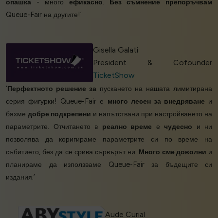
опашка
- много
ефикасно
.
Без съмнение
препоръчвам
Queue-Fair на другите!’
Gisella Galati
President & Cofounder
TicketShow
‘
Перфектното решение за
пускането на нашата лимитирана
серия фигурки! Queue-Fair е
много лесен за внедряване
и
бяхме
добре подкрепени
и напътствани при настройването на
параметрите. Отчитането в
реално време
е
чудесно
и ни
позволява да коригираме параметрите си по време на
събитието, без да се срива сървърът ни.
Много сме доволни
и
планираме да използваме Queue-Fair за бъдещите си
издания.’
Aude Curial