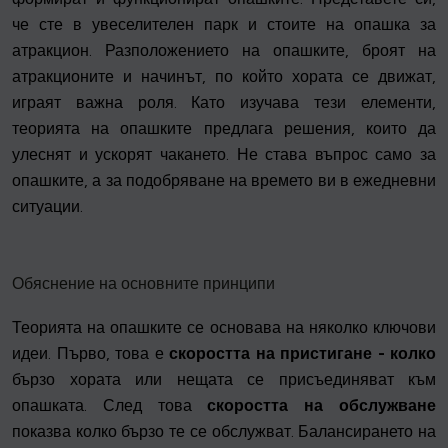
че сте в увеселителен парк и стоите на опашка за
атракцион. Разположението на опашките, броят на
атракционите и начинът, по който хората се движат,
играят важна роля. Като изучава тези елементи,
теорията на опашките предлага решения, които да
улеснят и ускорят чакането. Не става въпрос само за
опашките, а за подобряване на времето ви в ежедневни
ситуации.
Обяснение на основните принципи
Теорията на опашките се основава на няколко ключови
идеи. Първо, това е
скоростта на пристигане - колко
бързо хората или нещата се присъединяват към
опашката. След това
скоростта на обслужване
показва колко бързо те се обслужват. Балансирането на