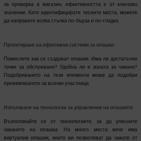
за проверка в магазин, ефективността е от ключово
значение. Като идентифицирате тесните места, можете
да направите всяка стъпка по-бърза и по-гладка.
Проектиране на ефективни системи за опашки
Помислете как се създават опашки. Има ли достатъчно
точки за обслужване? Удобна ли е зоната за чакане?
Подобряването на тези елементи може да подобри
преживяването за всички участници.
Използване на технологии за управление на опашките
Възползвайте се от технологиите, за да улесните
чакането на опашка. На много места вече има
виртуални опашки, които ви позволяват да чакате от