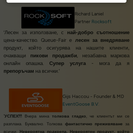
Richard Laniel
Partner
Rocksoft
‘Лесен за използване, с
най-добро съотношение
цена-качество. Queue-Fair е
лесен за внедряване
продукт, който осигурява на нашите клиенти,
очакващи
пикови продажби
, незабавна маркова
онлайн опашка.
Супер услуга
- мога да я
препоръчам
на всички.’
Gijs Haccou - Founder & MD
EventGoose B.V.
‘
УСПЕХ!!!
Вчера мина
толкова гладко
, че клиентът ми се
разплака. Буквално. Толкова
фантастично преживяване
за
всички.
Невероятна подкрепа. Невероятен продукт, който