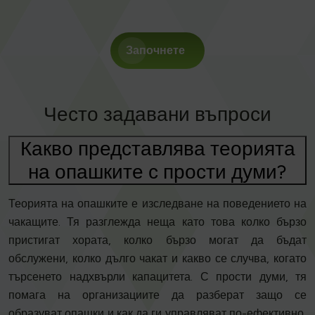
Започнете
Често задавани въпроси
Какво представлява теорията
на опашките с прости думи?
Теорията на опашките е изследване на поведението на
чакащите. Тя разглежда неща като това колко бързо
пристигат хората, колко бързо могат да бъдат
обслужени, колко дълго чакат и какво се случва, когато
търсенето надхвърли капацитета. С прости думи, тя
помага на организациите да разберат защо се
образуват опашки и как да ги управляват по-ефективно,