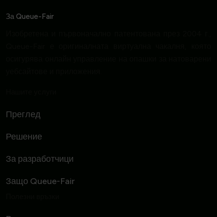
За Queue-Fair
Изобретена и първоначално патентована през 2004 г.,
Queue-Fair е оригиналната виртуална чакалня, която
осигурява онлайн управление на опашки за натоварени
уебсайтове и приложения.
Нашите услуги
Преглед
Решение
За разработчици
Защо Queue-Fair
Полезни връзки