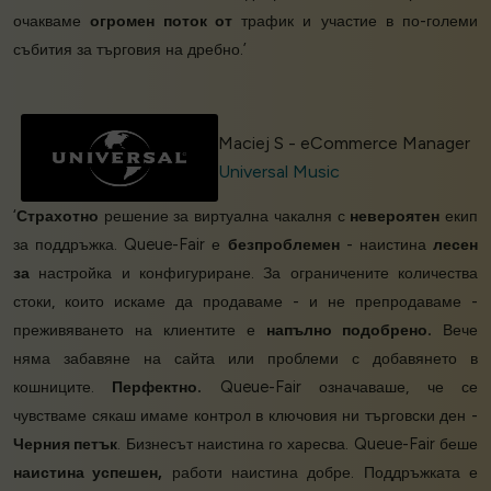
очакваме
огромен поток от
трафик и участие в по-големи
събития за търговия на дребно.’
Maciej S - eCommerce Manager
Universal Music
‘
Страхотно
решение за виртуална чакалня с
невероятен
екип
за поддръжка. Queue-Fair е
безпроблемен
- наистина
лесен
за
настройка и конфигуриране. За ограничените количества
стоки, които искаме да продаваме - и не препродаваме -
преживяването на клиентите е
напълно подобрено.
Вече
няма забавяне на сайта или проблеми с добавянето в
кошниците.
Перфектно.
Queue-Fair означаваше, че се
чувстваме сякаш имаме контрол в ключовия ни търговски ден -
Черния петък
. Бизнесът наистина го харесва. Queue-Fair беше
наистина успешен,
работи наистина добре. Поддръжката е