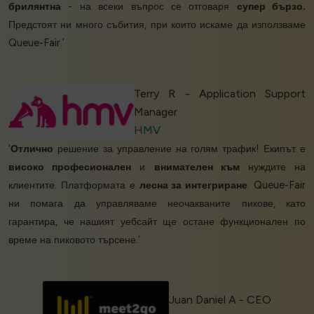
брилянтна
- на всеки въпрос се отговаря
супер бързо.
Предстоят ни много събития, при които искаме да използваме
Queue-Fair.’
Terry R - Application Support
Manager
HMV
‘
Отлично
решение за управление на голям трафик! Екипът е
високо професионален
и
внимателен към
нуждите на
клиентите. Платформата е
лесна за интегриране
. Queue-Fair
ни помага да управляваме неочакваните пикове, като
гарантира, че нашият уебсайт ще остане функционален по
време на пиковото търсене.’
Juan Daniel A - CEO