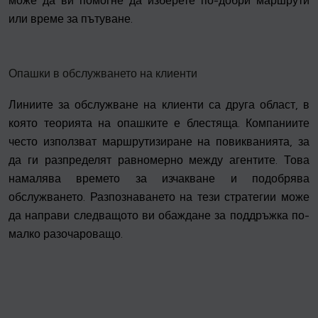
може да ви помогне да изберете по-добри маршрути
или време за пътуване.
Опашки в обслужването на клиенти
Линиите за обслужване на клиенти са друга област, в
която теорията на опашките е блестяща. Компаниите
често използват маршрутизиране на повикванията, за
да ги разпределят равномерно между агентите. Това
намалява времето за изчакване и подобрява
обслужването. Разпознаването на тези стратегии може
да направи следващото ви обаждане за поддръжка по-
малко разочароващо.