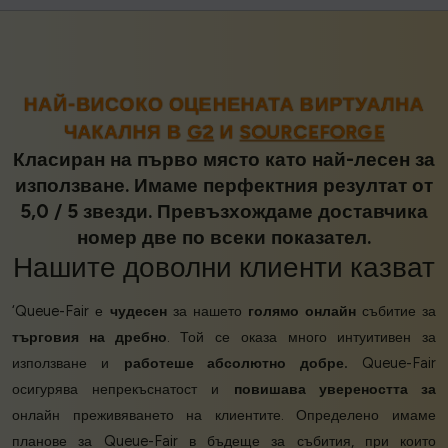
НАЙ-ВИСОКО ОЦЕНЕНАТА ВИРТУАЛНА
ЧАКАЛНЯ В
G2
И
SOURCEFORGE
Класиран на първо място като най-лесен за
използване. Имаме перфектния резултат от
5,0 / 5 звезди. Превъзхождаме доставчика
номер две по всеки показател.
Нашите
доволни клиенти
казват
‘Queue-Fair е
чудесен
за нашето
голямо онлайн
събитие за
търговия на дребно
. Той се оказа много интуитивен за
използване и
работеше абсолютно добре.
Queue-Fair
осигурява непрекъснатост и
повишава увереността за
онлайн преживяването на клиентите. Определено имаме
планове за Queue-Fair в бъдеще за събития, при които