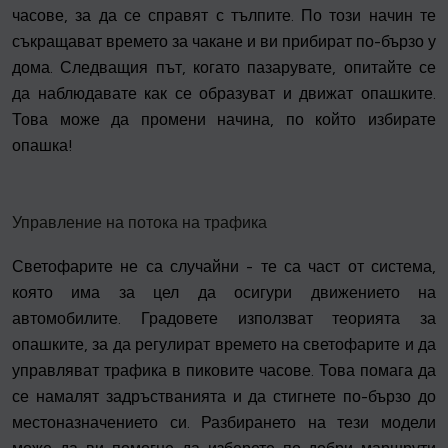
часове, за да се справят с тълпите. По този начин те
съкращават времето за чакане и ви прибират по-бързо у
дома. Следващия път, когато пазарувате, опитайте се
да наблюдавате как се образуват и движат опашките.
Това може да промени начина, по който избирате
опашка!
Управление на потока на трафика
Светофарите не са случайни - те са част от система,
която има за цел да осигури движението на
автомобилите. Градовете използват теорията за
опашките, за да регулират времето на светофарите и да
управляват трафика в пиковите часове. Това помага да
се намалят задръстванията и да стигнете по-бързо до
местоназначението си. Разбирането на тези модели