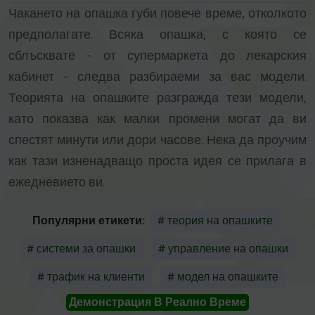
Чакането на опашка губи повече време, отколкото
предполагате. Всяка опашка, с която се
сблъсквате - от супермаркета до лекарския
кабинет - следва разбираеми за вас модели.
Теорията на опашките разгражда тези модели,
като показва как малки промени могат да ви
спестят минути или дори часове. Нека да проучим
как тази изненадващо проста идея се прилага в
ежедневието ви.
Популярни етикети:
# теория на опашките
# системи за опашки
# управление на опашки
# трафик на клиенти
# модел на опашките
Демонстрация В Реално Време