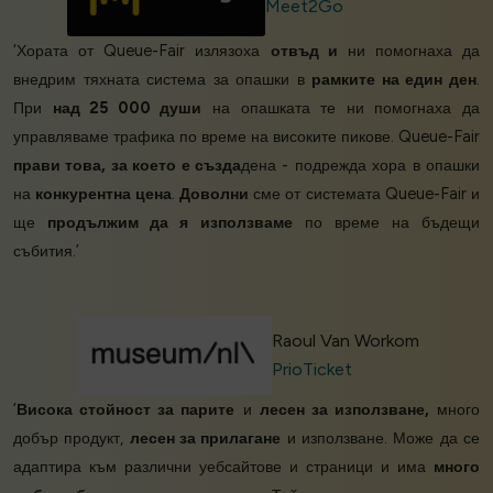
Meet2Go
‘Хората от Queue-Fair излязоха
отвъд и
ни помогнаха да
внедрим тяхната система за опашки в
рамките на един ден
.
При
над 25 000 души
на опашката те ни помогнаха да
управляваме трафика по време на високите пикове. Queue-Fair
прави това, за което е създа
дена - подрежда хора в опашки
на
конкурентна цена
.
Доволни
сме от системата Queue-Fair и
ще
продължим да я използваме
по време на бъдещи
събития.’
Raoul Van Workom
PrioTicket
‘
Висока стойност за парите
и
лесен за използване,
много
добър продукт,
лесен за прилагане
и използване. Може да се
адаптира към различни уебсайтове и страници и има
много