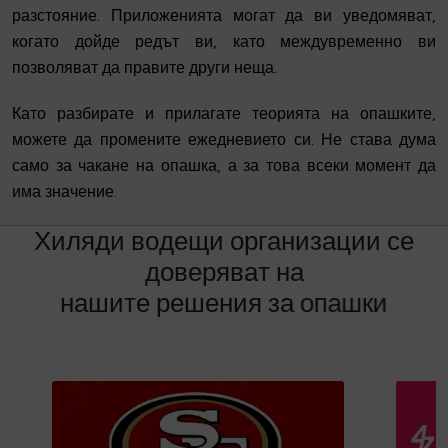
разстояние. Приложенията могат да ви уведомяват,
когато дойде редът ви, като междувременно ви
позволяват да правите други неща.
Като разбирате и прилагате теорията на опашките,
можете да промените ежедневието си. Не става дума
само за чакане на опашка, а за това всеки момент да
има значение.
Х
и
л
я
д
и
в
о
д
е
щ
и
о
р
г
а
н
и
з
а
ц
и
и
с
е
д
о
в
е
р
я
в
а
т
н
а
н
а
ш
и
т
е
р
е
ш
е
н
и
я
з
а
о
п
а
ш
к
и