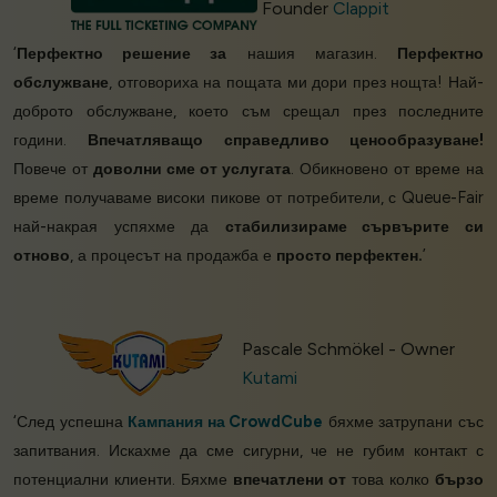
Founder
Clappit
‘
Перфектно решение за
нашия магазин.
Перфектно
обслужване
, отговориха на пощата ми дори през нощта! Най-
доброто обслужване, което съм срещал през последните
години.
Впечатляващо справедливо ценообразуване!
Повече от
доволни сме от услугата
. Обикновено от време на
време получаваме високи пикове от потребители, с Queue-Fair
най-накрая успяхме да
стабилизираме сървърите си
отново
, а процесът на продажба е
просто перфектен.
’
Pascale Schmökel - Owner
Kutami
‘След успешна
Кампания на CrowdCube
бяхме затрупани със
запитвания. Искахме да сме сигурни, че не губим контакт с
потенциални клиенти. Бяхме
впечатлени от
това колко
бързо