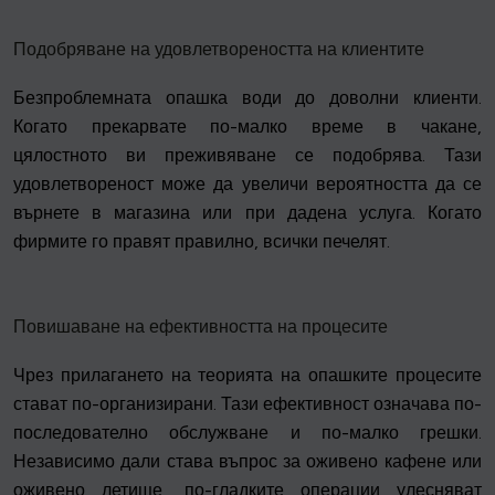
Подобряване на удовлетвореността на клиентите
Безпроблемната опашка води до доволни клиенти.
Когато прекарвате по-малко време в чакане,
цялостното ви преживяване се подобрява. Тази
удовлетвореност може да увеличи вероятността да се
върнете в магазина или при дадена услуга. Когато
фирмите го правят правилно, всички печелят.
Повишаване на ефективността на процесите
Чрез прилагането на теорията на опашките процесите
стават по-организирани. Тази ефективност означава по-
последователно обслужване и по-малко грешки.
Независимо дали става въпрос за оживено кафене или
оживено летище, по-гладките операции улесняват