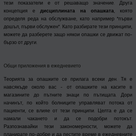
тези показатели е от решаващо значение. Друга
концепция е
дисциплината на опашката
, която
определя реда на обслужване, като например "първи
дошъл, първи обслужен". Като разбирате тези принципи,
можете да разберете защо някои опашки се движат по-
бързо от други.
Общи приложения в ежедневието
Теорията за опашките се прилага всеки ден. Тя е
навсякъде около вас - от опашките на касите в
магазините до пътните знаци по пътищата. Дори
начинът, по който болниците управляват потока от
пациенти, се влияе от тези принципи. Целта е да се
намали чакането и да се подобри потокът.
Разпознавайки тези закономерности, можете да
планирате по-добре и да пестите време в ежедневните