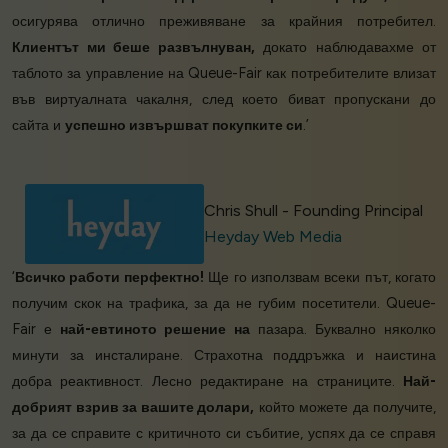
осигурява отлично преживяване за крайния потребител.
Клиентът ми беше развълнуван,
докато наблюдавахме от
таблото за управление на Queue-Fair как потребителите влизат
във виртуалната чакалня, след което биват пропускани до
сайта и
успешно извършват покупките си
.’
Chris Shull - Founding Principal
Heyday Web Media
‘
Всичко работи перфектно!
Ще го използвам всеки път, когато
получим скок на трафика, за да не губим посетители. Queue-
Fair е
най-евтиното решение на
пазара. Буквално няколко
минути за инсталиране. Страхотна поддръжка и наистина
добра реактивност. Лесно редактиране на страниците.
Най-
добрият взрив за вашите долари,
който можете да получите,
за да се справите с критичното си събитие, успях да се справя