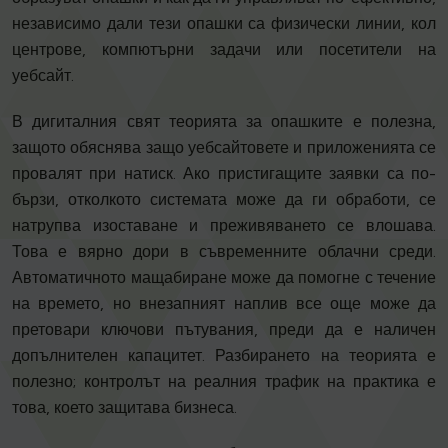
независимо дали тези опашки са физически линии, кол
центрове, компютърни задачи или посетители на
уебсайт.
В дигиталния свят теорията за опашките е полезна,
защото обяснява защо уебсайтовете и приложенията се
провалят при натиск. Ако пристигащите заявки са по-
бързи, отколкото системата може да ги обработи, се
натрупва изоставане и преживяването се влошава.
Това е вярно дори в съвременните облачни среди.
Автоматичното мащабиране може да помогне с течение
на времето, но внезапният наплив все още може да
претовари ключови пътувания, преди да е наличен
допълнителен капацитет. Разбирането на теорията е
полезно; контролът на реалния трафик на практика е
това, което защитава бизнеса.