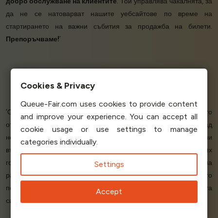
добро обслужване на клиентите
. Той управлява чакалнята, за
да не се натоварват нашите уебсайтове по време на
стартирането на важни събития за продажба на билети.
Препоръчваме!
’
Rachel R - Press & Marketing
Cookies & Privacy
DIY Ticket
Queue-Fair.com uses cookies to provide content
‘Освен самата система, която
работи много добре
, това, което
and improve your experience. You can accept all
отличава Queue-Fair от останалите, са
хората, които
стоят зад
cookie usage or use settings to manage
нея. Те бяха на разположение, за да отговорят на всичките ми
categories individually.
въпроси, да
ми помогнат
с внедряването и дори когато бях
готов да вляза в производство, те все още бяха на
Settings
разположение! Мога да
бъда спокоен
, знаейки, че пиковото
потребление вече няма да създава проблеми на моята
Accept
система. Всичко е
перфектно!
’