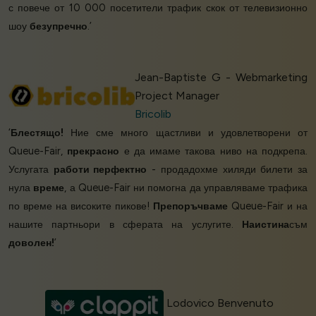
с повече от 10 000 посетители трафик скок от телевизионно
шоу
безупречно
.’
Jean-Baptiste G - Webmarketing
Project Manager
Bricolib
‘
Блестящо!
Ние сме много щастливи и удовлетворени от
Queue-Fair,
прекрасно
е да имаме такова ниво на подкрепа.
Услугата
работи перфектно
- продадохме хиляди билети за
нула
време
, а Queue-Fair ни помогна да управляваме трафика
по време на високите пикове!
Препоръчваме
Queue-Fair и на
нашите партньори в сферата на услугите.
Наистина
съм
доволен!
’
Lodovico Benvenuto