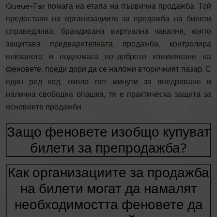
Queue-Fair помага на етапа на първична продажба. Той
предоставя на организациите за продажба на билети
справедлива, брандирана виртуална чакалня, която
защитава предварителната продажба, контролира
влизането и подпомага по-доброто изживяване на
феновете, преди дори да се наложи вторичният пазар. С
един ред код, около пет минути за внедряване и
налична свободна опашка, тя е практическа защита за
основните продажби.
Защо феновете изобщо купуват
билети за препродажба?
Как организациите за продажба
на билети могат да намалят
необходимостта феновете да