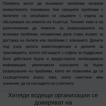
Понякога могат да възникнат проблеми въпреки
внимателното планиране. Ако срещнете проблеми с
билетите си, незабавно се свържете с отдела за
обслужване на клиенти на StubHub. Техният екип е на
разположение да помогне за разрешаването на
всякакви проблеми, независимо дали става въпрос за
доставка на билети или проблеми с влизането. Дръжте
под ръка цялата кореспонденция и данните за
транзакцията, когато обсъждате с отдела за поддръжка.
Като действате бързо и предоставяте необходимата
информация, увеличавате шансовете за бързо
разрешаване на проблема, което ви позволява да се
съсредоточите върху това, което наистина има
значение: да се насладите на събитието.
Х
и
л
я
д
и
в
о
д
е
щ
и
о
р
г
а
н
и
з
а
ц
и
и
с
е
д
о
в
е
р
я
в
а
т
н
а