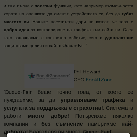
и тя е пълна с
полезни
функции, като например възможността
хората на опашката да сменят устройствата си, без да
губят
мястото си
. Нашите посетители дори ни казват, че това е
добра идея
за контролиране на трафика към сайта ни. След
като започнахме с конкретно събитие, сега с
удоволствие
защитаваме целия си сайт с Queue-Fair.’
Phil Howard
CEO
BookItZone
‘Queue-Fair беше точно това, от което се
нуждаехме, за да
управляваме трафика
и
услугата за поддръжка е страхотна!.
Системата
работи
много добре!
Потърсихме няколко
компании и
без съмнение
намерихме
най-
добрата!
Благодаря ви много, Queue-Fair!’