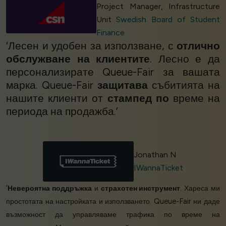
Project Manager, Infrastructure
Unit
Swedish Board of Student
Finance
‘Лесен и удобен за използване, с
отлично
обслужване на клиентите
. Лесно е да
персонализирате Queue-Fair за вашата
марка. Queue-Fair
защитава
събитията на
нашите клиенти от
стампед по
време на
периода на продажба.’
Jonathan N
IWannaTicket
‘
Невероятна поддръжка
и
страхотен инструмент
. Хареса ми
простотата на настройката и използването. Queue-Fair ни даде
възможност да управляваме трафика по време на