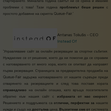
стартирането. Миналата година сайтът ни се срина и имахме
проблеми с това! Тази година
проблемът беше решен
с
простото добавяне на скрипта Queue-Fair.’
Antanas Toliušis - CEO
Instead Of
‘Управляваме сайт за онлайн резервации за спортни събития.
Нуждаехме се от решение, което да ни помогне да се справим
с натоварването от много хора, които се опитват да направят
първа резервация. Страницата за предварителна продажба на
Queue-Fair задържа натоварването от нашите сървъри преди
отварянето на резервациите и след това поставя хората
справедливо
на онлайн опашка, като връща посетителите
обратно към нашия сайт с
избраната от нас скорост
.
Решението и поддръжката са
отлични, перфектни за
нашите
нужди и също на
достъпна
цена.
Възхитени сме от
системата