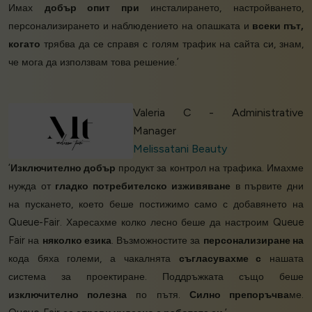
Имах
добър опит при
инсталирането, настройването,
персонализирането и наблюдението на опашката и
всеки път,
когато
трябва да се справя с голям трафик на сайта си, знам,
че мога да използвам това решение.’
Valeria C - Administrative
Manager
Melissatani Beauty
‘
Изключително добър
продукт за контрол на трафика. Имахме
нужда от
гладко потребителско изживяване
в първите дни
на пускането, което беше постижимо само с добавянето на
Queue-Fair. Харесахме колко лесно беше да настроим Queue
Fair на
няколко езика
. Възможностите за
персонализиране на
кода бяха големи, а чакалнята
съгласувахме с
нашата
система за проектиране. Поддръжката също беше
изключително полезна
по пътя.
Силно препоръчва
ме.