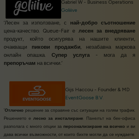
Gabriel W - Business Operations
Goliiive
‘Лесен за използване, с
най-добро съотношение
цена-качество. Queue-Fair е
лесен за внедряване
продукт, който осигурява на нашите клиенти,
очакващи
пикови продажби
, незабавна маркова
онлайн опашка.
Супер услуга
- мога да я
препоръчам
на всички.’
Gijs Haccou - Founder & MD
EventGoose B.V.
‘
Отлично
решение за справяне със ситуации на голям трафик.
Решението е
лесно за инсталиране
. Панелът на бек-офиса
разполага с много опции за
персонализиране на всичко
и ви
дава всички възможности, от които бихте могли да се нуждаете.