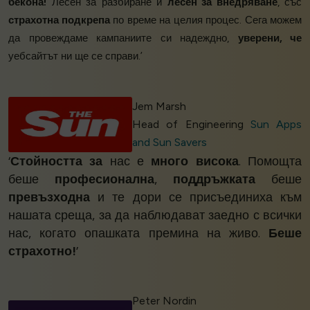
бекона!
Лесен за разбиране и
лесен за внедряване
, със
страхотна подкрепа
по време на целия процес. Сега можем
да провеждаме кампаниите си надеждно,
уверени, че
уебсайтът ни ще се справи.’
Jem Marsh
Head of Engineering
Sun Apps
and Sun Savers
‘
Стойността за
нас е
много висока
. Помощта
беше
професионална
,
поддръжката
беше
превъзходна
и те дори се присъединиха към
нашата среща, за да наблюдават заедно с всички
нас, когато опашката премина на живо.
Беше
страхотно!
’
Peter Nordin