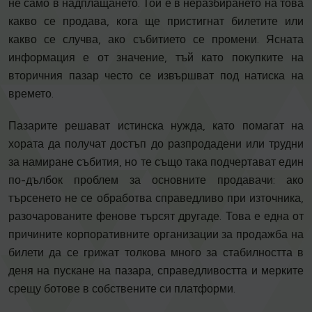
не само в надплащането. Той е в неразбирането на това
какво се продава, кога ще пристигнат билетите или
какво се случва, ако събитието се промени. Ясната
информация е от значение, тъй като покупките на
вторичния пазар често се извършват под натиска на
времето.
Пазарите решават истинска нужда, като помагат на
хората да получат достъп до разпродадени или трудни
за намиране събития, но те също така подчертават един
по-дълбок проблем за основните продавачи: ако
търсенето не се обработва справедливо при източника,
разочарованите фенове търсят другаде. Това е една от
причините корпоративните организации за продажба на
билети да се грижат толкова много за стабилността в
деня на пускане на пазара, справедливостта и мерките
срещу ботове в собствените си платформи.