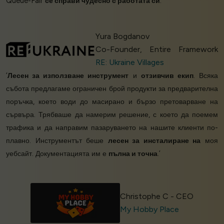
Queue-Fair
се справи чудесно с работата си
.’
Yura Bogdanov
Co-Founder, Entire Framework
RE: Ukraine Villages
‘
Лесен за използване инструмент
и
отзивчив екип
. Всяка
събота предлагаме ограничен брой продукти за предварителна
поръчка, което води до масирано и бързо претоварване на
сървъра. Трябваше да намерим решение, с което да поемем
трафика и да направим пазаруването на нашите клиенти по-
плавно. Инструментът беше
лесен за инсталиране на
моя
уебсайт. Документацията им е
пълна и точна
.’
Christophe C - CEO
My Hobby Place