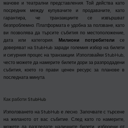
мачове и театрални представления. Той действа като
посредник между купувачите и продавачите, като
гарантира, че транзакциите се извършват
безпроблемно. Платформата е удобна за ползване, като
ви позволява да търсите събития по местоположение,
дата или категория.
Милиони потребители
се
доверяват на StubHub заради големия избор на билети
и сигурния процес на транзакции. Използвайки StubHub,
често можете да намерите билети дори за разпродадени
събития, което го прави ценен ресурс за планове в
последната минута.
Как работи StubHub
Използването на StubHub е лесно. Започвате с търсене
на желаното от вас събитие. След като го намерите,
можете да разгледате наличните билети, изброени от