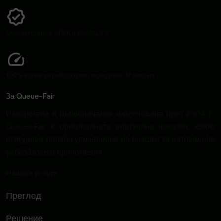
Съответствие с GDPR и WCAG 2.2
100% време за работа през последните 12 месеца
За Queue-Fair
Изобретена и първоначално патентована през 2004 г.,
Queue-Fair е оригиналната виртуална чакалня, която
осигурява онлайн управление на опашки за натоварени
уебсайтове и приложения.
Нашите услуги
Преглед
Решение