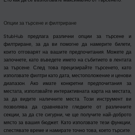
Опции за търсене и филтриране
StubHub предлага различни опции за търсене и
филтриране, за да ви помогне да намерите билети,
които отговарят на вашите предпочитания. Можете да
започнете, като въведете името на събитието в лентата
за търсене. След това прецизирайте търсенето, като
използвате филтри като дата, местоположение и ценови
диапазон. Ако имате конкретни предпочитания за
местата, използвайте интерактивната карта на местата,
за да видите наличните места. Този инструмент ви
позволява да сравнявате гледките от различните
секции, за да сте сигурни, че ще получите най-доброто
място за вашия бюджет. Като използвате тези функции,
спестявате време и намирате точно това, което търсите.