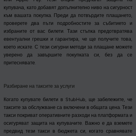
купувача, като добавят допълнително ниво на сигурност
към вашата покупка. Преди да потвърдите плащането,
проверете два пъти подробностите за събитието и
избраните от вас билети. Тази стъпка предотвратява
евентуални грешки и гарантира, че ще получите това,
което искате. С тези сигурни методи за плащане можете
уверено да завършите покупката си, без да се
притеснявате.
Разбиране на таксите за услуги
Когато купувате билети в StubHub, ще забележите, че
таксите за обслужване са включени в общата цена. Тези
такси покриват оперативните разходи на платформата и
осигуряват защита на купувачите. Важно е да вземете
предвид тези такси в бюджета си, когато сравнявате