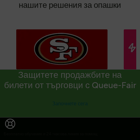
н
а
ш
и
т
е
р
е
ш
е
н
и
я
з
а
о
п
а
ш
к
и
Защитете продажбите на
билети от търговци с Queue-Fair
Започнете сега
Безплатно обучение и 24-часова линия за помощ