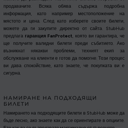
продавачите. Всяка обява съдържа подробна
информация, като например местоположение на
мястото и цена. След като изберете своите билети,
можете да ги закупите директно от сайта. StubHub
предлага
гаранция FanProtect
, която ви гарантира, че
ще получите валидни билети преди събитието. Ако
възникнат някакви проблеми, техният екип за
обслужване на клиенти е готов да помогне. Този процес
ви дава спокойствие, като знаете, че покупката ви е
сигурна.
НАМИРАНЕ НА ПОДХОДЯЩИ
БИЛЕТИ
Намирането на подходящите билети в StubHub може да
бъде лесно, ако знаете как да се ориентирате в опциите.
Ето как да се възползвате максимално от търсенето.