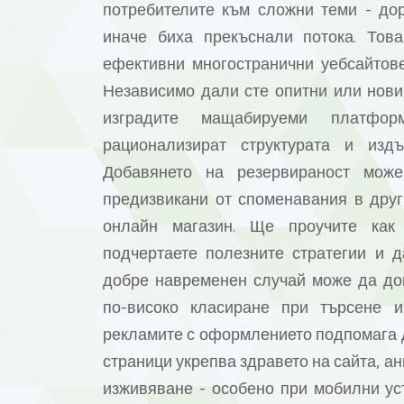
потребителите към сложни теми - дор
иначе биха прекъснали потока. Тов
ефективни многостранични уебсайтове
Независимо дали сте опитни или нови
изградите мащабируеми платформ
рационализират структурата и изд
Добавянето на резервираност мож
предизвикани от споменавания в друг
онлайн магазин. Ще проучите как 
подчертаете полезните стратегии и 
добре навременен случай може да до
по-високо класиране при търсене 
рекламите с оформлението подпомага д
страници укрепва здравето на сайта, а
изживяване - особено при мобилни ус