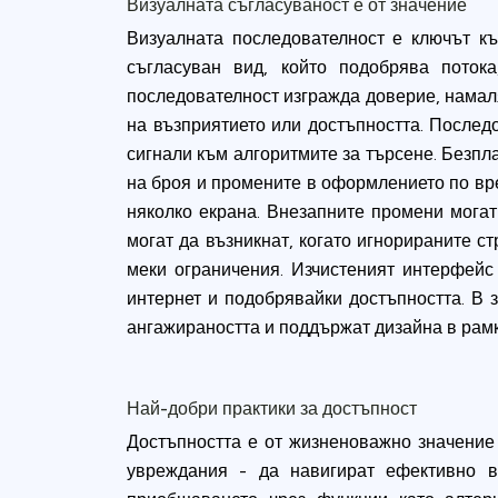
Визуалната съгласуваност е от значение
Визуалната последователност е ключът к
съгласуван вид, който подобрява поток
последователност изгражда доверие, намаля
на възприятието или достъпността. Послед
сигнали към алгоритмите за търсене. Безпл
на броя и промените в оформлението по вре
няколко екрана. Внезапните промени мога
могат да възникнат, когато игнорираните с
меки ограничения. Изчистеният интерфейс
интернет и подобрявайки достъпността. В
ангажираността и поддържат дизайна в рамк
Най-добри практики за достъпност
Достъпността е от жизненоважно значение 
увреждания - да навигират ефективно в