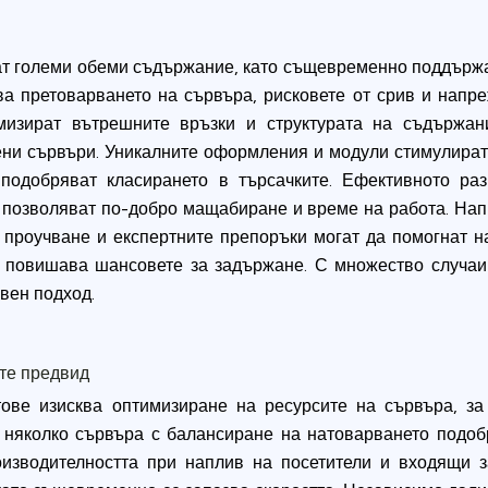
ат големи обеми съдържание, като същевременно поддържа
а претоварването на сървъра, рисковете от срив и напре
имизират вътрешните връзки и структурата на съдържа
ени сървъри. Уникалните оформления и модули стимулират
подобряват класирането в търсачките. Ефективното ра
е позволяват по-добро мащабиране и време на работа. На
 проучване и експертните препоръки могат да помогнат на
е повишава шансовете за задържане. С множество случаи
вен подход.
ете предвид
тове изисква оптимизиране на ресурсите на сървъра, за
 няколко сървъра с балансиране на натоварването подобр
изводителността при наплив на посетители и входящи за