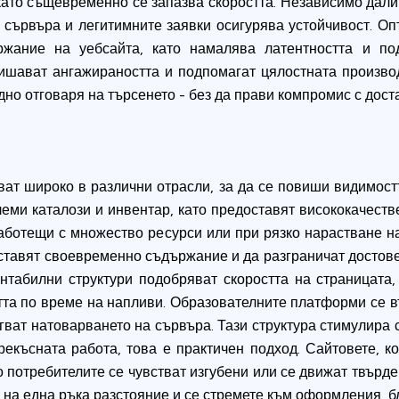
ато същевременно се запазва скоростта. Независимо дали
 сървъра и легитимните заявки осигурява устойчивост. О
жание на уебсайта, като намалява латентността и по
ишават ангажираността и подпомагат цялостната производ
о отговаря на търсенето - без да прави компромис с доста
ват широко в различни отрасли, за да се повиши видимос
леми каталози и инвентар, като предоставят висококачест
работещи с множество ресурси или при рязко нарастване н
ставят своевременно съдържание и да разграничат достов
ентабилни структури подобряват скоростта на страницат
та по време на напливи. Образователните платформи се в
ягват натоварването на сървъра. Тази структура стимулира 
екъсната работа, това е практичен подход. Сайтовете, к
о потребителите се чувстват изгубени или се движат твърде
на една ръка разстояние и се стремете към оформления, бл