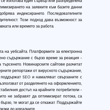
 се използва един сървър или разпределена
птимизирането на заявките към базите данни
добрява индексирането. Последователните
ителност. Този подход дава възможност за
вката или времето за работа.
тта на уебсайта. Платформите за електронна
вено съдържание с бързо време за реакция -
а търсенето. Новинарските сайтове разчитат
ерните репортажи от вирусното съдържание,
а, поддържат SEO и намаляват свързаните с
ъзползват от разделянето на оформлението,
стабилния достъп на крайните потребители -
оито не забравят да оптимизират потока, са
 бързо, те могат да се откажат. Поддържайте
изки до идеалните.