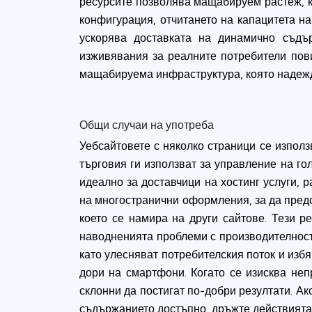
ресурсите позволява мащабируем растеж, к
конфигурация, отчитането на капацитета на
ускорява доставката на динамично съдър
изживявания за реалните потребители пов
мащабируема инфраструктура, която надеждн
Общи случаи на употреба
Уебсайтовете с няколко страници се използ
търговия ги използват за управление на го
идеално за доставчици на хостинг услуги, 
на многостранични оформления, за да пред
което се намира на други сайтове. Тези р
наводненията проблеми с производителност
като улесняват потребителския поток и изб
дори на смартфони. Когато се изисква непр
склонни да постигат по-добри резултати. Ак
съдържанието достъпно, дръжте действията 