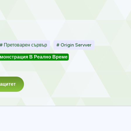
# Претоварен сървър
# Origin Servver
монстрация В Реално Време
ацитет