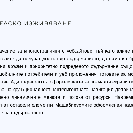
ТЕЛСКО ИЗЖИВЯВАНЕ
чение за многостраничните уебсайтове, тъй като влияе 
телите да получат достъп до съдържанието, да намалят б
шни връзки и приоритетно подреденото съдържание също
мобилните потребители и уеб приложения, готовите за 
ение. Адаптирането на оформленията за по-малки екрани 
ба на функционалност. Интелигентната навигация доприна
ивно динамичните менюта и потока от ресурси. Наврем
егнат остарели елементи. Мащабируемите оформления нам
не на съдържанието.