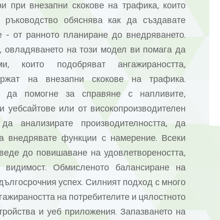
и при внезапни скокове на трафика, които
а ръководство обяснява как да създавате
 - от ранното планиране до внедряването.
, овладяването на този модел ви помага да
и, които подобряват ангажираността,
ържат на внезапни скокове на трафика.
е да помогне за справяне с напливите,
и уебсайтове или от високопроизводителен
да анализирате производителността, да
да внедрявате функции с намерение. Всеки
веде до повишаване на удовлетвореността,
и видимост. Обмисленото балансиране на
ългосрочния успех. Силният подход с много
нгажираността на потребителите и цялостното
тройства и уеб приложения. Запазването на