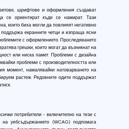
цветове, шрифтове и оформления създават
да се ориентират къде се намират. Тази
на, които биха могли да повлияят негативно
, поддържа екранните четци и изпраща ясни
 проблемите с оформлението. Проследяването
ратява грешки, които могат да възникнат на
ност или ниска памет. Проблеми с дизайна
виквайки проблеми с производителността или
ния момент, намалявайки натоварването на
бируем растеж. Редовните одити поддържат
тиск.
сички потребители - включително на тези с
ст на уебсъдържанието (WCAG) подпомага