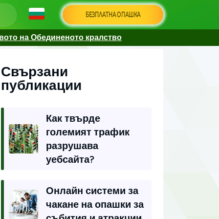
БЕЗПЛАТНА ОПАШКА
твото на Обединеното кралство
Свързани
публикации
Как твърде
големият трафик
разрушава
уебсайта?
Онлайн системи за
чакане на опашки за
събития и атракции