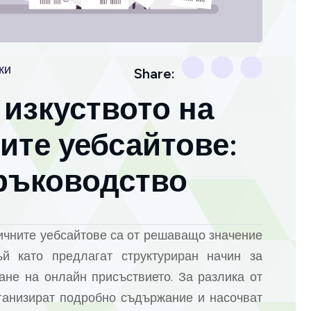
ки
Share:
изкуството на
ите уебсайтове:
ръководство
чните уебсайтове са от решаващо значение
й като предлагат структуриран начин за
не на онлайн присъствието. За разлика от
рганизират подробно съдържание и насочват