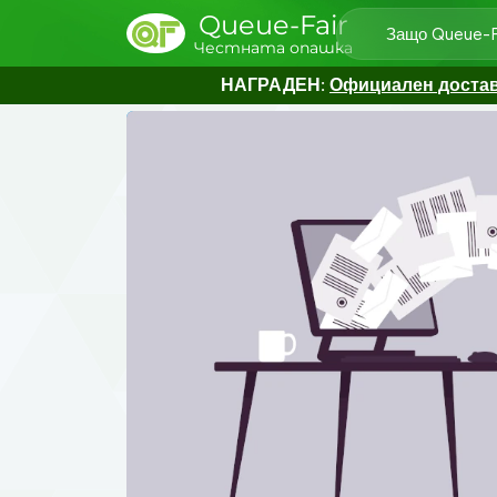
Queue-Fair
Защо Queue-F
Честната опашка
НАГРАДЕН:
Официален доставч