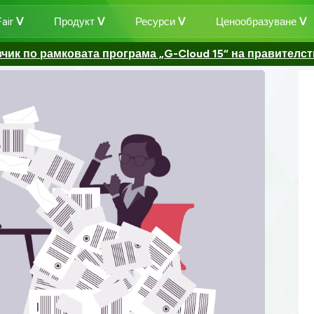
air
Продукт
Ресурси
Ценообразуване
ик по рамковата програма „G-Cloud 15“ на правителс