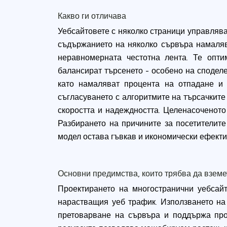
Какво ги отличава
Уебсайтовете с няколко страници управляв
съдържанието на няколко сървъра намаляв
неравномерната честотна лента. Те опт
балансират търсенето - особено на сподел
като намаляват процента на отпадане и 
съгласуването с алгоритмите на търсачкит
скоростта и надеждността. Целенасоченото
Разбирането на причините за посетителит
модел остава гъвкав и икономически ефекти
Основни предимства, които трябва да взем
Проектирането на многостранични уебсай
нарастващия уеб трафик. Използването на
претоварване на сървъра и поддържа про