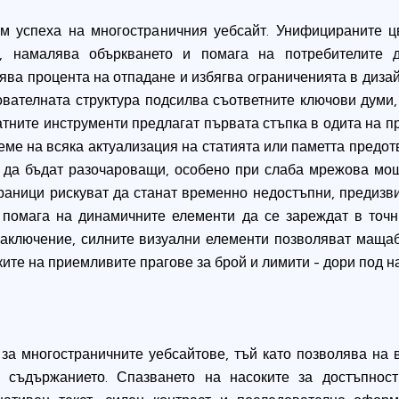
ъм успеха на многостраничния уебсайт. Унифицираните 
а, намалява объркването и помага на потребителите 
ва процента на отпадане и избягва ограниченията в дизай
ователната структура подсилва съответните ключови думи
атните инструменти предлагат първата стъпка в одита на
ме на всяка актуализация на статията или паметта предотв
т да бъдат разочароващи, особено при слаба мрежова мощ
траници рискуват да станат временно недостъпни, предиз
 помага на динамичните елементи да се зареждат в точ
 заключение, силните визуални елементи позволяват маща
ите на приемливите прагове за брой и лимити - дори под на
за многостраничните уебсайтове, тъй като позволява на в
 съдържанието. Спазването на насоките за достъпно