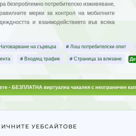
ира безпроблемно потребителско изживяване,
равилните мерки за контрол на мобилните
деждността и взаимодействието във всяка
Натоварване на сървъра
# Лош потребителски опит
лента
# Входящ трафик
# Страница за влизане
Де
ете
- БЕЗПЛАТНА виртуална чакалня с неограничен кап
НИЧНИТЕ УЕБСАЙТОВЕ