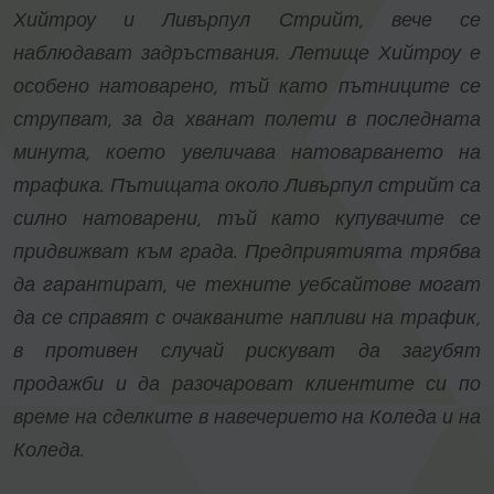
Хийтроу и Ливърпул Стрийт, вече се
наблюдават задръствания. Летище Хийтроу е
особено натоварено, тъй като пътниците се
струпват, за да хванат полети в последната
минута, което увеличава натоварването на
трафика. Пътищата около Ливърпул стрийт са
силно натоварени, тъй като купувачите се
придвижват към града. Предприятията трябва
да гарантират, че техните уебсайтове могат
да се справят с очакваните напливи на трафик,
в противен случай рискуват да загубят
продажби и да разочароват клиентите си по
време на сделките в навечерието на Коледа и на
Коледа.