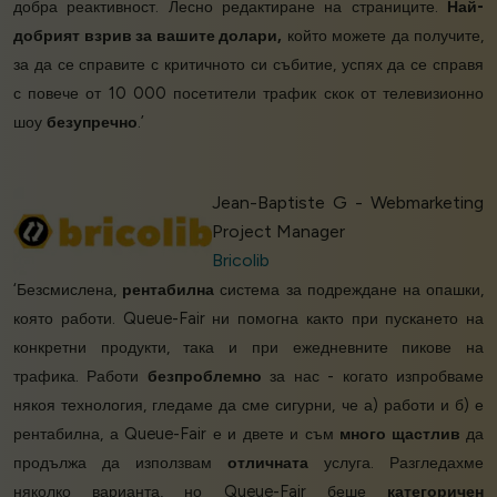
добра реактивност. Лесно редактиране на страниците.
Най-
добрият взрив за вашите долари,
който можете да получите,
за да се справите с критичното си събитие, успях да се справя
с повече от 10 000 посетители трафик скок от телевизионно
шоу
безупречно
.’
Jean-Baptiste G - Webmarketing
Project Manager
Bricolib
‘Безсмислена,
рентабилна
система за подреждане на опашки,
която работи. Queue-Fair ни помогна както при пускането на
конкретни продукти, така и при ежедневните пикове на
трафика. Работи
безпроблемно
за нас - когато изпробваме
някоя технология, гледаме да сме сигурни, че а) работи и б) е
рентабилна, а Queue-Fair е и двете и съм
много щастлив
да
продължа да използвам
отличната
услуга. Разгледахме
няколко варианта, но Queue-Fair беше
категоричен