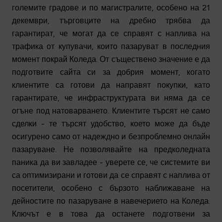
големите градове и по магистралите, особено на 21
декември, търговците на дребно трябва да
гарантират, че могат да се справят с наплива на
трафика от купувачи, които пазаруват в последния
момент покрай Коледа. От съществено значение е да
подготвите сайта си за добрия момент, когато
клиентите са готови да направят покупки, като
гарантирате, че инфраструктурата ви няма да се
огъне под натоварването. Клиентите търсят не само
сделки - те търсят удобство, което може да бъде
осигурено само от надеждно и безпроблемно онлайн
пазаруване. Не позволявайте на предколедната
паника да ви завладее - уверете се, че системите ви
са оптимизирани и готови да се справят с наплива от
посетители, особено с бързото наближаване на
дейностите по пазаруване в навечерието на Коледа.
Ключът е в това да останете подготвени за