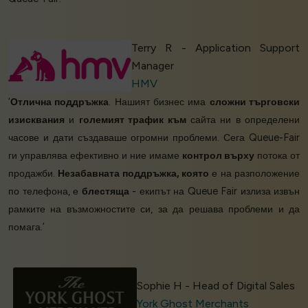
Terry R - Application Support
Manager
HMV
‘
Отлична поддръжка
. Нашият бизнес има
сложни търговски
изисквания
и
големият трафик към
сайта ни в определени
часове и дати създаваше огромни проблеми. Сега Queue-Fair
ги управлява ефективно и ние имаме
контрол върху
потока от
продажби.
Незабавната поддръжка, която
е на разположение
по телефона, е
блестяща
- екипът на Queue Fair излиза извън
рамките на възможностите си, за да решава проблеми и да
помага.’
Sophie H - Head of Digital Sales
York Ghost Merchants