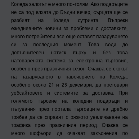
Коледа залогът е много по-голям. Ако подаръците
не са под елхата до Бъдни вечер, сърцата ще се
разбият на Коледа сутринта. Въпреки
ежедневните новини за проблеми с доставките,
много потребители все още оставят пазаруването
си за последния момент. Това води до
допълнителен натиск върху и без това
натоварената система за електронна търговия,
особено през празничния сезон. Очаква се скокът
на пазаруването в навечерието на Коледа,
особено около 21 и 23 декември, да претовари
уебсайтовете и системите за доставка. При
голямото търсене на коледни подаръци и
пътувания през портала търговците на дребно
трябва да се справят с рязкото увеличаване на
трафика през празничния период. Очаква се
много шофьори да очакват закъснения по