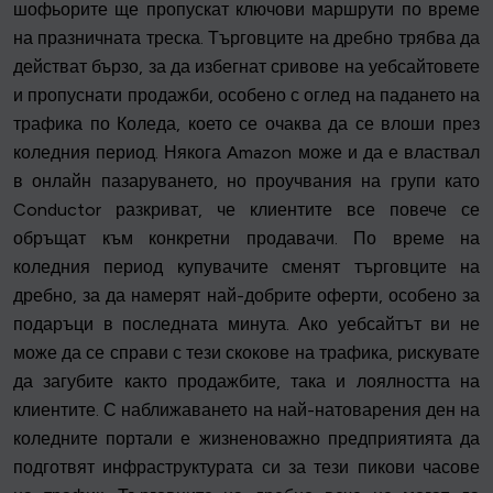
шофьорите ще пропускат ключови маршрути по време
на празничната треска. Търговците на дребно трябва да
действат бързо, за да избегнат сривове на уебсайтовете
и пропуснати продажби, особено с оглед на падането на
трафика по Коледа, което се очаква да се влоши през
коледния период. Някога Amazon може и да е властвал
в онлайн пазаруването, но проучвания на групи като
Conductor разкриват, че клиентите все повече се
обръщат към конкретни продавачи. По време на
коледния период купувачите сменят търговците на
дребно, за да намерят най-добрите оферти, особено за
подаръци в последната минута. Ако уебсайтът ви не
може да се справи с тези скокове на трафика, рискувате
да загубите както продажбите, така и лоялността на
клиентите. С наближаването на най-натоварения ден на
коледните портали е жизненоважно предприятията да
подготвят инфраструктурата си за тези пикови часове