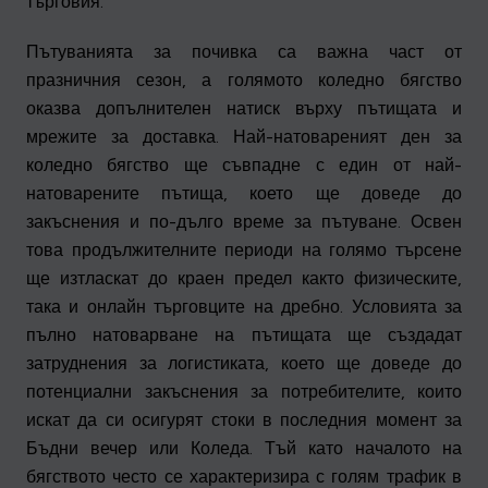
търговия.
Пътуванията за почивка са важна част от
празничния сезон, а голямото коледно бягство
оказва допълнителен натиск върху пътищата и
мрежите за доставка. Най-натовареният ден за
коледно бягство ще съвпадне с един от най-
натоварените пътища, което ще доведе до
закъснения и по-дълго време за пътуване. Освен
това продължителните периоди на голямо търсене
ще изтласкат до краен предел както физическите,
така и онлайн търговците на дребно. Условията за
пълно натоварване на пътищата ще създадат
затруднения за логистиката, което ще доведе до
потенциални закъснения за потребителите, които
искат да си осигурят стоки в последния момент за
Бъдни вечер или Коледа. Тъй като началото на
бягството често се характеризира с голям трафик в