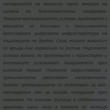
затварянето на магазини научи мнозина на
силата на безконтактното пазаруване.
Тежките метеорологични условия, проблемите с
веригата за доставки и прекъсванията
претовариха цифровата инфраструктура на
търговците на дребно. Сега, когато животът
се връща към нормалния си ритъм, търсенето
остава високо, но проблемите с транспорта и
доставките усложняват пазаруването през
коледния период. Пътните задръствания и
прекъсванията увеличават напрежението,
докато предприятията се подготвят за най-
натоварения ден за онлайн пазаруване през
годината. По ключови пътища в Обединеното
кралство, като тези в близост до летище