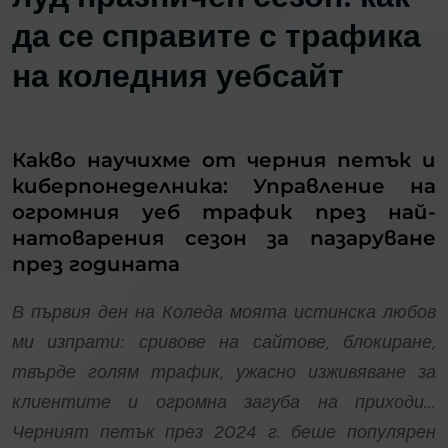
да се справите с трафика
на коледния уебсайт
Какво научихме от черния петък и
киберпонеделника: Управление на
огромния уеб трафик през най-
натоварения сезон за пазаруване
през годината
В първия ден на Коледа моята истинска любов
ми изпрати: сривове на сайтове, блокиране,
твърде голям трафик, ужасно изживяване за
клиентите и огромна загуба на приходи...
Черният петък през 2024 г. беше популярен