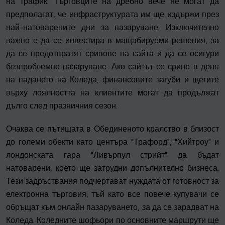
на трафик. Търговците на дребно вече не могат да
предполагат, че инфраструктурата им ще издържи през
най-натоварените дни за пазаруване. Изключително
важно е да се инвестира в мащабируеми решения, за
да се предотвратят сривове на сайта и да се осигури
безпроблемно пазаруване. Ако сайтът се срине в деня
на падането на Коледа, финансовите загуби и щетите
върху лоялността на клиентите могат да продължат
дълго след празничния сезон.
Очаква се пътищата в Обединеното кралство в близост
до големи обекти като центъра "Трафорд", "Хийтроу" и
лондонската гара "Ливърпул стрийт" да бъдат
натоварени, което ще затрудни допълнително бизнеса.
Тези задръствания подчертават нуждата от готовност за
електронна търговия, тъй като все повече купувачи се
обръщат към онлайн пазаруването, за да се зарадват на
Коледа. Коледните шофьори по основните маршрути ще