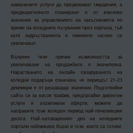
намалените услуги да предизвикат смущения, а
предварителното планиране е от ключово
значение за управлението на закъсненията по
време на коледните пътувания през портала, тъй
като задръстванията и пиковите часове се
увеличават.
Въпреки тези пречки възможността за
увеличаване на продажбите е значителна.
Нарастването на онлайн пазаруването на
коледни подаръци означава, че периодът 21-23
декември е от решаващо значение. Подготвяйки
сайта си за висок трафик, предлагайки директни
услуги и атрактивни оферти, можете да
направите този коледен период най-печелившия
досега. Най-натовареният ден на коледните
портали наближава бързо и тези, които са готови,