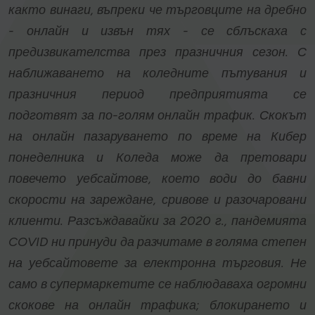
както винаги, въпреки че търговците на дребно
- онлайн и извън тях - се сблъскаха с
предизвикателства през празничния сезон. С
наближаването на коледните пътувания и
празничния период предприятията се
подготвят за по-голям онлайн трафик. Скокът
на онлайн пазаруването по време на Кибер
понеделника и Коледа може да претовари
повечето уебсайтове, което води до бавни
скорости на зареждане, сривове и разочаровани
клиенти. Разсъждавайки за 2020 г., пандемията
COVID ни принуди да разчитаме в голяма степен
на уебсайтовете за електронна търговия. Не
само в супермаркетите се наблюдаваха огромни
скокове на онлайн трафика; блокирането и