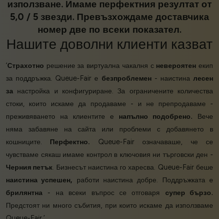
използване. Имаме перфектния резултат от
5,0 / 5 звезди. Превъзхождаме доставчика
номер две по всеки показател.
Нашите
доволни клиенти
казват
‘
Страхотно
решение за виртуална чакалня с
невероятен
екип
за поддръжка. Queue-Fair е
безпроблемен
- наистина
лесен
за
настройка и конфигуриране. За ограничените количества
стоки, които искаме да продаваме - и не препродаваме -
преживяването на клиентите е
напълно подобрено.
Вече
няма забавяне на сайта или проблеми с добавянето в
кошниците.
Перфектно.
Queue-Fair означаваше, че се
чувстваме сякаш имаме контрол в ключовия ни търговски ден -
Черния петък
. Бизнесът наистина го харесва. Queue-Fair беше
наистина успешен,
работи наистина добре. Поддръжката е
брилянтна
- на всеки въпрос се отговаря
супер бързо.
Предстоят ни много събития, при които искаме да използваме
Queue-Fair.’