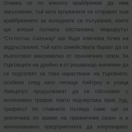
Очаква се по южното крайбрежие да има
закъснения, тъй като купувачите се отправят към
крайбрежието за коледните си пътувания, което
ще влоши пътната обстановка. Маршрутът
"Christmas Gateway" ще бъде ключова точка на
задръствания, тъй като семействата бързат да се
възползват максимално от празничния сезон. За
търговците на дребно е от решаващо значение да
се подготвят за това нарастване на търсенето,
особено след като летище Хийтроу и улица
Ливърпул продължават да се сблъскват с
интензивен трафик. Както подчертава Крис Ууд,
трафикът по главните пътища само ще се
увеличава по време на празничния сезон и е
жизненоважно предприятията да изпреварват