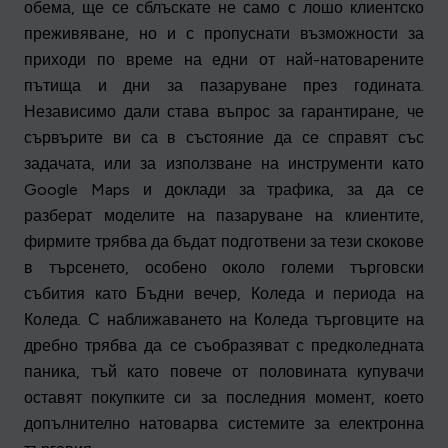
обема, ще се сблъскате не само с лошо клиентско
преживяване, но и с пропуснати възможности за
приходи по време на едни от най-натоварените
пътища и дни за пазаруване през годината.
Независимо дали става въпрос за гарантиране, че
сървърите ви са в състояние да се справят със
задачата, или за използване на инструменти като
Google Maps и доклади за трафика, за да се
разберат моделите на пазаруване на клиентите,
фирмите трябва да бъдат подготвени за тези скокове
в търсенето, особено около големи търговски
събития като Бъдни вечер, Коледа и периода на
Коледа. С наближаването на Коледа търговците на
дребно трябва да се съобразяват с предколедната
паника, тъй като повече от половината купувачи
оставят покупките си за последния момент, което
допълнително натоварва системите за електронна