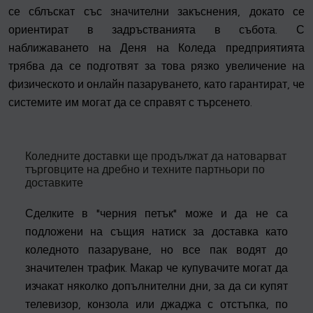
се сблъскат със значителни закъснения, докато се
ориентират в задръстванията в събота. С
наближаването на Деня на Коледа предприятията
трябва да се подготвят за това рязко увеличение на
физическото и онлайн пазаруването, като гарантират, че
системите им могат да се справят с търсенето.
Коледните доставки ще продължат да натоварват
търговците на дребно и техните партньори по
доставките
Сделките в "черния петък" може и да не са
подложени на същия натиск за доставка като
коледното пазаруване, но все пак водят до
значителен трафик. Макар че купувачите могат да
изчакат няколко допълнителни дни, за да си купят
телевизор, конзола или джаджа с отстъпка, по