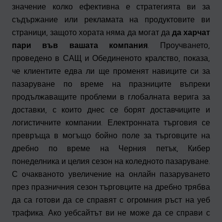
значение колко ефективна е стратегията ви за
съдържание или рекламата на продуктовите ви
страници, защото хората няма да могат да
да харчат
пари във вашата компания
. Проучването,
проведено в САЩ и Обединеното кралство, показа,
че клиентите едва ли ще променят навиците си за
пазаруване по време на празниците въпреки
продължаващите проблеми в глобалната верига за
доставки, с които днес се борят доставчиците и
логистичните компании. Електронната търговия се
превръща в могъщо бойно поле за търговците на
дребно по време на Черния петък, Кибер
понеделника и целия сезон на коледното пазаруване.
С очакваното увеличение на онлайн пазаруването
през празничния сезон търговците на дребно трябва
да са готови да се справят с огромния ръст на уеб
трафика. Ако уебсайтът ви не може да се справи с