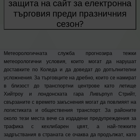
защита на сайт за електронна
търговия преди празничния
сезон?
Метеорологичната служба прогнозира тежки
метеорологични условия, които могат да нарушат
доставките по Коледа и да доведат до допълнителни
усложнения. За търговците на дребно, които се намират
в близост до транспортни центрове като летище
Хийтроу и лондонската гара Ливърпул Стрийт,
свързаните с времето закъснения могат да повлияят на
логистиката и обществения транспорт. За районите
около тези места вече са издадени предупреждения за
трафика с кехлибарен цвят, а най-тежките
задръствания в страната се очаква да продължат, като