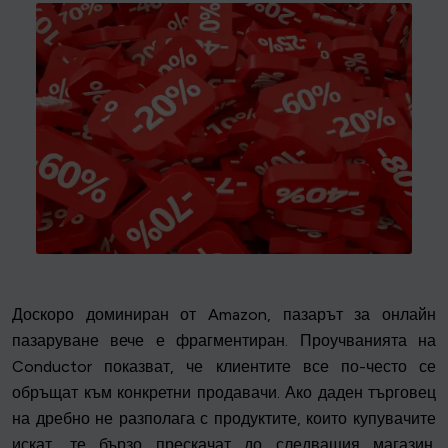
Доскоро доминиран от Amazon, пазарът за онлайн
пазаруване вече е фрагментиран. Проучванията на
Conductor показват, че клиентите все по-често се
обръщат към конкретни продавачи. Ако даден търговец
на дребно не разполага с продуктите, които купувачите
искат, те бързо прескачат до следващия магазин.