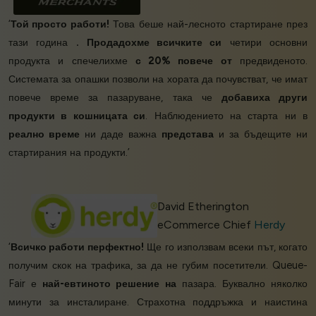
‘
Той просто работи!
Това беше най-лесното стартиране през
тази година
.
Продадохме всичките си
четири основни
продукта и спечелихме
с 20% повече от
предвиденото.
Системата за опашки позволи на хората да почувстват, че имат
повече време за пазаруване, така че
добавиха други
продукти в кошницата си
. Наблюдението на старта ни в
реално време
ни даде важна
представа
и за бъдещите ни
стартирания на продукти.’
David Etherington
eCommerce Chief
Herdy
‘
Всичко работи перфектно!
Ще го използвам всеки път, когато
получим скок на трафика, за да не губим посетители. Queue-
Fair е
най-евтиното решение на
пазара. Буквално няколко
минути за инсталиране. Страхотна поддръжка и наистина