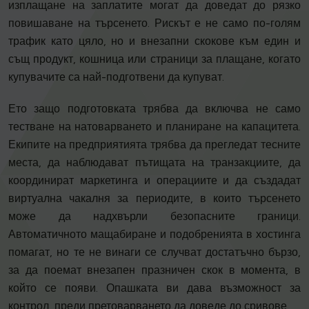
изплащане на заплатите могат да доведат до рязко
повишаване на търсенето. Рискът е не само по-голям
трафик като цяло, но и внезапни скокове към един и
същ продукт, кошница или страници за плащане, когато
купувачите са най-подготвени да купуват.
Ето защо подготовката трябва да включва не само
тестване на натоварването и планиране на капацитета.
Екипите на предприятията трябва да прегледат тесните
места, да наблюдават пътищата на транзакциите, да
координират маркетинга и операциите и да създадат
виртуална чакалня за периодите, в които търсенето
може да надхвърли безопасните граници.
Автоматичното мащабиране и подобренията в хостинга
помагат, но те не винаги се случват достатъчно бързо,
за да поемат внезапен празничен скок в момента, в
който се появи. Опашката ви дава възможност за
контрол, преди претоварването да доведе до сривове.