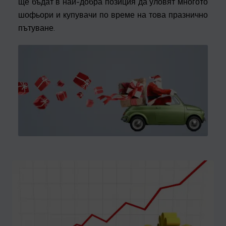
ще бъдат в най-добра позиция да уловят многото
шофьори и купувачи по време на това празнично
пътуване.