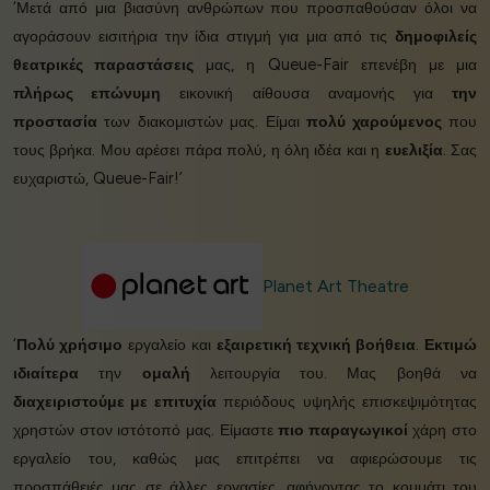
‘Μετά από μια βιασύνη ανθρώπων που προσπαθούσαν όλοι να
αγοράσουν εισιτήρια την ίδια στιγμή για μια από τις
δημοφιλείς
θεατρικές παραστάσεις
μας, η Queue-Fair επενέβη με μια
πλήρως επώνυμη
εικονική αίθουσα αναμονής για
την
προστασία
των διακομιστών μας. Είμαι
πολύ χαρούμενος
που
τους βρήκα. Μου αρέσει πάρα πολύ, η όλη ιδέα και η
ευελιξία
. Σας
ευχαριστώ, Queue-Fair!’
Planet Art Theatre
‘
Πολύ χρήσιμο
εργαλείο και
εξαιρετική τεχνική βοήθεια
.
Εκτιμώ
ιδιαίτερα
την
ομαλή
λειτουργία του. Μας βοηθά να
διαχειριστούμε με επιτυχία
περιόδους υψηλής επισκεψιμότητας
χρηστών στον ιστότοπό μας. Είμαστε
πιο παραγωγικοί
χάρη στο
εργαλείο του, καθώς μας επιτρέπει να αφιερώσουμε τις
προσπάθειές μας σε άλλες εργασίες, αφήνοντας το κομμάτι του