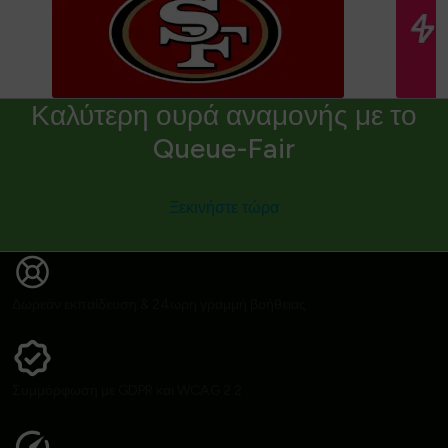
Καλύτερη ουρά αναμονής με το
Queue-Fair
Ξεκινήστε τώρα
Δωρεάν εκπαίδευση & 24ωρη γραμμή βοήθειας
Συμμόρφωση με GDPR και WCAG 2.2