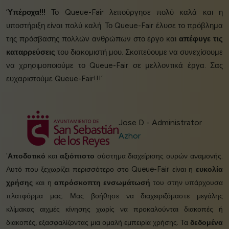
‘
Υπέροχα!!!
Το Queue-Fair λειτούργησε πολύ καλά και η
υποστήριξη είναι πολύ καλή. Το Queue-Fair έλυσε το πρόβλημα
της πρόσβασης πολλών ανθρώπων στο έργο και
απέφυγε τις
καταρρεύσεις
του διακομιστή μου. Σκοπεύουμε να συνεχίσουμε
να χρησιμοποιούμε το Queue-Fair σε μελλοντικά έργα. Σας
ευχαριστούμε Queue-Fair!!!’
Jose D - Administrator
Azhor
‘
Αποδοτικό
και
αξιόπιστο
σύστημα διαχείρισης ουρών αναμονής.
Αυτό που ξεχωρίζει περισσότερο στο Queue-Fair είναι η
ευκολία
χρήσης
και η
απρόσκοπτη ενσωμάτωσή
του στην υπάρχουσα
πλατφόρμα μας. Μας βοήθησε να διαχειριζόμαστε μεγάλης
κλίμακας αιχμές κίνησης χωρίς να προκαλούνται διακοπές ή
διακοπές, εξασφαλίζοντας μια ομαλή εμπειρία χρήσης. Τα
δεδομένα