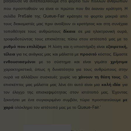
βοηθούσε να αντεπεξέλθουμε στο φορτίο των πολλών ανθρώπων
που προσπαθούν να είναι οι πρώτοι που θα έκαναν κράτηση. Η
σελίδα PreSale της Queue-Fair κράτησε το φορτίο μακριά από
τους διακομιστές μας πριν ανοίξουν οι κρατήσεις και στη συνέχεια
τοποθέτησε τους ανθρώπους
δίκαια
σε μια ηλεκτρονική ουρά,
τροφοδοτώντας τους επισκέπτες πίσω στον ιστότοπό μας με το
ρυθμό που επιλέξαμε
. Η λύση και η υποστήριξη είναι
εξαιρετική,
τέλεια
για τις ανάγκες μας και μάλιστα με
προσιτό
κόστος. Είμαστε
ενθουσιασμένοι
με το σύστημα και είναι γεμάτο
χρήσιμα
χαρακτηριστικά, όπως η δυνατότητα για τους ανθρώπους στην
ουρά να αλλάζουν συσκευές χωρίς να
χάνουν τη θέση τους
. Οι
επισκέπτες μας μάλιστα μας λένε ότι αυτό είναι μια
καλή ιδέα
για
τον έλεγχο της επισκεψιμότητας στον ιστότοπό μας. Έχοντας
ξεκινήσει με ένα συγκεκριμένο συμβάν, τώρα προστατεύουμε
με
χαρά
ολόκληρο τον ιστότοπό μας με το Queue-Fair.’