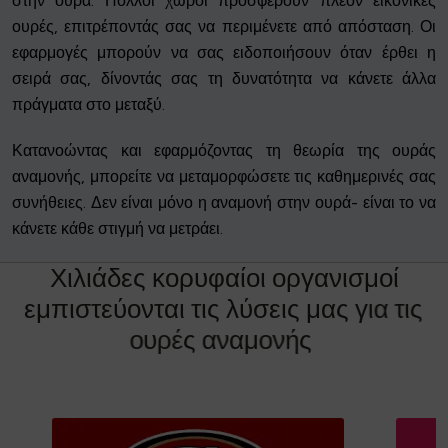
στην ουρά. Πολλοί χώροι προσφέρουν πλέον εικονικές
ουρές, επιτρέποντάς σας να περιμένετε από απόσταση. Οι
εφαρμογές μπορούν να σας ειδοποιήσουν όταν έρθει η
σειρά σας, δίνοντάς σας τη δυνατότητα να κάνετε άλλα
πράγματα στο μεταξύ.
Κατανοώντας και εφαρμόζοντας τη θεωρία της ουράς
αναμονής, μπορείτε να μεταμορφώσετε τις καθημερινές σας
συνήθειες. Δεν είναι μόνο η αναμονή στην ουρά- είναι το να
κάνετε κάθε στιγμή να μετράει.
Χ
ι
λ
ι
ά
δ
ε
ς
κ
ο
ρ
υ
φ
α
ί
ο
ι
ο
ρ
γ
α
ν
ι
σ
μ
ο
ί
ε
μ
π
ι
σ
τ
ε
ύ
ο
ν
τ
α
ι
τ
ι
ς
λ
ύ
σ
ε
ι
ς
μ
α
ς
γ
ι
α
τ
ι
ς
ο
υ
ρ
έ
ς
α
ν
α
μ
ο
ν
ή
ς