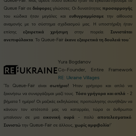
Queue-Fair. Μας άρεσε πόσο εύκολο ήταν να εγκαταστήσουμε το
Queue Fair σε
διάφορες
γλώσσες. Οι δυνατότητες
προσαρμογής
του κώδικα ήταν μεγάλες και
ευθυγραμμίσαμε
την αίθουσα
αναμονής με το σύστημα σχεδιασμού μας. Η υποστήριξη ήταν
επίσης
εξαιρετικά χρήσιμη
στην πορεία.
Συνιστάται
ανεπιφύλακτα
. Το Queue-Fair
έκανε εξαιρετικά τη δουλειά του
.’
Yura Bogdanov
Co-Founder, Entire Framework
RE: Ukraine Villages
‘Το Queue-Fair είναι
σωτήριο!
Ήταν γρήγορο και απλό να
ξεκινήσω να συνεργάζομαι μαζί τους.
Τόσο γρήγορα και απλά
- 2
βήματα 1 ημέρα! Οι μαζικές εκδηλώσεις προπώλησης συνήθιζαν να
κάνουν τον ιστότοπό μας να καταρρέει, τώρα οι άνθρωποι
μπαίνουν σε μια
εικονική ουρά
- πολύ
αποτελεσματικό
.
Συνιστώ
την Queue-Fair σε άλλους,
χωρίς αμφιβολία
!’