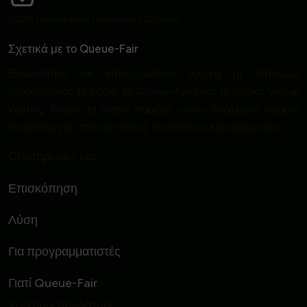
100% uptime τους τελευταίους 12 μήνες
Σχετικά με το Queue-Fair
Εφευρέθηκε και κατοχυρώθηκε αρχικά με δίπλωμα
ευρεσιτεχνίας το 2004, το Queue-Fair είναι το αρχικό Virtual
Waiting Room, το οποίο παρέχει online διαχείριση ουρών
αναμονής για πολυάσχολους ιστότοπους και εφαρμογές.
Οι υπηρεσίες μας
Επισκόπηση
Λύση
Για προγραμματιστές
Γιατί Queue-Fair
Χρήσιμοι σύνδεσμοι