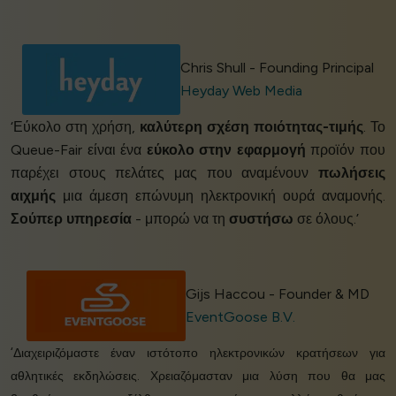
Chris Shull - Founding Principal
Heyday Web Media
‘Εύκολο στη χρήση,
καλύτερη σχέση ποιότητας-τιμής
. Το
Queue-Fair είναι ένα
εύκολο στην εφαρμογή
προϊόν που
παρέχει στους πελάτες μας που αναμένουν
πωλήσεις
αιχμής
μια άμεση επώνυμη ηλεκτρονική ουρά αναμονής.
Σούπερ υπηρεσία
- μπορώ να τη
συστήσω
σε όλους.’
Gijs Haccou - Founder & MD
EventGoose B.V.
‘Διαχειριζόμαστε έναν ιστότοπο ηλεκτρονικών κρατήσεων για
αθλητικές εκδηλώσεις. Χρειαζόμασταν μια λύση που θα μας