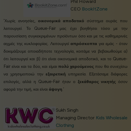
Phil Howard
CEO
BookItZone
‘Χωρίς ανοησίες,
οικονομικά αποδοτικό
σύστημα ουράς που
λειτουργεί. Το Queue-Fair μας έχει βοηθήσει τόσο με την
παρουσίαση συγκεκριμένων προϊόντων όσο και με τις καθημερινές
αιχμές της κυκλοφορίας. Λειτουργεί
απρόσκοπτα
για εμάς - όταν
δοκιμάζουμε οποιαδήποτε τεχνολογία, κοιτάμε να βεβαιωθούμε α)
ότι λειτουργεί και β) ότι είναι οικονομικά αποδοτικό, και το Queue-
Fair είναι και τα δύο, και είμαι
πολύ χαρούμενος
που θα συνεχίσω
να χρησιμοποιώ την
εξαιρετική
υπηρεσία. Εξετάσαμε διάφορες
επιλογές, αλλά η Queue-Fair ήταν ο
ξεκάθαρος νικητής
όσον
αφορά την τιμή, και είναι
άψογη
.’
Sukh Singh
Managing Director
Kids Wholesale
Clothing